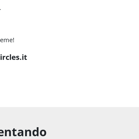
.
ieme!
ircles.it
ventando