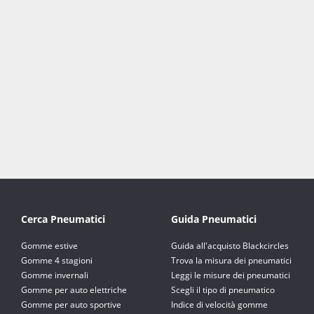
Cerca Pneumatici
Guida Pneumatici
Gomme estive
Guida all'acquisto Blackcircles
Gomme 4 stagioni
Trova la misura dei pneumatici
Gomme invernali
Leggi le misure dei pneumatici
Gomme per auto elettriche
Scegli il tipo di pneumatico
Gomme per auto sportive
Indice di velocità gomme