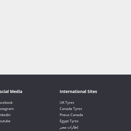
ocial Media
International Sites
acebook
UK Tyres
nstagram
Canada Tyres
inkedin
Pneus Canada
outube
Egypt Tyres
إطارات مصر