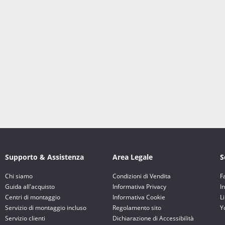
Supporto & Assistenza
Area Legale
S
Chi siamo
Condizioni di Vendita
F
Guida all'acquisto
Informativa Privacy
I
Centri di montaggio
Informativa Cookie
L
Servizio di montaggio incluso
Regolamento sito
Y
Servizio clienti
Dichiarazione di Accessibilità