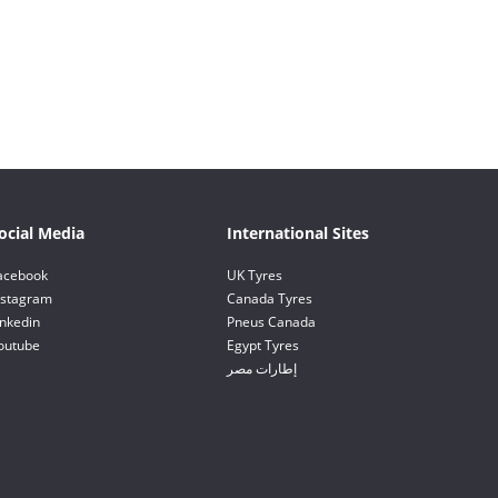
ocial Media
International Sites
acebook
UK Tyres
nstagram
Canada Tyres
inkedin
Pneus Canada
outube
Egypt Tyres
إطارات مصر