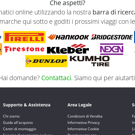
Che aspetti?
atici online utilizzando la nostra
barra di ricer
arche qui sotto e goditi i prossimi viaggi con
Hai domande?
Contattaci
. Siamo qui per aiutarti
Supporto & Assistenza
Area Legale
S
Chi siamo
Condizioni di Vendita
F
Guida all'acquisto
Informativa Privacy
I
Centri di montaggio
Informativa Cookie
L