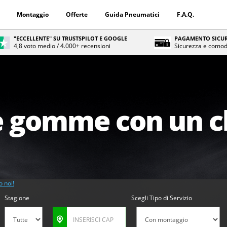
Montaggio
Offerte
Guida Pneumatici
F.A.Q.
"ECCELLENTE" SU TRUSTSPILOT E GOOGLE
PAGAMENTO SICUR
4,8 voto medio / 4.000+ recensioni
Sicurezza e comod
 gomme con un cl
o noi!
Stagione
Scegli Tipo di Servizio