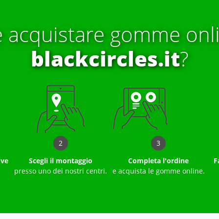
 acquistare gomme onli
blackcircles.it
?
2
3
ove
Scegli il montaggio
Completa l'ordine
F
presso uno dei nostri centri.
e acquista le gomme online.