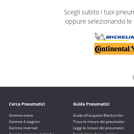
Scegli subito i tuoi pneum
oppure selezionando le m
Cerca Pneumatici
Guida Pneumatici
Gomme estive
Guida all'acquisto Blackcircles
Gomme 4 stagioni
Trova la misura dei pneumatici
Gomme invernali
Leggi le misure dei pneumatici