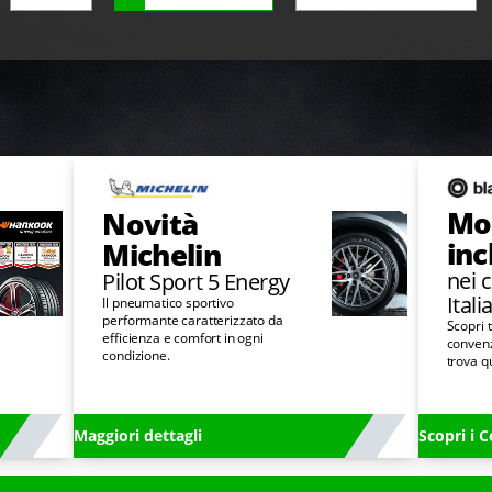
Mo
Novità
inc
Michelin
nei c
Pilot Sport 5 Energy
Itali
Il pneumatico sportivo
performante caratterizzato da
Scopri t
efficienza e comfort in ogni
convenz
condizione.
trova q
Maggiori dettagli
Scopri i C