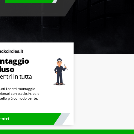
ntaggio
luso
entri in tutta
a
utti i centri montaggio
ionati con blackcircles e
uello più comodo per te.
entri