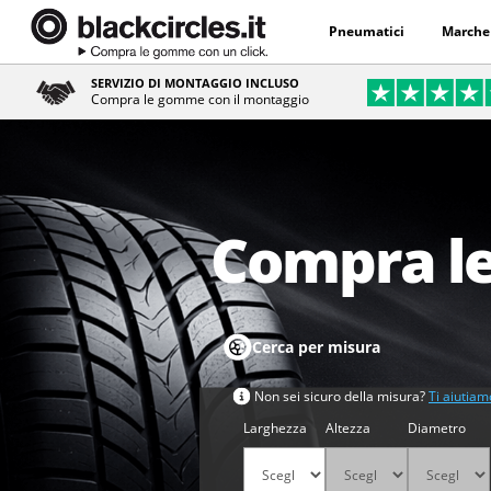
Pneumatici
Marche
SERVIZIO DI MONTAGGIO INCLUSO
Compra le gomme con il montaggio
Compra le
Cerca per misura
Non sei sicuro della misura?
Ti aiutiam
Larghezza
Altezza
Diametro