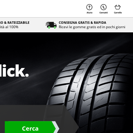
Aiuto
Contatti
Carrello
O & RATEIZZABILE
CONSEGNA GRATIS & RAPIDA
ità al 100%
Ricevi le gomme gratis ed in pochi giorni
ick.
Cerca