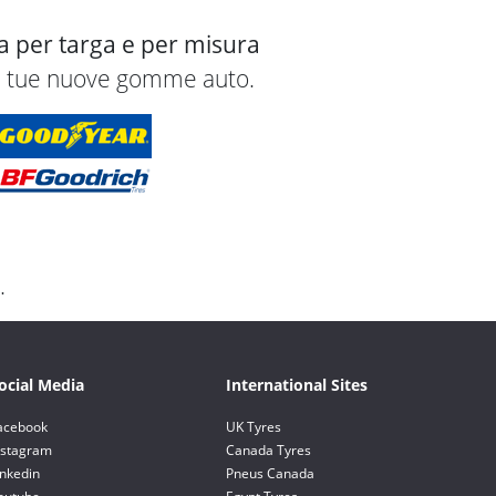
ca per targa e per misura
 le tue nuove gomme auto.
.
ocial Media
International Sites
acebook
UK Tyres
nstagram
Canada Tyres
inkedin
Pneus Canada