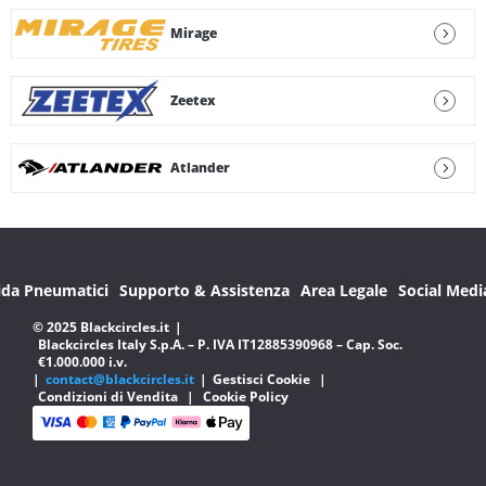
Mirage
Zeetex
Atlander
ida Pneumatici
Supporto & Assistenza
Area Legale
Social Medi
© 2025 Blackcircles.it
|
Blackcircles Italy S.p.A. – P. IVA IT12885390968 – Cap. Soc.
€1.000.000 i.v.
|
contact@blackcircles.it
|
Gestisci Cookie
|
Condizioni di Vendita
|
Cookie Policy