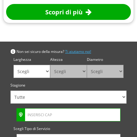
Scopri di più
Cerca per misura
Non sei sicuro della misura?
Ti aiutiamo noi!
Larghezza
Altezza
Diametro
Stagione
Scegli Tipo di Servizio