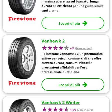
massima aderenza sul bagnato
,
lunga
durata
ed
efficienza
per una guida sicura
ogni giorno
Scopri di più
Vanhawk 2
4/5
(24 recensioni)
Il
Firestone Vanhawk 2
è un
pneumatico
estivo
per
veicoli commerciali
che offre
elevata durata
,
consumi ridotti
e
prestazioni affidabili
per l’uso
professionale quotidiano
Scopri di più
Vanhawk 2 Winter
4,6/5
(3 recensioni)