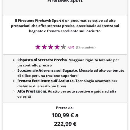
Firehawk Sport
Il Firestone Firehawk Sport è un pneumatico estivo ad alte
prestazioni che offre sterzata precisa, eccezionale aderenza sul
bagnato e frenata eccellente sull'asciutto.
4,3/5
(33 recensioni)
Risposta di Sterzata Precisa.
Maggiore rigidità laterale per
un controllo preciso
Eccezionale Aderenza sul Bagnato.
Mescola ad alto contenuto
di silice per una trazione superiore
Frenata Eccellente sull'Asciutto.
Tecnologia avanzata per
distanze di arresto più brevi
Alte Prestazioni.
Adatto per auto sportive e guida ad alta
velocità
Prezzo da :
100,99 € a
222,99 €