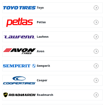
Toyo
Petlas
Laufenn
Avon
Semperit
Cooper
Roadmarch