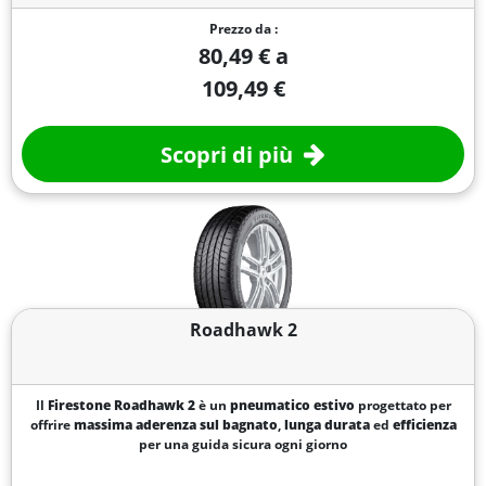
Prezzo da :
80,49 € a
109,49 €
Scopri di più
Roadhawk 2
Il
Firestone Roadhawk 2
è un
pneumatico estivo
progettato per
offrire
massima aderenza sul bagnato
,
lunga durata
ed
efficienza
per una guida sicura ogni giorno