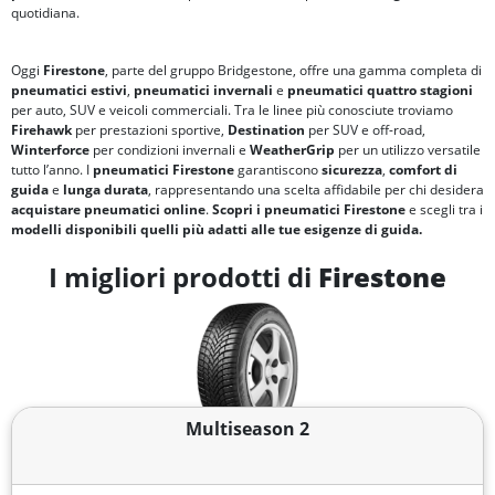
quotidiana.
Oggi
Firestone
, parte del gruppo Bridgestone, offre una gamma completa di
pneumatici estivi
,
pneumatici invernali
e
pneumatici quattro stagioni
per auto, SUV e veicoli commerciali. Tra le linee più conosciute troviamo
Firehawk
per prestazioni sportive,
Destination
per SUV e off-road,
Winterforce
per condizioni invernali e
WeatherGrip
per un utilizzo versatile
tutto l’anno. I
pneumatici Firestone
garantiscono
sicurezza
,
comfort di
guida
e
lunga durata
, rappresentando una scelta affidabile per chi desidera
acquistare pneumatici online
.
Scopri i pneumatici Firestone
e scegli tra i
modelli disponibili quelli più adatti alle tue esigenze di guida.
I migliori prodotti di
Firestone
Multiseason 2