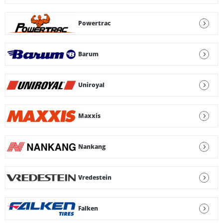
Powertrac
Barum
Uniroyal
Maxxis
Nankang
Vredestein
Falken