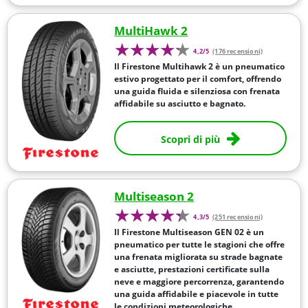
MultiHawk 2
4,2/5
(176 recensioni)
Il Firestone Multihawk 2 è un pneumatico
estivo progettato per il comfort, offrendo
una guida fluida e silenziosa con frenata
affidabile su asciutto e bagnato.
Scopri di più
Multiseason 2
4,3/5
(251 recensioni)
Il Firestone Multiseason GEN 02 è un
pneumatico per tutte le stagioni che offre
una frenata migliorata su strade bagnate
e asciutte, prestazioni certificate sulla
neve e maggiore percorrenza, garantendo
una guida affidabile e piacevole in tutte
le condizioni meteorologiche.