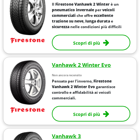
Il
Firestone Vanhawk 2 Winter
è un
pneumatico invernale
per
veicoli
commerciali
che offre
eccellente
trazione su neve
,
lunga durata
e
sicurezza
nelle condizioni più difficili
Scopri di più
Vanhawk 2 Winter Evo
Non ancora recensito
Pensato per l’inverno,
Firestone
Vanhawk 2 Winter Evo
garantisce
controllo e affidabilità ai veicoli
commerciali.
Scopri di più
Vanhawk 3