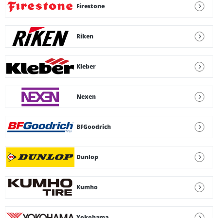
Firestone
Riken
Kleber
Nexen
BFGoodrich
Dunlop
Kumho
Yokohama