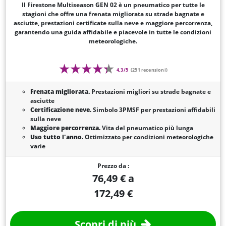
Il Firestone Multiseason GEN 02 è un pneumatico per tutte le
stagioni che offre una frenata migliorata su strade bagnate e
asciutte, prestazioni certificate sulla neve e maggiore percorrenza,
garantendo una guida affidabile e piacevole in tutte le condizioni
meteorologiche.
4,3/5
(251 recensioni)
Frenata migliorata.
Prestazioni migliori su strade bagnate e
asciutte
Certificazione neve.
Simbolo 3PMSF per prestazioni affidabili
sulla neve
Maggiore percorrenza.
Vita del pneumatico più lunga
Uso tutto l'anno.
Ottimizzato per condizioni meteorologiche
varie
Prezzo da :
76,49 € a
172,49 €
Scopri di più