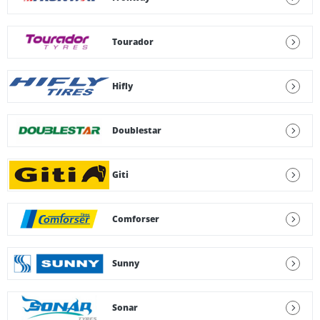
Tourador
Hifly
Doublestar
Giti
Comforser
Sunny
Sonar