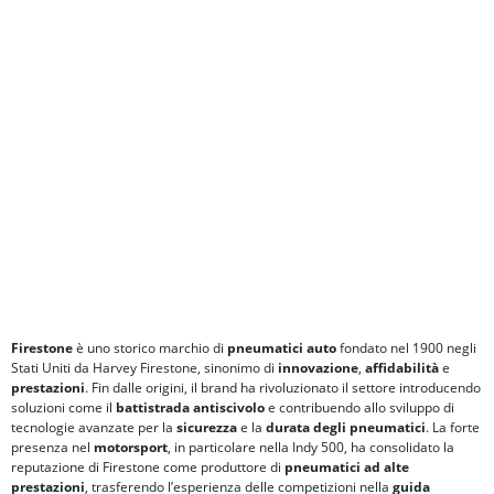
Firestone
è uno storico marchio di
pneumatici auto
fondato nel 1900 negli
Stati Uniti da Harvey Firestone, sinonimo di
innovazione
,
affidabilità
e
prestazioni
. Fin dalle origini, il brand ha rivoluzionato il settore introducendo
soluzioni come il
battistrada antiscivolo
e contribuendo allo sviluppo di
tecnologie avanzate per la
sicurezza
e la
durata degli pneumatici
. La forte
presenza nel
motorsport
, in particolare nella Indy 500, ha consolidato la
reputazione di Firestone come produttore di
pneumatici ad alte
prestazioni
, trasferendo l’esperienza delle competizioni nella
guida