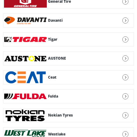
General Tire
Davanti
Tigar
AUSTONE
Ceat
Fulda
Nokian Tyres
Westlake