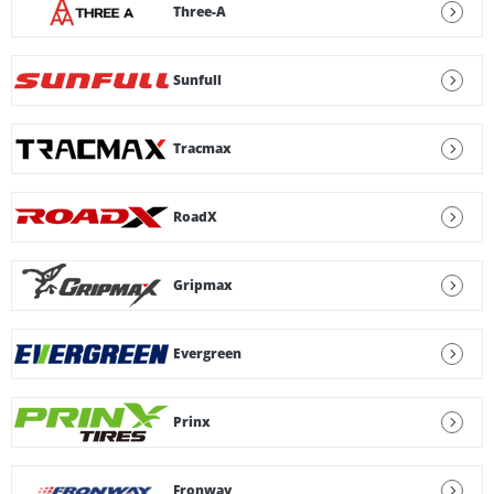
Three-A
Sunfull
Tracmax
RoadX
Gripmax
Evergreen
Prinx
Fronway