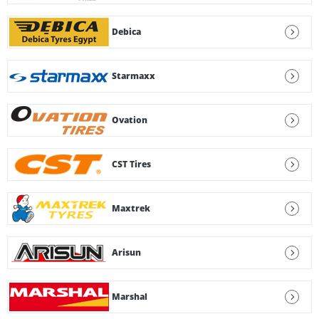
Debica
Starmaxx
Ovation
CST Tires
Maxtrek
Arisun
Marshal