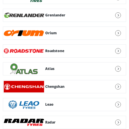
Grenlander
Orium
Roadstone
Atlas
Chengshan
Leao
Radar