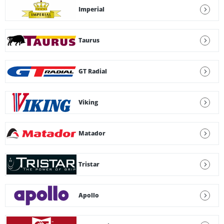
Imperial
Taurus
GT Radial
Viking
Matador
Tristar
Apollo