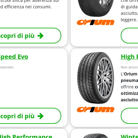
scola Silica per aderenza sul
che offr
d efficienza nei consumi.
di guida
asciutto
leggere.
copri di più
Speed Evo
High 
ecensito
Non ancora
L'
Orium
pneumat
offrire
c
ottimiz
asciutto
copri di più
High Performance
Wint