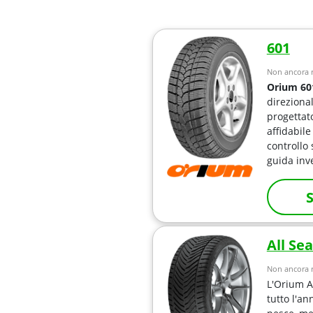
601
Non ancora r
Orium 60
direziona
progettato
affidabil
controllo 
guida inv
S
All Se
Non ancora r
L'Orium A
tutto l'an