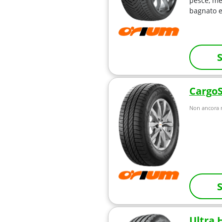
pesce, me
bagnato e
S
Cargo
Non ancora r
S
Ultra 