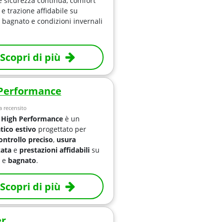
e sicurezza continua, comfort
 e trazione affidabile su
, bagnato e condizioni invernali
Scopri di più
Performance
 recensito
 High Performance
è un
ico estivo
progettato per
ontrollo preciso
,
usura
zata
e
prestazioni affidabili
su
e
bagnato
.
Scopri di più
er