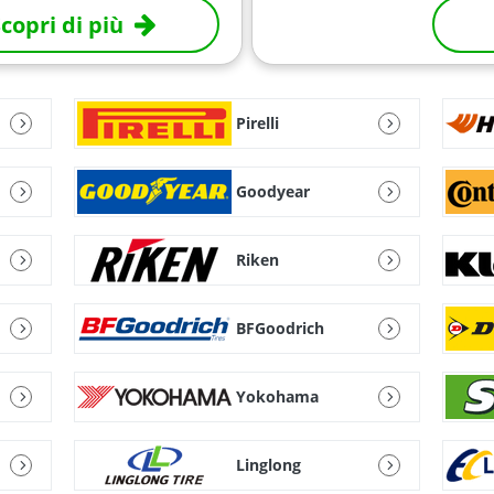
copri di più
Pirelli
Goodyear
Riken
BFGoodrich
Yokohama
Linglong