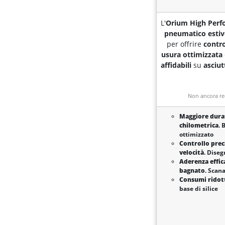
L'
Orium High Per
pneumatico esti
per offrire
contro
usura ottimizzata
affidabili
su
asciut
Non ancora re
Maggiore dura
chilometrica
. 
ottimizzato
Controllo prec
velocità
. Dise
Aderenza effic
bagnato
. Scan
Consumi ridot
base di silice