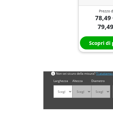
Prezzo d
78,49 
79,49
Scopri di 
Cerca per misura
Non sei sicuro della misura?
Ti aiutiamo 
Larghezza
Altezza
Diametro