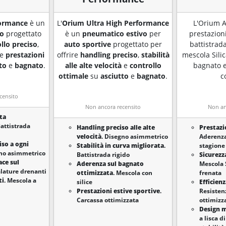
formance
è un
L'
Orium Ultra High Performance
L'Orium A
vo
progettato
è un
pneumatico estivo
per
prestazioni
llo preciso
,
auto sportive
progettato per
battistrada
e
prestazioni
offrire
handling preciso
,
stabilità
mescola Sili
to
e
bagnato
.
alle alte velocità
e
controllo
bagnato e
ottimale
su
asciutto
e
bagnato
.
c
censito
Non ancora recensito
Non an
ta
Battistrada
Handling preciso alle alte
Prestazi
velocità
. Disegno asimmetrico
Aderenza
iso a ogni
Stabilità in curva migliorata
.
stagione
gno asimmetrico
Battistrada rigido
Sicurezz
ace sul
Aderenza sul bagnato
Mescola S
alature drenanti
ottimizzata
. Mescola con
frenata
ti
. Mescola a
silice
Efficien
Prestazioni estive sportive
.
Resisten
Carcassa ottimizzata
ottimizz
Design 
a lisca 