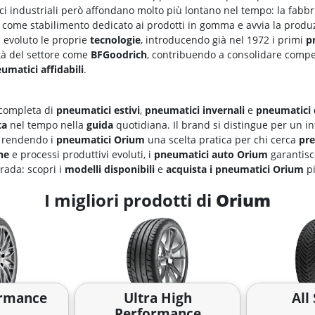
i industriali però affondano molto più lontano nel tempo: la fabbri
come stabilimento dedicato ai prodotti in gomma e avvia la produ
a evoluto le proprie
tecnologie
, introducendo già nel 1972 i primi
p
tà del settore come
BFGoodrich
, contribuendo a consolidare comp
umatici affidabili
.
ompleta di
pneumatici estivi
,
pneumatici invernali
e
pneumatici 
ta
nel tempo nella
guida
quotidiana. Il brand si distingue per un in
, rendendo i
pneumatici Orium
una scelta pratica per chi cerca
pre
ne
e processi produttivi evoluti, i
pneumatici auto Orium
garantis
trada: scopri i
modelli disponibili
e
acquista i pneumatici Orium
pi
I migliori prodotti di
Orium
ormance
Ultra High
All
Performance