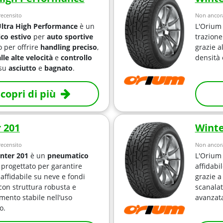
ecensito
Non ancora
ltra High Performance
è un
L'Orium 
co estivo
per
auto sportive
trazione
o per offrire
handling preciso
,
grazie a
alle alte velocità
e
controllo
densità 
su
asciutto
e
bagnato
.
copri di più
 201
Winte
ecensito
Non ancora
nter 201
è un
pneumatico
L'Orium 
progettato per garantire
affidabi
affidabile su neve e fondi
grazie a
 con struttura robusta e
scanalat
ento stabile nell’uso
avanzat
o.