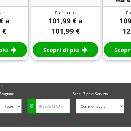
stabilità
a :
Prezzo da :
Pr
€ a
101,99 € a
109
 €
101,99 €
12
più
Scopri di più
Scopri
noi!
Stagione
Scegli Tipo di Servizio