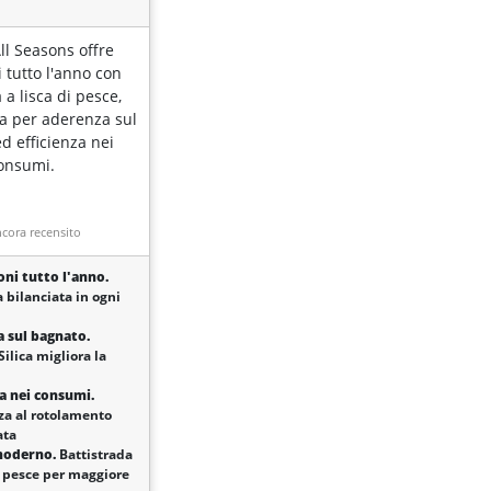
ll Seasons offre
 tutto l'anno con
 a lisca di pesce,
ca per aderenza sul
d efficienza nei
onsumi.
cora recensito
oni tutto l'anno.
 bilanciata in ogni
a sul bagnato.
ilica migliora la
za nei consumi.
za al rotolamento
ata
moderno.
Battistrada
di pesce per maggiore