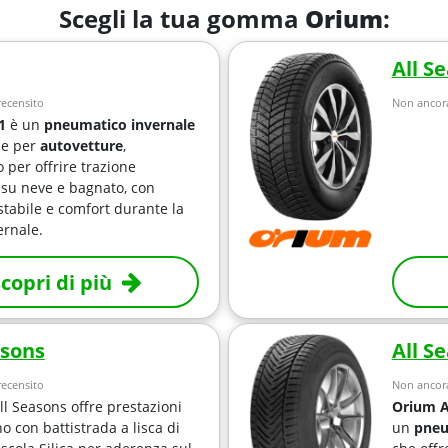
Scegli la tua gomma
Orium
:
All S
ecensito
Non ancora
1
è un
pneumatico invernale
le per
autovetture
,
 per offrire trazione
e su neve e bagnato, con
stabile e comfort durante la
ernale.
copri di più
asons
All S
ecensito
Non ancora
ll Seasons offre prestazioni
Orium A
no con battistrada a lisca di
un
pneu