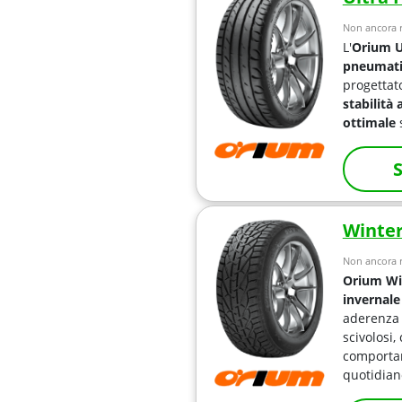
Non ancora r
L'
Orium U
pneumati
progettat
stabilità 
ottimale
S
Winter
Non ancora r
Orium Wi
invernale
aderenza 
scivolosi,
comportam
quotidian