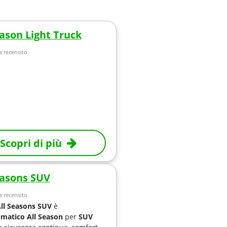
eason Light Truck
 recensito
Scopri di più
easons SUV
 recensito
ll Seasons SUV
è
matico All Season
per
SUV