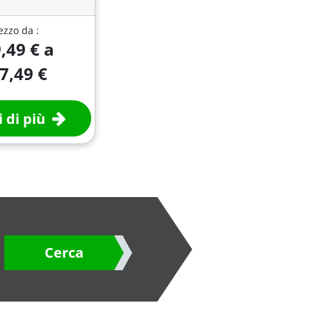
ezzo da :
,49 € a
7,49 €
 di più
Cerca