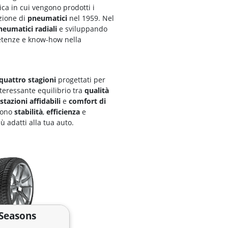
ca in cui vengono prodotti i
zione di
pneumatici
nel 1959. Nel
neumatici radiali
e sviluppando
etenze e know-how nella
quattro stagioni
progettati per
teressante equilibrio tra
qualità
stazioni affidabili
e
comfort di
cono
stabilità
,
efficienza
e
ù adatti alla tua auto.
 Seasons