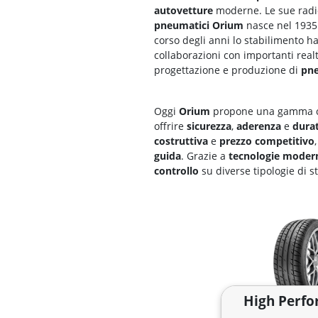
autovetture
moderne. Le sue radic
pneumatici Orium
nasce nel 1935 
corso degli anni lo stabilimento h
collaborazioni con importanti real
progettazione e produzione di
pne
Oggi
Orium
propone una gamma c
offrire
sicurezza
,
aderenza
e
dura
costruttiva
e
prezzo competitivo
guida
. Grazie a
tecnologie moder
controllo
su diverse tipologie di s
High Perf