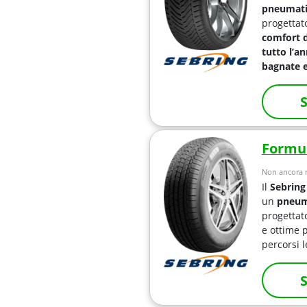
pneumati
progettat
comfort d
tutto l’a
bagnate e
S
Formul
Non ancora r
Il
Sebring
un
pneuma
progettat
e ottime 
percorsi 
S