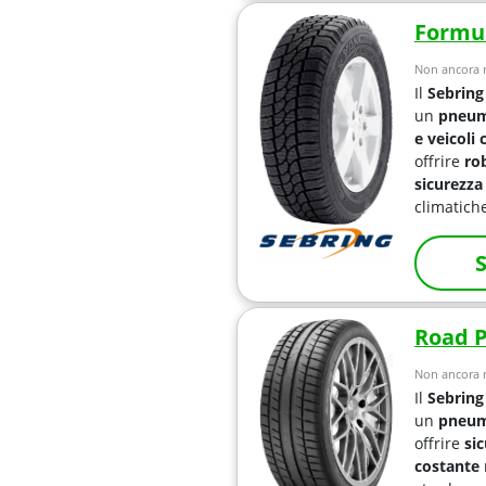
Formul
Non ancora r
Il
Sebring
un
pneuma
e veicoli
offrire
ro
sicurezza
climatiche
S
Road 
Non ancora r
Il
Sebring
un
pneuma
offrire
si
costante