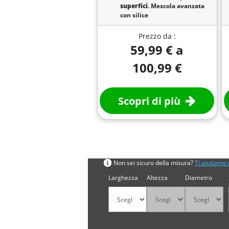
superfici
. Mescola avanzata
con silice
Prezzo da :
59,99 € a
100,99 €
Scopri di più
Cerca per misura
Non sei sicuro della misura?
Ti aiutiamo 
Larghezza
Altezza
Diametro