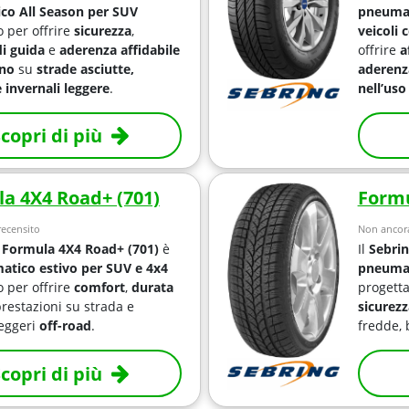
co All Season per SUV
pneumat
o per offrire
sicurezza
,
veicoli 
i guida
e
aderenza affidabile
offrire
a
nno
su
strade asciutte,
aderenz
 invernali leggere
.
nell’uso
copri di più
a 4X4 Road+ (701)
Formu
ecensito
Non ancora
 Formula 4X4 Road+ (701)
è
Il
Sebri
tico estivo per SUV e 4x4
pneumat
o per offrire
comfort
,
durata
progetta
prestazioni su strada e
sicurezz
leggeri
off-road
.
fredde, 
copri di più