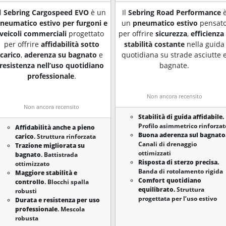
Il
Sebring Cargospeed EVO
è un
Il
Sebring Road Performance
neumatico estivo per furgoni e
un
pneumatico estivo
pensat
veicoli commerciali
progettato
per offrire
sicurezza
,
efficienz
per offrire
affidabilità sotto
stabilità costante
nella guida
carico
,
aderenza su bagnato
e
quotidiana su strade asciutte 
resistenza nell’uso quotidiano
bagnate.
professionale
.
Non ancora recensito
Non ancora recensito
Stabilità di guida affidabile.
Profilo asimmetrico rinforzat
Affidabilità anche a pieno
Buona aderenza sul bagnato
carico
. Struttura rinforzata
Canali di drenaggio
Trazione migliorata su
ottimizzati
bagnato
. Battistrada
Risposta di sterzo precisa.
ottimizzato
Banda di rotolamento rigida
Maggiore stabilità e
Comfort quotidiano
controllo
. Blocchi spalla
equilibrato.
Struttura
robusti
progettata per l’uso estivo
Durata e resistenza per uso
professionale
. Mescola
robusta