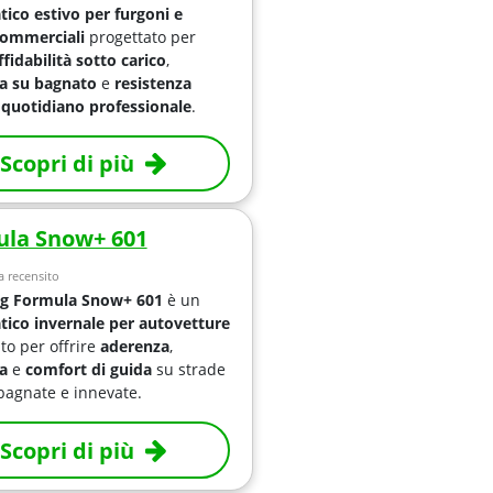
ico estivo per furgoni e
commerciali
progettato per
ffidabilità sotto carico
,
a su bagnato
e
resistenza
 quotidiano professionale
.
Scopri di più
la Snow+ 601
 recensito
ng Formula Snow+ 601
è un
ico invernale per autovetture
to per offrire
aderenza
,
a
e
comfort di guida
su strade
bagnate e innevate.
Scopri di più