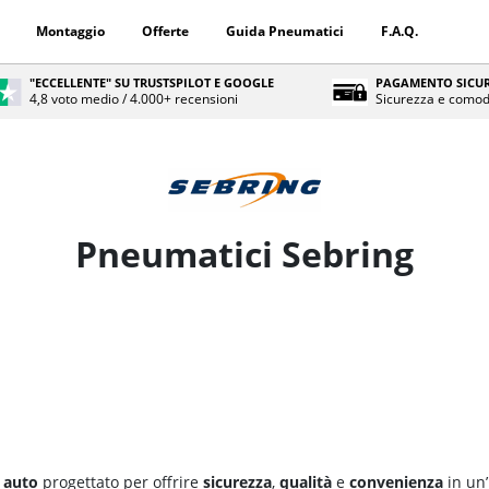
Montaggio
Offerte
Guida Pneumatici
F.A.Q.
"ECCELLENTE" SU TRUSTSPILOT E GOOGLE
PAGAMENTO SICUR
4,8 voto medio / 4.000+ recensioni
Sicurezza e comod
Pneumatici Sebring
 auto
progettato per offrire
sicurezza
,
qualità
e
convenienza
in un’