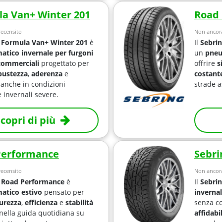
a Van+ Winter 201
Road
ecensito
Non ancora
 Formula Van+ Winter 201
è
Il
Sebri
tico invernale per furgoni
un
pneu
 commerciali
progettato per
offrire
s
bustezza
,
aderenza
e
costant
anche in condizioni
strade a
 invernali severe.
copri di più
Performance
Sebri
ecensito
Non ancora
 Road Performance
è
Il
Sebri
tico estivo
pensato per
inverna
curezza
,
efficienza
e
stabilità
senza c
nella guida quotidiana su
affidabi