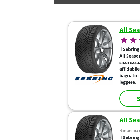
All Se
Il
Sebring
All Seaso
sicurezza
affidabile
bagnato
leggere
.
S
All Se
Non ancora r
Il
Sebring