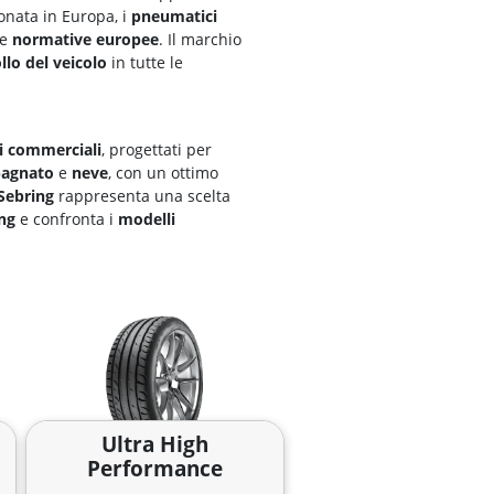
ionata in Europa, i
pneumatici
le
normative europee
. Il marchio
llo del veicolo
in tutte le
li commerciali
, progettati per
bagnato
e
neve
, con un ottimo
Sebring
rappresenta una scelta
ng
e confronta i
modelli
Ultra High
Performance