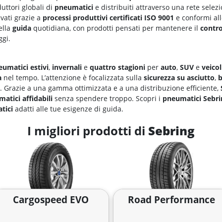
uttori globali di
pneumatici
e distribuiti attraverso una rete selez
vati grazie a
processi produttivi certificati ISO 9001
e conformi al
ella
guida
quotidiana, con prodotti pensati per mantenere il
contro
ggi.
umatici estivi
,
invernali
e
quattro stagioni
per
auto
,
SUV
e
veico
a
nel tempo. L’attenzione è focalizzata sulla
sicurezza su asciutto
,
. Grazie a una gamma ottimizzata e a una distribuzione efficiente,
atici affidabili
senza spendere troppo. Scopri i
pneumatici Sebri
tici
adatti alle tue esigenze di guida.
I migliori prodotti di
Sebring
Cargospeed EVO
Road Performance