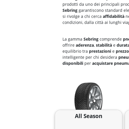
prodotti da uno dei principali prod
Sebring
garantiscono standard ele
si rivolge a chi cerca
affidabilità
n
condizioni, dalla città ai lunghi via
La gamma
Sebring
comprende
pne
offrire
aderenza
,
stabilità
e
durat
equilibrio tra
prestazioni
e
prezzo
intelligente per chi desidera
pneum
disponibili
per
acquistare pneuma
All Season