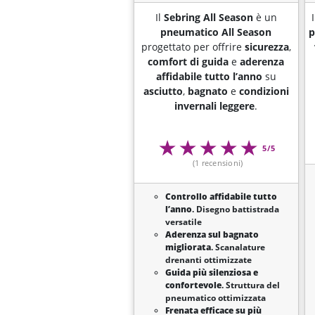
Il
Sebring All Season
è un
pneumatico All Season
p
progettato per offrire
sicurezza
,
comfort di guida
e
aderenza
affidabile
tutto l’anno
su
asciutto
,
bagnato
e
condizioni
invernali leggere
.
5/5
(1 recensioni)
Controllo affidabile tutto
l’anno
. Disegno battistrada
versatile
Aderenza sul bagnato
migliorata
. Scanalature
drenanti ottimizzate
Guida più silenziosa e
confortevole
. Struttura del
pneumatico ottimizzata
Frenata efficace su più