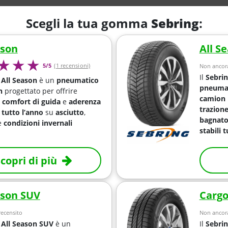
Scegli la tua gomma
Sebring
:
ason
All S
5/5
(1 recensioni)
Non ancora
Il
Sebrin
 All Season
è un
pneumatico
pneumat
n
progettato per offrire
camion 
,
comfort di guida
e
aderenza
trazione
tutto l’anno
su
asciutto
,
bagnato
e
condizioni invernali
stabili 
copri di più
ason SUV
Carg
ecensito
Non ancora
 All Season SUV
è un
Il
Sebri