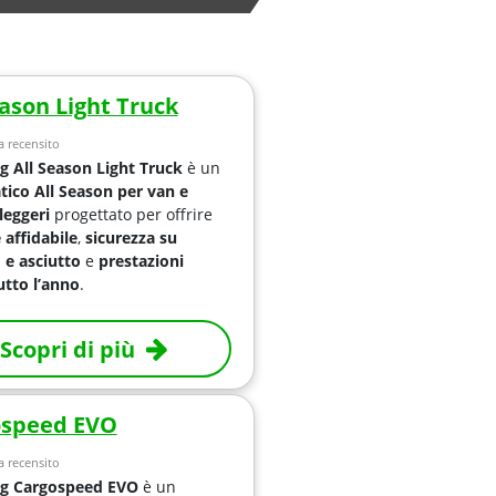
eason Light Truck
 recensito
g All Season Light Truck
è un
ico All Season per van e
leggeri
progettato per offrire
 affidabile
,
sicurezza su
 e asciutto
e
prestazioni
tutto l’anno
.
Scopri di più
ospeed EVO
 recensito
ng Cargospeed EVO
è un