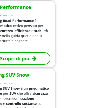
 Performance
 recensito
ng Road Performance
è
matico estivo
pensato per
icurezza
,
efficienza
e
stabilità
e
nella guida quotidiana su
sciutte e bagnate.
Scopri di più
ng SUV Snow
 recensito
ng SUV Snow
è un
pneumatico
le
per
SUV
che offre
sicurezza
ompromessi,
trazione
le
e
controllo costante
su