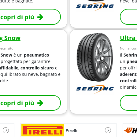
ciutte e bagnate.
neve, ba
copri di più
ng Snow
Ultra
ecensito
Non ancora
g Snow
è un
pneumatico
Il
Sebrin
progettato per garantire
un
pneu
affidabile
,
controllo sicuro
e
per offr
equilibrato su neve, bagnato e
aderenz
edde.
controll
dinamic
copri di più
Pirelli