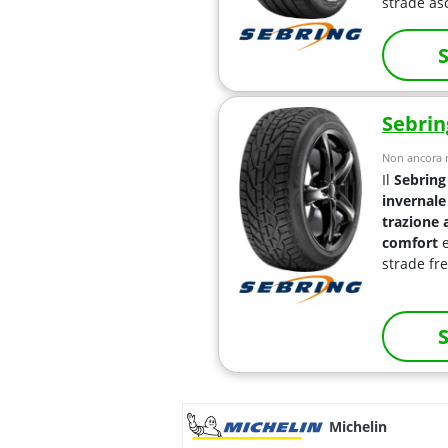
strade as
S
Sebri
Non ancora r
Il
Sebrin
invernale
trazione 
comfort
strade fr
S
Michelin