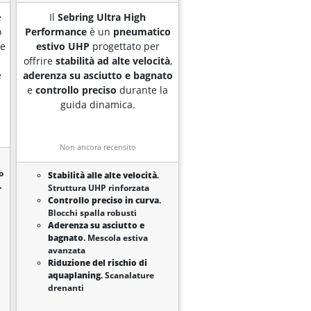
è
Il
Sebring Ultra High
o
Performance
è un
pneumatico
a
e
estivo UHP
progettato per
offrire
stabilità ad alte velocità
,
e
aderenza su asciutto e bagnato
e
controllo preciso
durante la
guida dinamica.
Non ancora recensito
o
Stabilità alle alte velocità
.
.
Struttura UHP rinforzata
Controllo preciso in curva
.
Blocchi spalla robusti
Aderenza su asciutto e
bagnato
. Mescola estiva
avanzata
Riduzione del rischio di
aquaplaning
. Scanalature
drenanti