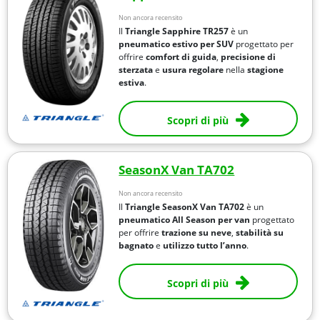
Non ancora recensito
Il
Triangle Sapphire TR257
è un
pneumatico estivo per SUV
progettato per
offrire
comfort di guida
,
precisione di
sterzata
e
usura regolare
nella
stagione
estiva
.
Scopri di più
SeasonX Van TA702
Non ancora recensito
Il
Triangle SeasonX Van TA702
è un
pneumatico All Season per van
progettato
per offrire
trazione su neve
,
stabilità su
bagnato
e
utilizzo tutto l’anno
.
Scopri di più