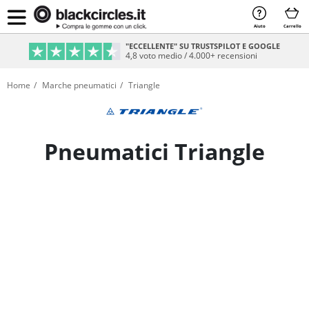
Aiuto
Carrello
PAGAMENTO SICURO & RATEIZZABILE
Sicurezza e comodità al 100%
Home
Marche pneumatici
Triangle
Pneumatici Triangle