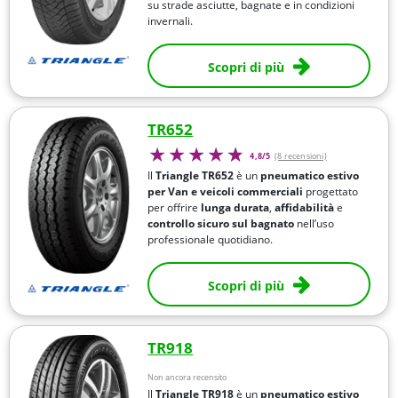
su strade asciutte, bagnate e in condizioni
invernali.
Scopri di più
TR652
4,8/5
(8 recensioni)
Il
Triangle TR652
è un
pneumatico estivo
per Van e veicoli commerciali
progettato
per offrire
lunga durata
,
affidabilità
e
controllo sicuro sul bagnato
nell’uso
professionale quotidiano.
Scopri di più
TR918
Non ancora recensito
Il
Triangle TR918
è un
pneumatico estivo