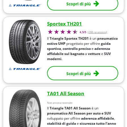
Scopri di più
Sportex TH201
4,5/5
(288 recensioni)
Il
Triangle Sportex TH201
è un
pneumatico
estivo UHP
progettato per offrire
guida
sportiva
,
controllo preciso
e
aderenza
affidabile sul bagnato
a
vetture
e
SUV
moderni
.
Scopri di più
TA01 All Season
Non ancora recensito
Il
Triangle TA01 All Season
è un
pneumatico All Season per auto e SUV
sviluppato per offrire
aderenza affidabile
,
stabilità di guida
e
sicurezza tutto l’anno