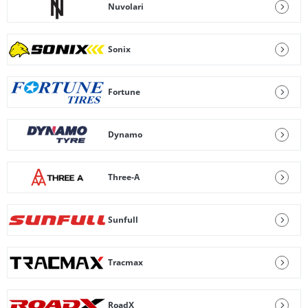
Nuvolari
Sonix
Fortune
Dynamo
Three-A
Sunfull
Tracmax
RoadX