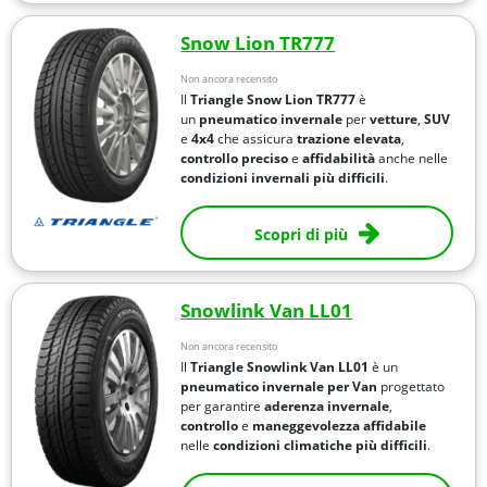
Snow Lion TR777
Non ancora recensito
Il
Triangle Snow Lion TR777
è
un
pneumatico invernale
per
vetture
,
SUV
e
4x4
che assicura
trazione elevata
,
controllo preciso
e
affidabilità
anche nelle
condizioni invernali più difficili
.
Scopri di più
Snowlink Van LL01
Non ancora recensito
Il
Triangle Snowlink Van LL01
è un
pneumatico invernale per Van
progettato
per garantire
aderenza invernale
,
controllo
e
maneggevolezza affidabile
nelle
condizioni climatiche più difficili
.