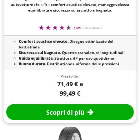
autovetture
che offre
comfort acustico elevato
,
maneggevolezza
equilibrata
e
sicurezza su asciutto e bagnato
.
4,5/5
(59 recensioni)
Comfort acustico elevato.
Disegno ottimizzato del
battistrada
Sicurezza sul bagnato.
Quattro scanalature longitudinali
Guida equilibrata.
Struttura HP per uso quotidiano
Buona durata.
Distribuzione uniforme delle pressioni
Prezzo da :
71,49 € a
99,49 €
Scopri di più