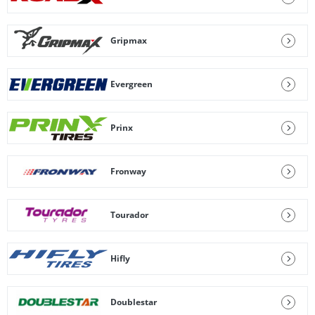
Gripmax
Evergreen
Prinx
Fronway
Tourador
Hifly
Doublestar