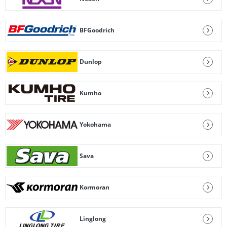
BFGoodrich
Dunlop
Kumho
Yokohama
Sava
Kormoran
Linglong