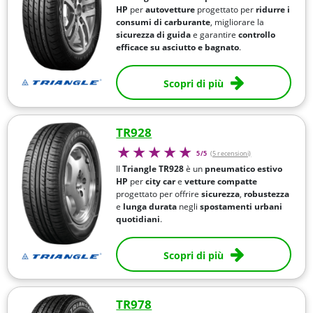
HP
per
autovetture
progettato per
ridurre i
consumi di carburante
, migliorare la
sicurezza di guida
e garantire
controllo
efficace su asciutto e bagnato
.
Scopri di più
TR928
5/5
(5 recensioni)
Il
Triangle TR928
è un
pneumatico estivo
HP
per
city car
e
vetture compatte
progettato per offrire
sicurezza
,
robustezza
e
lunga durata
negli
spostamenti urbani
quotidiani
.
Scopri di più
TR978