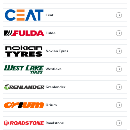
Ceat
Fulda
Nokian Tyres
Westlake
Grenlander
Orium
Roadstone