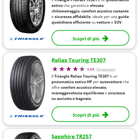
estivo
che garantisce
elevato
chilometraggio
,
comfort acustico costante
e
sicurezza affidabile
, ideale per una
guida
quotidiana efficiente
su
vetture
e
SUV
.
Scopri di più
Reliax Touring TE307
4,5/5
(59 recensioni)
Il
Triangle Reliax Touring TE307
è un
pneumatico estivo HP
per
autovetture
che
offre
comfort acustico elevato
,
maneggevolezza equilibrata
e
sicurezza
su asciutto e bagnato
.
Scopri di più
Sapphire TR257