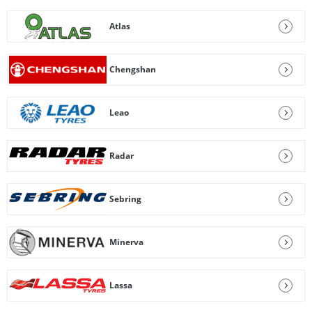
Atlas
Chengshan
Leao
Radar
Sebring
Minerva
Lassa