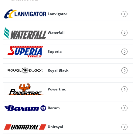
Lanvigator
Waterfall
Superia
Royal Black
Powertrac
Barum
Uniroyal