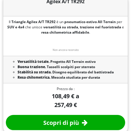
Agilex A/T TR292
Il
Triangle Agilex A/T TR292
è un
pneumatico estivo All Terrain
per
SUV e 4x4
che unisce
versatilità su strada
,
trazione nel fuoristrada
e
resa chilometrica affidabile
.
Non ancora recensito
Versatilità totale.
Progetto All Terrain estivo
Buona trazione.
Tasselli scolpiti per sterrato
Stabilità su strada.
Disegno equilibrato del battistrada
Resa chilometrica.
Mescola studiata per durata
Prezzo da :
108,49 € a
257,49 €
Scopri di più