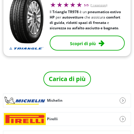
5/5
(1 recensioni)
Il
Triangle TR978
è un
pneumatico estivo
HP
per
autovetture
che assicura
comfort
di guida
,
ridotti spazi di frenata
e
sicurezza su asfalto asciutto e bagnato
.
Scopri di più
Carica di più
Michelin
Pirelli