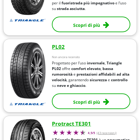
per il
fuoristrada più impegnativo
e l’uso
su
strada asciutta
.
Scopri di più
PL02
Non ancora recensito
Progettato per l’uso
invernale
,
Triangle
PL02
offre
comfort elevato
,
bassa
rumorosità
e
prestazioni affidabili ad alta
velocità
, garantendo
sicurezza
e
controllo
su
neve e ghiaccio
.
Scopri di più
Protract TE301
4,5/5
(43 recensioni)
Il
Triangle Protract TE301
è un
pneumatico