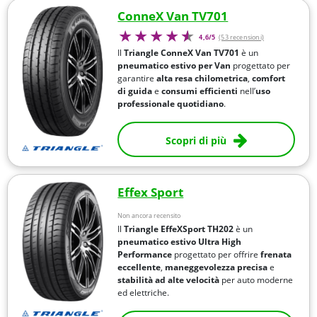
ConneX Van TV701
4,6/5
(53 recensioni)
Il
Triangle ConneX Van TV701
è un
pneumatico estivo per Van
progettato per
garantire
alta resa chilometrica
,
comfort
di guida
e
consumi efficienti
nell’
uso
professionale quotidiano
.
Scopri di più
Effex Sport
Non ancora recensito
Il
Triangle EffeXSport TH202
è un
pneumatico estivo Ultra High
Performance
progettato per offrire
frenata
eccellente
,
maneggevolezza precisa
e
stabilità ad alte velocità
per auto moderne
ed elettriche.