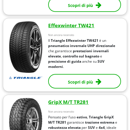
Scopri di più
Effexwinter TW421
Non ancora recensito
Il
Triangle Effexwinter TW421
è un
pneumatico invernale UHP direzionale
che garantisce
prestazioni invernali
elevate
,
controllo sul bagnato
e
precisione di guida
anche su
SUV
moderni
.
Scopri di più
GripX M/T TR281
Non ancora recensito
Pensato per l’uso
estivo
,
Triangle GripX
M/T TR281
garantisce
trazione estrema
e
robustezza elevata
per
SUV
e
4x4
, ideale