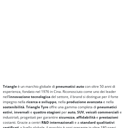
Triangle
è un marchio globale di
pneumatici auto
con oltre 50 anni di
esperienza, fondato nel 1976 in Cina. Riconosciuto come uno dei leader
nell’
innovazione tecnologica
del settore, il brand si distingue per il forte
impegno nella
ricerca e sviluppo
, nella
produzione avanzata
e nella
sostenibilità
.
Triangle Tyre
offre una gamma completa di
pneumatici
estivi
,
invernali
e
quattro stagioni
per
auto
,
SUV
,
veicoli commerciali
e
industriali, progettati per garantire
sicurezza
,
affidabilità
e
prestazioni
costanti. Grazie a centri
R&D internazionali
e a
standard qualitativi
certificati
a livello globale, il marchio è oggi presente in oltre 180 paesi.