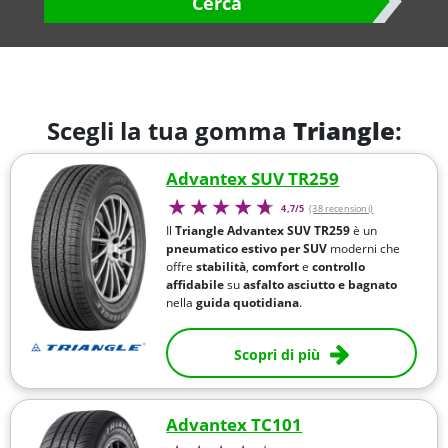
Cerca
Scegli la tua gomma
Triangle
:
Advantex SUV TR259
4,7/5
(38 recensioni)
Il
Triangle Advantex SUV TR259
è un
pneumatico estivo per SUV
moderni che
offre
stabilità
,
comfort
e
controllo
affidabile
su
asfalto asciutto e bagnato
nella
guida quotidiana
.
Scopri di più
Advantex TC101