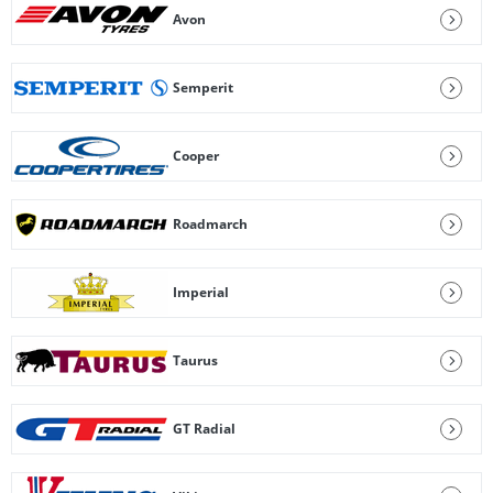
Avon
Semperit
Cooper
Roadmarch
Imperial
Taurus
GT Radial