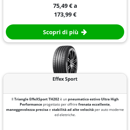
75,49 € a
173,99 €
Scopri di più
Effex Sport
Il
Triangle EffeXSport TH202
è un
pneumatico estivo Ultra High
Performance
progettato per offrire
frenata eccellente
,
maneggevolezza precisa
e
stabilità ad alte velocità
per auto moderne
ed elettriche.