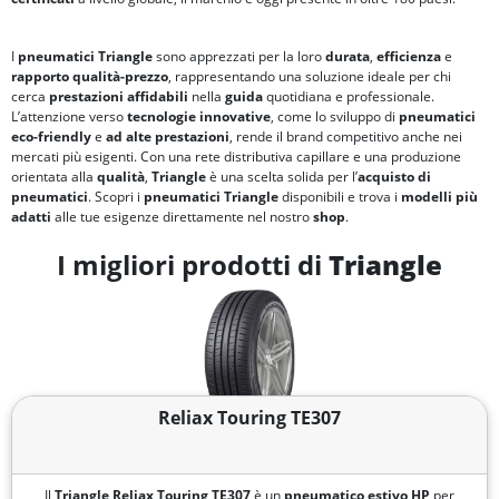
I
pneumatici Triangle
sono apprezzati per la loro
durata
,
efficienza
e
rapporto qualità-prezzo
, rappresentando una soluzione ideale per chi
cerca
prestazioni affidabili
nella
guida
quotidiana e professionale.
L’attenzione verso
tecnologie innovative
, come lo sviluppo di
pneumatici
eco-friendly
e
ad alte prestazioni
, rende il brand competitivo anche nei
mercati più esigenti. Con una rete distributiva capillare e una produzione
orientata alla
qualità
,
Triangle
è una scelta solida per l’
acquisto di
pneumatici
. Scopri i
pneumatici Triangle
disponibili e trova i
modelli più
adatti
alle tue esigenze direttamente nel nostro
shop
.
I migliori prodotti di
Triangle
Reliax Touring TE307
Il
Triangle Reliax Touring TE307
è un
pneumatico estivo HP
per