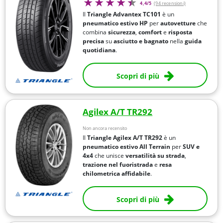
4,4/5
(94 recensioni)
Il
Triangle Advantex TC101
è un
pneumatico estivo HP
per
autovetture
che
combina
sicurezza
,
comfort
e
risposta
precisa
su
asciutto e bagnato
nella
guida
quotidiana
.
Scopri di più
Agilex A/T TR292
Non ancora recensito
Il
Triangle Agilex A/T TR292
è un
pneumatico estivo All Terrain
per
SUV e
4x4
che unisce
versatilità su strada
,
trazione nel fuoristrada
e
resa
chilometrica affidabile
.
Scopri di più