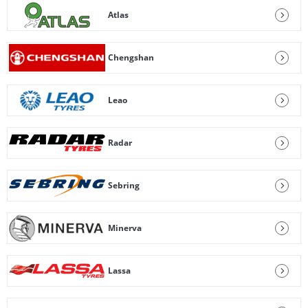
Atlas
Chengshan
Leao
Radar
Sebring
Minerva
Lassa