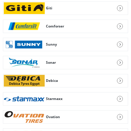
Giti
Comforser
Sunny
Sonar
Debica
Starmaxx
Ovation