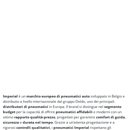
Imperial
è un
marchio europeo di pneumatici auto
sviluppato in Belgio e
distribuito a livello internazionale dal gruppo Deldo, uno dei principali
distributori di pneumatici
in Europa. Il brand si distingue nel
segmento
budget
per la capacità di offrire
pneumatici affidabili
e moderni con un
ottimo
rapporto qualità-prezzo
, progettati per garantire
comfort di guida
,
sicurezza
e
durata nel tempo
. Grazie a un’attenta progettazione e a
rigorosi
controlli qualitativi
, i
pneumatici Imperial
rispettano gli