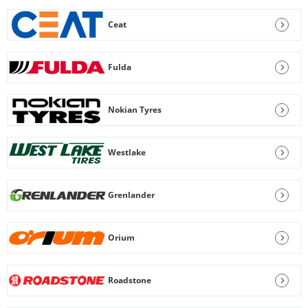
Ceat
Fulda
Nokian Tyres
Westlake
Grenlander
Orium
Roadstone