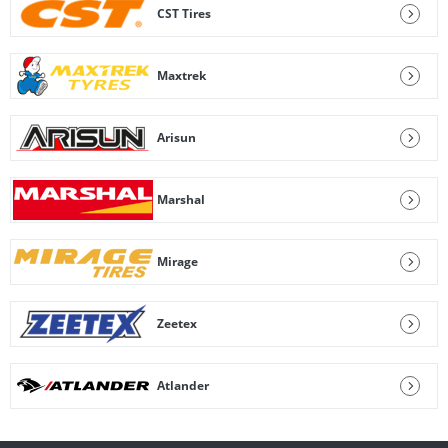
CST Tires
Maxtrek
Arisun
Marshal
Mirage
Zeetex
Atlander