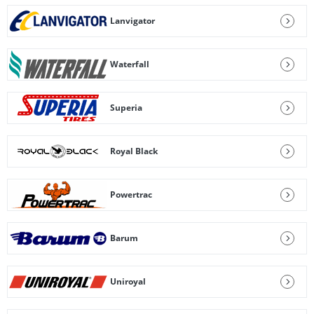
Lanvigator
Waterfall
Superia
Royal Black
Powertrac
Barum
Uniroyal