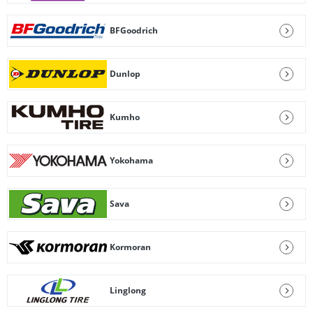
BFGoodrich
Dunlop
Kumho
Yokohama
Sava
Kormoran
Linglong