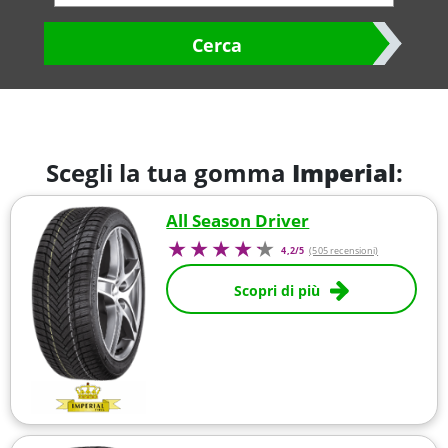
Cerca
Scegli la tua gomma
Imperial
:
All Season Driver
4,2/5
(505 recensioni)
Scopri di più