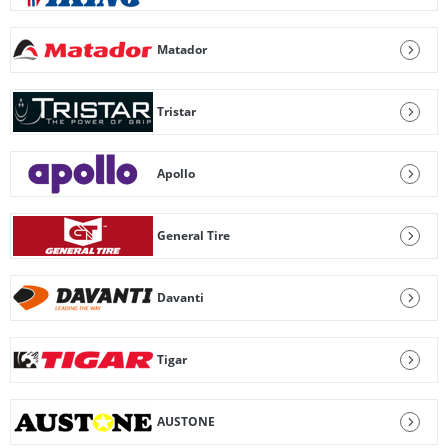
Matador
Tristar
Apollo
General Tire
Davanti
Tigar
AUSTONE