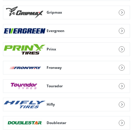
Gripmax
Evergreen
Prinx
Fronway
Tourador
Hifly
Doublestar