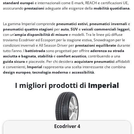
standard europei
e internazionali come E-mark, REACH e certificazioni UE,
assicurando
prestazioni
adeguate alle esigenze della
mobilità quotidiana
.
La gamma Imperial comprende
pneumatici estivi
,
pneumatici invernali
e
pneumatici quattro stagioni
per
auto
,
SUV
e
veicoli commerciali leggeri
,
con un’
ampia disponibilità di misure
e modelli. Tra le linee più diffuse
troviamo Ecodriver ed Ecosport per la stagione estiva, Snowdragon per le
condizioni invernali e All Season Driver per
prestazioni equilibrate
durante
tutto l’anno. I
battistrada
sono progettati per offrire
aderenza su strada
asciutta e bagnata
,
stabilità
e
comfort acustico
, contribuendo a una
guida sicura
e piacevole. Per chi desidera
acquistare pneumatici
affidabili
e convenienti,
Imperial
rappresenta una scelta interessante che combina
design europeo
,
tecnologia moderna
e
accessibilità
.
I migliori prodotti di
Imperial
Ecodriver 4