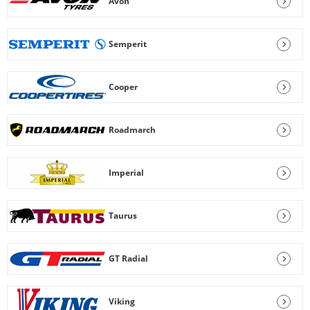
Avon
Semperit
Cooper
Roadmarch
Imperial
Taurus
GT Radial
Viking