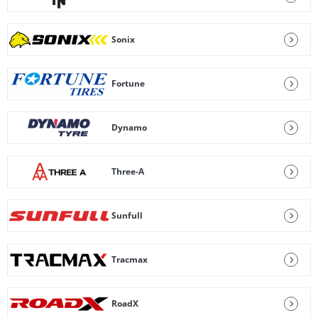
Sonix
Fortune
Dynamo
Three-A
Sunfull
Tracmax
RoadX