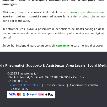
omologati.
Altrimenti, puoi anche usare i filtri della nostra
ricerca per dimensione
,
inserire i dati nei rispettivi campi ed avere la lista dei prodotti che vanno
bene per la tua auto.
In entrambi i casi, avrai la possibilità di beneficiare dei nostri consigli e delle
raccomandazioni dei nostri clienti per decidere quali sono i pneumatici giusti
per te!
Se poi hai bisogno di particolari consigli,
contattaci
e saremo lieti di aiutarti.
ida Pneumatici
Supporto & Assistenza
Area Legale
Social Medi
© 2025 Blackcircles.it
|
Blackcircles Italy S.p.A. – P. IVA IT12885390968 – Cap. Soc.
€1.000.000 i.v.
|
contact@blackcircles.it
|
Gestisci Cookie
|
Condizioni di Vendita
|
Cookie Policy