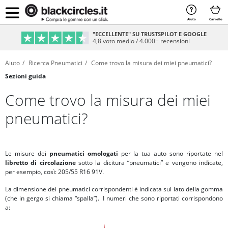
Aiuto
Carrello
"ECCELLENTE" SU TRUSTSPILOT E GOOGLE
4,8 voto medio / 4.000+ recensioni
Aiuto
Ricerca Pneumatici
Come trovo la misura dei miei pneumatici?
Sezioni guida
Come trovo la misura dei miei
pneumatici?
Le misure dei
pneumatici omologati
per la tua auto sono riportate nel
libretto di circolazione
sotto la dicitura “pneumatici” e vengono indicate,
per esempio, così: 205/55 R16 91V.
La dimensione dei pneumatici corrispondenti è indicata sul lato della gomma
(che in gergo si chiama “spalla”). I numeri che sono riportati corrispondono
a: