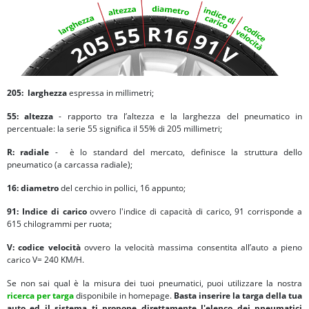
205:
larghezza
espressa in millimetri;
55:
altezza
- rapporto tra l’altezza e la larghezza del pneumatico in
percentuale: la serie 55 significa il 55% di 205 millimetri;
R: radiale
- è lo standard del mercato, definisce la struttura dello
pneumatico (a carcassa radiale);
16:
diametro
del cerchio in pollici, 16 appunto;
91:
Indice di carico
ovvero l'indice di capacità di carico, 91 corrisponde a
615 chilogrammi per ruota;
V:
codice velocità
ovvero la velocità massima consentita all’auto a pieno
carico V= 240 KM/H.
Se non sai qual è la misura dei tuoi pneumatici, puoi utilizzare la nostra
ricerca per targa
disponibile in homepage.
Basta inserire la targa della tua
auto ed il sistema ti propone direttamente l'elenco dei pneumatici