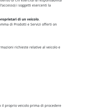
senso di chi esercita la responsabilità
l’accesso) i soggetti esercenti la
proprietari di un veicolo
.
mma di Prodotti e Servizi offerti on
ormazioni richieste relative al veicolo e
on il proprio veicolo prima di procedere