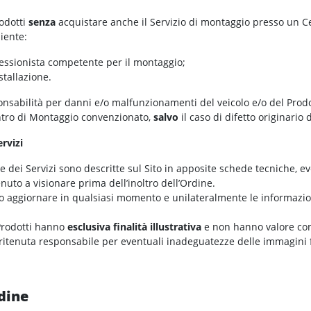
rodotti
senza
acquistare anche il Servizio di montaggio presso un C
iente:
fessionista competente per il montaggio;
nstallazione.
onsabilità per danni e/o malfunzionamenti del veicolo e/o del Prod
ntro di Montaggio convenzionato,
salvo
il caso di difetto originario 
ervizi
i e dei Servizi sono descritte sul Sito in apposite schede tecniche
tenuto a visionare prima dell’inoltro dell’Ordine.
/o aggiornare in qualsiasi momento e unilateralmente le informazion
Prodotti hanno
esclusiva finalità illustrativa
e non hanno valore con
ritenuta responsabile per eventuali inadeguatezze delle immagini fot
rdine