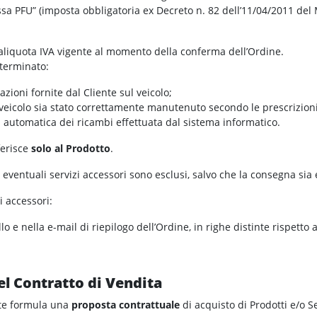
sa PFU” (imposta obbligatoria ex Decreto n. 82 dell’11/04/2011 del 
ll’aliquota IVA vigente al momento della conferma dell’Ordine.
eterminato:
zioni fornite dal Cliente sul veicolo;
eicolo sia stato correttamente manutenuto secondo le prescrizioni 
a automatica dei ricambi effettuata dal sistema informatico.
iferisce
solo al Prodotto
.
gli eventuali servizi accessori sono esclusi, salvo che la consegna s
zi accessori:
lo e nella e-mail di riepilogo dell’Ordine, in righe distinte rispetto 
el Contratto di Vendita
ente formula una
proposta contrattuale
di acquisto di Prodotti e/o Se