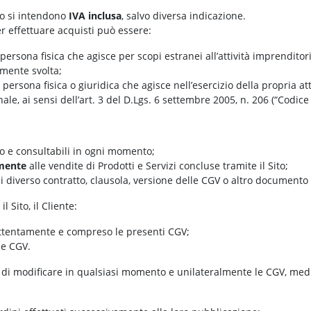
ito si intendono
IVA inclusa
, salvo diversa indicazione.
er effettuare acquisti può essere:
 persona fisica che agisce per scopi estranei all’attività imprenditor
mente svolta;
: persona fisica o giuridica che agisce nell’esercizio della propria a
nale, ai sensi dell’art. 3 del D.Lgs. 6 settembre 2005, n. 206 (“Codic
to e consultabili in ogni momento;
mente
alle vendite di Prodotti e Servizi concluse tramite il Sito;
 diverso contratto, clausola, versione delle CGV o altro documento 
 Sito, il Cliente:
 attentamente e compreso le presenti CGV;
le CGV.
itto di modificare in qualsiasi momento e unilateralmente le CGV, med