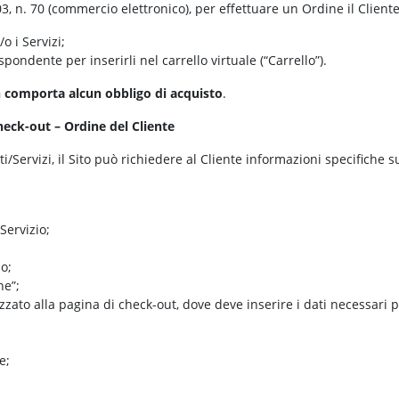
03, n. 70 (commercio elettronico), per effettuare un Ordine il Client
o i Servizi;
ispondente per inserirli nel carrello virtuale (“Carrello”).
 comporta alcun obbligo di acquisto
.
Check-out – Ordine del Cliente
i/Servizi, il Sito può richiedere al Cliente informazioni specifiche su
Servizio;
o;
ne”;
izzato alla pagina di check-out, dove deve inserire i dati necessari p
e;