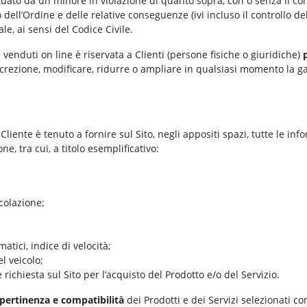
tuato da un minore in violazione di quanto sopra, con o senza il con
dell’Ordine e delle relative conseguenze (ivi incluso il controllo del
le, ai sensi del Codice Civile.
venduti on line è riservata a Clienti (persone fisiche o giuridiche)
screzione, modificare, ridurre o ampliare in qualsiasi momento la ga
 Cliente è tenuto a fornire sul Sito, negli appositi spazi, tutte le inf
, tra cui, a titolo esemplificativo:
colazione;
tici, indice di velocità;
el veicolo;
richiesta sul Sito per l’acquisto del Prodotto e/o del Servizio.
pertinenza e compatibilità
dei Prodotti e dei Servizi selezionati c