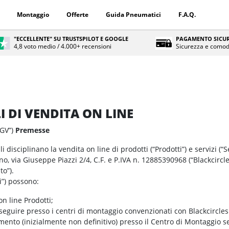
Montaggio
Offerte
Guida Pneumatici
F.A.Q.
"ECCELLENTE" SU TRUSTSPILOT E GOOGLE
PAGAMENTO SICUR
4,8 voto medio / 4.000+ recensioni
Sicurezza e comod
 DI VENDITA ON LINE
CGV”)
Premesse
 disciplinano la vendita on line di prodotti (“Prodotti”) e servizi (“S
no, via Giuseppe Piazzi 2/4, C.F. e P.IVA n. 12885390968 (“Blackcircles”
ito”).
ti”) possono:
on line Prodotti;
seguire presso i centri di montaggio convenzionati con Blackcircles 
nto (inizialmente non definitivo) presso il Centro di Montaggio se