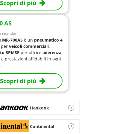
Scopri di più
0 AS
 recensito
e MR-700AS
è un
pneumatico 4
per
veicoli commerciali
,
ato
3PMSF
per offrire
aderenza
,
e prestazioni affidabili in ogni
.
Scopri di più
Hankook
Continental