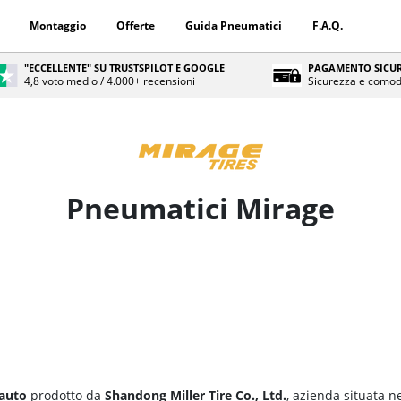
Montaggio
Offerte
Guida Pneumatici
F.A.Q.
"ECCELLENTE" SU TRUSTSPILOT E GOOGLE
PAGAMENTO SICUR
4,8 voto medio / 4.000+ recensioni
Sicurezza e comod
Pneumatici Mirage
auto
prodotto da
Shandong Miller Tire Co., Ltd.
, azienda situata n