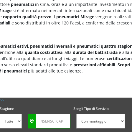
ettore
pneumatici
in Cina. Grazie a un importante investimento in
irage
si è affermato nei mercati internazionali come marchio affid
te
rapporto qualità-prezzo
. I
pneumatici Mirage
vengono realizzati
adiali
e sono distribuiti in oltre 120 Paesi, a conferma della cresce
umatici estivi
,
pneumatici invernali
e
pneumatici quattro stagion
ttenzione alla
qualità costruttiva
, alla
durata del battistrada
e alla
 all’utilizzo quotidiano e ai lunghi viaggi. Le numerose
certificazion
o verso elevati standard produttivi e
prestazioni affidabili
.
Scopri 
di pneumatici
più adatti alle tue esigenze.
noi!
Stagione
Scegli Tipo di Servizio