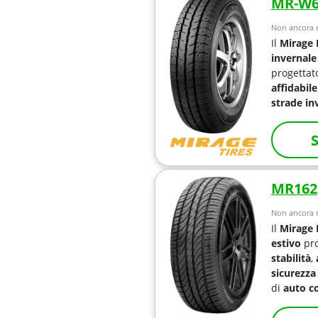
MR-W6
Non ancora r
Il
Mirage
invernale
progettat
affidabile
strade in
S
MR162
Non ancora r
Il
Mirage
estivo
pro
stabilità
,
sicurezz
di
auto c