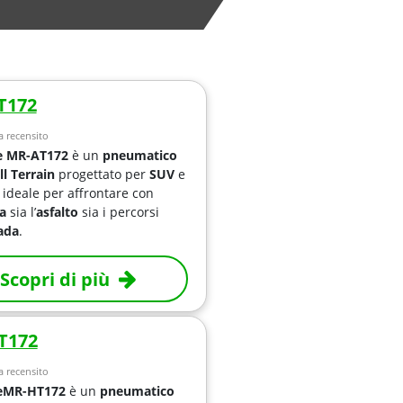
T172
 recensito
e
MR-AT172
è un
pneumatico
ll Terrain
progettato per
SUV
e
, ideale per affrontare con
za
sia l’
asfalto
sia i percorsi
ada
.
Scopri di più
T172
 recensito
e
MR-HT172
è un
pneumatico