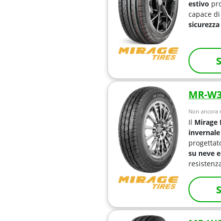
estivo
pro
capace di
sicurezza
S
MR-W3
Non ancora r
Il
Mirage
invernale
progettat
su neve e
resistenz
S