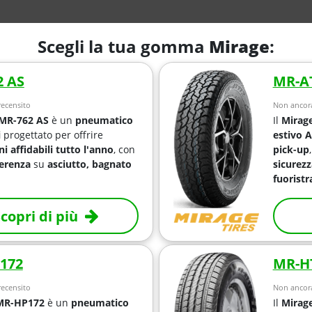
Scegli la tua gomma
Mirage
:
2 AS
MR-A
ecensito
Non ancora
 MR-762 AS
è un
pneumatico
Il
Mirag
i
progettato per offrire
estivo A
i affidabili tutto l'anno
, con
pick-up
erenza
su
asciutto, bagnato
sicurez
fuoristr
copri di più
172
MR-H
ecensito
Non ancora
MR-HP172
è un
pneumatico
Il
Mirag