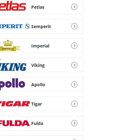
Petlas
Semperit
Imperial
Viking
Apollo
Tigar
Fulda