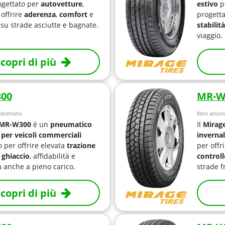
gettato per
autovetture
,
estivo
p
 offrire
aderenza
,
comfort
e
progetta
su strade asciutte e bagnate.
stabilità
viaggio.
copri di più
00
MR-W
ecensito
Non ancora
 MR-W300
è un
pneumatico
Il
Mirag
 per veicoli commerciali
inverna
o per offrire elevata
trazione
per offr
 ghiaccio
, affidabilità e
controll
a anche a pieno carico.
strade f
copri di più