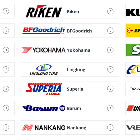
Riken
BFGoodrich
Yokohama
Linglong
Superia
Barum
Nankang