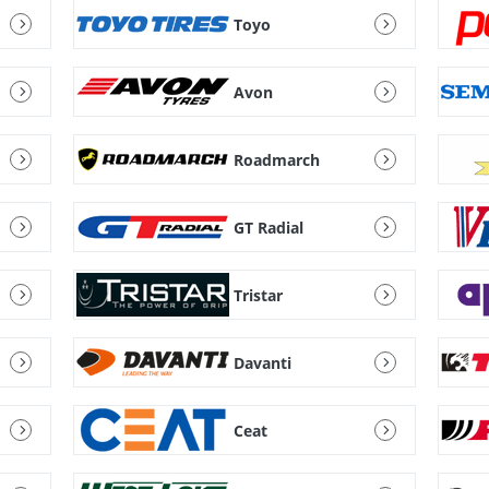
Toyo
Avon
Roadmarch
GT Radial
Tristar
Davanti
Ceat