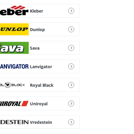
Kleber
Dunlop
Sava
Lanvigator
Royal Black
Uniroyal
Vredestein