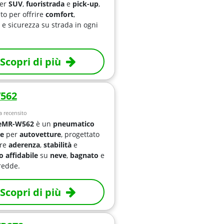
er
SUV
,
fuoristrada
e
pick-up
,
to per offrire
comfort
,
e sicurezza su strada in ogni
Scopri di più
562
 recensito
e
MR-W562
è un
pneumatico
le
per
autovetture
, progettato
ire
aderenza
,
stabilità
e
o affidabile
su
neve
,
bagnato
e
redde.
Scopri di più