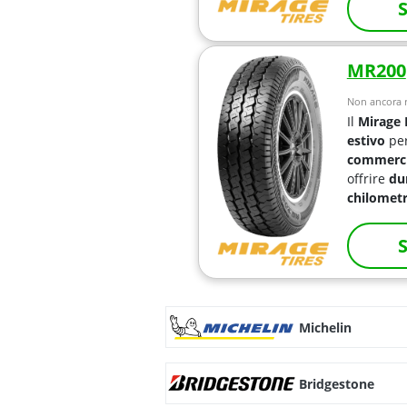
S
MR200
Non ancora r
Il
Mirage
estivo
pe
commercia
offrire
du
chilomet
S
Michelin
Bridgestone