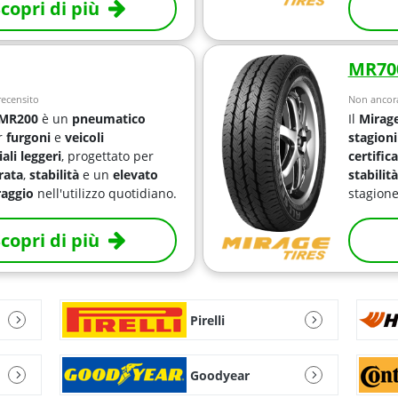
copri di più
MR70
ecensito
Non ancora
 MR200
è un
pneumatico
Il
Mirag
r
furgoni
e
veicoli
stagioni
li leggeri
, progettato per
certific
rata
,
stabilità
e un
elevato
stabilità
raggio
nell'utilizzo quotidiano.
stagione
copri di più
Pirelli
Goodyear