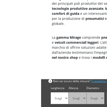
dei principali poli produttivi del s
tecnologie produttive avanzate
,
M
comfort di guida
e un interessan
per la produzione di
pneumatici r
globale.
La
gamma Mirage
comprende
pne
e
veicoli commerciali leggeri
. L’a
marchio di offrire soluzioni adatte
dall’azienda testimoniano l’impegn
nel nostro shop
e trova i
modelli 
Cerca per misura
Non sei sicuro della misura?
Ti aiutiamo 
Larghezza
Altezza
Diametro