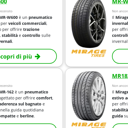
00
MR-W
ecensito
Non ancora
 MR-W600
è un
pneumatico
Il
Mirag
per
veicoli commerciali
,
inverna
o per offrire
trazione
per offr
,
stabilità
e
controllo
sulle
controll
vernali
.
invernal
copri di più
MR18
ecensito
Non ancora
 MR-162
è un
pneumatico
Il
Mirag
gettato per offrire
comfort
,
estivo
ad
aderenza sul bagnato
e
per offr
a
nella guida quotidiana
stabilità
ompatte
e
berline
.
guida
su