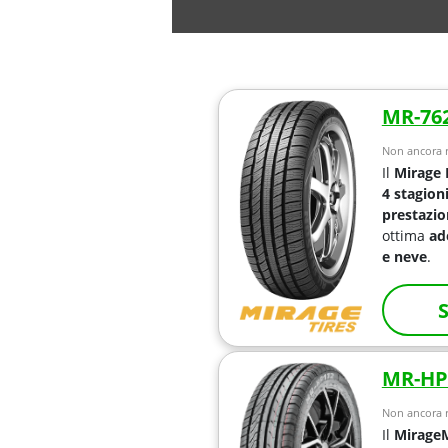
MR-76
Non ancora r
Il
Mirage
4 stagion
prestazion
ottima
ad
e neve
.
S
MR-HP
Non ancora r
Il
Mirage