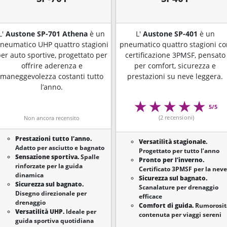
L'
Austone SP-701 Athena
è un
L'
Austone SP-401
è un
neumatico UHP quattro stagioni
pneumatico quattro stagioni c
er auto sportive, progettato per
certificazione 3PMSF, pensato
offrire aderenza e
per comfort, sicurezza e
maneggevolezza costanti tutto
prestazioni su neve leggera.
l’anno.
5/5
(2 recensioni)
Non ancora recensito
Prestazioni tutto l’anno.
Versatilità stagionale.
Adatto per asciutto e bagnato
Progettato per tutto l’anno
Sensazione sportiva.
Spalle
Pronto per l’inverno.
rinforzate per la guida
Certificato 3PMSF per la neve
dinamica
Sicurezza sul bagnato.
Sicurezza sul bagnato.
Scanalature per drenaggio
Disegno direzionale per
efficace
drenaggio
Comfort di guida.
Rumorosit
Versatilità UHP.
Ideale per
contenuta per viaggi sereni
guida sportiva quotidiana