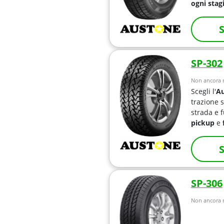
ogni stag
S
SP-302
Non ancora r
Scegli l'
Au
trazione s
strada e 
pickup
e
S
SP-306
Non ancora r