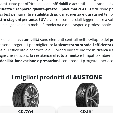
aesi. Nato per offrire soluzioni
affidabili
e accessibili, il brand si 
curezza
e
rapporto qualità-prezzo
. I
pneumatici AUSTONE
sono pr
osi test per garantire
stabilità di guida
,
aderenza
e
durata
nel temp
tro stagioni
per
auto
,
SUV
e veicoli commerciali leggeri, oltre a s
lle esigenze della mobilità moderna e del trasporto professionale.
nzione alla
sostenibilità
sono elementi centrali nello sviluppo dei
p
a sono progettati per migliorare la
sicurezza su strada
, l’
efficienza
da
più efficiente e confortevole. Il brand investe inoltre in
ricerca e
ogie che riducono la
resistenza al rotolamento
e l’impatto ambient
idabilità
,
innovazione
e
prestazioni
, con prodotti progettati per a
I migliori prodotti di
AUSTONE
SP-701
SP401