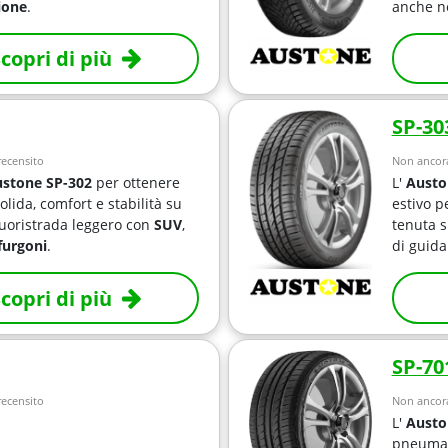
ione
.
anche ne
copri di più
SP-30
ecensito
Non ancora
stone SP-302
per ottenere
L'
Austo
olida, comfort e stabilità su
estivo p
fuoristrada leggero con
SUV
,
tenuta s
furgoni
.
di guida
copri di più
SP-70
ecensito
Non ancora
L'
Austo
pneumat