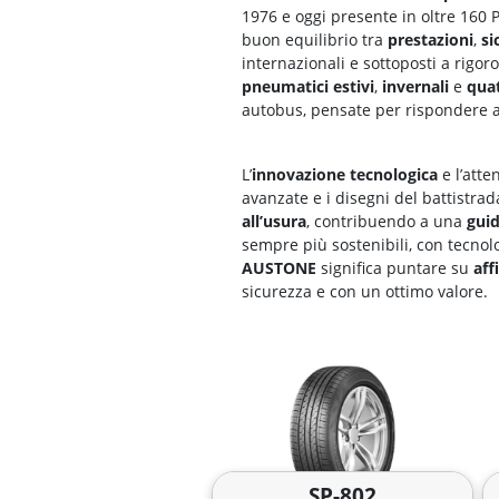
1976 e oggi presente in oltre 160 P
buon equilibrio tra
prestazioni
,
si
internazionali e sottoposti a rigor
pneumatici estivi
,
invernali
e
quat
autobus, pensate per rispondere a
L’
innovazione tecnologica
e l’atte
avanzate e i disegni del battistrad
all’usura
, contribuendo a una
gui
sempre più sostenibili, con tecnol
AUSTONE
significa puntare su
aff
sicurezza e con un ottimo valore.
SP-802