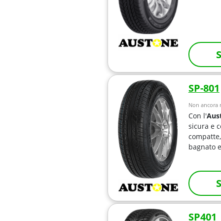
S
SP-801
Non ancora r
Con l'
Aus
sicura e c
compatte,
bagnato e
S
SP401