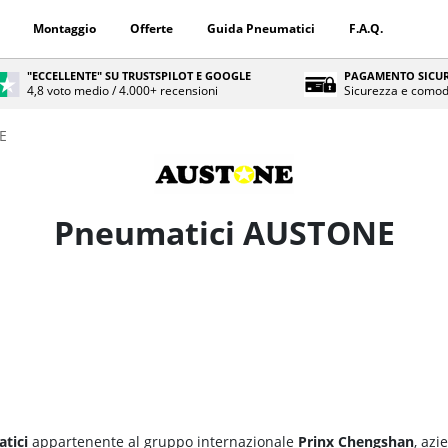
Montaggio
Offerte
Guida Pneumatici
F.A.Q.
"ECCELLENTE" SU TRUSTSPILOT E GOOGLE
PAGAMENTO SICUR
4,8 voto medio / 4.000+ recensioni
Sicurezza e comod
E
Pneumatici AUSTONE
tici
appartenente al gruppo internazionale
Prinx Chengshan
, azi