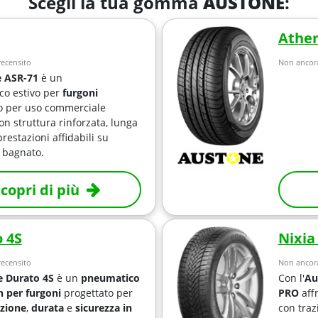
Scegli la tua gomma
AUSTONE
:
Athen
ecensito
Non ancora
 ASR-71
è un
o estivo per
furgoni
o per uso commerciale
on struttura rinforzata, lunga
restazioni affidabili su
e bagnato.
copri di più
 4S
Nixia
ecensito
Non ancora
 Durato 4S
è un
pneumatico
Con l'
Au
n per furgoni
progettato per
PRO
affr
azione
,
durata
e
sicurezza in
con traz