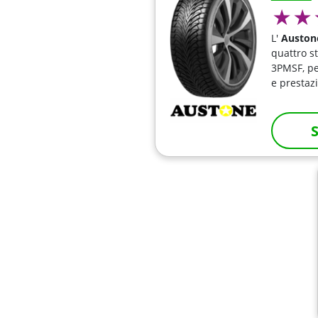
L'
Auston
quattro st
3PMSF, pe
e prestaz
S