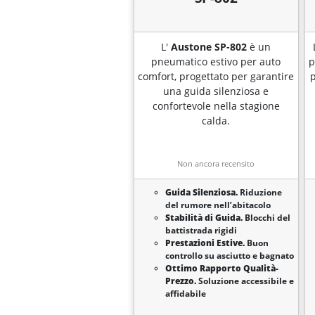
L'
Austone SP-802
è un
pneumatico estivo per auto
p
comfort, progettato per garantire
p
una guida silenziosa e
confortevole nella stagione
calda.
Non ancora recensito
Guida Silenziosa.
Riduzione
del rumore nell’abitacolo
Stabilità di Guida.
Blocchi del
battistrada rigidi
Prestazioni Estive.
Buon
controllo su asciutto e bagnato
Ottimo Rapporto Qualità-
Prezzo.
Soluzione accessibile e
affidabile