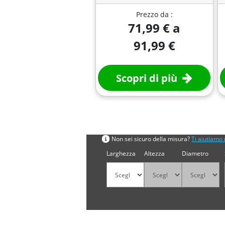
Prezzo da :
71,99 € a
91,99 €
Scopri di più
Cerca per misura
Non sei sicuro della misura?
Ti aiutiamo 
Larghezza
Altezza
Diametro