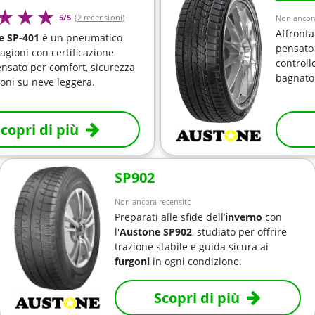
5/5
(2 recensioni)
Non ancora
Affronta 
e SP-401
è un pneumatico
pensato 
agioni con certificazione
controll
nsato per comfort, sicurezza
bagnato
ioni su neve leggera.
copri di più
SP902
Non ancora recensito
Preparati alle sfide dell’
inverno
con
l'
Austone SP902
, studiato per offrire
trazione stabile e guida sicura ai
furgoni
in ogni condizione.
Scopri di più