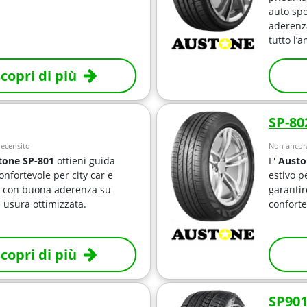
auto spo
aderenz
tutto l’a
copri di più
SP-80
ecensito
Non ancora
tone SP-801
ottieni guida
L'
Austo
onfortevole per city car e
estivo p
 con buona aderenza su
garantir
 usura ottimizzata.
conforte
copri di più
SP90