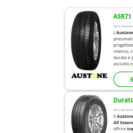
ASR71
Non ancora r
L'
Austone
pneumatic
progettat
intenso, c
durata e p
asciutto 
S
Durato
Non ancora r
Il
Austone
All Seaso
offrire
tr