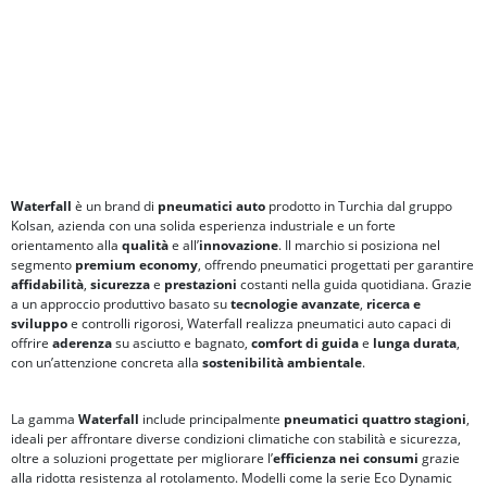
Waterfall
è un brand di
pneumatici auto
prodotto in Turchia dal gruppo
Kolsan, azienda con una solida esperienza industriale e un forte
orientamento alla
qualità
e all’
innovazione
. Il marchio si posiziona nel
segmento
premium economy
, offrendo pneumatici progettati per garantire
affidabilità
,
sicurezza
e
prestazioni
costanti nella guida quotidiana. Grazie
a un approccio produttivo basato su
tecnologie avanzate
,
ricerca e
sviluppo
e controlli rigorosi, Waterfall realizza pneumatici auto capaci di
offrire
aderenza
su asciutto e bagnato,
comfort di guida
e
lunga durata
,
con un’attenzione concreta alla
sostenibilità ambientale
.
La gamma
Waterfall
include principalmente
pneumatici quattro stagioni
,
ideali per affrontare diverse condizioni climatiche con stabilità e sicurezza,
oltre a soluzioni progettate per migliorare l’
efficienza nei consumi
grazie
alla ridotta resistenza al rotolamento. Modelli come la serie Eco Dynamic