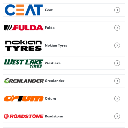
Ceat
Fulda
Nokian Tyres
Westlake
Grenlander
Orium
Roadstone