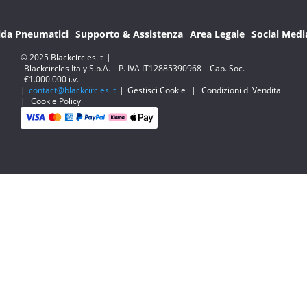
ida Pneumatici
Supporto & Assistenza
Area Legale
Social Medi
© 2025 Blackcircles.it
|
Blackcircles Italy S.p.A. – P. IVA IT12885390968 – Cap. Soc.
€1.000.000 i.v.
|
contact@blackcircles.it
|
Gestisci Cookie
|
Condizioni di Vendita
|
Cookie Policy