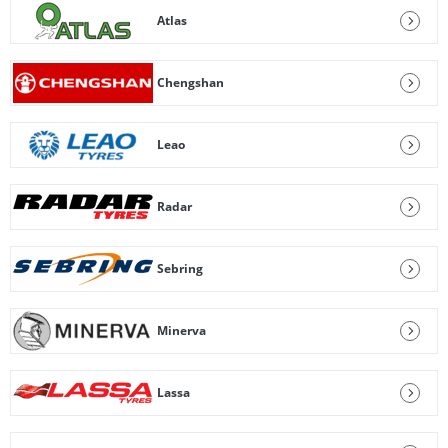
Atlas
Chengshan
Leao
Radar
Sebring
Minerva
Lassa