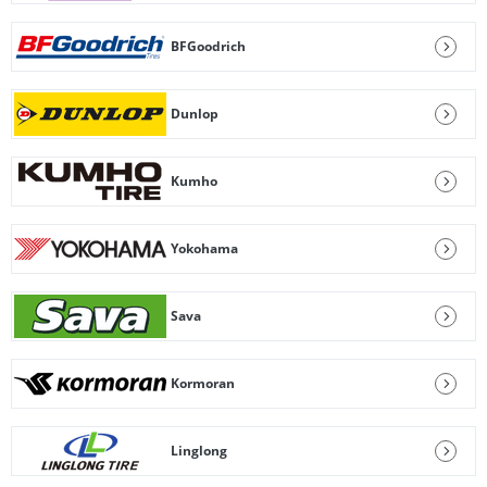
BFGoodrich
Dunlop
Kumho
Yokohama
Sava
Kormoran
Linglong