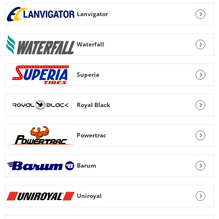
Lanvigator
Waterfall
Superia
Royal Black
Powertrac
Barum
Uniroyal