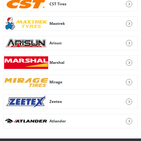
CST Tires
Maxtrek
Arisun
Marshal
Mirage
Zeetex
Atlander