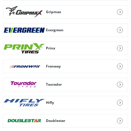
Gripmax
Evergreen
Prinx
Fronway
Tourador
Hifly
Doublestar