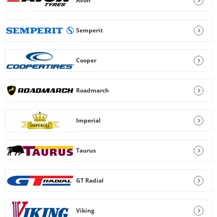
Avon
Semperit
Cooper
Roadmarch
Imperial
Taurus
GT Radial
Viking