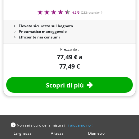
4,5/5
(222 recensioni)
Elevata sicurezza sul bagnato
Pneumatico maneggevole
Efficiente nei consumi
Prezzo da :
77,49 € a
77,49 €
Scopri di più
Cerca per misura
Non sei sicuro della misura?
Ti aiutiamo noi!
Larghezza
Altezza
Diametro