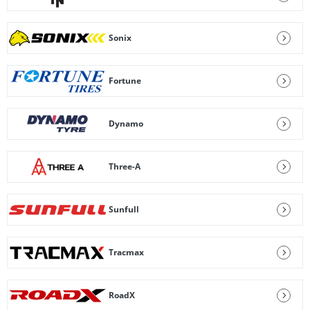
Sonix
Fortune
Dynamo
Three-A
Sunfull
Tracmax
RoadX