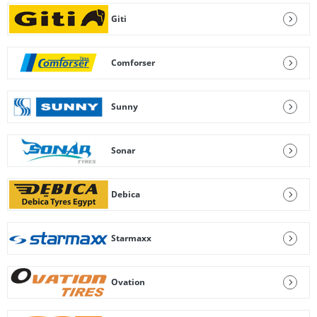
Giti
Comforser
Sunny
Sonar
Debica
Starmaxx
Ovation