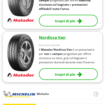
camper
progettato per offrire
stabilità
,
sicurezza sul bagnato
e
prestazioni
affidabili tutto l’anno
.
Scopri di più
Nordicca Van
Non ancora recensito
Il
Matador Nordicca Van
è un pneumatico
per
van
e
camper
progettato per offrire
sicurezza su neve, grip sul bagnato e
prestazioni durevoli durante tutto l’inverno.
Scopri di più
Michelin