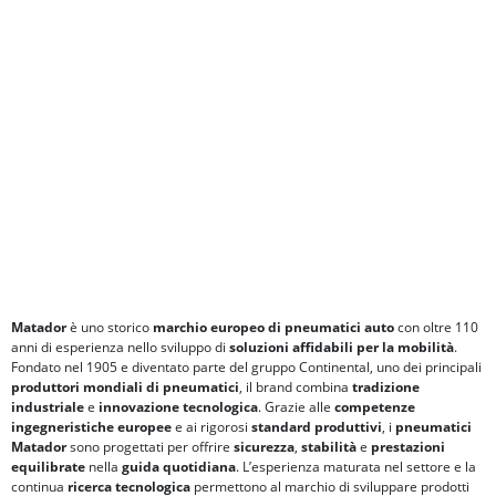
Matador
è uno storico
marchio europeo di pneumatici auto
con oltre 110
anni di esperienza nello sviluppo di
soluzioni affidabili per la mobilità
.
Fondato nel 1905 e diventato parte del gruppo Continental, uno dei principali
produttori mondiali di pneumatici
, il brand combina
tradizione
industriale
e
innovazione tecnologica
. Grazie alle
competenze
ingegneristiche europee
e ai rigorosi
standard produttivi
, i
pneumatici
Matador
sono progettati per offrire
sicurezza
,
stabilità
e
prestazioni
equilibrate
nella
guida quotidiana
. L’esperienza maturata nel settore e la
continua
ricerca tecnologica
permettono al marchio di sviluppare prodotti