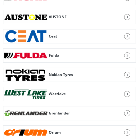
AUSTONE
Ceat
Fulda
Nokian Tyres
Westlake
Grenlander
Orium