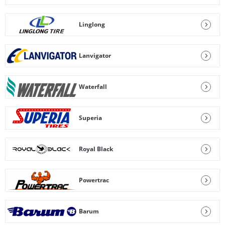
Linglong
Lanvigator
Waterfall
Superia
Royal Black
Powertrac
Barum