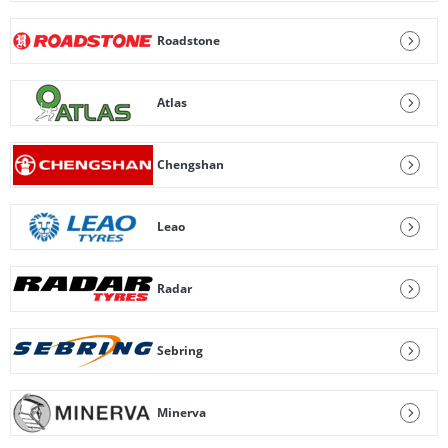
Roadstone
Atlas
Chengshan
Leao
Radar
Sebring
Minerva