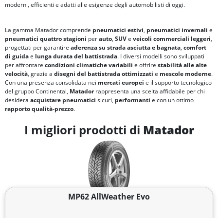
moderni, efficienti e adatti alle esigenze degli automobilisti di oggi.
La gamma Matador comprende
pneumatici estivi
,
pneumatici invernali
e
pneumatici quattro stagioni
per
auto
,
SUV
e
veicoli commerciali leggeri
,
progettati per garantire
aderenza su strada asciutta e bagnata
,
comfort
di guida
e
lunga durata del battistrada
. I diversi modelli sono sviluppati
per affrontare
condizioni climatiche variabili
e offrire
stabilità alle alte
velocità
, grazie a
disegni del battistrada ottimizzati
e
mescole moderne
.
Con una presenza consolidata nei
mercati europei
e il supporto tecnologico
del gruppo Continental,
Matador
rappresenta una scelta affidabile per chi
desidera
acquistare pneumatici
sicuri,
performanti
e con un ottimo
rapporto qualità-prezzo
.
I migliori prodotti di
Matador
MP62 AllWeather Evo