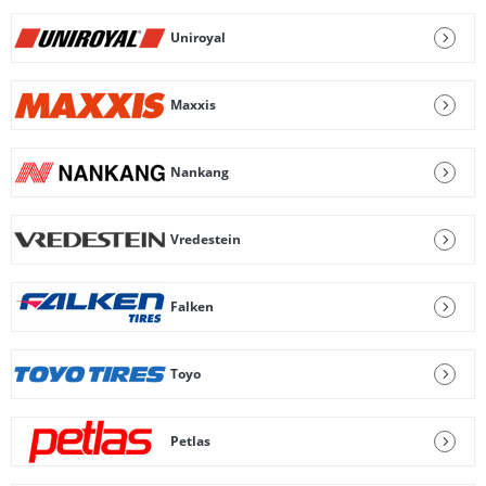
Uniroyal
Maxxis
Nankang
Vredestein
Falken
Toyo
Petlas