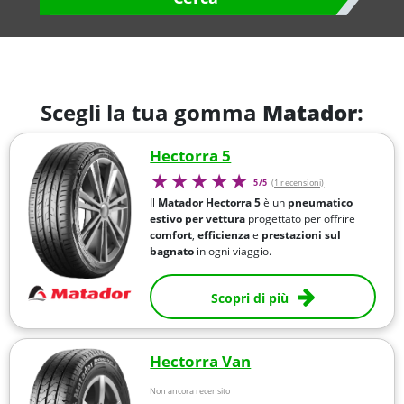
Scegli la tua gomma
Matador
:
Hectorra 5
5/5
(1 recensioni)
Il
Matador Hectorra 5
è un
pneumatico
estivo per vettura
progettato per offrire
comfort
,
efficienza
e
prestazioni sul
bagnato
in ogni viaggio.
Scopri di più
Hectorra Van
Non ancora recensito