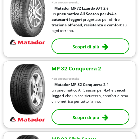
Non ancora recensito
Il
Matador MP72 Izzarda A/T 2
è
un
pneumatico All Season per 4x4 e
autocarri leggeri
progettato per offrire
trazione off-road
,
resistenza
e
comfort
su
ogni terreno.
Scopri di più
MP 82 Conquerra 2
Non ancora recensito
Il
Matador MP 82 Conquerra 2
è
un pneumatico All Season per
4x4
e
veicoli
leggeri
che unisce sicurezza, comfort e resa
chilometrica per tutto l’anno.
Scopri di più