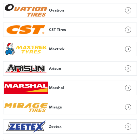
Ovation
CST Tires
Maxtrek
Arisun
Marshal
Mirage
Zeetex