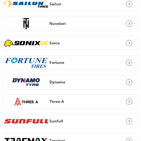
Sailun
Nuvolari
Sonix
Fortune
Dynamo
Three-A
Sunfull
Tracmax