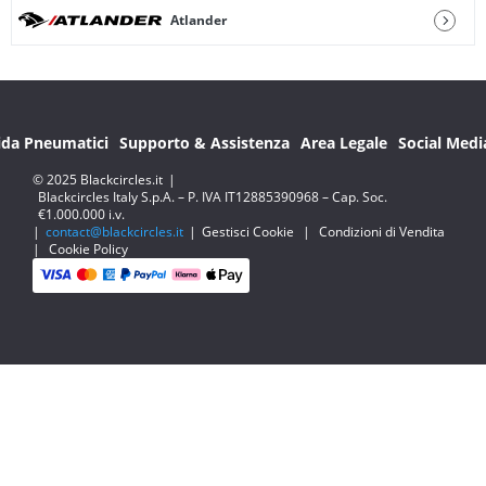
Atlander
ida Pneumatici
Supporto & Assistenza
Area Legale
Social Medi
© 2025 Blackcircles.it
|
Blackcircles Italy S.p.A. – P. IVA IT12885390968 – Cap. Soc.
€1.000.000 i.v.
|
contact@blackcircles.it
|
Gestisci Cookie
|
Condizioni di Vendita
|
Cookie Policy