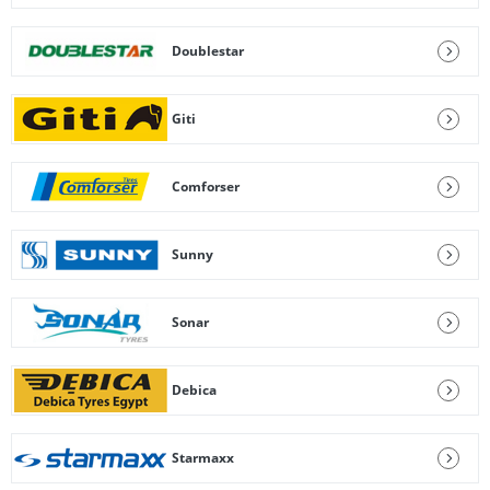
Doublestar
Giti
Comforser
Sunny
Sonar
Debica
Starmaxx