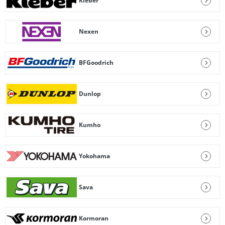
Kleber
Nexen
BFGoodrich
Dunlop
Kumho
Yokohama
Sava
Kormoran