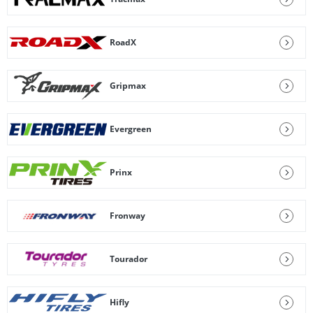
RoadX
Gripmax
Evergreen
Prinx
Fronway
Tourador
Hifly