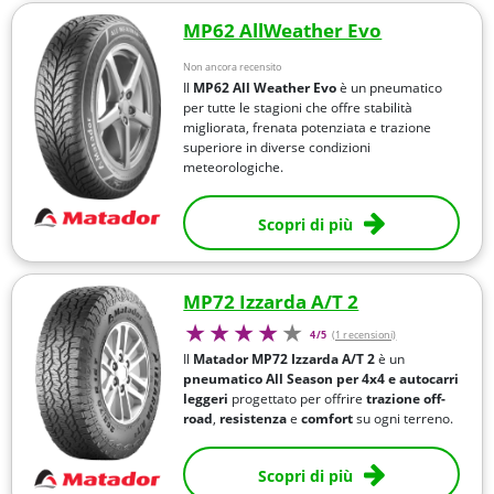
MP62 AllWeather Evo
Non ancora recensito
Il
MP62 All Weather Evo
è un pneumatico
per tutte le stagioni che offre stabilità
migliorata, frenata potenziata e trazione
superiore in diverse condizioni
meteorologiche.
Scopri di più
MP72 Izzarda A/T 2
4/5
(1 recensioni)
Il
Matador MP72 Izzarda A/T 2
è un
pneumatico All Season per 4x4 e autocarri
leggeri
progettato per offrire
trazione off-
road
,
resistenza
e
comfort
su ogni terreno.
Scopri di più