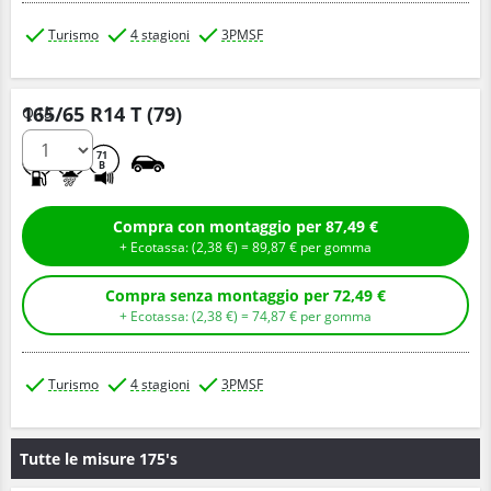
Turismo
4 stagioni
3PMSF
165/65 R14 T (79)
Q.tà
E
C
71
B
Compra con montaggio per 87,49 €
+ Ecotassa: (
2,
38
€
) =
89,
87
€
per gomma
Compra senza montaggio per 72,49 €
+ Ecotassa: (
2,
38
€
) =
74,
87
€
per gomma
Turismo
4 stagioni
3PMSF
Tutte le misure 175's