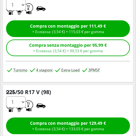
D
C
72
B
Compra con montaggio per 111,49 €
+ Ecotassa: (
3,
54
€
) =
115,
03
€
per gomma
Compra senza montaggio per 95,99 €
+ Ecotassa: (
3,
54
€
) =
99,
53
€
per gomma
Turismo
4 stagioni
Extra-Load
3PMSF
225/50 R17 V (98)
Q.tà
C
C
72
B
Compra con montaggio per 129,49 €
+ Ecotassa: (
3,
54
€
) =
133,
03
€
per gomma