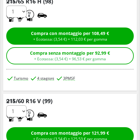
215/65 R16 H (98)
Q.tà
D
C
72
B
Compra con montaggio per 108,49 €
+ Ecotassa: (
3,
54
€
) =
112,
03
€
per gomma
Compra senza montaggio per 92,99 €
+ Ecotassa: (
3,
54
€
) =
96,
53
€
per gomma
Turismo
4 stagioni
3PMSF
215/60 R16 V (99)
Q.tà
D
C
72
B
Compra con montaggio per 121,99 €
+ Ecotassa: (
3,
54
€
) =
125,
53
€
per gomma