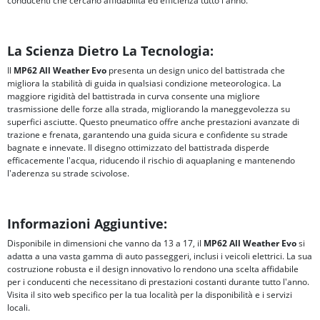
conducenti che cercano affidabilità ed efficienza tutto l'anno.
La Scienza Dietro La Tecnologia:
Il
MP62 All Weather Evo
presenta un design unico del battistrada che
migliora la stabilità di guida in qualsiasi condizione meteorologica. La
maggiore rigidità del battistrada in curva consente una migliore
trasmissione delle forze alla strada, migliorando la maneggevolezza su
superfici asciutte. Questo pneumatico offre anche prestazioni avanzate di
trazione e frenata, garantendo una guida sicura e confidente su strade
bagnate e innevate. Il disegno ottimizzato del battistrada disperde
efficacemente l'acqua, riducendo il rischio di aquaplaning e mantenendo
l'aderenza su strade scivolose.
Informazioni Aggiuntive:
Disponibile in dimensioni che vanno da 13 a 17, il
MP62 All Weather Evo
si
adatta a una vasta gamma di auto passeggeri, inclusi i veicoli elettrici. La sua
costruzione robusta e il design innovativo lo rendono una scelta affidabile
per i conducenti che necessitano di prestazioni costanti durante tutto l'anno.
Visita il sito web specifico per la tua località per la disponibilità e i servizi
locali.