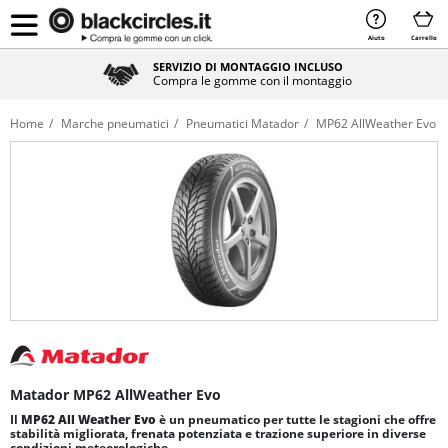
Aiuto
Carrello
SERVIZIO DI MONTAGGIO INCLUSO
Compra le gomme con il montaggio
Home
Marche pneumatici
Pneumatici Matador
MP62 AllWeather Evo
Matador MP62 AllWeather Evo
Il
MP62 All Weather Evo
è un pneumatico per tutte le stagioni che offre
stabilità migliorata, frenata potenziata e trazione superiore in diverse
condizioni meteorologiche.