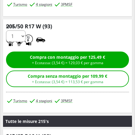
Turismo
4 stagioni
3PMSF
205/50 R17 W (93)
Q.tà
D
C
72
B
Compra con montaggio per 125,49 €
+ Ecotassa: (
3,
54
€
) =
129,
03
€
per gomma
Compra senza montaggio per 109,99 €
+ Ecotassa: (
3,
54
€
) =
113,
53
€
per gomma
Turismo
4 stagioni
3PMSF
Tutte le misure 215's