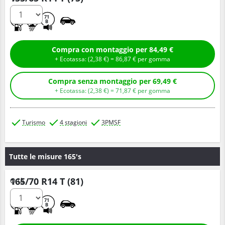
E
C
71
B
Compra con montaggio per 84,49 €
+ Ecotassa: (
2,
38
€
) =
86,
87
€
per gomma
Compra senza montaggio per 69,49 €
+ Ecotassa: (
2,
38
€
) =
71,
87
€
per gomma
Turismo
4 stagioni
3PMSF
Tutte le misure 165's
165/70 R14 T (81)
Q.tà
E
C
71
B