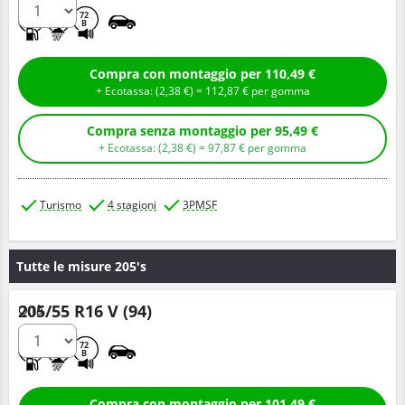
D
C
72
B
Compra con montaggio per 110,49 €
+ Ecotassa: (
2,
38
€
) =
112,
87
€
per gomma
Compra senza montaggio per 95,49 €
+ Ecotassa: (
2,
38
€
) =
97,
87
€
per gomma
Turismo
4 stagioni
3PMSF
Tutte le misure 205's
205/55 R16 V (94)
Q.tà
C
C
72
B
Compra con montaggio per 101,49 €