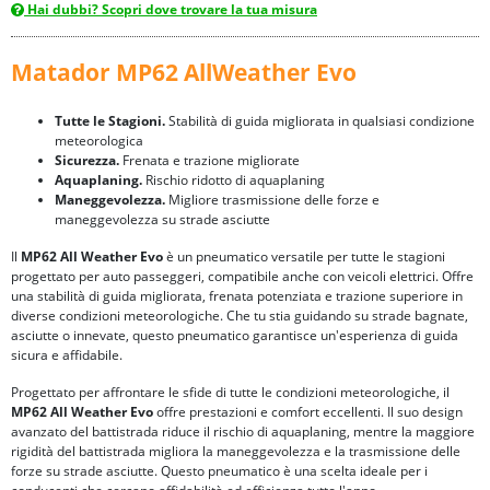
Hai dubbi? Scopri dove trovare la tua misura
Matador MP62 AllWeather Evo
Tutte le Stagioni.
Stabilità di guida migliorata in qualsiasi condizione
meteorologica
Sicurezza.
Frenata e trazione migliorate
Aquaplaning.
Rischio ridotto di aquaplaning
Maneggevolezza.
Migliore trasmissione delle forze e
maneggevolezza su strade asciutte
Il
MP62 All Weather Evo
è un pneumatico versatile per tutte le stagioni
progettato per auto passeggeri, compatibile anche con veicoli elettrici. Offre
una stabilità di guida migliorata, frenata potenziata e trazione superiore in
diverse condizioni meteorologiche. Che tu stia guidando su strade bagnate,
asciutte o innevate, questo pneumatico garantisce un'esperienza di guida
sicura e affidabile.
Progettato per affrontare le sfide di tutte le condizioni meteorologiche, il
MP62 All Weather Evo
offre prestazioni e comfort eccellenti. Il suo design
avanzato del battistrada riduce il rischio di aquaplaning, mentre la maggiore
rigidità del battistrada migliora la maneggevolezza e la trasmissione delle
forze su strade asciutte. Questo pneumatico è una scelta ideale per i