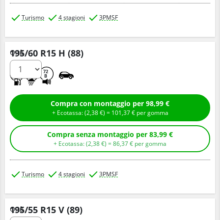
Turismo
4 stagioni
3PMSF
195/60 R15 H (88)
Q.tà
D
C
72
B
Compra con montaggio per 98,99 €
+ Ecotassa: (
2,
38
€
) =
101,
37
€
per gomma
Compra senza montaggio per 83,99 €
+ Ecotassa: (
2,
38
€
) =
86,
37
€
per gomma
Turismo
4 stagioni
3PMSF
195/55 R15 V (89)
Q.tà