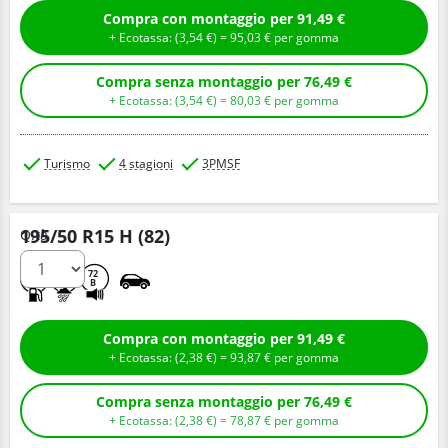
Compra con montaggio per 91,49 €
+ Ecotassa: (
3,
54
€
) =
95,
03
€
per gomma
Compra senza montaggio per 76,49 €
+ Ecotassa: (
3,
54
€
) =
80,
03
€
per gomma
Turismo
4 stagioni
3PMSF
195/50 R15 H (82)
Q.tà
D
C
72
B
Compra con montaggio per 91,49 €
+ Ecotassa: (
2,
38
€
) =
93,
87
€
per gomma
Compra senza montaggio per 76,49 €
+ Ecotassa: (
2,
38
€
) =
78,
87
€
per gomma