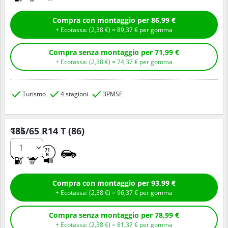
Compra con montaggio per 86,99 €
+ Ecotassa: (
2,
38
€
) =
89,
37
€
per gomma
Compra senza montaggio per 71,99 €
+ Ecotassa: (
2,
38
€
) =
74,
37
€
per gomma
Turismo
4 stagioni
3PMSF
185/65 R14 T (86)
Q.tà
D
C
71
B
Compra con montaggio per 93,99 €
+ Ecotassa: (
2,
38
€
) =
96,
37
€
per gomma
Compra senza montaggio per 78,99 €
+ Ecotassa: (
2,
38
€
) =
81,
37
€
per gomma