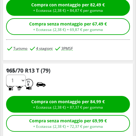
Compra con montaggio per 82,49 €
+ Ecotassa: (
2,
38
€
) =
84,
87
€
per gomma
Compra senza montaggio per 67,49 €
+ Ecotassa: (
2,
38
€
) =
69,
87
€
per gomma
Turismo
4 stagioni
3PMSF
165/70 R13 T (79)
Q.tà
E
C
71
B
Compra con montaggio per 84,99 €
+ Ecotassa: (
2,
38
€
) =
87,
37
€
per gomma
Compra senza montaggio per 69,99 €
+ Ecotassa: (
2,
38
€
) =
72,
37
€
per gomma