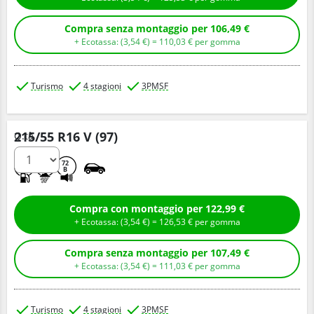
Compra senza montaggio per 106,49 €
+ Ecotassa: (
3,
54
€
) =
110,
03
€
per gomma
Turismo
4 stagioni
3PMSF
215/55 R16 V (97)
Q.tà
D
C
72
B
Compra con montaggio per 122,99 €
+ Ecotassa: (
3,
54
€
) =
126,
53
€
per gomma
Compra senza montaggio per 107,49 €
+ Ecotassa: (
3,
54
€
) =
111,
03
€
per gomma
Turismo
4 stagioni
3PMSF