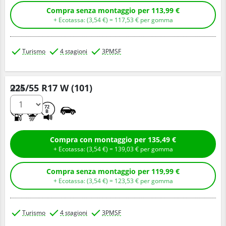
Compra senza montaggio per 113,99 €
+ Ecotassa: (
3,
54
€
) =
117,
53
€
per gomma
Turismo
4 stagioni
3PMSF
225/55 R17 W (101)
Q.tà
D
C
72
B
Compra con montaggio per 135,49 €
+ Ecotassa: (
3,
54
€
) =
139,
03
€
per gomma
Compra senza montaggio per 119,99 €
+ Ecotassa: (
3,
54
€
) =
123,
53
€
per gomma
Turismo
4 stagioni
3PMSF