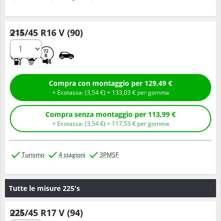
215/45 R16 V (90)
Q.tà
D
C
72
B
Compra con montaggio per 129,49 €
+ Ecotassa: (
3,
54
€
) =
133,
03
€
per gomma
Compra senza montaggio per 113,99 €
+ Ecotassa: (
3,
54
€
) =
117,
53
€
per gomma
Turismo
4 stagioni
3PMSF
Tutte le misure 225's
225/45 R17 V (94)
Q.tà