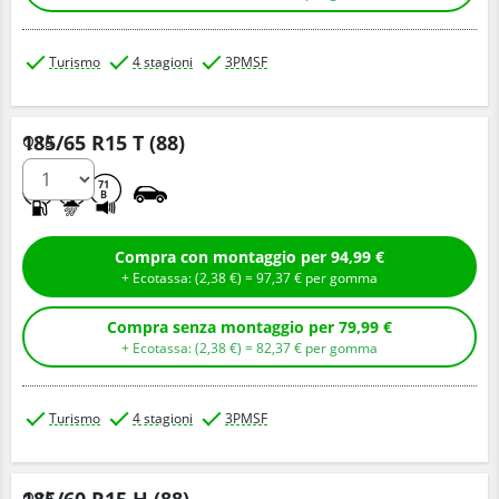
Turismo
4 stagioni
3PMSF
185/65 R15 T (88)
Q.tà
D
C
71
B
Compra con montaggio per 94,99 €
+ Ecotassa: (
2,
38
€
) =
97,
37
€
per gomma
Compra senza montaggio per 79,99 €
+ Ecotassa: (
2,
38
€
) =
82,
37
€
per gomma
Turismo
4 stagioni
3PMSF
185/60 R15 H (88)
Q.tà