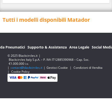
Tutti i modelli disponibili Matador
ida Pneumatici
Supporto & Assistenza
Area Legale
Social Medi
© 2025 Blackcircles.it
|
Blackcircles Italy S.p.A. – P. IVA IT12885390968 – Cap. Soc.
€1.000.000 i.v.
|
contact@blackcircles.it
|
Gestisci Cookie
|
Condizioni di Vendita
|
Cookie Policy