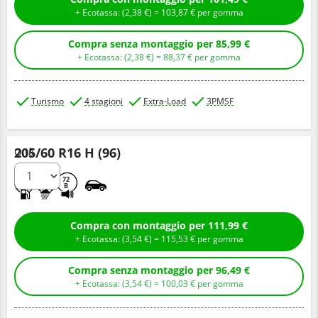
+ Ecotassa: (
2,
38
€
) =
103,
87
€
per gomma
Compra senza montaggio per 85,99 €
+ Ecotassa: (
2,
38
€
) =
88,
37
€
per gomma
Turismo
4 stagioni
Extra-Load
3PMSF
205/60 R16 H (96)
Q.tà
D
C
72
B
Compra con montaggio per 111,99 €
+ Ecotassa: (
3,
54
€
) =
115,
53
€
per gomma
Compra senza montaggio per 96,49 €
+ Ecotassa: (
3,
54
€
) =
100,
03
€
per gomma