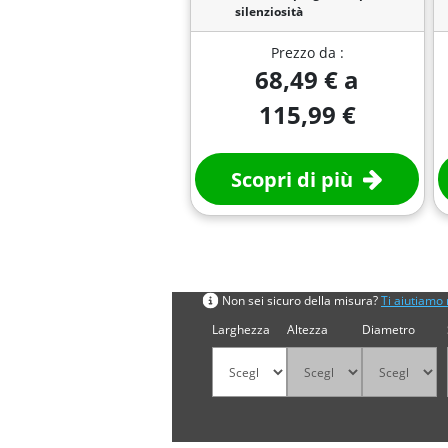
silenziosità
Prezzo da :
68,49 € a
115,99 €
Scopri di più
Cerca per misura
Non sei sicuro della misura?
Ti aiutiamo 
Larghezza
Altezza
Diametro