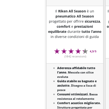
Il
Riken All Season
è un
I
pneumatico All Season
progettato per offrire
sicurezza
,
comfort
e
prestazioni
o
equilibrate
durante
tutto l’anno
in diverse condizioni di guida
4,3/5
(1842 recensioni)
Aderenza affidabile tutto
l’anno
. Mescola con silice
evoluta
Guida stabile su bagnato e
asciutto
. Disegno a lisca di
pesce
Consumi ottimizzati
. Bassa
resistenza al rotolamento
Comfort acustico migliorato
.
Struttura progettata per