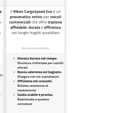
e
Il
Riken CargoSpeed Evo
è un
pneumatico estivo
per
veicoli
o
commerciali
che offre
trazione
affidabile
,
durata
e
efficienza
e
nei lunghi tragitti quotidiani
Non ancora recensito
Elevata durata nel tempo
.
Struttura rinforzata per carichi
elevati
Buona aderenza sul bagnato
.
do
Disegno con tre scanalature
Efficienza nei consumi
.
Ridotta resistenza al
rotolamento
o
.
Guida stabile e precisa
.
Battistrada a quattro
nervature