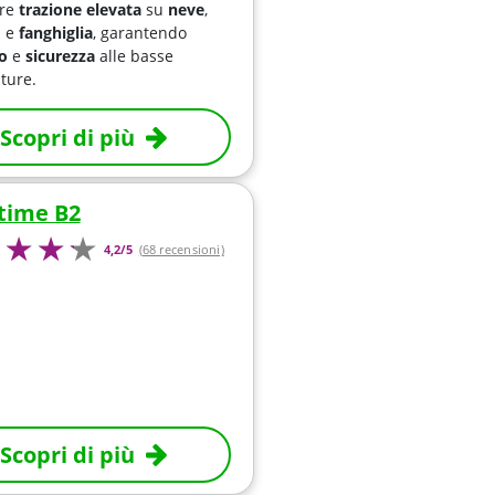
ire
trazione elevata
su
neve
,
o
e
fanghiglia
, garantendo
o
e
sicurezza
alle basse
ture.
Scopri di più
time B2
4,2/5
(68 recensioni)
Scopri di più