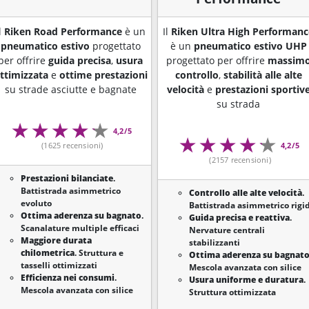
l
Riken Road Performance
è un
Il
Riken Ultra High Performanc
pneumatico estivo
progettato
è un
pneumatico estivo UHP
per offrire
guida precisa
,
usura
progettato per offrire
massim
ttimizzata
e
ottime prestazioni
controllo
,
stabilità alle alte
su strade asciutte e bagnate
velocità
e
prestazioni sportiv
su strada
4,2/5
(1625 recensioni)
4,2/5
(2157 recensioni)
Prestazioni bilanciate
.
Battistrada asimmetrico
Controllo alle alte velocità
.
evoluto
Battistrada asimmetrico rigi
Ottima aderenza su bagnato
.
Guida precisa e reattiva
.
Scanalature multiple efficaci
Nervature centrali
Maggiore durata
stabilizzanti
chilometrica
. Struttura e
Ottima aderenza su bagnat
tasselli ottimizzati
Mescola avanzata con silice
Efficienza nei consumi
.
Usura uniforme e duratura
.
Mescola avanzata con silice
Struttura ottimizzata