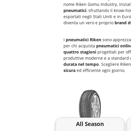
nome Riken Gomu Industry, inizialm
pneumatici
, sfruttando il know-ho
esportati negli Stati Uniti e in E
diventa un vero e proprio
brand d
I
pneumatici Riken
sono apprezzati
per chi acquista
pneumatici onlin
quattro stagioni
progettati per of
produttive moderne e a standard di
durata nel tempo
. Scegliere Rike
sicura
ed efficiente ogni giorno.
All Season