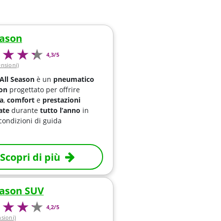
eason
4,3/5
ensioni)
All Season
è un
pneumatico
son
progettato per offrire
a
,
comfort
e
prestazioni
ate
durante
tutto l’anno
in
condizioni di guida
Scopri di più
eason SUV
4,2/5
nsioni)