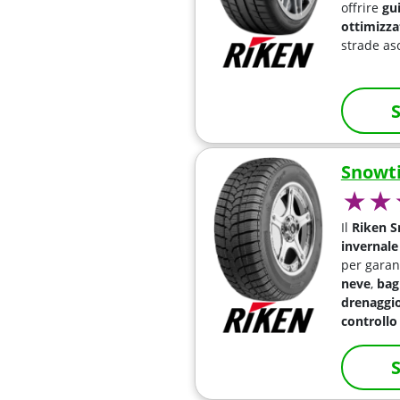
offrire
gu
ottimizza
strade as
S
Snowt
Il
Riken 
invernale
per garan
neve
,
bag
drenaggio
controllo
S