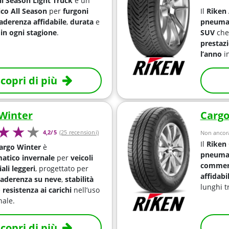
ll Season Light Truck
è un
co All Season
per
furgoni
Il
Riken 
aderenza affidabile
,
durata
e
pneumat
 in ogni stagione
.
SUV
che
prestazi
l’anno
in
copri di più
Winter
Cargo
4,2/5
(25 recensioni)
Non ancora
Il
Riken
argo Winter
è
pneumat
atico invernale
per
veicoli
commerc
li leggeri
, progettato per
affidabi
aderenza su neve
,
stabilità
lunghi t
e
resistenza ai carichi
nell’uso
nale.
copri di più