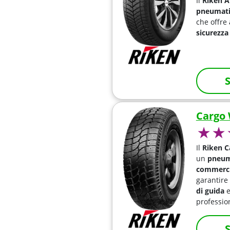
Il
Riken A
pneumati
che offre
sicurezza
S
Cargo 
Il
Riken C
un
pneum
commercia
garantire
di guida
professio
S