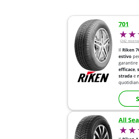
701
(242 recens
Il
Riken 7
estivo
pe
garantire
efficace
,
strada
e
quotidian
S
All Se