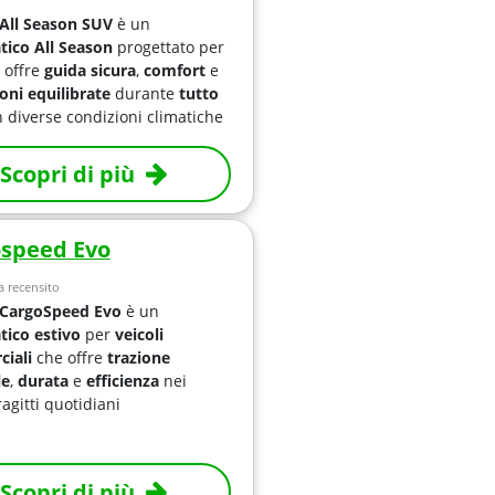
All Season SUV
è un
ico All Season
progettato per
 offre
guida sicura
,
comfort
e
oni equilibrate
durante
tutto
 diverse condizioni climatiche
Scopri di più
speed Evo
 recensito
 CargoSpeed Evo
è un
ico estivo
per
veicoli
iali
che offre
trazione
le
,
durata
e
efficienza
nei
ragitti quotidiani
Scopri di più