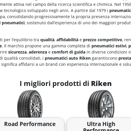
ente attiva nel campo della ricerca scientifica e chimica. Nel 1956
w tecnologico sviluppato negli anni. A partire dal 1979 i
pneumatic
uropa, consolidando progressivamente la propria presenza internazi
i pneumatici
, sostenuto dall’esperienza di uno dei maggiori produtt
 per l’equilibrio tra
qualità
,
affidabilità
e
prezzo competitivo
, re
e
. Il marchio propone una gamma completa di
pneumatici estivi
,
p
frire
sicurezza
,
aderenza
e
comfort di guida
in diverse condizioni s
 qualità consolidati, i
pneumatici auto Riken
garantiscono
presta
n significa affidarsi a un brand con esperienza internazionale e so
I migliori prodotti di
Riken
Road Performance
Ultra High
Performance