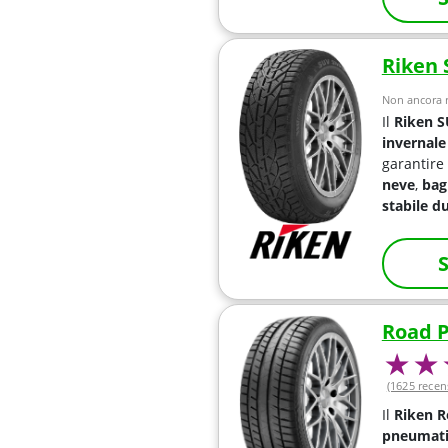
Riken
Non ancora r
Il
Riken 
invernale
garantire
neve
,
bag
stabile
du
S
Road 
(1625 recen
Il
Riken 
pneumati