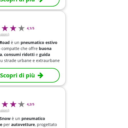
4,1/5
nsioni)
 Road
è un
pneumatico estivo
o compatte che offre
buona
a
,
consumi ridotti
e
guida
u strade urbane e extraurbane
Scopri di più
4,2/5
nsioni)
 Snow
è un
pneumatico
le
per
autovetture
, progettato