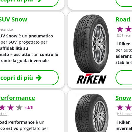
 SUV Snow
Road
ecensito
SUV Snow
è un
pneumatico
(201 rece
per
SUV
, progettato per
Il
Riken
affidabilità su
per aut
nato
e
asciutto
con
controllo
aderenz
rante la guida invernale
.
stabile
s
copri di più
Performance
Snow
4,2/5
sioni)
(464 rece
Road Performance
è un
Il
Riken
co estivo
progettato per
inverna