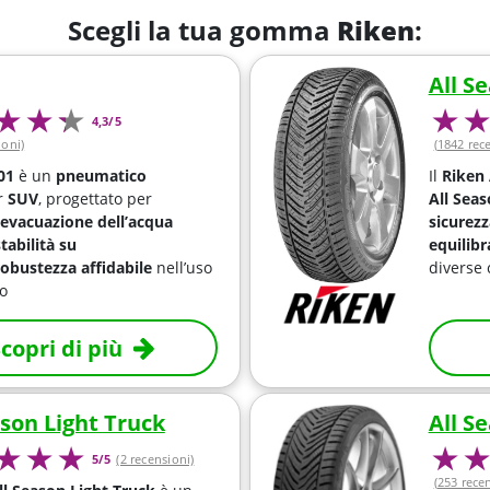
Scegli la tua gomma
Riken
:
All S
4,3/5
ioni)
(1842 rec
01
è un
pneumatico
Il
Riken 
r
SUV
, progettato per
All Sea
evacuazione dell’acqua
sicurezz
stabilità su
equilibr
robustezza affidabile
nell’uso
diverse 
o
copri di più
ason Light Truck
All S
5/5
(2 recensioni)
(253 rece