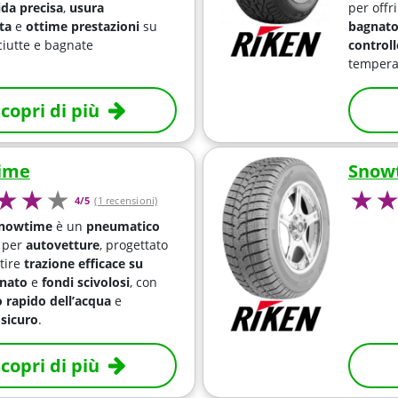
ida precisa
,
usura
per offr
ta
e
ottime prestazioni
su
bagnat
ciutte e bagnate
controll
tempera
copri di più
ime
Snow
4/5
(1 recensioni)
Snowtime
è un
pneumatico
per
autovetture
, progettato
tire
trazione efficace su
nato
e
fondi scivolosi
, con
 rapido dell’acqua
e
 sicuro
.
copri di più