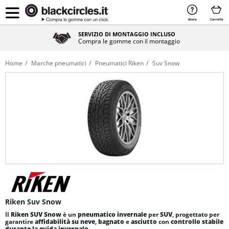
Aiuto
Carrello
SERVIZIO DI MONTAGGIO INCLUSO
Compra le gomme con il montaggio
Home
Marche pneumatici
Pneumatici Riken
Suv Snow
Riken Suv Snow
Il
Riken SUV Snow
è un
pneumatico invernale
per
SUV
, progettato per
garantire
affidabilità su neve
,
bagnato
e
asciutto
con
controllo stabile
durante la guida invernale
.