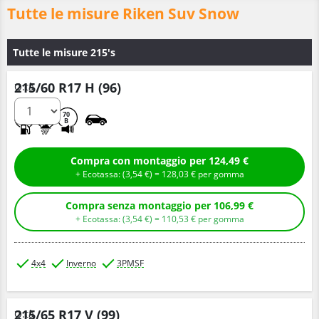
Tutte le misure Riken Suv Snow
Tutte le misure 215's
215/60 R17 H (96)
Q.tà
D
C
70
B
Compra con montaggio per 124,49 €
+ Ecotassa: (
3,
54
€
) =
128,
03
€
per gomma
Compra senza montaggio per 106,99 €
+ Ecotassa: (
3,
54
€
) =
110,
53
€
per gomma
4x4
Inverno
3PMSF
215/65 R17 V (99)
Q.tà