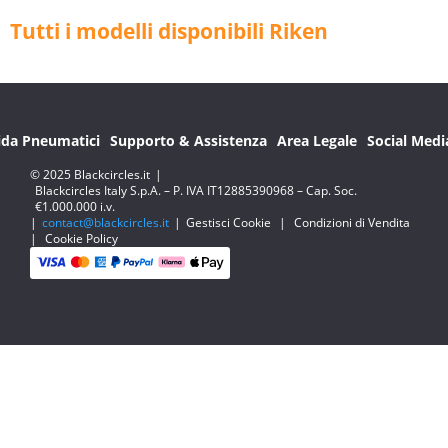
Tutti i modelli disponibili Riken
ida Pneumatici
Supporto & Assistenza
Area Legale
Social Medi
© 2025 Blackcircles.it
|
Blackcircles Italy S.p.A. – P. IVA IT12885390968 – Cap. Soc.
€1.000.000 i.v.
|
contact@blackcircles.it
|
Gestisci Cookie
|
Condizioni di Vendita
|
Cookie Policy