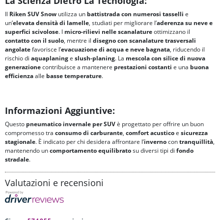
La Scienza Dietro La Tecnologia:
Il
Riken SUV Snow
utilizza un
battistrada con numerosi tasselli
e
un’
elevata densità di lamelle
, studiati per migliorare l’
aderenza su neve e
superfici scivolose
. I
micro-rilievi nelle scanalature
ottimizzano il
contatto con il suolo
, mentre il
disegno con scanalature trasversali
angolate
favorisce l’
evacuazione di acqua e neve bagnata
, riducendo il
rischio di
aquaplaning
e
slush-planing
. La
mescola con silice di nuova
generazione
contribuisce a mantenere
prestazioni costanti
e una
buona
efficienza
alle
basse temperature
.
Informazioni Aggiuntive:
Questo
pneumatico invernale per SUV
è progettato per offrire un buon
compromesso tra
consumo di carburante
,
comfort acustico
e
sicurezza
stagionale
. È indicato per chi desidera affrontare l’
inverno
con
tranquillità
,
mantenendo un
comportamento equilibrato
su diversi tipi di
fondo
stradale
.
Valutazioni e recensioni