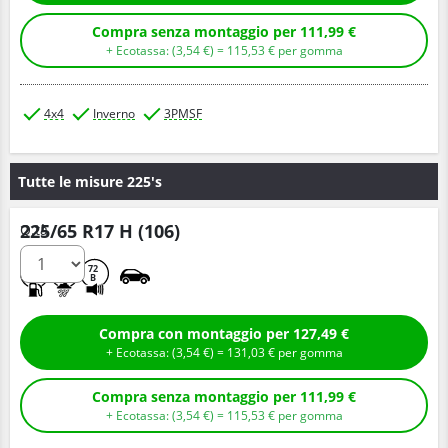
Compra senza montaggio per 111,99 €
+ Ecotassa: (
3,
54
€
) =
115,
53
€
per gomma
4x4
Inverno
3PMSF
Tutte le misure 225's
225/65 R17 H (106)
Q.tà
C
C
72
B
Compra con montaggio per 127,49 €
+ Ecotassa: (
3,
54
€
) =
131,
03
€
per gomma
Compra senza montaggio per 111,99 €
+ Ecotassa: (
3,
54
€
) =
115,
53
€
per gomma