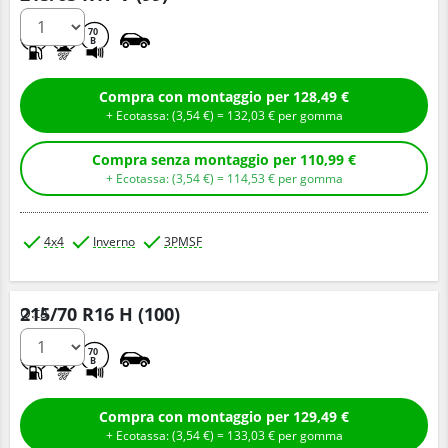
E
C
70
B
Compra con montaggio per 128,49 €
+ Ecotassa: (
3,
54
€
) =
132,
03
€
per gomma
Compra senza montaggio per 110,99 €
+ Ecotassa: (
3,
54
€
) =
114,
53
€
per gomma
4x4
Inverno
3PMSF
215/70 R16 H (100)
Q.tà
D
C
70
B
Compra con montaggio per 129,49 €
+ Ecotassa: (
3,
54
€
) =
133,
03
€
per gomma