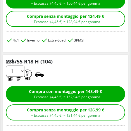
+ Ecotassa: (
4,
45
€
) =
150,
44
€
per gomma
Compra senza montaggio per 124,49 €
+ Ecotassa: (
4,
45
€
) =
128,
94
€
per gomma
4x4
Inverno
Extra-Load
3PMSF
235/55 R18 H (104)
Q.tà
C
C
72
B
Compra con montaggio per 148,49 €
+ Ecotassa: (
4,
45
€
) =
152,
94
€
per gomma
Compra senza montaggio per 126,99 €
+ Ecotassa: (
4,
45
€
) =
131,
44
€
per gomma