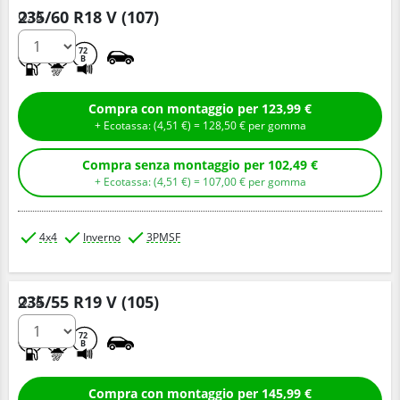
235/60 R18 V (107)
Q.tà
C
C
72
B
Compra con montaggio per 123,99 €
+ Ecotassa: (
4,
51
€
) =
128,
50
€
per gomma
Compra senza montaggio per 102,49 €
+ Ecotassa: (
4,
51
€
) =
107,
00
€
per gomma
4x4
Inverno
3PMSF
235/55 R19 V (105)
Q.tà
C
C
72
B
Compra con montaggio per 145,99 €