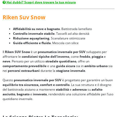
Hai dubbi? Scopri dove trovare la tua misura
Riken Suv Snow
Affidabilità su neve e bagnato
. Battistrada lamellato
Controllo invernale stabile
. Tasselli ad alta densità
Riduzione aquaplaning
. Scanalature ottimizzate
Guida efficiente e fluida
. Mescola con silice
Il
Riken SUV Snow
è un
pneumatico invernale per SUV
sviluppato per
affrontare le
condizioni tipiche dell’inverno
, come
freddo
,
pioggia
e
neve
. Pensato per un utilizzo
stradale quotidiano
, offre un
comportamento prevedibile
e una
guida sicura
sia in
ambito urbano
sia
nei
percorsi extraurbani
durante la
stagione invernale
.
Questo
pneumatico invernale per SUV
è progettato per garantire un buon
equilibrio tra sicurezza, comfort e controllo
. La sua struttura e il disegno
del battistrada aiutano a mantenere
stabilità
e
aderenza
su
asfalto
asciutto
,
bagnato
e
innevato
, rendendolo una soluzione affidabile per l’uso
quotidiano invernale.