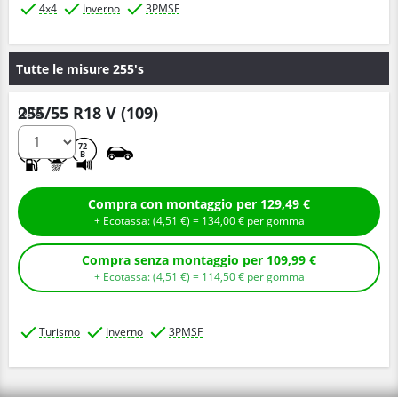
4x4
Inverno
3PMSF
Tutte le misure 255's
255/55 R18 V (109)
Q.tà
C
C
72
B
Compra con montaggio per 129,49 €
+ Ecotassa: (
4,
51
€
) =
134,
00
€
per gomma
Compra senza montaggio per 109,99 €
+ Ecotassa: (
4,
51
€
) =
114,
50
€
per gomma
Turismo
Inverno
3PMSF