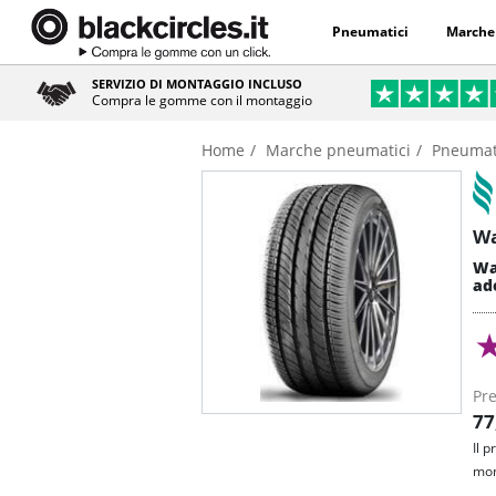
Pneumatici
Marche
SERVIZIO DI MONTAGGIO INCLUSO
Compra le gomme con il montaggio
Home
Marche pneumatici
Pneumati
Wa
Wa
ad
Pre
77
Il 
mon