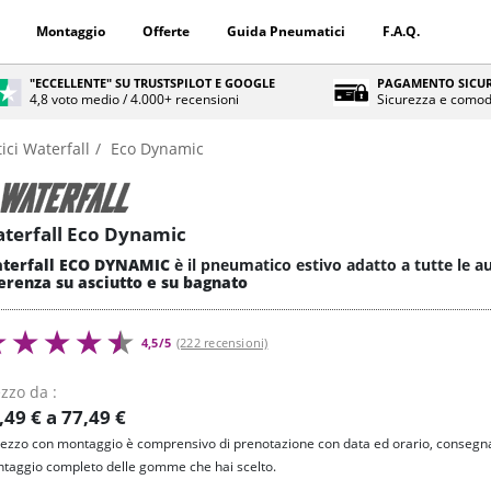
Montaggio
Offerte
Guida Pneumatici
F.A.Q.
"ECCELLENTE" SU TRUSTSPILOT E GOOGLE
PAGAMENTO SICUR
4,8 voto medio / 4.000+ recensioni
Sicurezza e comod
ci Waterfall
Eco Dynamic
terfall Eco Dynamic
terfall ECO DYNAMIC
è il pneumatico estivo adatto a tutte le 
erenza su asciutto e su bagnato
4,5/5
(222 recensioni)
zzo da :
,49 € a 77,49 €
prezzo con montaggio è comprensivo di prenotazione con data ed orario, consegna
taggio completo delle gomme che hai scelto.