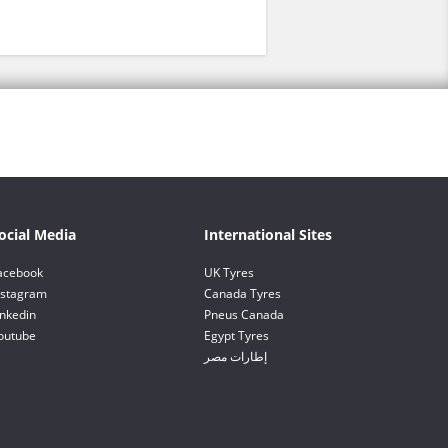
ocial Media
International Sites
acebook
UK Tyres
nstagram
Canada Tyres
inkedin
Pneus Canada
outube
Egypt Tyres
إطارات مصر