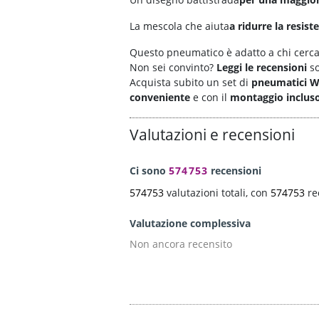
La mescola che aiuta
a ridurre la resis
Questo pneumatico è adatto a chi cerc
Non sei convinto?
Leggi le recensioni
so
Acquista subito un set di
pneumatici W
conveniente
e con il
montaggio inclus
Valutazioni e recensioni
Ci sono
574753
recensioni
574753
valutazioni totali, con
574753
re
Valutazione complessiva
Non ancora recensito