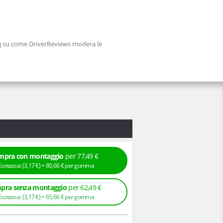
ù
su come DriverReviews modera le
mpra con montaggio
per 77,49 €
+ Ecotassa: (
3,
17
€
) =
80,
66
€
per gomma
pra senza montaggio
per 62,49 €
+ Ecotassa: (
3,
17
€
) =
65,
66
€
per gomma