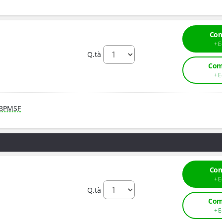
Com
Q.tà
Com
3PMSF
Com
Q.tà
Com