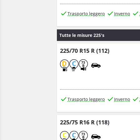
Trasporto leggero
Inverno
Tutte le misure 225's
225/70 R15 R (112)
D
C
73
B
Trasporto leggero
Inverno
225/75 R16 R (118)
C
C
73
B