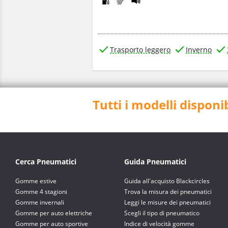
Trasporto leggero
Inverno
Tutti i modelli disponi
Cerca Pneumatici
Guida Pneumatici
Gomme estive
Guida all'acquisto Blackcircles
Gomme 4 stagioni
Trova la misura dei pneumatici
Gomme invernali
Leggi le misure dei pneumatici
Gomme per auto elettriche
Scegli il tipo di pneumatico
Gomme per auto sportive
Indice di velocità gomme