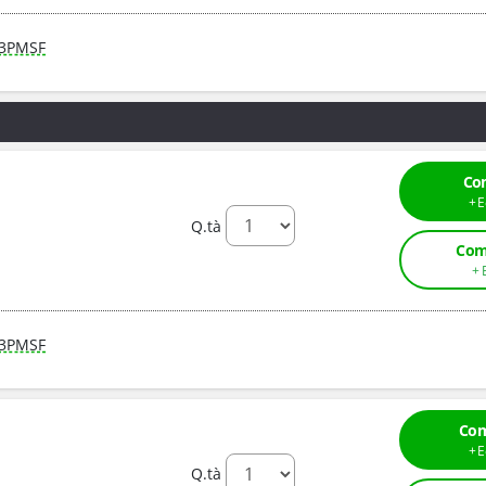
3PMSF
Co
Q.tà
Com
3PMSF
Com
Q.tà