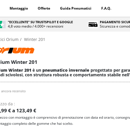
Montaggio
Offerte
Guida Pneumatici
F.A.Q.
"ECCELLENTE" SU TRUSTSPILOT E GOOGLE
PAGAMENTO SICUR
4,8 voto medio / 4.000+ recensioni
Sicurezza e comod
ici Orium
Winter 201
ium Winter 201
ium Winter 201
è un
pneumatico invernale
progettato per garan
di scivolosi, con struttura robusta e comportamento stabile nell
 ancora recensito
zzo da :
,99 € a 123,49 €
prezzo con montaggio è comprensivo di prenotazione con data ed orario, consegna
taggio completo delle gomme che hai scelto.