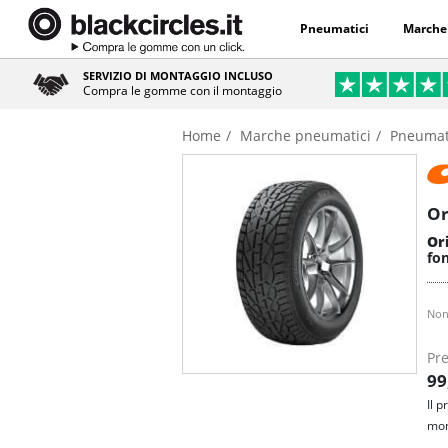
Pneumatici
Marche
SERVIZIO DI MONTAGGIO INCLUSO
Compra le gomme con il montaggio
Home
Marche pneumatici
Pneumat
Or
Or
fon
Non
Pre
99
Il 
mon