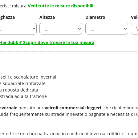
erisci misura
Vedi tutte le misure disponibili
rghezza
Altezza
Diametro
Vel
Hai dubbi? Scopri dove trovare la tua misura
selli e scanalature invernali
e squadrate rinforzate
a robusta dedicata
strada ad alta trazione
nvernale
pensato per
veicoli commerciali leggeri
che richiedono
s
 guida frequentemente su strade innevate o bagnate e necessita di 
er offrire una buona trazione in condizioni invernali difficili. I num