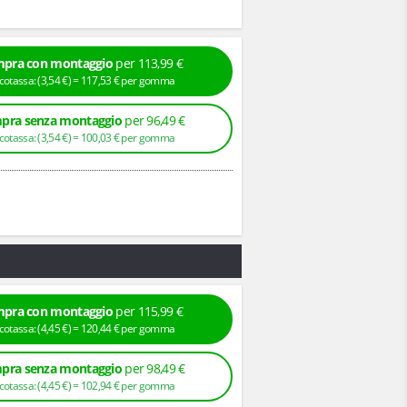
pra con montaggio
per 113,99 €
+ Ecotassa: (
3,
54
€
) =
117,
53
€
per gomma
pra senza montaggio
per 96,49 €
+ Ecotassa: (
3,
54
€
) =
100,
03
€
per gomma
pra con montaggio
per 115,99 €
+ Ecotassa: (
4,
45
€
) =
120,
44
€
per gomma
pra senza montaggio
per 98,49 €
+ Ecotassa: (
4,
45
€
) =
102,
94
€
per gomma