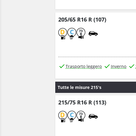
205/65 R16 R (107)
D
C
73
B
Trasporto leggero
Inverno
Tutte le misure 215's
215/75 R16 R (113)
D
C
73
B