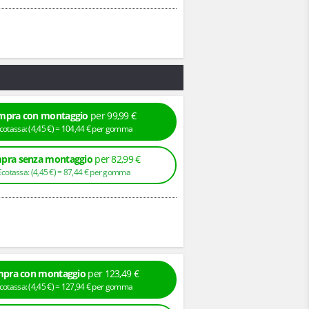
mpra con montaggio
per 99,99 €
+ Ecotassa: (
4,
45
€
) =
104,
44
€
per gomma
pra senza montaggio
per 82,99 €
+ Ecotassa: (
4,
45
€
) =
87,
44
€
per gomma
pra con montaggio
per 123,49 €
+ Ecotassa: (
4,
45
€
) =
127,
94
€
per gomma