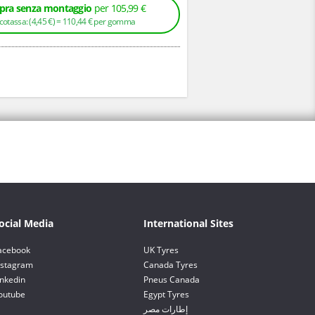
ra senza montaggio
per 105,99 €
+ Ecotassa: (
4,
45
€
) =
110,
44
€
per gomma
ocial Media
International Sites
acebook
UK Tyres
nstagram
Canada Tyres
inkedin
Pneus Canada
outube
Egypt Tyres
إطارات مصر