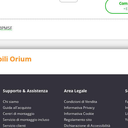
Comp
3PMSF
bili Orium
Supporto & Assistenza
Area Legale
S
Chi siamo
Condizioni di Vendita
F
Guida all'acquisto
Informativa Privacy
I
Centri di montaggio
Informativa Cookie
L
Servizio di montaggio incluso
Regolamento sito
Y
Servizio clienti
Dichiarazione di Accessibilità