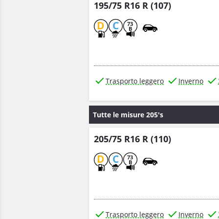
195/75 R16 R (107)
D
C
73
B
Trasporto leggero
Inverno
Tutte le misure 205's
205/75 R16 R (110)
D
C
73
B
Trasporto leggero
Inverno