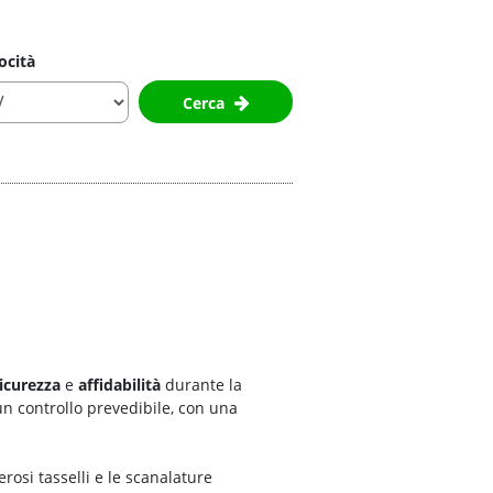
ocità
Cerca
icurezza
e
affidabilità
durante la
un controllo prevedibile, con una
erosi tasselli e le scanalature