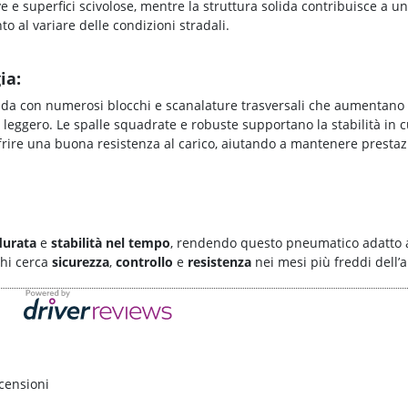
e e superfici scivolose, mentre la struttura solida contribuisce a u
 al variare delle condizioni stradali.
ia:
ada con numerosi blocchi e scanalature trasversali che aumentano i 
leggero. Le spalle squadrate e robuste supportano la stabilità in c
frire una buona resistenza al carico, aiutando a mantenere prestazi
durata
e
stabilità nel tempo
, rendendo questo pneumatico adatto 
hi cerca
sicurezza
,
controllo
e
resistenza
nei mesi più freddi dell’
censioni