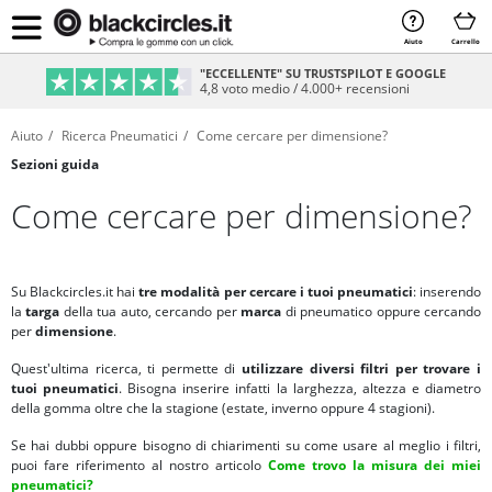
Aiuto
Carrello
"ECCELLENTE" SU TRUSTSPILOT E GOOGLE
4,8 voto medio / 4.000+ recensioni
Aiuto
Ricerca Pneumatici
Come cercare per dimensione?
Sezioni guida
Come cercare per dimensione?
Su Blackcircles.it hai
tre modalità per cercare i tuoi pneumatici
: inserendo
la
targa
della tua auto, cercando per
marca
di pneumatico oppure cercando
per
dimensione
.
Quest'ultima ricerca, ti permette di
utilizzare diversi filtri per trovare i
tuoi pneumatici
. Bisogna inserire infatti la larghezza, altezza e diametro
della gomma oltre che la stagione (estate, inverno oppure 4 stagioni).
Se hai dubbi oppure bisogno di chiarimenti su come usare al meglio i filtri,
puoi fare riferimento al nostro articolo
Come trovo la misura dei miei
pneumatici?