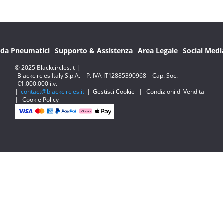
ida Pneumatici
Supporto & Assistenza
Area Legale
Social Medi
© 2025 Blackcircles.it
|
Blackcircles Italy S.p.A. – P. IVA IT12885390968 – Cap. Soc.
€1.000.000 i.v.
|
contact@blackcircles.it
|
Gestisci Cookie
|
Condizioni di Vendita
|
Cookie Policy