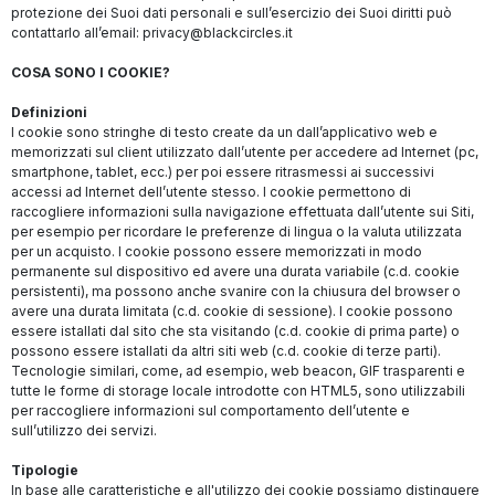
protezione dei Suoi dati personali e sull’esercizio dei Suoi diritti può
contattarlo all’email:
privacy@blackcircles.it
COSA SONO I COOKIE?
Definizioni
I cookie sono stringhe di testo create da un dall’applicativo web e
memorizzati sul client utilizzato dall’utente per accedere ad Internet (pc,
smartphone, tablet, ecc.) per poi essere ritrasmessi ai successivi
accessi ad Internet dell’utente stesso. I cookie permettono di
raccogliere informazioni sulla navigazione effettuata dall’utente sui Siti,
per esempio per ricordare le preferenze di lingua o la valuta utilizzata
per un acquisto. I cookie possono essere memorizzati in modo
permanente sul dispositivo ed avere una durata variabile (c.d. cookie
persistenti), ma possono anche svanire con la chiusura del browser o
avere una durata limitata (c.d. cookie di sessione). I cookie possono
essere istallati dal sito che sta visitando (c.d. cookie di prima parte) o
possono essere istallati da altri siti web (c.d. cookie di terze parti).
Tecnologie similari, come, ad esempio, web beacon, GIF trasparenti e
tutte le forme di storage locale introdotte con HTML5, sono utilizzabili
per raccogliere informazioni sul comportamento dell’utente e
sull’utilizzo dei servizi.
Tipologie
In base alle caratteristiche e all'utilizzo dei cookie possiamo distinguere