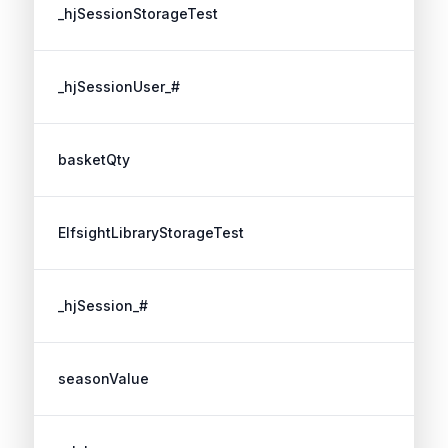
_hjSessionStorageTest
_hjSessionUser_#
basketQty
ElfsightLibraryStorageTest
_hjSession_#
seasonValue