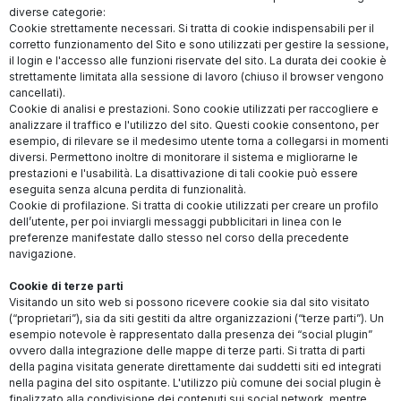
diverse categorie:
Cookie strettamente necessari. Si tratta di cookie indispensabili per il
corretto funzionamento del Sito e sono utilizzati per gestire la sessione,
il login e l'accesso alle funzioni riservate del sito. La durata dei cookie è
strettamente limitata alla sessione di lavoro (chiuso il browser vengono
cancellati).
Cookie di analisi e prestazioni. Sono cookie utilizzati per raccogliere e
analizzare il traffico e l'utilizzo del sito. Questi cookie consentono, per
esempio, di rilevare se il medesimo utente torna a collegarsi in momenti
diversi. Permettono inoltre di monitorare il sistema e migliorarne le
prestazioni e l'usabilità. La disattivazione di tali cookie può essere
eseguita senza alcuna perdita di funzionalità.
Cookie di profilazione. Si tratta di cookie utilizzati per creare un profilo
dell’utente, per poi inviargli messaggi pubblicitari in linea con le
preferenze manifestate dallo stesso nel corso della precedente
navigazione.
Cookie di terze parti
Visitando un sito web si possono ricevere cookie sia dal sito visitato
(“proprietari”), sia da siti gestiti da altre organizzazioni (“terze parti”). Un
esempio notevole è rappresentato dalla presenza dei “social plugin”
ovvero dalla integrazione delle mappe di terze parti. Si tratta di parti
della pagina visitata generate direttamente dai suddetti siti ed integrati
nella pagina del sito ospitante. L'utilizzo più comune dei social plugin è
finalizzato alla condivisione dei contenuti sui social network, mentre