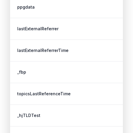
ppgdata
lastExternalReferrer
lastExternalReferrerTime
_fbp
topicsLastReferenceTime
_hjTLDTest