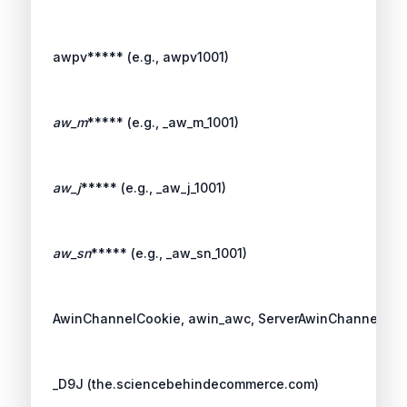
awpv***** (e.g., awpv1001)
aw_m
***** (e.g., _aw_m_1001)
aw_j
***** (e.g., _aw_j_1001)
aw_sn
***** (e.g., _aw_sn_1001)
AwinChannelCookie, awin_awc, ServerAwinChannelCook
_D9J (the.sciencebehindecommerce.com)