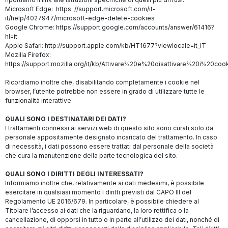
Microsoft Edge:
https: //support.microsoft.com/it-
it/help/4027947/microsoft-edge-delete-cookies
Google Chrome: https://support.google.com/accounts/answer/61416?
hl=it
Apple Safari: http://support.apple.com/kb/HT1677?viewlocale=it_IT
Mozilla Firefox:
https://support.mozilla.org/it/kb/Attivare%20e%20disattivare%20i%20coo
Ricordiamo inoltre che, disabilitando completamente i cookie nel
browser, l’utente potrebbe non essere in grado di utilizzare tutte le
funzionalità interattive.
QUALI SONO I DESTINATARI DEI DATI?
I trattamenti connessi ai servizi web di questo sito sono curati solo da
personale appositamente designato incaricato del trattamento. In caso
di necessità, i dati possono essere trattati dal personale della società
che cura la manutenzione della parte tecnologica del sito.
QUALI SONO I DIRITTI DEGLI INTERESSATI?
Informiamo inoltre che, relativamente ai dati medesimi, è possibile
esercitare in qualsiasi momento i diritti previsti dal CAPO III del
Regolamento UE 2016/679. In particolare, è possibile chiedere al
Titolare l’accesso ai dati che la riguardano, la loro rettifica o la
cancellazione, di opporsi in tutto o in parte all’utilizzo dei dati, nonché di