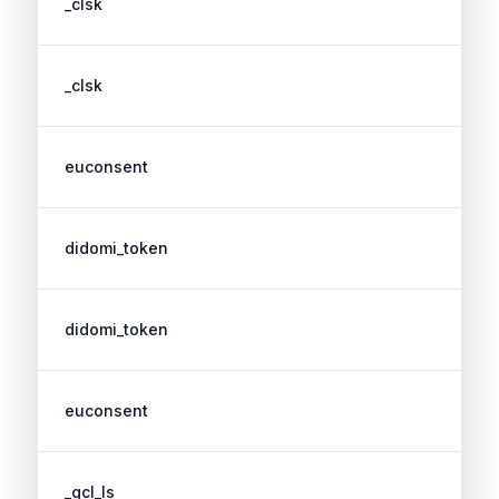
_clsk
_clsk
euconsent
didomi_token
didomi_token
euconsent
_gcl_ls