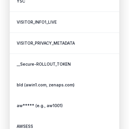
YSC
VISITOR_INFO1_LIVE
VISITOR_PRIVACY_METADATA
__Secure-ROLLOUT_TOKEN
bId (awin1.com, zenaps.com)
aw***** (e.g., aw1001)
AWSESS