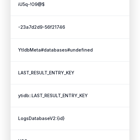
iU5q-!O9@$
-23a7d2d9-56f21746
YtIdbMeta#databases#undefined
LAST_RESULT_ENTRY_KEY
ytidb::LAST_RESULT_ENTRY_KEY
LogsDatabaseV2:{id}