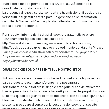
quello delle mappe permette di localizzare l’attività secondo le
coordinate geografiche stabilite.
La presenza di questi servizi comporta la trasmissione di cookie da e
verso tutti i siti gestiti da terze parti. La gestione delle informazioni
raccolte da “terze parti” è disciplinata dalle relative informative cui si
prega di fare riferimento.
Per maggiori informazioni sui tipi di cookie, caratteristiche e loro
funzionamento è possibile consultare i siti
http://www.allaboutcookies.org, www.youronlinechoices.com,
http://cookiepedia.co.uk e il nuovo provvedimento del Garante Privacy
Linee guida cookie e altri strumenti di tracciamento - 10 giugno 2021
(https://www.garanteprivacy.it/home/docweb/-/docweb-
display/docweb/9677876).
QUALI COOKIE SONO PRESENTI SUL NOSTRO SITO?
Sul nostro sito sono presenti i cookie indicati nella tabella presente in
calce a questo documento. L’utente ha la possibilità di
selezionare/deselezionare le singole categorie di cookie attraverso il
banner presente sul sito o tramite la configurazione del proprio browser.
Di norma questi programmi permettono anche, con apposita opzione, di
bloccare specificatamente i cookie di terze parti. Ciascun browser,
presenta procedure diverse per la gestione dei cookie, di seguito
riportiamo il link alle istruzioni specifiche di quelli più diffusi: