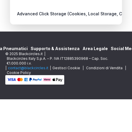
Advanced Click Storage (Cookies, Local Storage, Cache
a Pneumatici
Supporto & Assistenza
Area Legale
Social Me
© 2025 Blackcircles.it
|
Blackcircles Italy S.p.A. – P. IVA IT12885390968 – Cap. Soc.
€1.000.000 i.v.
|
contact@blackcircles.it
|
Gestisci Cookie
|
Condizioni di Vendita
|
Cookie Policy