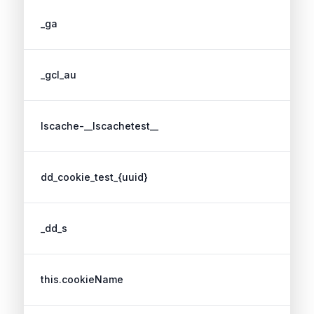
_ga
_gcl_au
lscache-__lscachetest__
dd_cookie_test_{uuid}
_dd_s
this.cookieName