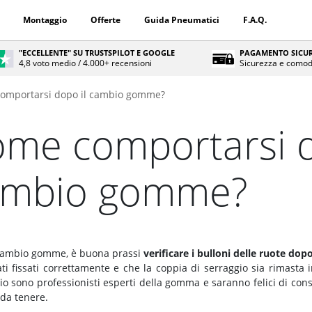
Montaggio
Offerte
Guida Pneumatici
F.A.Q.
"ECCELLENTE" SU TRUSTSPILOT E GOOGLE
PAGAMENTO SICUR
4,8 voto medio / 4.000+ recensioni
Sicurezza e comod
omportarsi dopo il cambio gomme?
me comportarsi d
ambio gomme?
cambio gomme, è buona prassi
verificare i bulloni delle ruote dop
ti fissati correttamente e che la coppia di serraggio sia rimasta in
o sono professionisti esperti della gomma e saranno felici di consi
 da tenere.