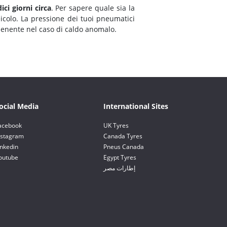
ci giorni circa
. Per sapere quale sia la
eicolo. La pressione dei tuoi pneumatici
menente nel caso di caldo anomalo.
ocial Media
International Sites
acebook
UK Tyres
nstagram
Canada Tyres
inkedin
Pneus Canada
outube
Egypt Tyres
إطارات مصر