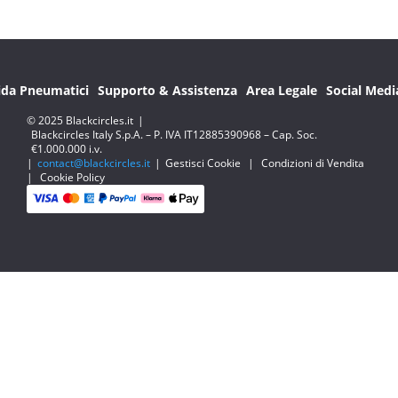
ida Pneumatici
Supporto & Assistenza
Area Legale
Social Medi
© 2025 Blackcircles.it
|
Blackcircles Italy S.p.A. – P. IVA IT12885390968 – Cap. Soc.
€1.000.000 i.v.
|
contact@blackcircles.it
|
Gestisci Cookie
|
Condizioni di Vendita
|
Cookie Policy