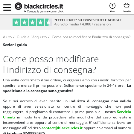
Aiuto
Carrello
"ECCELLENTE" SU TRUSTSPILOT E GOOGLE
4,8 voto medio / 4.000+ recensioni
Aiuto
Guida all'Acquisto
Come posso modificare l'indirizzo di consegna?
Sezioni guida
Come posso modificare
l'indirizzo di consegna?
Una volta confermato il tuo ordine, ci organizziamo con i nostri fornitori per
spedire la merce il prima possibile. Solitamente spediamo in 24-48 ore.
La
spedizione e la consegna sono gratuite!
Se ti sei accorto di aver inserito un
indirizzo di consegna non valido
oppure di aver selezionato un centro di montaggio che non puoi
raggiungere, ti preghiamo di contattare il prima possibile il nostro
Servizio
Clienti
in modo tale da procedere alle modifiche del caso ed evitare
inconvenienti a te oppure al centro di montaggio.
E' sufficiente scrivere un
messaggio all’indirizzo
contact@blackcircles.it
oppure chiamarci al numero
di
telefono 02-99995975.