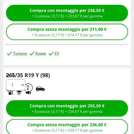
Compra con montaggio per 230,50 €
+ Ecotassa: (
3,
17
€
) =
233,
67
€
per gomma
Compra senza montaggio per 211,00 €
+ Ecotassa: (
3,
17
€
) =
214,
17
€
per gomma
Turismo
Estate
EV
265/35 R19 Y (98)
Q.tà
C
B
73
B
Compra con montaggio per 255,50 €
+ Ecotassa: (
3,
17
€
) =
258,
67
€
per gomma
Compra senza montaggio per 236,00 €
+ Ecotassa: (
3,
17
€
) =
239,
17
€
per gomma