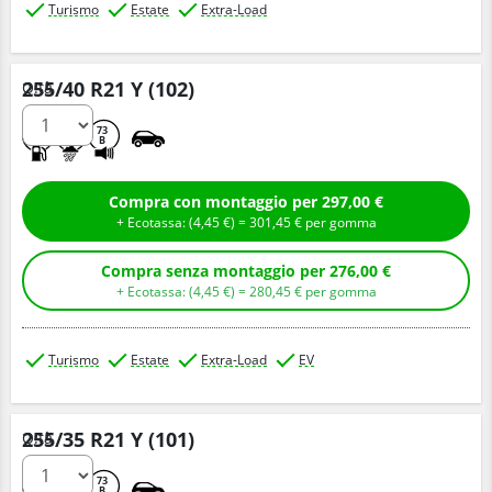
Turismo
Estate
Extra-Load
255/40 R21 Y (102)
Q.tà
C
A
73
B
Compra con montaggio per 297,00 €
+ Ecotassa: (
4,
45
€
) =
301,
45
€
per gomma
Compra senza montaggio per 276,00 €
+ Ecotassa: (
4,
45
€
) =
280,
45
€
per gomma
Turismo
Estate
Extra-Load
EV
255/35 R21 Y (101)
Q.tà
C
A
73
B