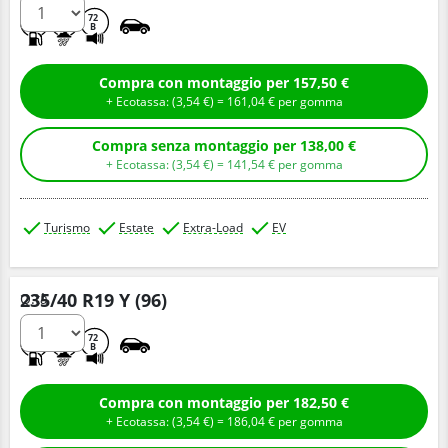
D
A
72
B
Compra con montaggio per 157,50 €
+ Ecotassa: (
3,
54
€
) =
161,
04
€
per gomma
Compra senza montaggio per 138,00 €
+ Ecotassa: (
3,
54
€
) =
141,
54
€
per gomma
Turismo
Estate
Extra-Load
EV
235/40 R19 Y (96)
Q.tà
D
A
72
B
Compra con montaggio per 182,50 €
+ Ecotassa: (
3,
54
€
) =
186,
04
€
per gomma