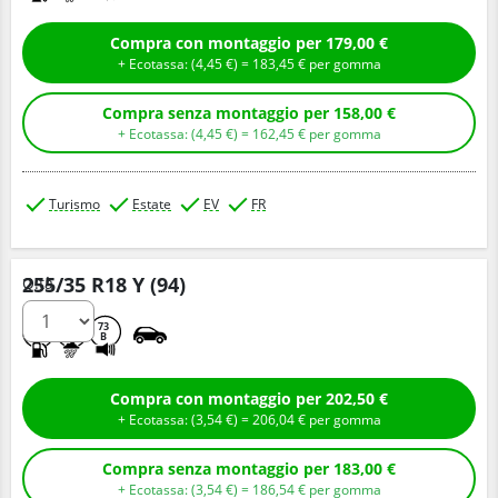
Compra con montaggio per 179,00 €
+ Ecotassa: (
4,
45
€
) =
183,
45
€
per gomma
Compra senza montaggio per 158,00 €
+ Ecotassa: (
4,
45
€
) =
162,
45
€
per gomma
Turismo
Estate
EV
FR
255/35 R18 Y (94)
Q.tà
D
A
73
B
Compra con montaggio per 202,50 €
+ Ecotassa: (
3,
54
€
) =
206,
04
€
per gomma
Compra senza montaggio per 183,00 €
+ Ecotassa: (
3,
54
€
) =
186,
54
€
per gomma