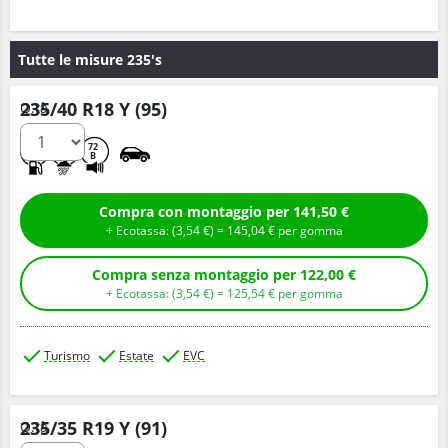
Tutte le misure 235's
235/40 R18 Y (95)
Q.tà
C
A
72
B
Compra con montaggio per 141,50 €
+ Ecotassa: (
3,
54
€
) =
145,
04
€
per gomma
Compra senza montaggio per 122,00 €
+ Ecotassa: (
3,
54
€
) =
125,
54
€
per gomma
Turismo
Estate
EVC
235/35 R19 Y (91)
Q.tà