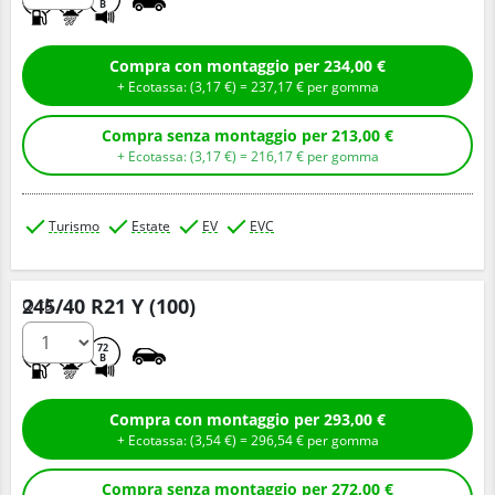
B
Compra con montaggio per 234,00 €
+ Ecotassa: (
3,
17
€
) =
237,
17
€
per gomma
Compra senza montaggio per 213,00 €
+ Ecotassa: (
3,
17
€
) =
216,
17
€
per gomma
Turismo
Estate
EV
EVC
245/40 R21 Y (100)
Q.tà
B
A
72
B
Compra con montaggio per 293,00 €
+ Ecotassa: (
3,
54
€
) =
296,
54
€
per gomma
Compra senza montaggio per 272,00 €