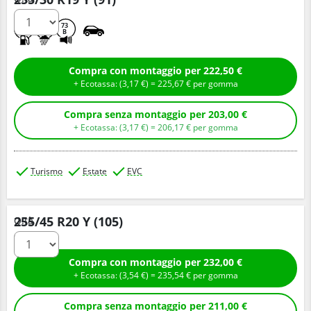
D
A
73
B
Compra con montaggio per 222,50 €
+ Ecotassa: (
3,
17
€
) =
225,
67
€
per gomma
Compra senza montaggio per 203,00 €
+ Ecotassa: (
3,
17
€
) =
206,
17
€
per gomma
Turismo
Estate
EVC
255/45 R20 Y (105)
Q.tà
Compra con montaggio per 232,00 €
+ Ecotassa: (
3,
54
€
) =
235,
54
€
per gomma
Compra senza montaggio per 211,00 €