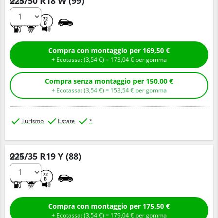
225/50 R18 W (99)
B
A
72
B
Compra con montaggio per 169,50 €
+ Ecotassa: (
3,
54
€
) =
173,
04
€
per gomma
Compra senza montaggio per 150,00 €
+ Ecotassa: (
3,
54
€
) =
153,
54
€
per gomma
Turismo
Estate
*
225/35 R19 Y (88)
Q.tà
D
A
72
B
Compra con montaggio per 175,50 €
+ Ecotassa: (
3,
54
€
) =
179,
04
€
per gomma