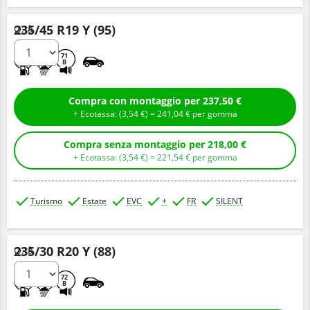
235/45 R19 Y (95)
Q.tà
C
A
71
B
Compra con montaggio per 237,50 €
+ Ecotassa: (
3,
54
€
) =
241,
04
€
per gomma
Compra senza montaggio per 218,00 €
+ Ecotassa: (
3,
54
€
) =
221,
54
€
per gomma
Turismo
Estate
EVC
+
FR
SILENT
235/30 R20 Y (88)
Q.tà
D
A
72
B