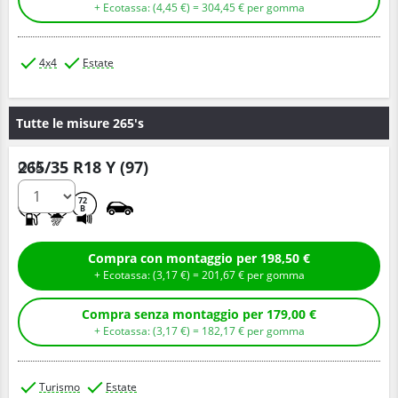
+ Ecotassa: (
4,
45
€
) =
304,
45
€
per gomma
4x4
Estate
Tutte le misure 265's
265/35 R18 Y (97)
Q.tà
C
A
72
B
Compra con montaggio per 198,50 €
+ Ecotassa: (
3,
17
€
) =
201,
67
€
per gomma
Compra senza montaggio per 179,00 €
+ Ecotassa: (
3,
17
€
) =
182,
17
€
per gomma
Turismo
Estate