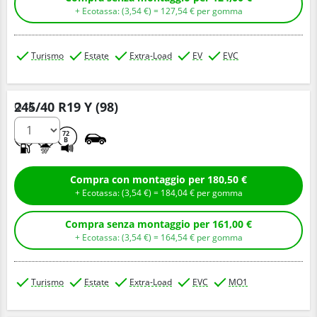
+ Ecotassa: (
3,
54
€
) =
127,
54
€
per gomma
Turismo
Estate
Extra-Load
EV
EVC
245/40 R19 Y (98)
Q.tà
C
B
72
B
Compra con montaggio per 180,50 €
+ Ecotassa: (
3,
54
€
) =
184,
04
€
per gomma
Compra senza montaggio per 161,00 €
+ Ecotassa: (
3,
54
€
) =
164,
54
€
per gomma
Turismo
Estate
Extra-Load
EVC
MO1