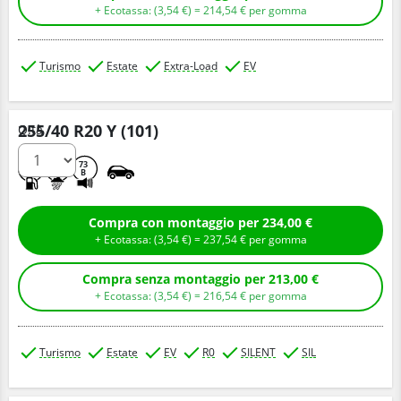
+ Ecotassa: (
3,
54
€
) =
214,
54
€
per gomma
Turismo
Estate
Extra-Load
EV
255/40 R20 Y (101)
Q.tà
C
A
73
B
Compra con montaggio per 234,00 €
+ Ecotassa: (
3,
54
€
) =
237,
54
€
per gomma
Compra senza montaggio per 213,00 €
+ Ecotassa: (
3,
54
€
) =
216,
54
€
per gomma
Turismo
Estate
EV
R0
SILENT
SIL