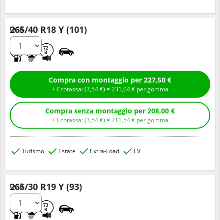
265/40 R18 Y (101)
Q.tà
C
A
72
B
Compra con montaggio per 227,50 €
+ Ecotassa: (
3,
54
€
) =
231,
04
€
per gomma
Compra senza montaggio per 208,00 €
+ Ecotassa: (
3,
54
€
) =
211,
54
€
per gomma
Turismo
Estate
Extra-Load
EV
265/30 R19 Y (93)
Q.tà
D
A
73
B