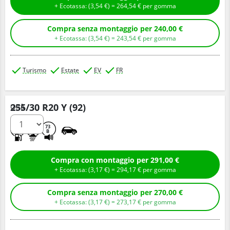
+ Ecotassa: (
3,
54
€
) =
264,
54
€
per gomma
Compra senza montaggio per 240,00 €
+ Ecotassa: (
3,
54
€
) =
243,
54
€
per gomma
Turismo
Estate
EV
FR
255/30 R20 Y (92)
Q.tà
D
A
73
B
Compra con montaggio per 291,00 €
+ Ecotassa: (
3,
17
€
) =
294,
17
€
per gomma
Compra senza montaggio per 270,00 €
+ Ecotassa: (
3,
17
€
) =
273,
17
€
per gomma