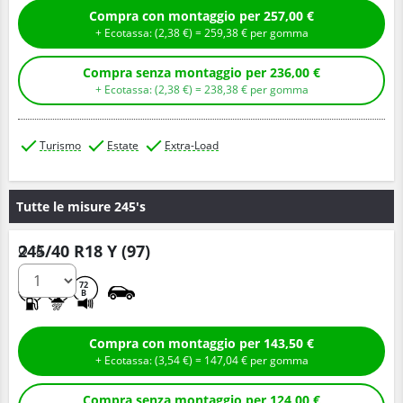
Compra con montaggio per 257,00 €
+ Ecotassa: (
2,
38
€
) =
259,
38
€
per gomma
Compra senza montaggio per 236,00 €
+ Ecotassa: (
2,
38
€
) =
238,
38
€
per gomma
Turismo
Estate
Extra-Load
Tutte le misure 245's
245/40 R18 Y (97)
Q.tà
C
A
72
B
Compra con montaggio per 143,50 €
+ Ecotassa: (
3,
54
€
) =
147,
04
€
per gomma
Compra senza montaggio per 124,00 €