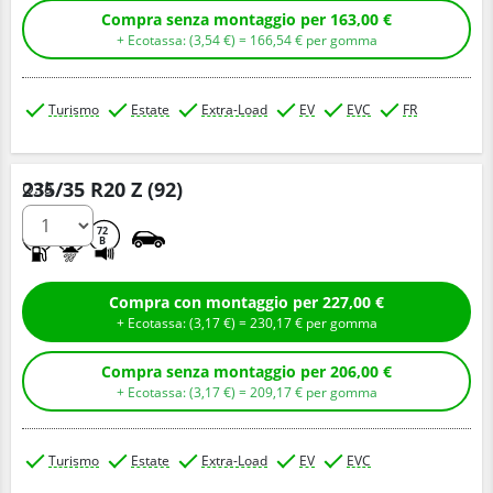
Compra senza montaggio per 163,00 €
+ Ecotassa: (
3,
54
€
) =
166,
54
€
per gomma
Turismo
Estate
Extra-Load
EV
EVC
FR
235/35 R20 Z (92)
Q.tà
D
A
72
B
Compra con montaggio per 227,00 €
+ Ecotassa: (
3,
17
€
) =
230,
17
€
per gomma
Compra senza montaggio per 206,00 €
+ Ecotassa: (
3,
17
€
) =
209,
17
€
per gomma
Turismo
Estate
Extra-Load
EV
EVC