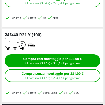
+ Ecotassa: (
3,
54
€
) =
275,
54
€
per gomma
Turismo
Estate
FR
NF0
245/40 R21 Y (100)
Q.tà
B
A
72
B
Compra con montaggio per 302,00 €
+ Ecotassa: (
3,
17
€
) =
305,
17
€
per gomma
Compra senza montaggio per 281,00 €
+ Ecotassa: (
3,
17
€
) =
284,
17
€
per gomma
Turismo
Estate
Extra-Load
EV
EVC