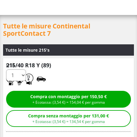
Tutte le misure Continental
SportContact 7
Tutte le misure 215's
215/40 R18 Y (89)
Q.tà
C
A
72
B
Compra con montaggio per 150,50 €
+ Ecotassa: (
3,
54
€
) =
154,
04
€
per gomma
Compra senza montaggio per 131,00 €
+ Ecotassa: (
3,
54
€
) =
134,
54
€
per gomma