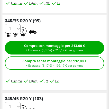
Turismo
Estate
EVC
FR
245/35 R20 Y (95)
Q.tà
C
A
72
B
Compra con montaggio per 213,00 €
+ Ecotassa: (
3,
17
€
) =
216,
17
€
per gomma
Compra senza montaggio per 192,00 €
+ Ecotassa: (
3,
17
€
) =
195,
17
€
per gomma
Turismo
Estate
EV
EVC
245/45 R20 Y (103)
Q.tà
C
A
72