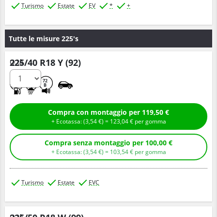
Turismo
Estate
EV
*
+
Tutte le misure 225's
225/40 R18 Y (92)
Q.tà
C
A
72
B
Compra con montaggio per 119,50 €
+ Ecotassa: (
3,
54
€
) =
123,
04
€
per gomma
Compra senza montaggio per 100,00 €
+ Ecotassa: (
3,
54
€
) =
103,
54
€
per gomma
Turismo
Estate
EVC
Q.tà