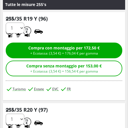
Tutte le misure 255's
255/35 R19 Y (96)
Q.tà
D
A
73
B
Compra con montaggio per 172,50 €
+ Ecotassa: (
3,
54
€
) =
176,
04
€
per gomma
Compra senza montaggio per 153,00 €
+ Ecotassa: (
3,
54
€
) =
156,
54
€
per gomma
Turismo
Estate
EVC
FR
255/35 R20 Y (97)
Q.tà
C
A
73
B