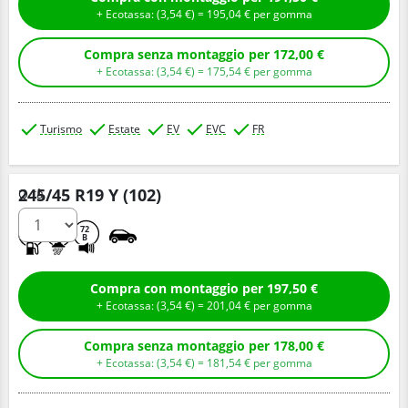
+ Ecotassa: (
3,
54
€
) =
195,
04
€
per gomma
Compra senza montaggio per 172,00 €
+ Ecotassa: (
3,
54
€
) =
175,
54
€
per gomma
Turismo
Estate
EV
EVC
FR
245/45 R19 Y (102)
Q.tà
C
A
72
B
Compra con montaggio per 197,50 €
+ Ecotassa: (
3,
54
€
) =
201,
04
€
per gomma
Compra senza montaggio per 178,00 €
+ Ecotassa: (
3,
54
€
) =
181,
54
€
per gomma