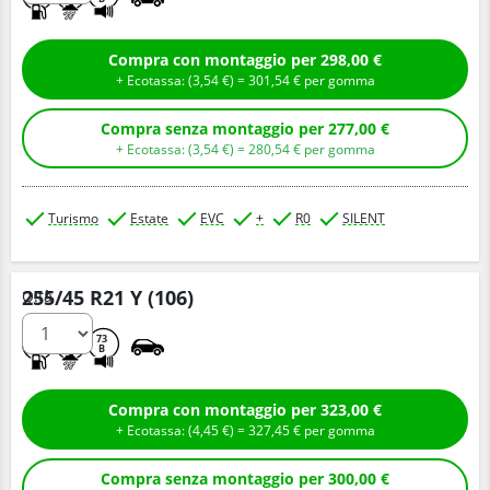
Compra con montaggio per 298,00 €
+ Ecotassa: (
3,
54
€
) =
301,
54
€
per gomma
Compra senza montaggio per 277,00 €
+ Ecotassa: (
3,
54
€
) =
280,
54
€
per gomma
Turismo
Estate
EVC
+
R0
SILENT
255/45 R21 Y (106)
Q.tà
A
B
73
B
Compra con montaggio per 323,00 €
+ Ecotassa: (
4,
45
€
) =
327,
45
€
per gomma
Compra senza montaggio per 300,00 €