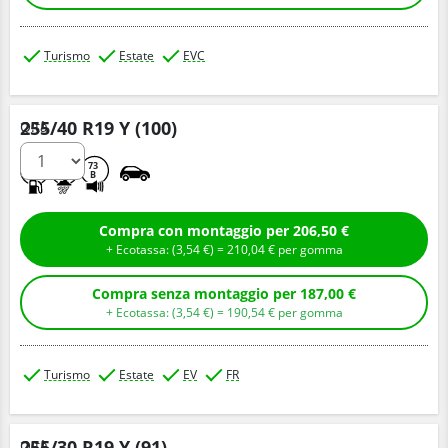
Turismo
Estate
EVC
255/40 R19 Y (100)
Q.tà
C
A
73
B
Compra con montaggio per 206,50 €
+ Ecotassa: (
3,
54
€
) =
210,
04
€
per gomma
Compra senza montaggio per 187,00 €
+ Ecotassa: (
3,
54
€
) =
190,
54
€
per gomma
Turismo
Estate
EV
FR
255/30 R19 Y (91)
Q.tà