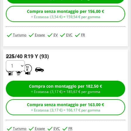
Compra senza montaggio per 156,00 €
+ Ecotassa: (
3,
54
€
) =
159,
54
€
per gomma
Turismo
Estate
EV
EVC
FR
225/40 R19 Y (93)
Q.tà
C
A
72
B
Compra con montaggio per 182,50 €
+ Ecotassa: (
3,
17
€
) =
185,
67
€
per gomma
Compra senza montaggio per 163,00 €
+ Ecotassa: (
3,
17
€
) =
166,
17
€
per gomma
Turismo
Estate
EVC
FR