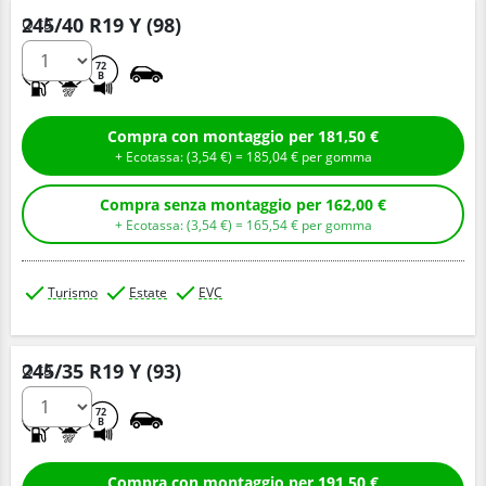
245/40 R19 Y (98)
Q.tà
C
A
72
B
Compra con montaggio per 181,50 €
+ Ecotassa: (
3,
54
€
) =
185,
04
€
per gomma
Compra senza montaggio per 162,00 €
+ Ecotassa: (
3,
54
€
) =
165,
54
€
per gomma
Turismo
Estate
EVC
245/35 R19 Y (93)
Q.tà
D
A
72
B
Compra con montaggio per 191,50 €