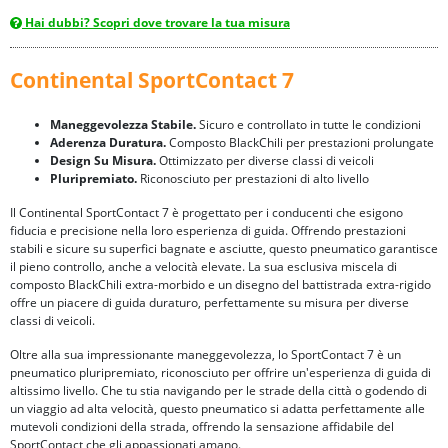
Hai dubbi? Scopri dove trovare la tua misura
Continental SportContact 7
Maneggevolezza Stabile.
Sicuro e controllato in tutte le condizioni
Aderenza Duratura.
Composto BlackChili per prestazioni prolungate
Design Su Misura.
Ottimizzato per diverse classi di veicoli
Pluripremiato.
Riconosciuto per prestazioni di alto livello
Il Continental SportContact 7 è progettato per i conducenti che esigono
fiducia e precisione nella loro esperienza di guida. Offrendo prestazioni
stabili e sicure su superfici bagnate e asciutte, questo pneumatico garantisce
il pieno controllo, anche a velocità elevate. La sua esclusiva miscela di
composto BlackChili extra-morbido e un disegno del battistrada extra-rigido
offre un piacere di guida duraturo, perfettamente su misura per diverse
classi di veicoli.
Oltre alla sua impressionante maneggevolezza, lo SportContact 7 è un
pneumatico pluripremiato, riconosciuto per offrire un'esperienza di guida di
altissimo livello. Che tu stia navigando per le strade della città o godendo di
un viaggio ad alta velocità, questo pneumatico si adatta perfettamente alle
mutevoli condizioni della strada, offrendo la sensazione affidabile del
SportContact che gli appassionati amano.