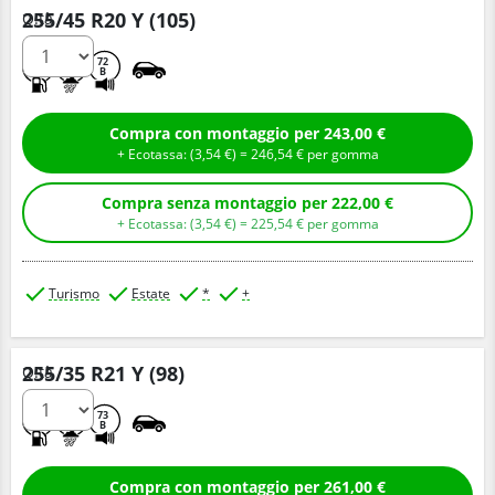
255/45 R20 Y (105)
Q.tà
C
A
72
B
Compra con montaggio per 243,00 €
+ Ecotassa: (
3,
54
€
) =
246,
54
€
per gomma
Compra senza montaggio per 222,00 €
+ Ecotassa: (
3,
54
€
) =
225,
54
€
per gomma
Turismo
Estate
*
+
255/35 R21 Y (98)
Q.tà
C
A
73
B
Compra con montaggio per 261,00 €