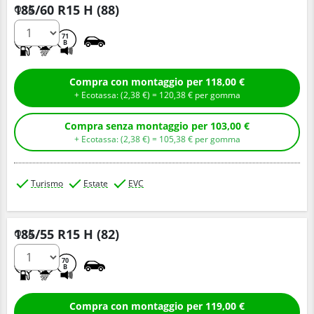
185/60 R15 H (88)
Q.tà
B
A
71
B
Compra con montaggio per 118,00 €
+ Ecotassa: (
2,
38
€
) =
120,
38
€
per gomma
Compra senza montaggio per 103,00 €
+ Ecotassa: (
2,
38
€
) =
105,
38
€
per gomma
Turismo
Estate
EVC
185/55 R15 H (82)
Q.tà
B
A
70
B
Compra con montaggio per 119,00 €