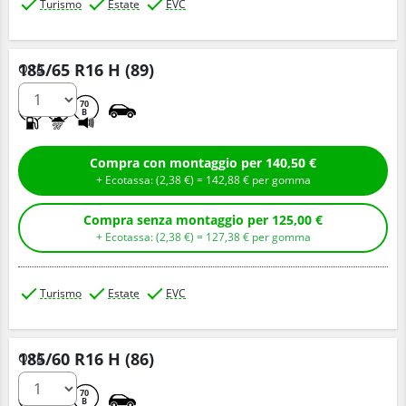
Turismo
Estate
EVC
185/65 R16 H (89)
Q.tà
B
A
70
B
Compra con montaggio per 140,50 €
+ Ecotassa: (
2,
38
€
) =
142,
88
€
per gomma
Compra senza montaggio per 125,00 €
+ Ecotassa: (
2,
38
€
) =
127,
38
€
per gomma
Turismo
Estate
EVC
185/60 R16 H (86)
Q.tà
B
A
70
B