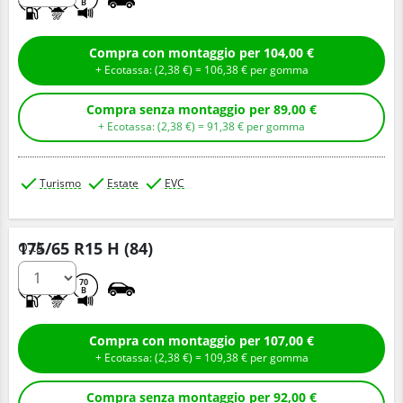
B
Compra con montaggio per 104,00 €
+ Ecotassa: (
2,
38
€
) =
106,
38
€
per gomma
Compra senza montaggio per 89,00 €
+ Ecotassa: (
2,
38
€
) =
91,
38
€
per gomma
Turismo
Estate
EVC
175/65 R15 H (84)
Q.tà
B
A
70
B
Compra con montaggio per 107,00 €
+ Ecotassa: (
2,
38
€
) =
109,
38
€
per gomma
Compra senza montaggio per 92,00 €