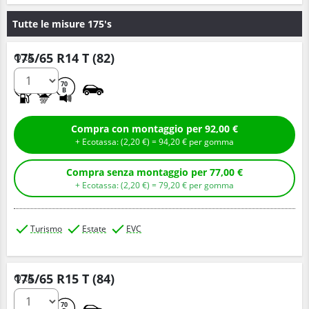
Tutte le misure 175's
175/65 R14 T (82)
Q.tà
C
A
70
B
Compra con montaggio per 92,00 €
+ Ecotassa: (
2,
20
€
) =
94,
20
€
per gomma
Compra senza montaggio per 77,00 €
+ Ecotassa: (
2,
20
€
) =
79,
20
€
per gomma
Turismo
Estate
EVC
175/65 R15 T (84)
Q.tà
B
A
70