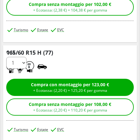
Compra senza montaggio per 102,00 €
+ Ecotassa: (
2,
38
€
) =
104,
38
€
per gomma
Turismo
Estate
EVC
165/60 R15 H (77)
Q.tà
B
A
69
B
Compra con montaggio per 123,00 €
+ Ecotassa: (
2,
20
€
) =
125,
20
€
per gomma
Compra senza montaggio per 108,00 €
+ Ecotassa: (
2,
20
€
) =
110,
20
€
per gomma
Turismo
Estate
EVC