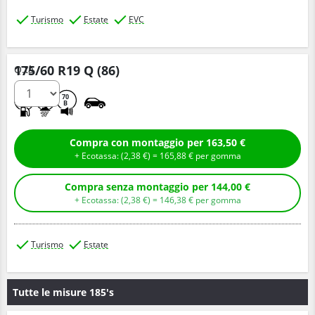
Turismo
Estate
EVC
175/60 R19 Q (86)
Q.tà
B
A
70
B
Compra con montaggio per 163,50 €
+ Ecotassa: (
2,
38
€
) =
165,
88
€
per gomma
Compra senza montaggio per 144,00 €
+ Ecotassa: (
2,
38
€
) =
146,
38
€
per gomma
Turismo
Estate
Tutte le misure 185's