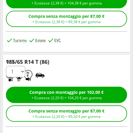
+ Ecotassa: (
2,
38
€
) =
104,
38
€
per gomma
Compra senza montaggio per 87,00 €
+ Ecotassa: (
2,
38
€
) =
89,
38
€
per gomma
Turismo
Estate
EVC
185/65 R14 T (86)
Q.tà
B
A
70
B
Compra con montaggio per 102,00 €
+ Ecotassa: (
2,
20
€
) =
104,
20
€
per gomma
Compra senza montaggio per 87,00 €
+ Ecotassa: (
2,
20
€
) =
89,
20
€
per gomma