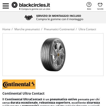
Aiuto
Carrello
SERVIZIO DI MONTAGGIO INCLUSO
Compra le gomme con il montaggio
Home
Marche pneumatici
Pneumatici Continental
Ultra Contact
Continental Ultra Contact
Il
Continental UltraContact
è un
pneumatico estivo
pensato per chi
cerca
durata eccezionale
,
robustezza superiore
, eccellente
sicurezza
sul bagnato e
rumorosità
contenuta; adatto principalmente a veicoli