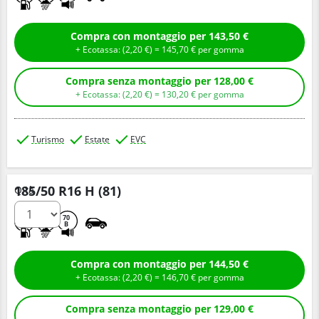
Compra con montaggio per 143,50 €
+ Ecotassa: (
2,
20
€
) =
145,
70
€
per gomma
Compra senza montaggio per 128,00 €
+ Ecotassa: (
2,
20
€
) =
130,
20
€
per gomma
Turismo
Estate
EVC
185/50 R16 H (81)
Q.tà
C
A
70
B
Compra con montaggio per 144,50 €
+ Ecotassa: (
2,
20
€
) =
146,
70
€
per gomma
Compra senza montaggio per 129,00 €