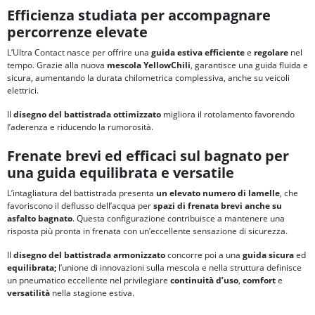
Efficienza studiata per accompagnare
percorrenze elevate
L’Ultra Contact nasce per offrire una
guida estiva efficiente
e
regolare
nel
tempo. Grazie alla nuova
mescola YellowChili
, garantisce una guida fluida e
sicura, aumentando la durata chilometrica complessiva, anche su veicoli
elettrici.
Il
disegno del battistrada ottimizzato
migliora il rotolamento favorendo
l’aderenza e riducendo la rumorosità.
Frenate brevi ed efficaci sul bagnato per
una guida equilibrata e versatile
L’intagliatura del battistrada presenta
un elevato numero di lamelle
, che
favoriscono il deflusso dell’acqua per
spazi di frenata brevi anche su
asfalto bagnato
. Questa configurazione contribuisce a mantenere una
risposta più pronta in frenata con un’eccellente sensazione di sicurezza.
Il
disegno del battistrada armonizzato
concorre poi a una
guida sicura
ed
equilibrata;
l’unione di innovazioni sulla mescola e nella struttura definisce
un pneumatico eccellente nel privilegiare
continuità d’uso
,
comfort
e
versatilità
nella stagione estiva.