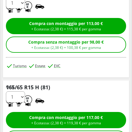
C
A
68
B
Compra con montaggio per 113,00 €
+ Ecotassa: (
2,
38
€
) =
115,
38
€
per gomma
Compra senza montaggio per 98,00 €
+ Ecotassa: (
2,
38
€
) =
100,
38
€
per gomma
Turismo
Estate
EVC
165/65 R15 H (81)
Q.tà
C
A
69
B
Compra con montaggio per 117,00 €
+ Ecotassa: (
2,
38
€
) =
119,
38
€
per gomma