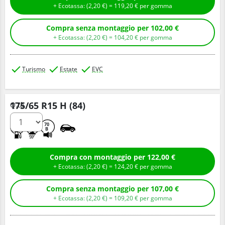
+ Ecotassa: (
2,
20
€
) =
119,
20
€
per gomma
Compra senza montaggio per 102,00 €
+ Ecotassa: (
2,
20
€
) =
104,
20
€
per gomma
Turismo
Estate
EVC
175/65 R15 H (84)
Q.tà
B
A
70
B
Compra con montaggio per 122,00 €
+ Ecotassa: (
2,
20
€
) =
124,
20
€
per gomma
Compra senza montaggio per 107,00 €
+ Ecotassa: (
2,
20
€
) =
109,
20
€
per gomma