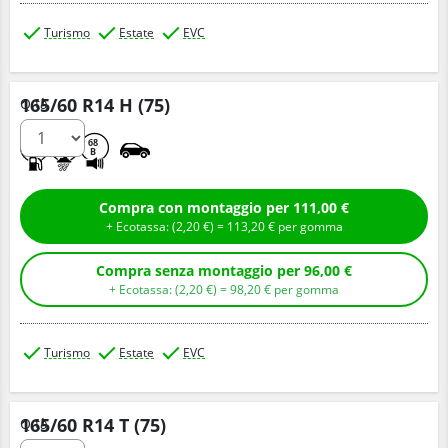
Turismo
Estate
EVC
165/60 R14 H (75)
Q.tà
C
A
68
B
Compra con montaggio per 111,00 €
+ Ecotassa: (
2,
20
€
) =
113,
20
€
per gomma
Compra senza montaggio per 96,00 €
+ Ecotassa: (
2,
20
€
) =
98,
20
€
per gomma
Turismo
Estate
EVC
165/60 R14 T (75)
Q.tà