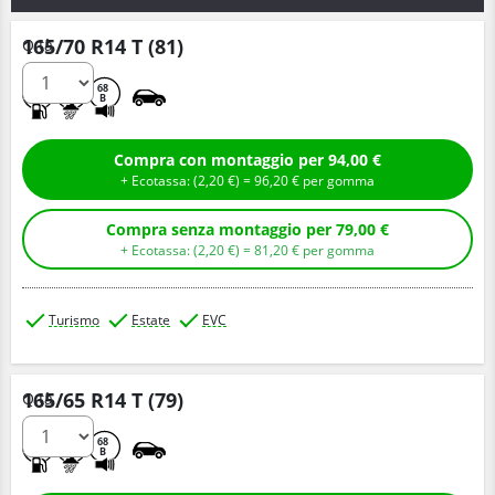
165/70 R14 T (81)
Q.tà
C
A
68
B
Compra con montaggio per 94,00 €
+ Ecotassa: (
2,
20
€
) =
96,
20
€
per gomma
Compra senza montaggio per 79,00 €
+ Ecotassa: (
2,
20
€
) =
81,
20
€
per gomma
Turismo
Estate
EVC
165/65 R14 T (79)
Q.tà
C
A
68
B