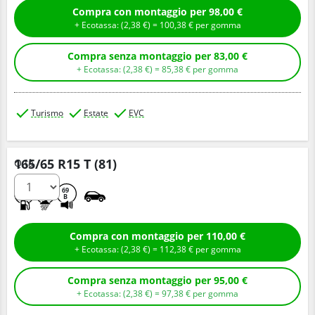
Compra con montaggio per 98,00 €
+ Ecotassa: (
2,
38
€
) =
100,
38
€
per gomma
Compra senza montaggio per 83,00 €
+ Ecotassa: (
2,
38
€
) =
85,
38
€
per gomma
Turismo
Estate
EVC
165/65 R15 T (81)
Q.tà
C
A
69
B
Compra con montaggio per 110,00 €
+ Ecotassa: (
2,
38
€
) =
112,
38
€
per gomma
Compra senza montaggio per 95,00 €
+ Ecotassa: (
2,
38
€
) =
97,
38
€
per gomma