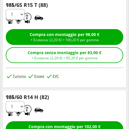
185/65 R15 T (88)
Q.tà
B
A
70
B
Compra con montaggio per 98,00 €
+ Ecotassa: (
2,
20
€
) =
100,
20
€
per gomma
Compra senza montaggio per 83,00 €
+ Ecotassa: (
2,
20
€
) =
85,
20
€
per gomma
Turismo
Estate
EVC
185/60 R14 H (82)
Q.tà
B
A
70
B
Compra con montaggio per 102,00 €