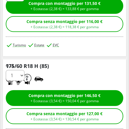
Compra con montaggio per 131,50 €
+ Ecotassa: (
2,
38
€
) =
133,
88
€
per gomma
Compra senza montaggio per 116,00 €
+ Ecotassa: (
2,
38
€
) =
118,
38
€
per gomma
Turismo
Estate
EVC
175/60 R18 H (85)
Q.tà
C
A
70
B
Compra con montaggio per 146,50 €
+ Ecotassa: (
3,
54
€
) =
150,
04
€
per gomma
Compra senza montaggio per 127,00 €
+ Ecotassa: (
3,
54
€
) =
130,
54
€
per gomma