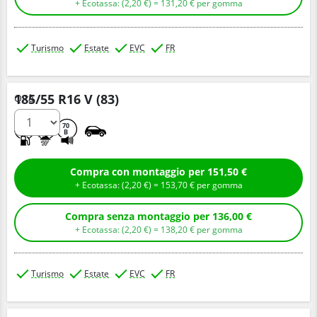
+ Ecotassa: (
2,
20
€
) =
131,
20
€
per gomma
Turismo
Estate
EVC
FR
185/55 R16 V (83)
Q.tà
B
A
70
B
Compra con montaggio per 151,50 €
+ Ecotassa: (
2,
20
€
) =
153,
70
€
per gomma
Compra senza montaggio per 136,00 €
+ Ecotassa: (
2,
20
€
) =
138,
20
€
per gomma
Turismo
Estate
EVC
FR