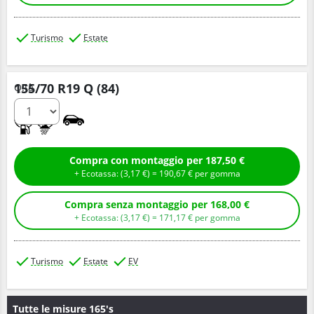
Turismo
Estate
155/70 R19 Q (84)
Q.tà
C
A
Compra con montaggio per 187,50 €
+ Ecotassa: (
3,
17
€
) =
190,
67
€
per gomma
Compra senza montaggio per 168,00 €
+ Ecotassa: (
3,
17
€
) =
171,
17
€
per gomma
Turismo
Estate
EV
Tutte le misure 165's