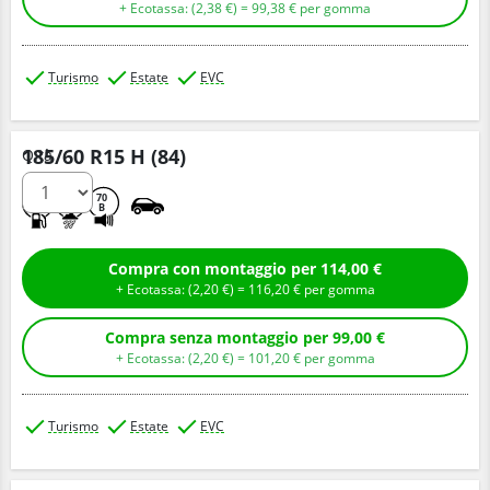
+ Ecotassa: (
2,
38
€
) =
99,
38
€
per gomma
Turismo
Estate
EVC
185/60 R15 H (84)
Q.tà
B
A
70
B
Compra con montaggio per 114,00 €
+ Ecotassa: (
2,
20
€
) =
116,
20
€
per gomma
Compra senza montaggio per 99,00 €
+ Ecotassa: (
2,
20
€
) =
101,
20
€
per gomma
Turismo
Estate
EVC