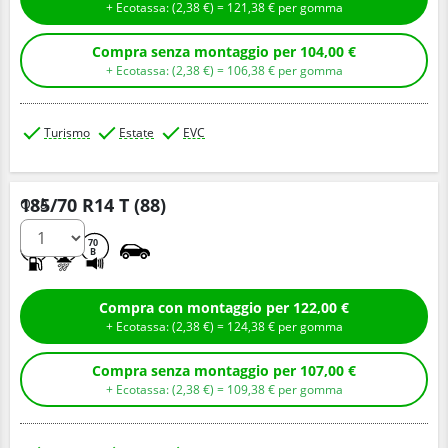
+ Ecotassa: (
2,
38
€
) =
121,
38
€
per gomma
Compra senza montaggio per 104,00 €
+ Ecotassa: (
2,
38
€
) =
106,
38
€
per gomma
Turismo
Estate
EVC
185/70 R14 T (88)
Q.tà
C
A
70
B
Compra con montaggio per 122,00 €
+ Ecotassa: (
2,
38
€
) =
124,
38
€
per gomma
Compra senza montaggio per 107,00 €
+ Ecotassa: (
2,
38
€
) =
109,
38
€
per gomma