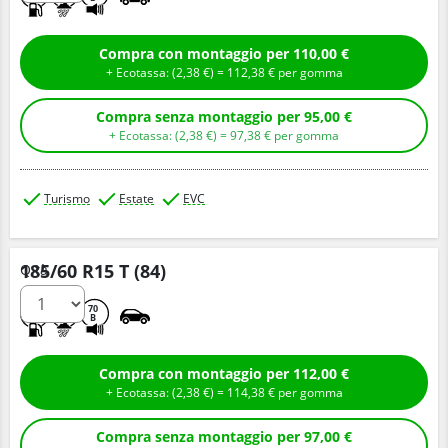
Compra con montaggio per 110,00 €
+ Ecotassa: (
2,
38
€
) =
112,
38
€
per gomma
Compra senza montaggio per 95,00 €
+ Ecotassa: (
2,
38
€
) =
97,
38
€
per gomma
Turismo
Estate
EVC
185/60 R15 T (84)
Q.tà
B
A
70
B
Compra con montaggio per 112,00 €
+ Ecotassa: (
2,
38
€
) =
114,
38
€
per gomma
Compra senza montaggio per 97,00 €