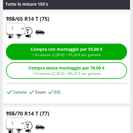
Tutte le misure 155's
155/65 R14 T (75)
Q.tà
C
A
69
B
Compra con montaggio per 93,00 €
+ Ecotassa: (
2,
20
€
) =
95,
20
€
per gomma
Compra senza montaggio per 78,00 €
+ Ecotassa: (
2,
20
€
) =
80,
20
€
per gomma
Turismo
Estate
EVC
155/70 R14 T (77)
Q.tà
C
A
68
B