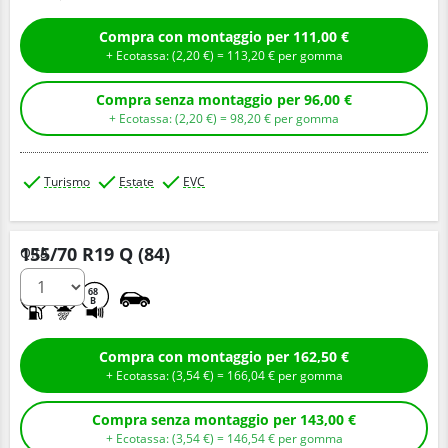
Compra con montaggio per 111,00 €
+ Ecotassa: (
2,
20
€
) =
113,
20
€
per gomma
Compra senza montaggio per 96,00 €
+ Ecotassa: (
2,
20
€
) =
98,
20
€
per gomma
Turismo
Estate
EVC
155/70 R19 Q (84)
Q.tà
C
A
68
B
Compra con montaggio per 162,50 €
+ Ecotassa: (
3,
54
€
) =
166,
04
€
per gomma
Compra senza montaggio per 143,00 €
+ Ecotassa: (
3,
54
€
) =
146,
54
€
per gomma