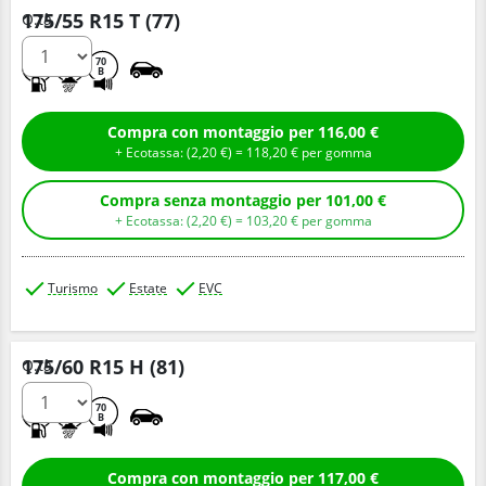
175/55 R15 T (77)
Q.tà
C
A
70
B
Compra con montaggio per 116,00 €
+ Ecotassa: (
2,
20
€
) =
118,
20
€
per gomma
Compra senza montaggio per 101,00 €
+ Ecotassa: (
2,
20
€
) =
103,
20
€
per gomma
Turismo
Estate
EVC
175/60 R15 H (81)
Q.tà
C
A
70
B
Compra con montaggio per 117,00 €