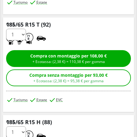
Turismo
Estate
185/65 R15 T (92)
Q.tà
B
A
71
B
Compra con montaggio per 108,00 €
+ Ecotassa: (
2,
38
€
) =
110,
38
€
per gomma
Compra senza montaggio per 93,00 €
+ Ecotassa: (
2,
38
€
) =
95,
38
€
per gomma
Turismo
Estate
EVC
185/65 R15 H (88)
Q.tà
B
A
70
B