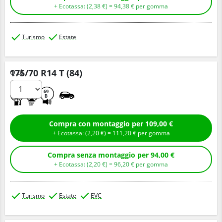
+ Ecotassa: (
2,
38
€
) =
94,
38
€
per gomma
Turismo
Estate
175/70 R14 T (84)
Q.tà
C
A
69
B
Compra con montaggio per 109,00 €
+ Ecotassa: (
2,
20
€
) =
111,
20
€
per gomma
Compra senza montaggio per 94,00 €
+ Ecotassa: (
2,
20
€
) =
96,
20
€
per gomma
Turismo
Estate
EVC