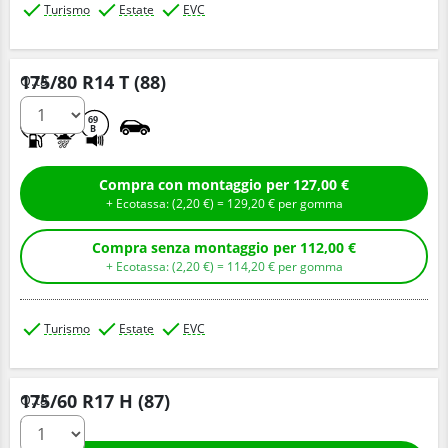
Turismo
Estate
EVC
175/80 R14 T (88)
Q.tà
C
A
69
B
Compra con montaggio per 127,00 €
+ Ecotassa: (
2,
20
€
) =
129,
20
€
per gomma
Compra senza montaggio per 112,00 €
+ Ecotassa: (
2,
20
€
) =
114,
20
€
per gomma
Turismo
Estate
EVC
175/60 R17 H (87)
Q.tà