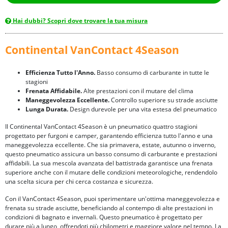
Hai dubbi? Scopri dove trovare la tua misura
Continental VanContact 4Season
Efficienza Tutto l'Anno.
Basso consumo di carburante in tutte le
stagioni
Frenata Affidabile.
Alte prestazioni con il mutare del clima
Maneggevolezza Eccellente.
Controllo superiore su strade asciutte
Lunga Durata.
Design durevole per una vita estesa del pneumatico
Il Continental VanContact 4Season è un pneumatico quattro stagioni
progettato per furgoni e camper, garantendo efficienza tutto l'anno e una
maneggevolezza eccellente. Che sia primavera, estate, autunno o inverno,
questo pneumatico assicura un basso consumo di carburante e prestazioni
affidabili. La sua mescola avanzata del battistrada garantisce una frenata
superiore anche con il mutare delle condizioni meteorologiche, rendendolo
una scelta sicura per chi cerca costanza e sicurezza.
Con il VanContact 4Season, puoi sperimentare un'ottima maneggevolezza e
frenata su strade asciutte, beneficiando al contempo di alte prestazioni in
condizioni di bagnato e invernali. Questo pneumatico è progettato per
durare più a lungo, offrendoti più chilometri e maggiore valore nel tempo. La