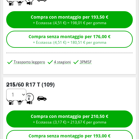
Compra con montaggio per 193,50 €
+ Ecotassa: (
4,
51
€
) =
198,
01
€
per gomma
Compra senza montaggio per 176,00 €
+ Ecotassa: (
4,
51
€
) =
180,
51
€
per gomma
Trasporto leggero
4 stagioni
3PMSF
215/60 R17 T (109)
Q.tà
B
A
73
B
Compra con montaggio per 210,50 €
+ Ecotassa: (
3,
17
€
) =
213,
67
€
per gomma
Compra senza montaggio per 193,00 €