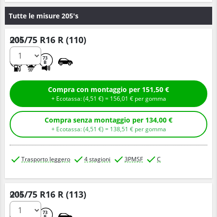
Tutte le misure 205's
205/75 R16 R (110)
Q.tà
C
A
73
B
Compra con montaggio per 151,50 €
+ Ecotassa: (
4,
51
€
) =
156,
01
€
per gomma
Compra senza montaggio per 134,00 €
+ Ecotassa: (
4,
51
€
) =
138,
51
€
per gomma
Trasporto leggero
4 stagioni
3PMSF
C
205/75 R16 R (113)
Q.tà
C
A
73
B