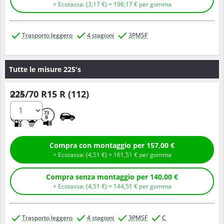
+ Ecotassa: (
3,
17
€
) =
196,
17
€
per gomma
Trasporto leggero
4 stagioni
3PMSF
Tutte le misure 225's
225/70 R15 R (112)
Q.tà
C
A
73
B
Compra con montaggio per 157,00 €
+ Ecotassa: (
4,
51
€
) =
161,
51
€
per gomma
Compra senza montaggio per 140,00 €
+ Ecotassa: (
4,
51
€
) =
144,
51
€
per gomma
Trasporto leggero
4 stagioni
3PMSF
C