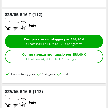
225/65 R16 T (112)
Q.tà
B
A
73
B
Compra con montaggio per 176,50 €
+ Ecotassa: (
4,
51
€
) =
181,
01
€
per gomma
Compra senza montaggio per 159,00 €
+ Ecotassa: (
4,
51
€
) =
163,
51
€
per gomma
Trasporto leggero
4 stagioni
3PMSF
225/65 R16 R (112)
Q.tà
B
A
73
B