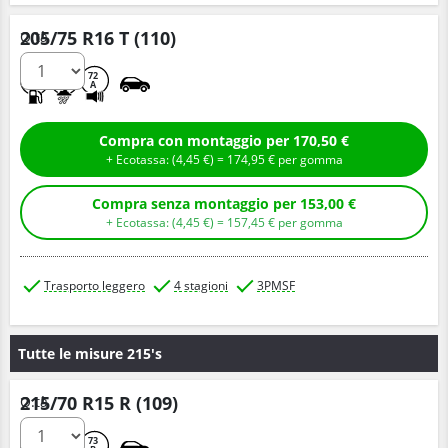
205/75 R16 T (110)
Q.tà
A
A
72
A
Compra con montaggio per 170,50 €
+ Ecotassa: (
4,
45
€
) =
174,
95
€
per gomma
Compra senza montaggio per 153,00 €
+ Ecotassa: (
4,
45
€
) =
157,
45
€
per gomma
Trasporto leggero
4 stagioni
3PMSF
Tutte le misure 215's
215/70 R15 R (109)
Q.tà
C
A
73