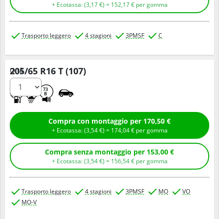
+ Ecotassa: (
3,
17
€
) =
152,
17
€
per gomma
Trasporto leggero
4 stagioni
3PMSF
C
205/65 R16 T (107)
Q.tà
C
A
73
B
Compra con montaggio per 170,50 €
+ Ecotassa: (
3,
54
€
) =
174,
04
€
per gomma
Compra senza montaggio per 153,00 €
+ Ecotassa: (
3,
54
€
) =
156,
54
€
per gomma
Trasporto leggero
4 stagioni
3PMSF
MO
VO
MO-V