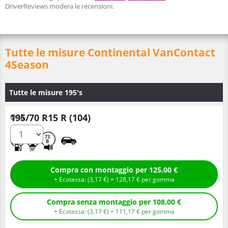
DriverReviews modera le recensioni.
Tutte le misure Continental VanContact
4Season
Tutte le misure 195's
195/70 R15 R (104)
Q.tà
C
A
73
B
Compra con montaggio per 125,00 €
+ Ecotassa: (
3,
17
€
) =
128,
17
€
per gomma
Compra senza montaggio per 108,00 €
+ Ecotassa: (
3,
17
€
) =
111,
17
€
per gomma