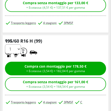
Compra senza montaggio per 133,00 €
+ Ecotassa: (
4,
51
€
) =
137,
51
€
per gomma
Trasporto leggero
4 stagioni
3PMSF
195/60 R16 H (99)
Q.tà
C
A
73
B
Compra con montaggio per 178,50 €
+ Ecotassa: (
3,
54
€
) =
182,
04
€
per gomma
Compra senza montaggio per 161,00 €
+ Ecotassa: (
3,
54
€
) =
164,
54
€
per gomma
Trasporto leggero
4 stagioni
3PMSF
C