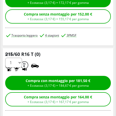
+ Ecotassa: (
3,
17
€
) =
172,
17
€
per gomma
Compra senza montaggio per 152,00 €
+ Ecotassa: (
3,
17
€
) =
155,
17
€
per gomma
Trasporto leggero
4 stagioni
3PMSF
215/60 R16 T (0)
Q.tà
C
A
73
B
Compra con montaggio per 181,50 €
+ Ecotassa: (
3,
17
€
) =
184,
67
€
per gomma
Compra senza montaggio per 164,00 €
+ Ecotassa: (
3,
17
€
) =
167,
17
€
per gomma