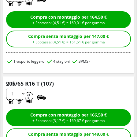
Compra con montaggio per 164,50 €
+ Ecotassa: (
4,
51
€
) =
169,
01
€
per gomma
Compra senza montaggio per 147,00 €
+ Ecotassa: (
4,
51
€
) =
151,
51
€
per gomma
Trasporto leggero
4 stagioni
3PMSF
205/65 R16 T (107)
Q.tà
B
A
73
B
Compra con montaggio per 166,50 €
+ Ecotassa: (
3,
17
€
) =
169,
67
€
per gomma
Compra senza montaggio per 149,00 €