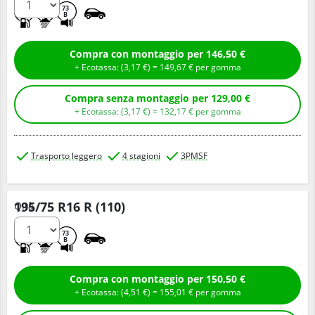
C
A
73
B
Compra con montaggio per 146,50 €
+ Ecotassa: (
3,
17
€
) =
149,
67
€
per gomma
Compra senza montaggio per 129,00 €
+ Ecotassa: (
3,
17
€
) =
132,
17
€
per gomma
Trasporto leggero
4 stagioni
3PMSF
195/75 R16 R (110)
Q.tà
C
A
73
B
Compra con montaggio per 150,50 €
+ Ecotassa: (
4,
51
€
) =
155,
01
€
per gomma