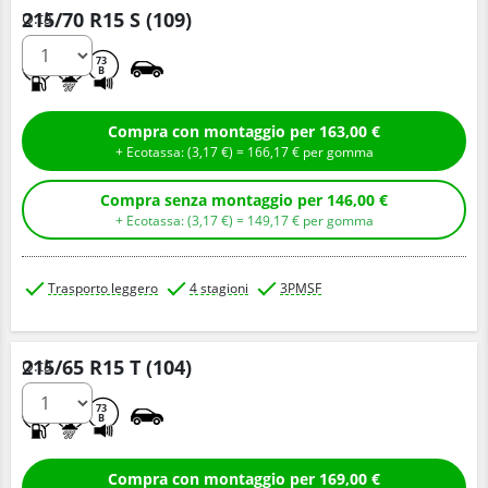
215/70 R15 S (109)
Q.tà
C
A
73
B
Compra con montaggio per 163,00 €
+ Ecotassa: (
3,
17
€
) =
166,
17
€
per gomma
Compra senza montaggio per 146,00 €
+ Ecotassa: (
3,
17
€
) =
149,
17
€
per gomma
Trasporto leggero
4 stagioni
3PMSF
215/65 R15 T (104)
Q.tà
C
A
73
B
Compra con montaggio per 169,00 €