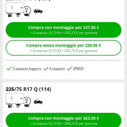
C
A
73
B
Compra con montaggio per 237,50 €
+ Ecotassa: (
5,
73
€
) =
243,
23
€
per gomma
Compra senza montaggio per 220,00 €
+ Ecotassa: (
5,
73
€
) =
225,
73
€
per gomma
Trasporto leggero
4 stagioni
3PMSF
225/75 R17 Q (114)
Q.tà
C
A
73
B
Compra con montaggio per 263,50 €
+ Ecotassa: (
5,
73
€
) =
269,
23
€
per gomma