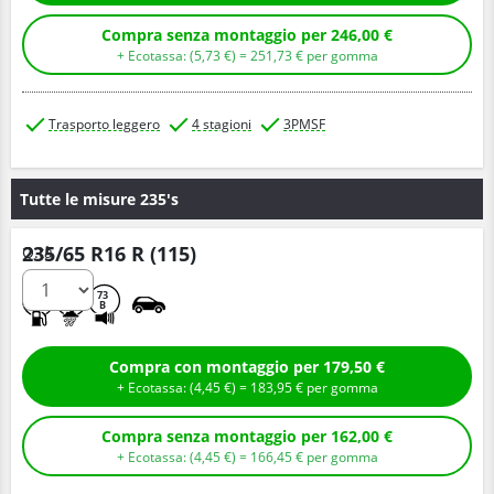
Compra senza montaggio per 246,00 €
+ Ecotassa: (
5,
73
€
) =
251,
73
€
per gomma
Trasporto leggero
4 stagioni
3PMSF
Tutte le misure 235's
235/65 R16 R (115)
Q.tà
B
A
73
B
Compra con montaggio per 179,50 €
+ Ecotassa: (
4,
45
€
) =
183,
95
€
per gomma
Compra senza montaggio per 162,00 €
+ Ecotassa: (
4,
45
€
) =
166,
45
€
per gomma