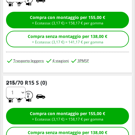
B
Compra con montaggio per 155,00 €
+ Ecotassa: (
3,
17
€
) =
158,
17
€
per gomma
Compra senza montaggio per 138,00 €
+ Ecotassa: (
3,
17
€
) =
141,
17
€
per gomma
Trasporto leggero
4 stagioni
3PMSF
215/70 R15 S (0)
Q.tà
C
A
73
B
Compra con montaggio per 155,00 €
+ Ecotassa: (
3,
17
€
) =
158,
17
€
per gomma
Compra senza montaggio per 138,00 €