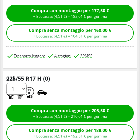
Compra con montaggio per 177,50 €
+ Ecotassa: (
4,
51
€
) =
182,
01
€
per gomma
Compra senza montaggio per 160,00 €
+ Ecotassa: (
4,
51
€
) =
164,
51
€
per gomma
Trasporto leggero
4 stagioni
3PMSF
225/55 R17 H (0)
Q.tà
C
B
73
B
Compra con montaggio per 205,50 €
+ Ecotassa: (
4,
51
€
) =
210,
01
€
per gomma
Compra senza montaggio per 188,00 €
+ Ecotassa: (
4,
51
€
) =
192,
51
€
per gomma