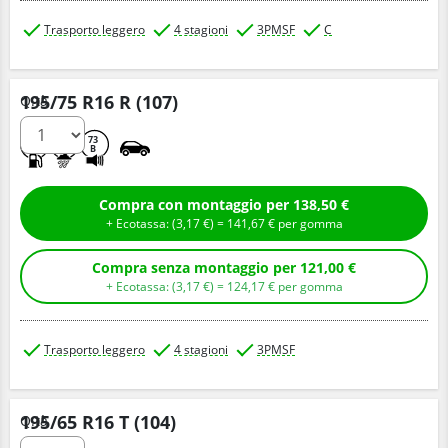
Trasporto leggero
4 stagioni
3PMSF
C
195/75 R16 R (107)
Q.tà
C
A
73
B
Compra con montaggio per 138,50 €
+ Ecotassa: (
3,
17
€
) =
141,
67
€
per gomma
Compra senza montaggio per 121,00 €
+ Ecotassa: (
3,
17
€
) =
124,
17
€
per gomma
Trasporto leggero
4 stagioni
3PMSF
195/65 R16 T (104)
Q.tà