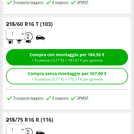
Trasporto leggero
4 stagioni
3PMSF
215/60 R16 T (103)
Q.tà
C
A
73
B
Compra con montaggio per 184,50 €
+ Ecotassa: (
3,
17
€
) =
187,
67
€
per gomma
Compra senza montaggio per 167,00 €
+ Ecotassa: (
3,
17
€
) =
170,
17
€
per gomma
Trasporto leggero
4 stagioni
3PMSF
215/75 R16 R (116)
Q.tà
C
A
73
B