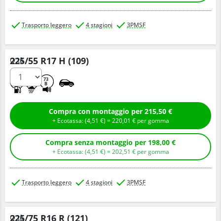
Trasporto leggero
4 stagioni
3PMSF
225/55 R17 H (109)
Q.tà
C
B
73
B
Compra con montaggio per 215,50 €
+ Ecotassa: (
4,
51
€
) =
220,
01
€
per gomma
Compra senza montaggio per 198,00 €
+ Ecotassa: (
4,
51
€
) =
202,
51
€
per gomma
Trasporto leggero
4 stagioni
3PMSF
225/75 R16 R (121)
Q.tà