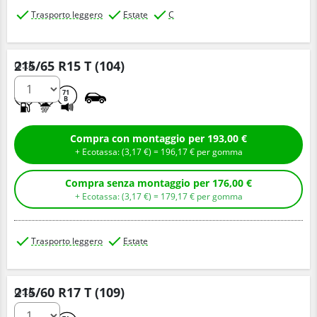
Trasporto leggero
Estate
C
215/65 R15 T (104)
Q.tà
B
A
71
B
Compra con montaggio per 193,00 €
+ Ecotassa: (
3,
17
€
) =
196,
17
€
per gomma
Compra senza montaggio per 176,00 €
+ Ecotassa: (
3,
17
€
) =
179,
17
€
per gomma
Trasporto leggero
Estate
215/60 R17 T (109)
Q.tà