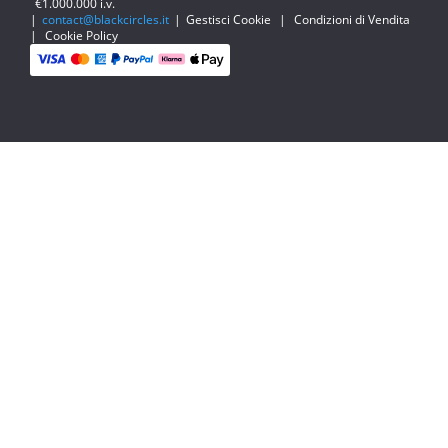
€1.000.000 i.v.
|
contact@blackcircles.it
|
Gestisci Cookie
|
Condizioni di Vendita
|
Cookie Policy