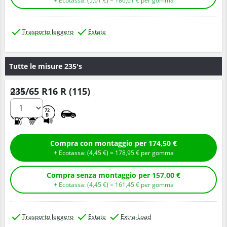
+ Ecotassa: (
5,
61
€
) =
186,
61
€
per gomma
Trasporto leggero
Estate
Tutte le misure 235's
235/65 R16 R (115)
Q.tà
A
A
72
B
Compra con montaggio per 174,50 €
+ Ecotassa: (
4,
45
€
) =
178,
95
€
per gomma
Compra senza montaggio per 157,00 €
+ Ecotassa: (
4,
45
€
) =
161,
45
€
per gomma
Trasporto leggero
Estate
Extra-Load