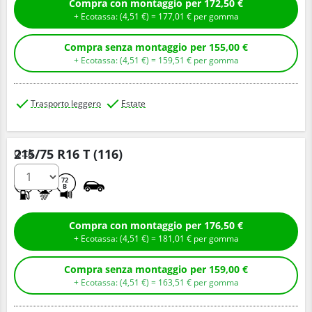
Compra con montaggio per 172,50 €
+ Ecotassa: (
4,
51
€
) =
177,
01
€
per gomma
Compra senza montaggio per 155,00 €
+ Ecotassa: (
4,
51
€
) =
159,
51
€
per gomma
Trasporto leggero
Estate
215/75 R16 T (116)
Q.tà
A
A
72
B
Compra con montaggio per 176,50 €
+ Ecotassa: (
4,
51
€
) =
181,
01
€
per gomma
Compra senza montaggio per 159,00 €
+ Ecotassa: (
4,
51
€
) =
163,
51
€
per gomma