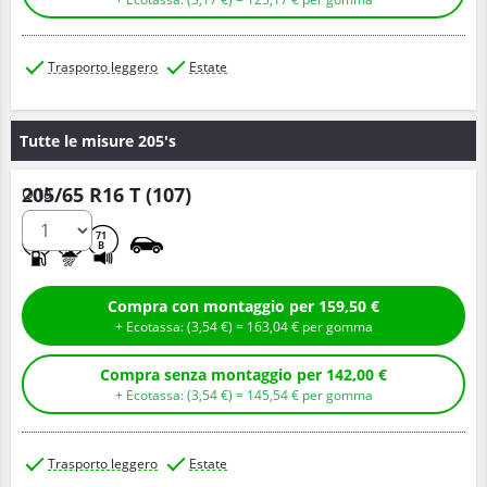
Trasporto leggero
Estate
Tutte le misure 205's
205/65 R16 T (107)
Q.tà
A
A
71
B
Compra con montaggio per 159,50 €
+ Ecotassa: (
3,
54
€
) =
163,
04
€
per gomma
Compra senza montaggio per 142,00 €
+ Ecotassa: (
3,
54
€
) =
145,
54
€
per gomma
Trasporto leggero
Estate