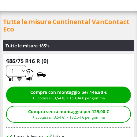
Tutte le misure Continental VanContact
Eco
Tutte le misure 185's
185/75 R16 R (0)
Q.tà
A
A
72
B
Compra con montaggio per 146,50 €
+ Ecotassa: (
3,
54
€
) =
150,
04
€
per gomma
Compra senza montaggio per 129,00 €
+ Ecotassa: (
3,
54
€
) =
132,
54
€
per gomma
Trasporto leggero
Estate