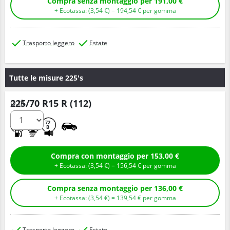
Compra senza montaggio per 191,00 €
+ Ecotassa: (
3,
54
€
) =
194,
54
€
per gomma
Trasporto leggero
Estate
Tutte le misure 225's
225/70 R15 R (112)
Q.tà
A
A
72
B
Compra con montaggio per 153,00 €
+ Ecotassa: (
3,
54
€
) =
156,
54
€
per gomma
Compra senza montaggio per 136,00 €
+ Ecotassa: (
3,
54
€
) =
139,
54
€
per gomma
Trasporto leggero
Estate