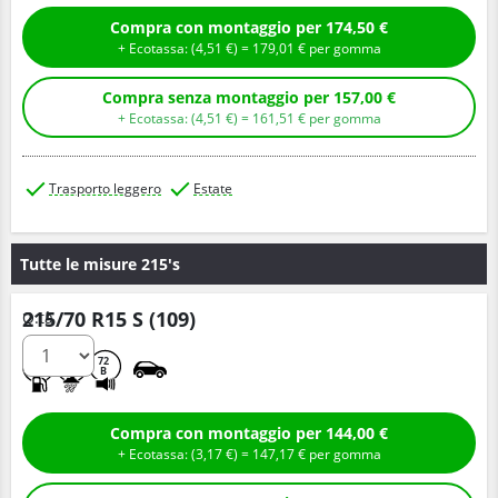
Compra con montaggio per 174,50 €
+ Ecotassa: (
4,
51
€
) =
179,
01
€
per gomma
Compra senza montaggio per 157,00 €
+ Ecotassa: (
4,
51
€
) =
161,
51
€
per gomma
Trasporto leggero
Estate
Tutte le misure 215's
215/70 R15 S (109)
Q.tà
A
A
72
B
Compra con montaggio per 144,00 €
+ Ecotassa: (
3,
17
€
) =
147,
17
€
per gomma