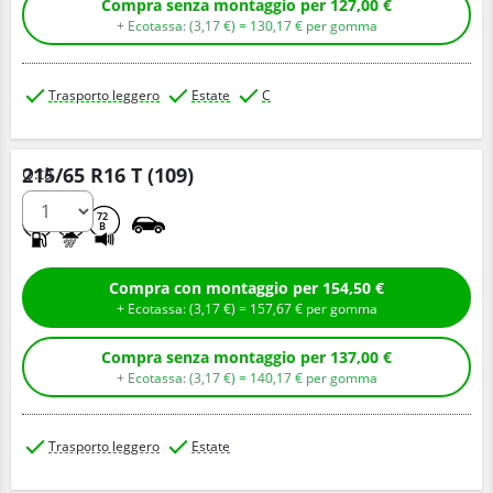
Compra senza montaggio per 127,00 €
+ Ecotassa: (
3,
17
€
) =
130,
17
€
per gomma
Trasporto leggero
Estate
C
215/65 R16 T (109)
Q.tà
A
A
72
B
Compra con montaggio per 154,50 €
+ Ecotassa: (
3,
17
€
) =
157,
67
€
per gomma
Compra senza montaggio per 137,00 €
+ Ecotassa: (
3,
17
€
) =
140,
17
€
per gomma
Trasporto leggero
Estate