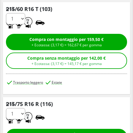
215/60 R16 T (103)
Q.tà
A
A
72
B
Compra con montaggio per 159,50 €
+ Ecotassa: (
3,
17
€
) =
162,
67
€
per gomma
Compra senza montaggio per 142,00 €
+ Ecotassa: (
3,
17
€
) =
145,
17
€
per gomma
Trasporto leggero
Estate
215/75 R16 R (116)
Q.tà
A
A
72
B