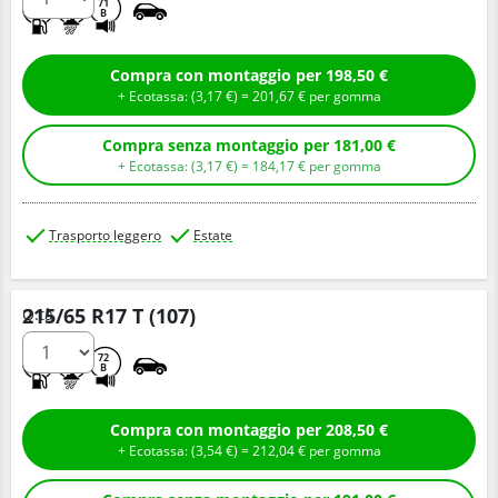
A
A
71
B
Compra con montaggio per 198,50 €
+ Ecotassa: (
3,
17
€
) =
201,
67
€
per gomma
Compra senza montaggio per 181,00 €
+ Ecotassa: (
3,
17
€
) =
184,
17
€
per gomma
Trasporto leggero
Estate
215/65 R17 T (107)
Q.tà
A
A
72
B
Compra con montaggio per 208,50 €
+ Ecotassa: (
3,
54
€
) =
212,
04
€
per gomma