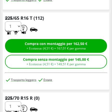
225/65 R16 T (112)
Q.tà
A
A
72
B
Compra con montaggio per 162,50 €
+ Ecotassa: (
4,
51
€
) =
167,
01
€
per gomma
Compra senza montaggio per 145,00 €
+ Ecotassa: (
4,
51
€
) =
149,
51
€
per gomma
Trasporto leggero
Estate
225/70 R15 R (0)
Q.tà
A
A
72
B