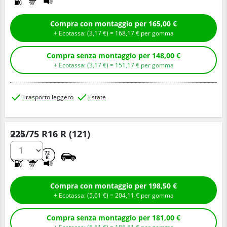
Compra con montaggio per 165,00 €
+ Ecotassa: (
3,
17
€
) =
168,
17
€
per gomma
Compra senza montaggio per 148,00 €
+ Ecotassa: (
3,
17
€
) =
151,
17
€
per gomma
Trasporto leggero
Estate
225/75 R16 R (121)
Q.tà
A
A
72
B
Compra con montaggio per 198,50 €
+ Ecotassa: (
5,
61
€
) =
204,
11
€
per gomma
Compra senza montaggio per 181,00 €