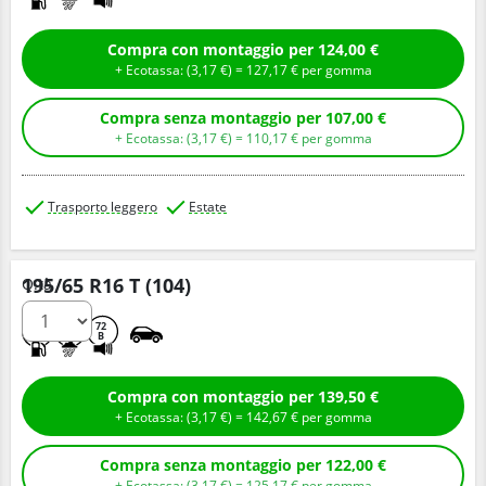
Compra con montaggio per 124,00 €
+ Ecotassa: (
3,
17
€
) =
127,
17
€
per gomma
Compra senza montaggio per 107,00 €
+ Ecotassa: (
3,
17
€
) =
110,
17
€
per gomma
Trasporto leggero
Estate
195/65 R16 T (104)
Q.tà
A
A
72
B
Compra con montaggio per 139,50 €
+ Ecotassa: (
3,
17
€
) =
142,
67
€
per gomma
Compra senza montaggio per 122,00 €
+ Ecotassa: (
3,
17
€
) =
125,
17
€
per gomma