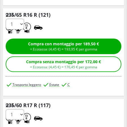
235/65 R16 R (121)
Q.tà
A
A
72
B
Compra con montaggio per 189,50 €
+ Ecotassa: (
4,
45
€
) =
193,
95
€
per gomma
Compra senza montaggio per 172,00 €
+ Ecotassa: (
4,
45
€
) =
176,
45
€
per gomma
Trasporto leggero
Estate
C
235/60 R17 R (117)
Q.tà
A
A
72
B