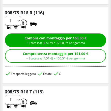
205/75 R16 R (116)
Q.tà
A
A
72
B
Compra con montaggio per 168,50 €
+ Ecotassa: (
4,
51
€
) =
173,
01
€
per gomma
Compra senza montaggio per 151,00 €
+ Ecotassa: (
4,
51
€
) =
155,
51
€
per gomma
Trasporto leggero
Estate
C
205/75 R16 T (113)
Q.tà
A
A
72
B