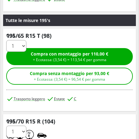
Tutte le misure 195's
195/65 R15 T (98)
Q.tà
Compra con montaggio per 110,00 €
+ Ecotassa: (
3,
54
€
) =
113,
54
€
per gomma
Compra senza montaggio per 93,00 €
+ Ecotassa: (
3,
54
€
) =
96,
54
€
per gomma
Trasporto leggero
Estate
C
195/70 R15 R (104)
Q.tà
A
A
72
B