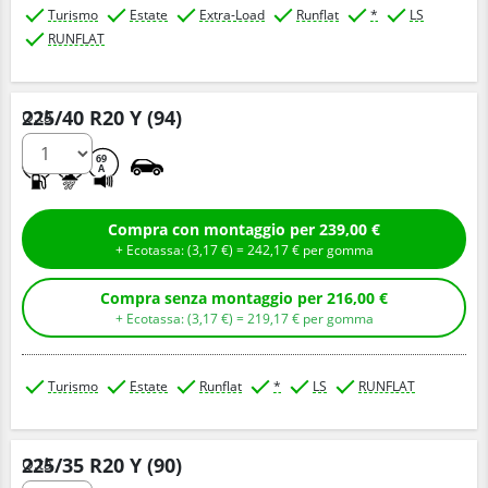
Turismo
Estate
Extra-Load
Runflat
*
LS
RUNFLAT
225/40 R20 Y (94)
Q.tà
B
A
69
A
Compra con montaggio per 239,00 €
+ Ecotassa: (
3,
17
€
) =
242,
17
€
per gomma
Compra senza montaggio per 216,00 €
+ Ecotassa: (
3,
17
€
) =
219,
17
€
per gomma
Turismo
Estate
Runflat
*
LS
RUNFLAT
225/35 R20 Y (90)
Q.tà