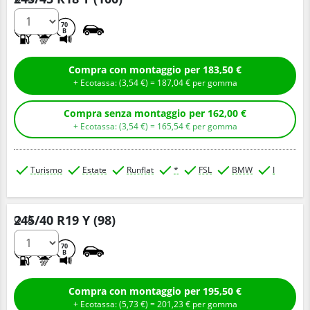
B
B
70
B
Compra con montaggio per 183,50 €
+ Ecotassa: (
3,
54
€
) =
187,
04
€
per gomma
Compra senza montaggio per 162,00 €
+ Ecotassa: (
3,
54
€
) =
165,
54
€
per gomma
Turismo
Estate
Runflat
*
FSL
BMW
I
245/40 R19 Y (98)
Q.tà
B
B
70
B
Compra con montaggio per 195,50 €
+ Ecotassa: (
5,
73
€
) =
201,
23
€
per gomma