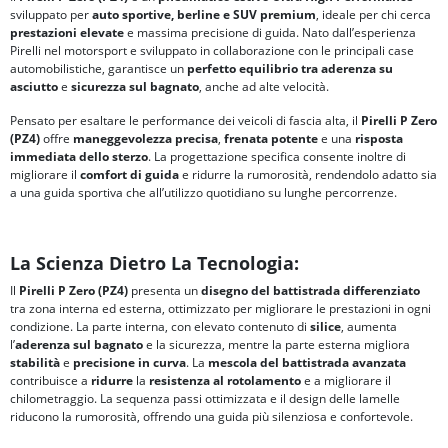
sviluppato per
auto sportive, berline e SUV premium
, ideale per chi cerca
prestazioni elevate
e massima precisione di guida. Nato dall’esperienza
Pirelli nel motorsport e sviluppato in collaborazione con le principali case
automobilistiche, garantisce un
perfetto equilibrio tra
aderenza su
asciutto
e
sicurezza sul bagnato
, anche ad alte velocità.
Pensato per esaltare le performance dei veicoli di fascia alta, il
Pirelli P Zero
(PZ4)
offre
maneggevolezza precisa
,
frenata potente
e una
risposta
immediata dello sterzo
. La progettazione specifica consente inoltre di
migliorare il
comfort di guida
e ridurre la rumorosità, rendendolo adatto sia
a una guida sportiva che all’utilizzo quotidiano su lunghe percorrenze.
La Scienza Dietro La Tecnologia:
Il
Pirelli P Zero (PZ4)
presenta un
disegno del battistrada differenziato
tra zona interna ed esterna, ottimizzato per migliorare le prestazioni in ogni
condizione. La parte interna, con elevato contenuto di
silice
, aumenta
l’
aderenza sul bagnato
e la sicurezza, mentre la parte esterna migliora
stabilità
e
precisione in curva
. La
mescola del battistrada avanzata
contribuisce a
ridurre
la
resistenza al rotolamento
e a migliorare il
chilometraggio. La sequenza passi ottimizzata e il design delle lamelle
riducono la rumorosità, offrendo una guida più silenziosa e confortevole.