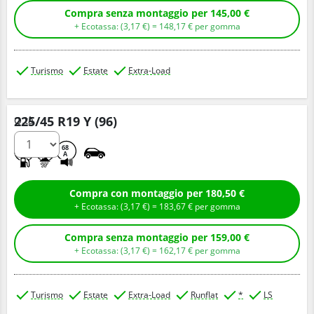
Compra senza montaggio per 145,00 €
+ Ecotassa: (
3,
17
€
) =
148,
17
€
per gomma
Turismo
Estate
Extra-Load
225/45 R19 Y (96)
Q.tà
D
A
68
A
Compra con montaggio per 180,50 €
+ Ecotassa: (
3,
17
€
) =
183,
67
€
per gomma
Compra senza montaggio per 159,00 €
+ Ecotassa: (
3,
17
€
) =
162,
17
€
per gomma
Turismo
Estate
Extra-Load
Runflat
*
LS