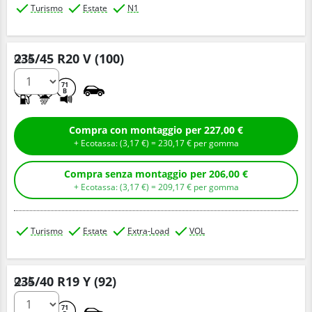
Turismo
Estate
N1
235/45 R20 V (100)
Q.tà
A
B
71
B
Compra con montaggio per 227,00 €
+ Ecotassa: (
3,
17
€
) =
230,
17
€
per gomma
Compra senza montaggio per 206,00 €
+ Ecotassa: (
3,
17
€
) =
209,
17
€
per gomma
Turismo
Estate
Extra-Load
VOL
235/40 R19 Y (92)
Q.tà
D
A
71