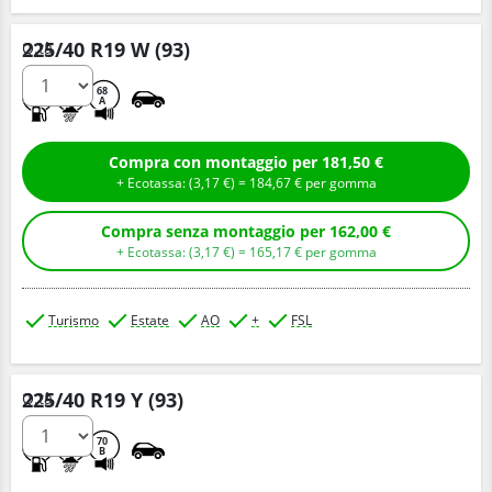
225/40 R19 W (93)
Q.tà
C
A
68
A
Compra con montaggio per 181,50 €
+ Ecotassa: (
3,
17
€
) =
184,
67
€
per gomma
Compra senza montaggio per 162,00 €
+ Ecotassa: (
3,
17
€
) =
165,
17
€
per gomma
Turismo
Estate
AO
+
FSL
225/40 R19 Y (93)
Q.tà
A
C
70
B