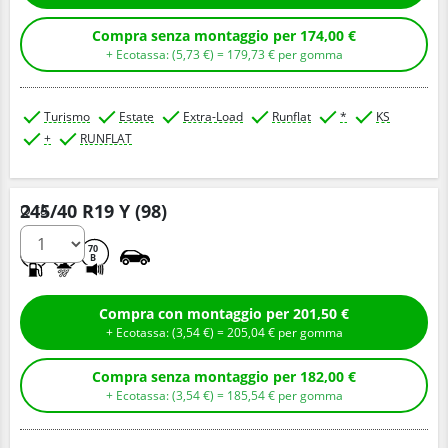
Compra senza montaggio per 174,00 €
+ Ecotassa: (
5,
73
€
) =
179,
73
€
per gomma
Turismo
Estate
Extra-Load
Runflat
*
KS
+
RUNFLAT
245/40 R19 Y (98)
Q.tà
B
A
70
B
Compra con montaggio per 201,50 €
+ Ecotassa: (
3,
54
€
) =
205,
04
€
per gomma
Compra senza montaggio per 182,00 €
+ Ecotassa: (
3,
54
€
) =
185,
54
€
per gomma