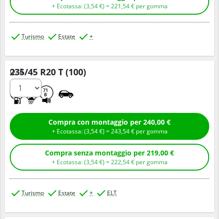
+ Ecotassa: (
3,
54
€
) =
221,
54
€
per gomma
Turismo
Estate
+
235/45 R20 T (100)
Q.tà
C
A
71
B
Compra con montaggio per 240,00 €
+ Ecotassa: (
3,
54
€
) =
243,
54
€
per gomma
Compra senza montaggio per 219,00 €
+ Ecotassa: (
3,
54
€
) =
222,
54
€
per gomma
Turismo
Estate
+
ELT