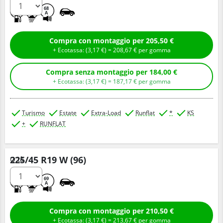
B
B
68
A
Compra con montaggio per 205,50 €
+ Ecotassa: (
3,
17
€
) =
208,
67
€
per gomma
Compra senza montaggio per 184,00 €
+ Ecotassa: (
3,
17
€
) =
187,
17
€
per gomma
Turismo
Estate
Extra-Load
Runflat
*
KS
+
RUNFLAT
225/45 R19 W (96)
Q.tà
A
B
69
A
Compra con montaggio per 210,50 €
+ Ecotassa: (
3,
17
€
) =
213,
67
€
per gomma