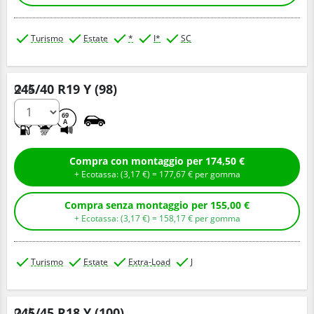
Turismo
Estate
*
I*
SC
245/40 R19 Y (98)
Q.tà
C
A
69
A
Compra con montaggio per 174,50 €
+ Ecotassa: (
3,
17
€
) =
177,
67
€
per gomma
Compra senza montaggio per 155,00 €
+ Ecotassa: (
3,
17
€
) =
158,
17
€
per gomma
Turismo
Estate
Extra-Load
J
245/45 R18 Y (100)
Q.tà