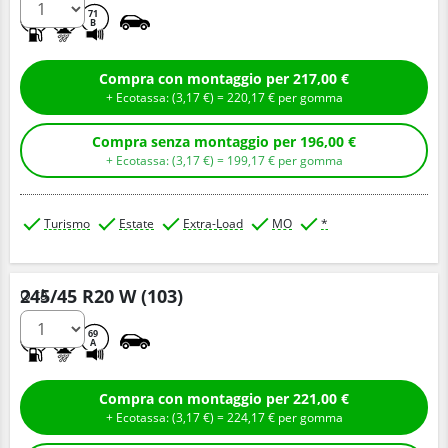
A
A
71
B
Compra con montaggio per 217,00 €
+ Ecotassa: (
3,
17
€
) =
220,
17
€
per gomma
Compra senza montaggio per 196,00 €
+ Ecotassa: (
3,
17
€
) =
199,
17
€
per gomma
Turismo
Estate
Extra-Load
MO
*
245/45 R20 W (103)
Q.tà
B
A
69
A
Compra con montaggio per 221,00 €
+ Ecotassa: (
3,
17
€
) =
224,
17
€
per gomma