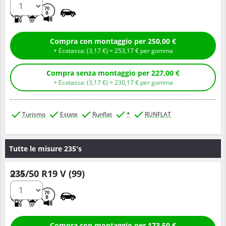
B
B
70
B
Compra con montaggio per 250,00 €
+ Ecotassa: (
3,
17
€
) =
253,
17
€
per gomma
Compra senza montaggio per 227,00 €
+ Ecotassa: (
3,
17
€
) =
230,
17
€
per gomma
Turismo
Estate
Runflat
*
RUNFLAT
Tutte le misure 235's
235/50 R19 V (99)
Q.tà
B
A
70
B
Compra con montaggio per 173,50 €