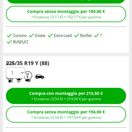
Compra senza montaggio per 189,00 €
+ Ecotassa: (
3,
17
€
) =
192,
17
€
per gomma
Turismo
Estate
Extra-Load
Runflat
*
RUNFLAT
225/35 R19 Y (88)
Q.tà
C
A
72
B
Compra con montaggio per 215,50 €
+ Ecotassa: (
3,
54
€
) =
219,
04
€
per gomma
Compra senza montaggio per 194,00 €
+ Ecotassa: (
3,
54
€
) =
197,
54
€
per gomma