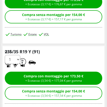
+ Ecotassa: (
3,
17
€
) =
176,
67
€
per gomma
Compra senza montaggio per 154,00 €
+ Ecotassa: (
3,
17
€
) =
157,
17
€
per gomma
Turismo
Estate
VOL
235/35 R19 Y (91)
Q.tà
C
A
70
B
Compra con montaggio per 173,50 €
+ Ecotassa: (
3,
54
€
) =
177,
04
€
per gomma
Compra senza montaggio per 154,00 €
+ Ecotassa: (
3,
54
€
) =
157,
54
€
per gomma