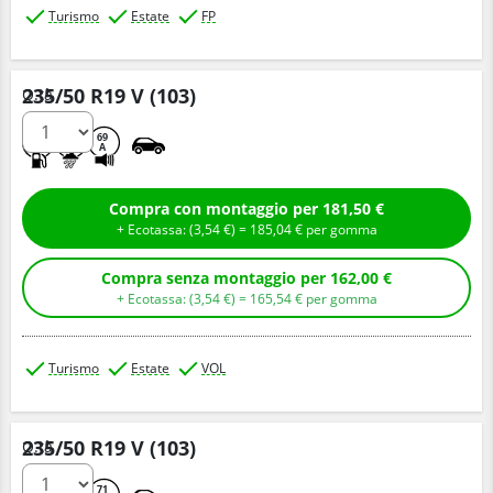
Turismo
Estate
FP
235/50 R19 V (103)
Q.tà
C
B
69
A
Compra con montaggio per 181,50 €
+ Ecotassa: (
3,
54
€
) =
185,
04
€
per gomma
Compra senza montaggio per 162,00 €
+ Ecotassa: (
3,
54
€
) =
165,
54
€
per gomma
Turismo
Estate
VOL
235/50 R19 V (103)
Q.tà
A
B
71