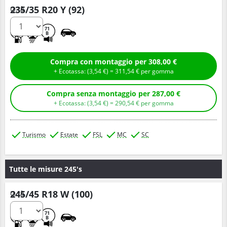
235/35 R20 Y (92)
Q.tà
D
B
71
B
Compra con montaggio per 308,00 €
+ Ecotassa: (
3,
54
€
) =
311,
54
€
per gomma
Compra senza montaggio per 287,00 €
+ Ecotassa: (
3,
54
€
) =
290,
54
€
per gomma
Turismo
Estate
FSL
MC
SC
Tutte le misure 245's
245/45 R18 W (100)
Q.tà
A
B
71
B