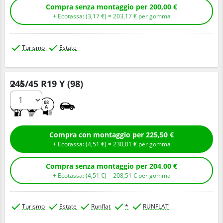
Compra senza montaggio per 200,00 €
+ Ecotassa: (
3,
17
€
) =
203,
17
€
per gomma
Turismo
Estate
245/45 R19 Y (98)
Q.tà
C
A
68
A
Compra con montaggio per 225,50 €
+ Ecotassa: (
4,
51
€
) =
230,
01
€
per gomma
Compra senza montaggio per 204,00 €
+ Ecotassa: (
4,
51
€
) =
208,
51
€
per gomma
Turismo
Estate
Runflat
*
RUNFLAT