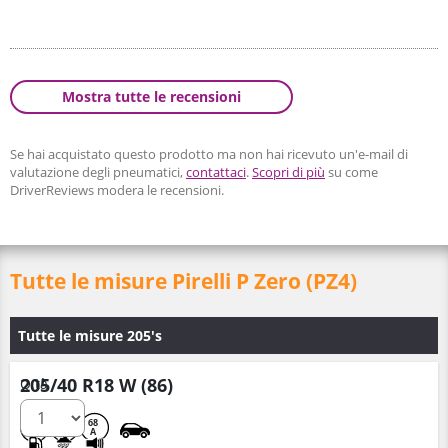
Mostra tutte le recensioni
Se hai acquistato questo prodotto ma non hai ricevuto un'e-mail di
valutazione degli pneumatici,
contattaci
.
Scopri di più
su come
DriverReviews modera le recensioni.
Tutte le misure Pirelli P Zero (PZ4)
Tutte le misure 205's
205/40 R18 W (86)
Q.tà
B
B
68
A