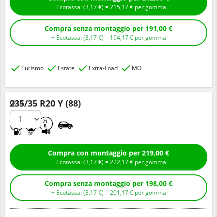
+ Ecotassa: (
3,
17
€
) =
215,
17
€
per gomma
Compra senza montaggio per 191,00 €
+ Ecotassa: (
3,
17
€
) =
194,
17
€
per gomma
Turismo
Estate
Extra-Load
MO
235/35 R20 Y (88)
Q.tà
D
A
71
B
Compra con montaggio per 219,00 €
+ Ecotassa: (
3,
17
€
) =
222,
17
€
per gomma
Compra senza montaggio per 198,00 €
+ Ecotassa: (
3,
17
€
) =
201,
17
€
per gomma