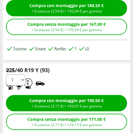
Compra con montaggio per 188,50 €
+ Ecotassa: (
3,
54
€
) =
192,
04
€
per gomma
Compra senza montaggio per 167,00 €
+ Ecotassa: (
3,
54
€
) =
170,
54
€
per gomma
Turismo
Estate
Runflat
*
LS
225/40 R19 Y (93)
Q.tà
A
C
70
B
Compra con montaggio per 190,50 €
+ Ecotassa: (
3,
17
€
) =
193,
67
€
per gomma
Compra senza montaggio per 171,00 €
+ Ecotassa: (
3,
17
€
) =
174,
17
€
per gomma