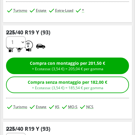
Turismo
Estate
Extra-Load
*
225/40 R19 Y (93)
Q.tà
B
A
69
A
Compra con montaggio per 201,50 €
+ Ecotassa: (
3,
54
€
) =
205,
04
€
per gomma
Compra senza montaggio per 182,00 €
+ Ecotassa: (
3,
54
€
) =
185,
54
€
per gomma
Turismo
Estate
KS
MO-S
NCS
225/40 R19 Y (93)
Q.tà