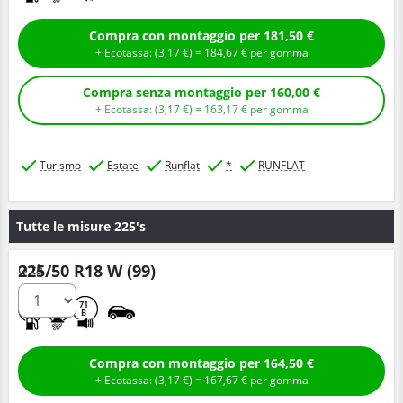
Compra con montaggio per 181,50 €
+ Ecotassa: (
3,
17
€
) =
184,
67
€
per gomma
Compra senza montaggio per 160,00 €
+ Ecotassa: (
3,
17
€
) =
163,
17
€
per gomma
Turismo
Estate
Runflat
*
RUNFLAT
Tutte le misure 225's
225/50 R18 W (99)
Q.tà
C
B
71
B
Compra con montaggio per 164,50 €
+ Ecotassa: (
3,
17
€
) =
167,
67
€
per gomma