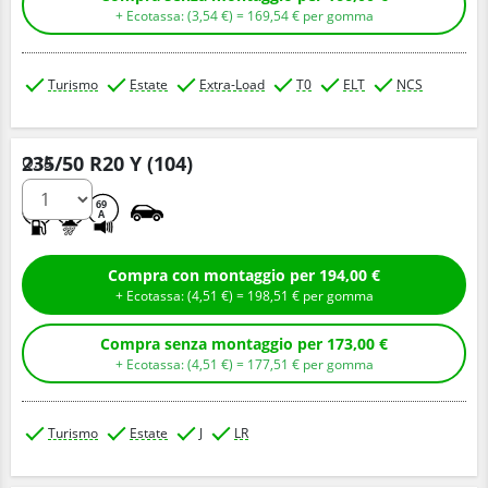
+ Ecotassa: (
3,
54
€
) =
169,
54
€
per gomma
Turismo
Estate
Extra-Load
T0
ELT
NCS
235/50 R20 Y (104)
Q.tà
A
A
69
A
Compra con montaggio per 194,00 €
+ Ecotassa: (
4,
51
€
) =
198,
51
€
per gomma
Compra senza montaggio per 173,00 €
+ Ecotassa: (
4,
51
€
) =
177,
51
€
per gomma
Turismo
Estate
J
LR