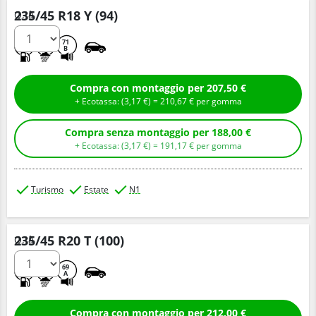
235/45 R18 Y (94)
Q.tà
D
A
71
B
Compra con montaggio per 207,50 €
+ Ecotassa: (
3,
17
€
) =
210,
67
€
per gomma
Compra senza montaggio per 188,00 €
+ Ecotassa: (
3,
17
€
) =
191,
17
€
per gomma
Turismo
Estate
N1
235/45 R20 T (100)
Q.tà
A
B
69
A
Compra con montaggio per 212,00 €