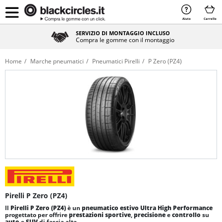
Aiuto
Carrello
SERVIZIO DI MONTAGGIO INCLUSO
Compra le gomme con il montaggio
Home
Marche pneumatici
Pneumatici Pirelli
P Zero (PZ4)
Pirelli P Zero (PZ4)
Il
Pirelli P Zero (PZ4)
è un
pneumatico estivo Ultra High Performance
progettato per offrire
prestazioni sportive
,
precisione
e
controllo
su
auto
e
SUV
di fascia alta.