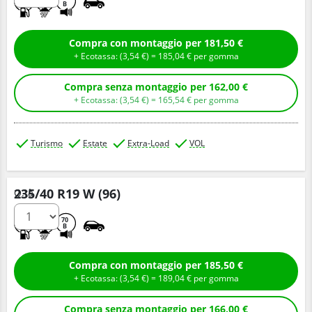
B
Compra con montaggio per 181,50 €
+ Ecotassa: (
3,
54
€
) =
185,
04
€
per gomma
Compra senza montaggio per 162,00 €
+ Ecotassa: (
3,
54
€
) =
165,
54
€
per gomma
Turismo
Estate
Extra-Load
VOL
235/40 R19 W (96)
Q.tà
B
B
70
B
Compra con montaggio per 185,50 €
+ Ecotassa: (
3,
54
€
) =
189,
04
€
per gomma
Compra senza montaggio per 166,00 €