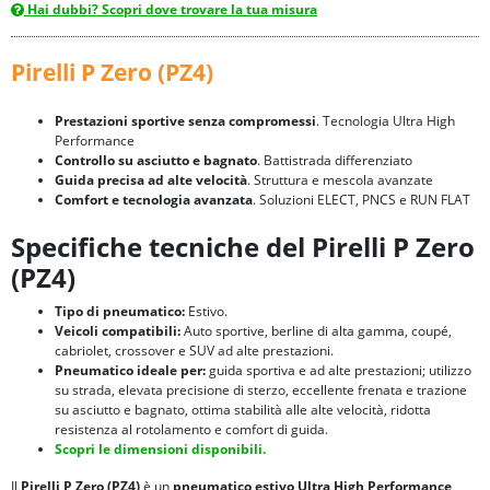
Hai dubbi? Scopri dove trovare la tua misura
Pirelli P Zero (PZ4)
Prestazioni sportive senza compromessi
. Tecnologia Ultra High
Performance
Controllo su asciutto e bagnato
. Battistrada differenziato
Guida precisa ad alte velocità
. Struttura e mescola avanzate
Comfort e tecnologia avanzata
. Soluzioni ELECT, PNCS e RUN FLAT
Specifiche tecniche del Pirelli P Zero
(PZ4)
Tipo di pneumatico:
Estivo.
Veicoli compatibili:
Auto sportive, berline di alta gamma, coupé,
cabriolet, crossover e SUV ad alte prestazioni.
Pneumatico ideale per:
guida sportiva e ad alte prestazioni; utilizzo
su strada, elevata precisione di sterzo, eccellente frenata e trazione
su asciutto e bagnato, ottima stabilità alle alte velocità, ridotta
resistenza al rotolamento e comfort di guida.
Scopri le dimensioni disponibili.
Il
Pirelli P Zero (PZ4)
è un
pneumatico estivo Ultra High Performance