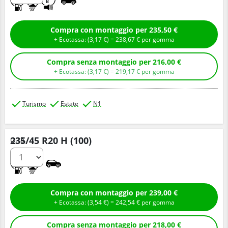
B
Compra con montaggio per 235,50 €
+ Ecotassa: (
3,
17
€
) =
238,
67
€
per gomma
Compra senza montaggio per 216,00 €
+ Ecotassa: (
3,
17
€
) =
219,
17
€
per gomma
Turismo
Estate
N1
235/45 R20 H (100)
Q.tà
C
A
Compra con montaggio per 239,00 €
+ Ecotassa: (
3,
54
€
) =
242,
54
€
per gomma
Compra senza montaggio per 218,00 €