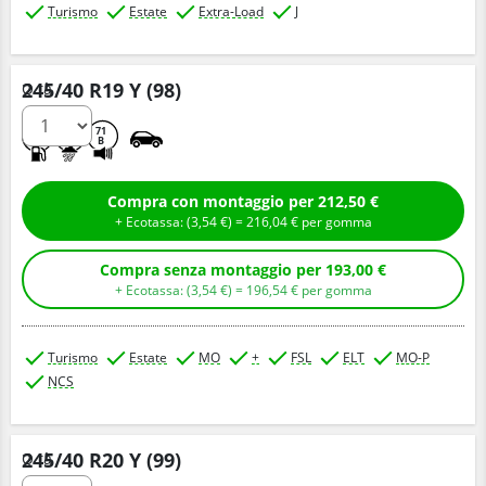
Turismo
Estate
Extra-Load
J
245/40 R19 Y (98)
Q.tà
C
A
71
B
Compra con montaggio per 212,50 €
+ Ecotassa: (
3,
54
€
) =
216,
04
€
per gomma
Compra senza montaggio per 193,00 €
+ Ecotassa: (
3,
54
€
) =
196,
54
€
per gomma
Turismo
Estate
MO
+
FSL
ELT
MO-P
NCS
245/40 R20 Y (99)
Q.tà