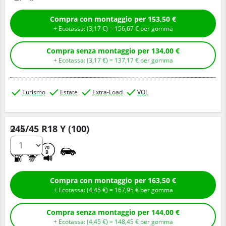
Compra con montaggio per 153,50 €
+ Ecotassa: (
3,
17
€
) =
156,
67
€
per gomma
Compra senza montaggio per 134,00 €
+ Ecotassa: (
3,
17
€
) =
137,
17
€
per gomma
Turismo
Estate
Extra-Load
VOL
245/45 R18 Y (100)
Q.tà
A
B
70
B
Compra con montaggio per 163,50 €
+ Ecotassa: (
4,
45
€
) =
167,
95
€
per gomma
Compra senza montaggio per 144,00 €
+ Ecotassa: (
4,
45
€
) =
148,
45
€
per gomma