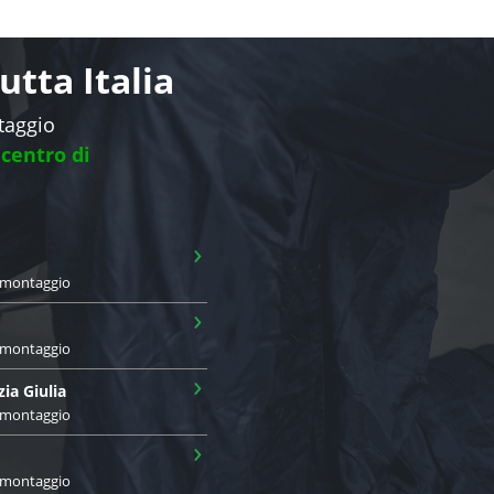
tta Italia
ntaggio
 centro di
›
i montaggio
›
i montaggio
›
zia Giulia
i montaggio
›
i montaggio