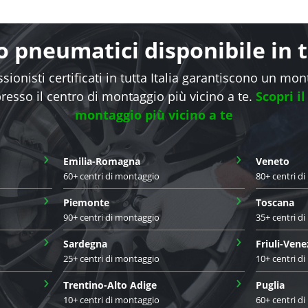
 pneumatici disponibile in tu
sionisti certificati in tutta Italia garantiscono un mo
presso il centro di montaggio più vicino a te.
Scopri il
montaggio più vicino a te
›
›
Emilia-Romagna
Veneto
60+ centri di montaggio
80+ centri d
›
›
Piemonte
Toscana
90+ centri di montaggio
35+ centri d
›
›
Sardegna
Friuli-Vene
25+ centri di montaggio
10+ centri d
›
›
Trentino-Alto Adige
Puglia
10+ centri di montaggio
60+ centri d