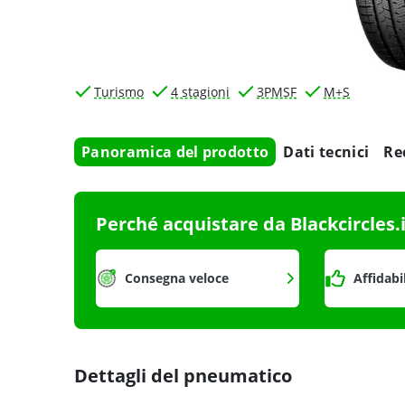
Turismo
4 stagioni
3PMSF
M+S
Panoramica del prodotto
Dati tecnici
Re
Perché acquistare da Blackcircles.
Consegna veloce
Affidabi
Dettagli del pneumatico