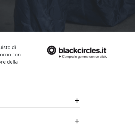
uisto di
giorno con
ore della