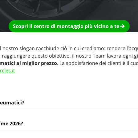
Scopri il centro di montaggio più vicino a te
 nostro slogan racchiude ciò in cui crediamo: rendere l’acq
r raggiungere questo obiettivo, il nostro Team lavora ogni 
matici al miglior prezzo
. La soddisfazione dei clienti è il cu
rcles.it
neumatici?
mme 2026?