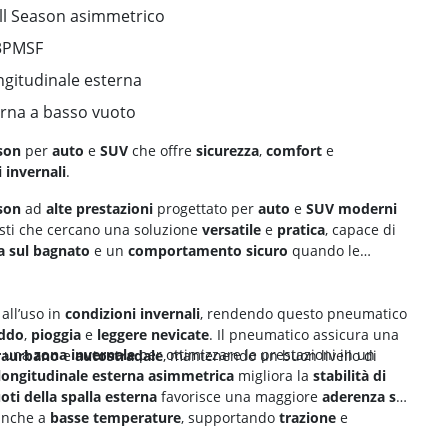
All Season asimmetrico
 3PMSF
ngitudinale esterna
terna a basso vuoto
son
per
auto
e
SUV
che offre
sicurezza
,
comfort
e
 invernali
.
son
ad
alte prestazioni
progettato per
auto
e
SUV moderni
isti che cercano una soluzione
versatile
e
pratica
, capace di
 sul bagnato
e un
comportamento sicuro
quando le
 all’uso in
condizioni invernali
, rendendo questo pneumatico
eddo
,
pioggia
e
leggere nevicate
. Il pneumatico assicura una
 una
zona invernale
per ottimizzare le prestazioni in un
raurbano
e
autostradale
, mantenendo un buon livello di
longitudinale esterna asimmetrica
migliora la
stabilità di
ti della spalla esterna
favorisce una maggiore
aderenza su
nche a
basse temperature
, supportando
trazione
e