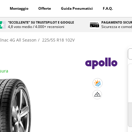
Montaggio
Offerte
Guida Pneumatici
F.A.Q.
"ECCELLENTE" SU TRUSTSPILOT E GOOGLE
PAGAMENTO SICUR
4,8 voto medio / 4.000+ recensioni
Sicurezza e comod
lnac 4G All Season
225/55 R18 102V
Q
isura