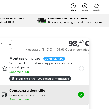
Aiuto
Contatti
Carrello
O & RATEIZZABILE
CONSEGNA GRATIS & RAPIDA
ità al 100%
Ricevi le gomme gratis ed in pochi giorni
98,
€
49
uantità
+ ecotassa: (
3,
17
€
) =
101,
66
€
per pneumatico
Montaggio incluso
CONSIGLIATO
Seleziona il centro di montaggio più vicino o più
comodo per te
Saperne di più
Scegli tra oltre 1000 centri di montaggio
Consegna a domicilio
Consegna a casa o al lavoro
Saperne di più