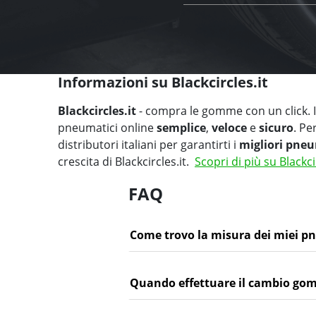
Informazioni su Blackcircles.it
Blackcircles.it
- compra le gomme con un click. Il
pneumatici online
semplice
,
veloce
e
sicuro
. Pe
distributori italiani per garantirti i
migliori pneu
crescita di Blackcircles.it.
Scopri di più su Blackci
FAQ
Come trovo la misura dei miei p
Quando effettuare il cambio go