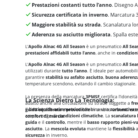
Prestazioni costanti tutto l’anno
. Disegno 
Sicurezza certificata in inverno
. Marcatura
Maggiore stabilità su strada
. Scanalatura lo
Aderenza su asciutto migliorata
. Spalla es
L'
Apollo Alnac 4G All Season
è un pneumatico
All Sea
prestazioni affidabili tutto l’anno
, anche in
condizioni
L'
Apollo Alnac 4G All Season
è un pneumatico
All Sea
utilizzati durante
tutto l’anno
. È ideale per automobil
garantire
stabilità su asfalto asciutto
,
buona aderenza
temperature scendono, evitando il cambio stagionale.
La presenza della marcatura
3PMSF
certifica l’idoneità
La Scienza Dietro La Tecnologia:
adatto anche alla circolazione su strade soggette a
fr
Il
battistrada asimmetrico
combina una
zona estiva
e
guida equilibrata
e
prevedibile
in ambito
urbano
,
ext
ampio range di
condizioni climatiche
. La
scanalatura 
comfort di marcia
.
guida
e il
controllo
, mentre il
basso rapporto pieni-vuo
asciutto
. La
mescola evoluta
mantiene la
flessibilità
a
sicurezza
in inverno.