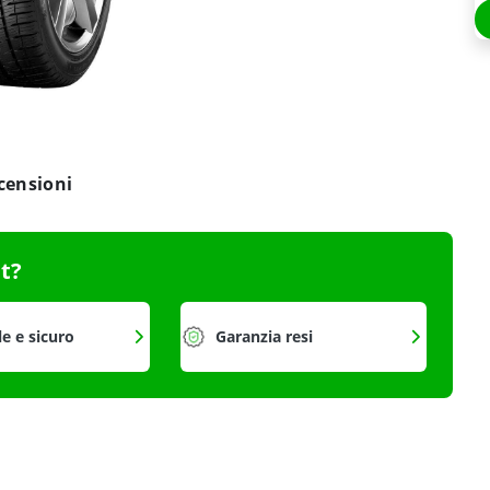
censioni
it?
le e sicuro
Garanzia resi