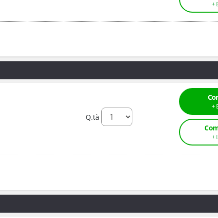
Co
Q.tà
Com