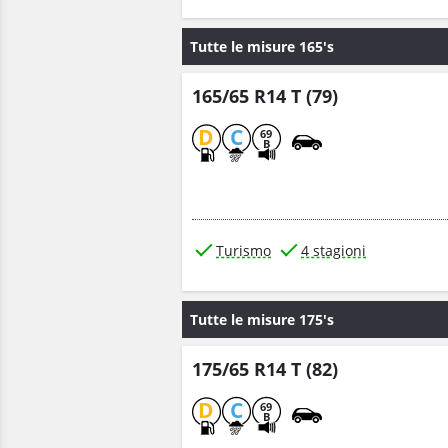
Tutte le misure 165's
165/65 R14 T (79)
D
C
69
B
Turismo
4 stagioni
Tutte le misure 175's
175/65 R14 T (82)
D
C
69
B