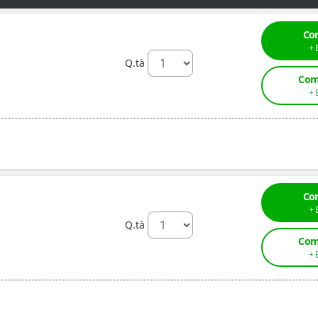
Co
Q.tà
Com
Co
Q.tà
Com