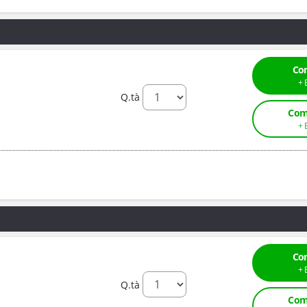
Co
Q.tà
Com
Co
Q.tà
Com