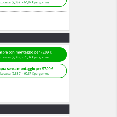
+ Ecotassa: (
2,
38
€
) =
64,
87
€
per gomma
mpra con montaggio
per 72,99 €
+ Ecotassa: (
2,
38
€
) =
75,
37
€
per gomma
pra senza montaggio
per 57,99 €
+ Ecotassa: (
2,
38
€
) =
60,
37
€
per gomma