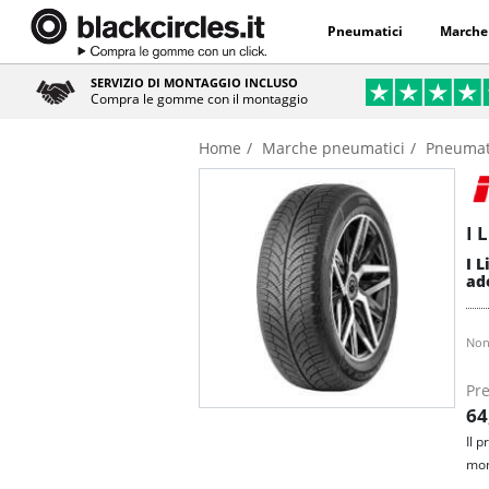
Pneumatici
Marche
SERVIZIO DI MONTAGGIO INCLUSO
Compra le gomme con il montaggio
Home
Marche pneumatici
Pneumati
I 
I 
ad
Non
Pre
64
Il 
mon