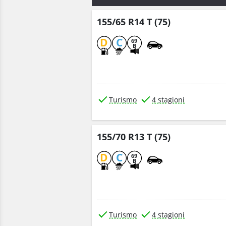
155/65 R14 T (75)
D
C
69
B
Turismo
4 stagioni
155/70 R13 T (75)
D
C
69
B
Turismo
4 stagioni