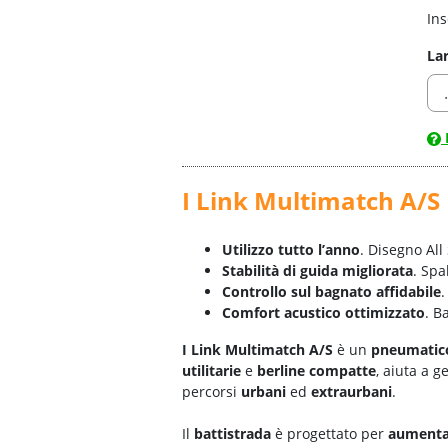
Ins
La
I Link Multimatch A/S
Utilizzo tutto l’anno
. Disegno All
Stabilità di guida migliorata
. Spa
Controllo sul bagnato affidabile
.
Comfort acustico ottimizzato
. B
I Link Multimatch A/S
è un
pneumatico
utilitarie
e
berline compatte
, aiuta a 
percorsi
urbani
ed
extraurbani
.
Il
battistrada
è progettato per
aumenta