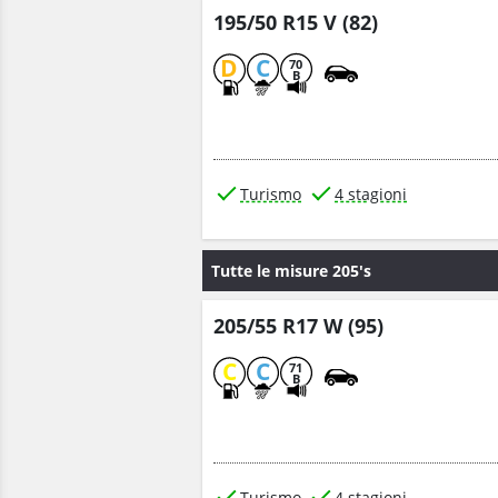
195/50 R15 V (82)
D
C
70
B
Turismo
4 stagioni
Tutte le misure 205's
205/55 R17 W (95)
C
C
71
B
Turismo
4 stagioni