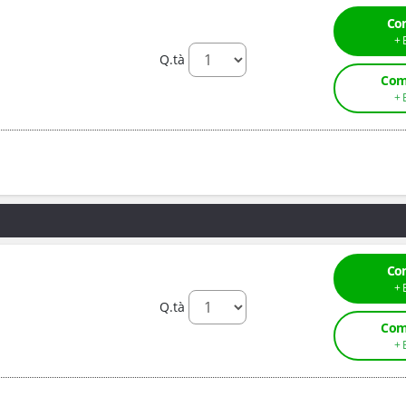
Co
Q.tà
Com
Co
Q.tà
Com