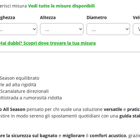
erisci misura
Vedi tutte le misure disponibili
rghezza
Altezza
Diametro
Vel
Hai dubbi? Scopri dove trovare la tua misura
 Season equilibrato
lle ad alta rigidità
 Scanalature direzionali
attistrada a rumorosità ridotta
 All Season
pensato per chi vuole una soluzione
versatile
e
prati
gestire in modo sereno gli spostamenti quotidiani con una
guida sta
re la
sicurezza sul bagnato
e
migliorare
il
comfort acustico
, graz