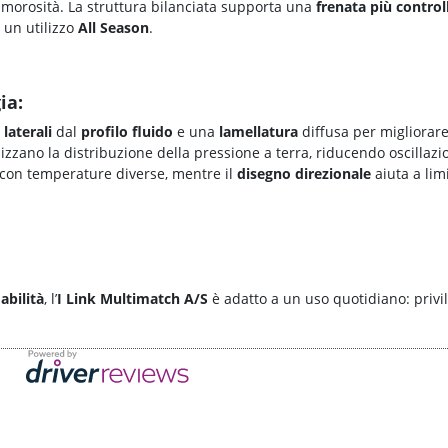
umorosità. La struttura bilanciata supporta una
frenata più control
 un utilizzo
All Season
.
ia:
laterali
dal
profilo fluido
e una
lamellatura
diffusa per migliorar
izzano la distribuzione della pressione a terra, riducendo oscillazi
con temperature diverse, mentre il
disegno direzionale
aiuta a lim
dabilità
, l’
I Link Multimatch A/S
è adatto a un uso quotidiano: privi