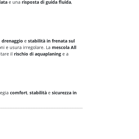
lata
e una
risposta di guida fluida
,
e
drenaggio
e
stabilità in frenata sul
oni e usura irregolare. La
mescola All
itare il
rischio di aquaplaning
e a
legia
comfort
,
stabilità
e
sicurezza
in