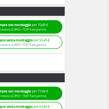
mpra con montaggio
per 70,49 €
+ Ecotassa: (
2,
38
€
) =
72,
87
€
per gomma
pra senza montaggio
per 55,49 €
+ Ecotassa: (
2,
38
€
) =
57,
87
€
per gomma
mpra con montaggio
per 77,49 €
+ Ecotassa: (
2,
38
€
) =
79,
87
€
per gomma
pra senza montaggio
per 62,49 €