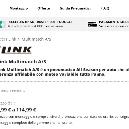
Montaggio
Offerte
Guida Pneumatici
F.A.Q.
"ECCELLENTE" SU TRUSTSPILOT E GOOGLE
PAGAMENTO SICUR
4,8 voto medio / 4.000+ recensioni
Sicurezza e comod
ci I Link
Multimatch A/S
Link Multimatch A/S
Link Multimatch A/S
è un
pneumatico All Season
per
auto
che o
erenza affidabile
con
meteo variabile tutto l’anno
.
 ancora recensito
zzo da :
,99 € a 114,99 €
prezzo con montaggio è comprensivo di prenotazione con data ed orario, consegna
taggio completo delle gomme che hai scelto.