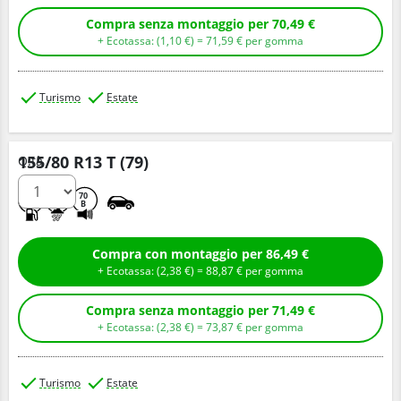
Compra senza montaggio per 70,49 €
+ Ecotassa: (
1,
10
€
) =
71,
59
€
per gomma
Turismo
Estate
155/80 R13 T (79)
Q.tà
D
C
70
B
Compra con montaggio per 86,49 €
+ Ecotassa: (
2,
38
€
) =
88,
87
€
per gomma
Compra senza montaggio per 71,49 €
+ Ecotassa: (
2,
38
€
) =
73,
87
€
per gomma
Turismo
Estate