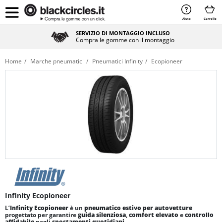
Aiuto
Carrello
SERVIZIO DI MONTAGGIO INCLUSO
Compra le gomme con il montaggio
Home
Marche pneumatici
Pneumatici Infinity
Ecopioneer
Infinity Ecopioneer
L’
Infinity Ecopioneer
è un
pneumatico estivo per autovetture
progettato per garantire
guida silenziosa
,
comfort elevato
e
controllo
affidabile
negli
spostamenti quotidiani
.