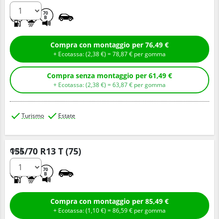
D
C
70
B
Compra con montaggio per 76,49 €
+ Ecotassa: (
2,
38
€
) =
78,
87
€
per gomma
Compra senza montaggio per 61,49 €
+ Ecotassa: (
2,
38
€
) =
63,
87
€
per gomma
Turismo
Estate
155/70 R13 T (75)
Q.tà
D
C
70
B
Compra con montaggio per 85,49 €
+ Ecotassa: (
1,
10
€
) =
86,
59
€
per gomma