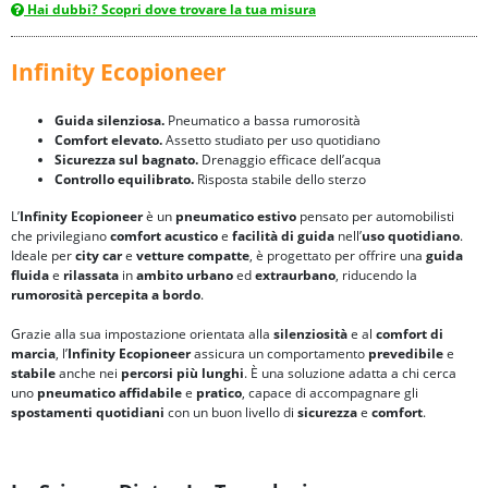
Hai dubbi? Scopri dove trovare la tua misura
Infinity Ecopioneer
Guida silenziosa.
Pneumatico a bassa rumorosità
Comfort elevato.
Assetto studiato per uso quotidiano
Sicurezza sul bagnato.
Drenaggio efficace dell’acqua
Controllo equilibrato.
Risposta stabile dello sterzo
L’
Infinity Ecopioneer
è un
pneumatico estivo
pensato per automobilisti
che privilegiano
comfort acustico
e
facilità di guida
nell’
uso quotidiano
.
Ideale per
city car
e
vetture compatte
, è progettato per offrire una
guida
fluida
e
rilassata
in
ambito urbano
ed
extraurbano
, riducendo la
rumorosità percepita a bordo
.
Grazie alla sua impostazione orientata alla
silenziosità
e al
comfort di
marcia
, l’
Infinity Ecopioneer
assicura un comportamento
prevedibile
e
stabile
anche nei
percorsi più lunghi
. È una soluzione adatta a chi cerca
uno
pneumatico affidabile
e
pratico
, capace di accompagnare gli
spostamenti quotidiani
con un buon livello di
sicurezza
e
comfort
.