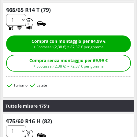
165/65 R14 T (79)
Q.tà
D
C
70
B
Compra con montaggio per 84,99 €
+ Ecotassa: (
2,
38
€
) =
87,
37
€
per gomma
Compra senza montaggio per 69,99 €
+ Ecotassa: (
2,
38
€
) =
72,
37
€
per gomma
Turismo
Estate
Tutte le misure 175's
175/60 R16 H (82)
Q.tà
C
C
70
B