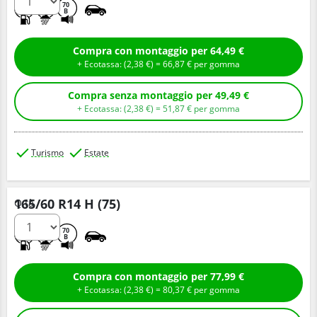
D
C
70
B
Compra con montaggio per 64,49 €
+ Ecotassa: (
2,
38
€
) =
66,
87
€
per gomma
Compra senza montaggio per 49,49 €
+ Ecotassa: (
2,
38
€
) =
51,
87
€
per gomma
Turismo
Estate
165/60 R14 H (75)
Q.tà
D
C
70
B
Compra con montaggio per 77,99 €
+ Ecotassa: (
2,
38
€
) =
80,
37
€
per gomma