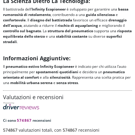
La Scienza Dietro La Tecnologia:
Il battistrada dell’
Infinity Ecopioneer
è sviluppato per garantire una
bassa
rumorosità di rotolamento
, contribuendo a una
guida silenziosa
e
confortevole
. Il
disegno del battistrada
favorisce un efficace
drenaggio
dell’acqua
, aiutando a ridurre il
rischio di aquaplaning
e migliorando il
controllo sul bagnato
. La
struttura del pneumatico
supporta una
risposta
equilibrata dello sterzo
e una
stabilità costante
su diverse
superfici
stradali
.
Informazioni Aggiuntive:
Il
pneumatico estivo Infinity
Ecopioneer
è indicato per chi utilizza l’auto
principalmente per
spostamenti quotidiani
e desidera un
pneumatico
orientato al comfort
e alla
silenziosità
. Rappresenta una scelta pratica per
una
mobilità urbana serena
e
senza stress
.
Valutazioni e recensioni
Ci sono
574867
recensioni
574867
valutazioni totali, con
574867
recensioni