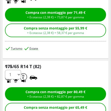
Compra con montaggio per 71,49 €
+ Ecotassa: (
2,
38
€
) =
73,
87
€
per gomma
Compra senza montaggio per 55,99 €
+ Ecotassa: (
2,
38
€
) =
58,
37
€
per gomma
Turismo
Estate
175/65 R14 T (82)
Q.tà
C
C
70
B
Compra con montaggio per 80,49 €
+ Ecotassa: (
2,
38
€
) =
82,
87
€
per gomma
Compra senza montaggio per 65,49 €