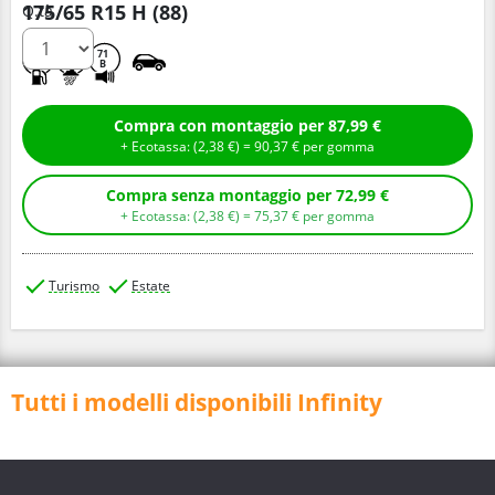
175/65 R15 H (88)
Q.tà
C
C
71
B
Compra con montaggio per 87,99 €
+ Ecotassa: (
2,
38
€
) =
90,
37
€
per gomma
Compra senza montaggio per 72,99 €
+ Ecotassa: (
2,
38
€
) =
75,
37
€
per gomma
Turismo
Estate
Tutti i modelli disponibili Infinity