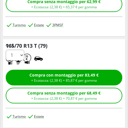
Compra senza montaggio per 62,99 €
+ Ecotassa: (
2,
38
€
) =
65,
37
€
per gomma
Turismo
Estate
3PMSF
165/70 R13 T (79)
Q.tà
D
C
70
B
Compra con montaggio per 83,49 €
+ Ecotassa: (
2,
38
€
) =
85,
87
€
per gomma
Compra senza montaggio per 68,49 €
+ Ecotassa: (
2,
38
€
) =
70,
87
€
per gomma
Turismo
Estate