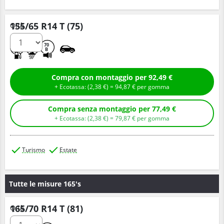
155/65 R14 T (75)
Q.tà
D
C
70
B
Compra con montaggio per 92,49 €
+ Ecotassa: (
2,
38
€
) =
94,
87
€
per gomma
Compra senza montaggio per 77,49 €
+ Ecotassa: (
2,
38
€
) =
79,
87
€
per gomma
Turismo
Estate
Tutte le misure 165's
165/70 R14 T (81)
Q.tà