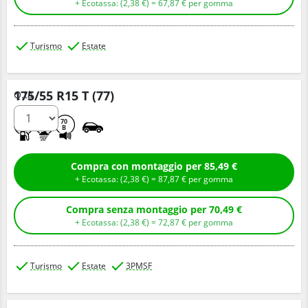
+ Ecotassa: (
2,
38
€
) =
67,
87
€
per gomma
Turismo
Estate
175/55 R15 T (77)
Q.tà
C
B
70
B
Compra con montaggio per 85,49 €
+ Ecotassa: (
2,
38
€
) =
87,
87
€
per gomma
Compra senza montaggio per 70,49 €
+ Ecotassa: (
2,
38
€
) =
72,
87
€
per gomma
Turismo
Estate
3PMSF