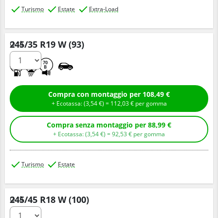
Turismo
Estate
Extra-Load
245/35 R19 W (93)
Q.tà
D
B
70
B
Compra con montaggio per 108,49 €
+ Ecotassa: (
3,
54
€
) =
112,
03
€
per gomma
Compra senza montaggio per 88,99 €
+ Ecotassa: (
3,
54
€
) =
92,
53
€
per gomma
Turismo
Estate
245/45 R18 W (100)
Q.tà