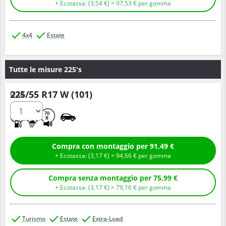
+ Ecotassa: (
3,
54
€
) =
97,
53
€
per gomma
4x4
Estate
Tutte le misure 225's
225/55 R17 W (101)
Q.tà
E
B
70
B
Compra con montaggio per 91,49 €
+ Ecotassa: (
3,
17
€
) =
94,
66
€
per gomma
Compra senza montaggio per 75,99 €
+ Ecotassa: (
3,
17
€
) =
79,
16
€
per gomma
Turismo
Estate
Extra-Load