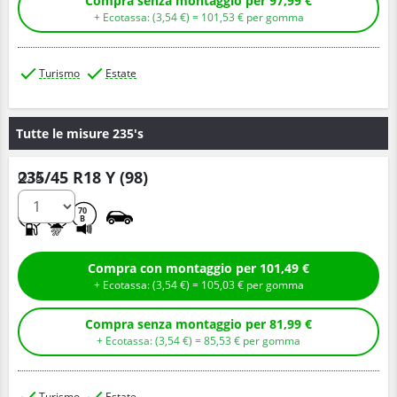
Compra senza montaggio per 97,99 €
+ Ecotassa: (
3,
54
€
) =
101,
53
€
per gomma
Turismo
Estate
Tutte le misure 235's
235/45 R18 Y (98)
Q.tà
D
B
70
B
Compra con montaggio per 101,49 €
+ Ecotassa: (
3,
54
€
) =
105,
03
€
per gomma
Compra senza montaggio per 81,99 €
+ Ecotassa: (
3,
54
€
) =
85,
53
€
per gomma
Turismo
Estate