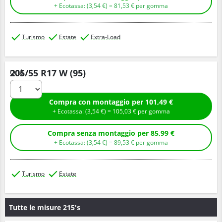
+ Ecotassa: (
3,
54
€
) =
81,
53
€
per gomma
Turismo
Estate
Extra-Load
205/55 R17 W (95)
Q.tà
Compra con montaggio per 101,49 €
+ Ecotassa: (
3,
54
€
) =
105,
03
€
per gomma
Compra senza montaggio per 85,99 €
+ Ecotassa: (
3,
54
€
) =
89,
53
€
per gomma
Turismo
Estate
Tutte le misure 215's