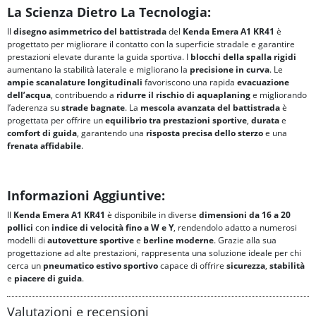
La Scienza Dietro La Tecnologia:
Il
disegno asimmetrico del battistrada
del
Kenda Emera A1 KR41
è
progettato per migliorare il contatto con la superficie stradale e garantire
prestazioni elevate durante la guida sportiva. I
blocchi della spalla rigidi
aumentano la stabilità laterale e migliorano la
precisione in curva
. Le
ampie scanalature longitudinali
favoriscono una rapida
evacuazione
dell’acqua
, contribuendo a
ridurre il rischio di
aquaplaning
e migliorando
l’aderenza su
strade bagnate
. La
mescola avanzata del battistrada
è
progettata per offrire un
equilibrio tra
prestazioni sportive
,
durata
e
comfort di guida
, garantendo una
risposta precisa dello sterzo
e una
frenata affidabile
.
Informazioni Aggiuntive:
Il
Kenda Emera A1 KR41
è disponibile in diverse
dimensioni da 16 a 20
pollici
con
indice di velocità fino a W e Y
, rendendolo adatto a numerosi
modelli di
autovetture sportive
e
berline moderne
. Grazie alla sua
progettazione ad alte prestazioni, rappresenta una soluzione ideale per chi
cerca un
pneumatico estivo sportivo
capace di offrire
sicurezza
,
stabilità
e
piacere di guida
.
Valutazioni e recensioni