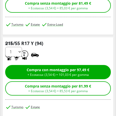
Compra senza montaggio per 81,49 €
+ Ecotassa: (
3,
54
€
) =
85,
03
€
per gomma
Turismo
Estate
Extra-Load
215/55 R17 Y (94)
Q.tà
D
B
70
B
Compra con montaggio per 97,49 €
+ Ecotassa: (
3,
54
€
) =
101,
03
€
per gomma
Compra senza montaggio per 81,99 €
+ Ecotassa: (
3,
54
€
) =
85,
53
€
per gomma
Turismo
Estate