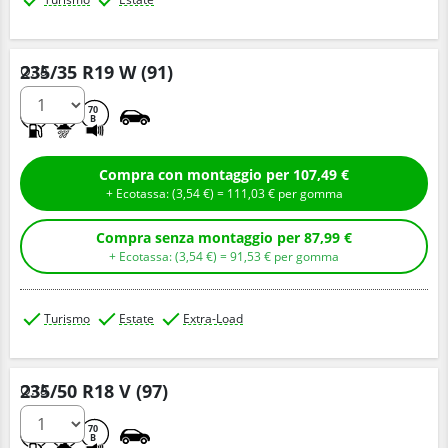
235/35 R19 W (91)
Q.tà
D
B
70
B
Compra con montaggio per 107,49 €
+ Ecotassa: (
3,
54
€
) =
111,
03
€
per gomma
Compra senza montaggio per 87,99 €
+ Ecotassa: (
3,
54
€
) =
91,
53
€
per gomma
Turismo
Estate
Extra-Load
235/50 R18 V (97)
Q.tà
E
B
70
B