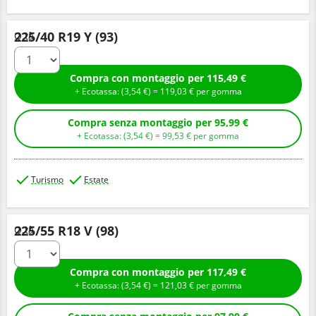
225/40 R19 Y (93)
Q.tà
Compra con montaggio per 115,49 €
+ Ecotassa: (
3,
54
€
) =
119,
03
€
per gomma
Compra senza montaggio per 95,99 €
+ Ecotassa: (
3,
54
€
) =
99,
53
€
per gomma
Turismo
Estate
225/55 R18 V (98)
Q.tà
Compra con montaggio per 117,49 €
+ Ecotassa: (
3,
54
€
) =
121,
03
€
per gomma