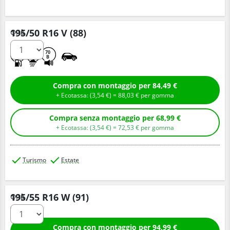
195/50 R16 V (88)
Q.tà
D
B
70
B
Compra con montaggio per 84,49 €
+ Ecotassa: (
3,
54
€
) =
88,
03
€
per gomma
Compra senza montaggio per 68,99 €
+ Ecotassa: (
3,
54
€
) =
72,
53
€
per gomma
Turismo
Estate
195/55 R16 W (91)
Q.tà
Compra con montaggio per 94,99 €