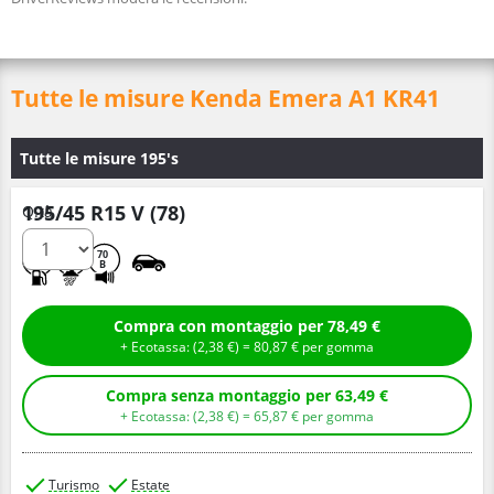
Tutte le misure Kenda Emera A1 KR41
Tutte le misure 195's
195/45 R15 V (78)
Q.tà
D
B
70
B
Compra con montaggio per 78,49 €
+ Ecotassa: (
2,
38
€
) =
80,
87
€
per gomma
Compra senza montaggio per 63,49 €
+ Ecotassa: (
2,
38
€
) =
65,
87
€
per gomma
Turismo
Estate