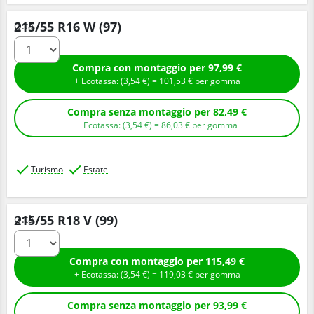
215/55 R16 W (97)
Q.tà
Compra con montaggio per 97,99 €
+ Ecotassa: (
3,
54
€
) =
101,
53
€
per gomma
Compra senza montaggio per 82,49 €
+ Ecotassa: (
3,
54
€
) =
86,
03
€
per gomma
Turismo
Estate
215/55 R18 V (99)
Q.tà
Compra con montaggio per 115,49 €
+ Ecotassa: (
3,
54
€
) =
119,
03
€
per gomma
Compra senza montaggio per 93,99 €