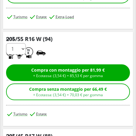
Turismo
Estate
Extra-Load
205/55 R16 W (94)
Q.tà
D
B
70
B
Compra con montaggio per 81,99 €
+ Ecotassa: (
3,
54
€
) =
85,
53
€
per gomma
Compra senza montaggio per 66,49 €
+ Ecotassa: (
3,
54
€
) =
70,
03
€
per gomma
Turismo
Estate
205/45 R17 W (88)
Q.tà