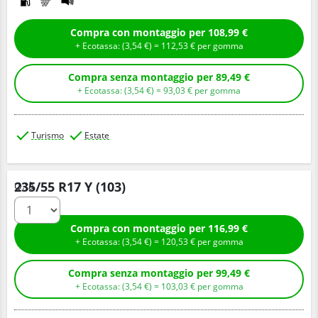
Compra con montaggio per 108,99 €
+ Ecotassa: (
3,
54
€
) =
112,
53
€
per gomma
Compra senza montaggio per 89,49 €
+ Ecotassa: (
3,
54
€
) =
93,
03
€
per gomma
Turismo
Estate
235/55 R17 Y (103)
Q.tà
Compra con montaggio per 116,99 €
+ Ecotassa: (
3,
54
€
) =
120,
53
€
per gomma
Compra senza montaggio per 99,49 €
+ Ecotassa: (
3,
54
€
) =
103,
03
€
per gomma