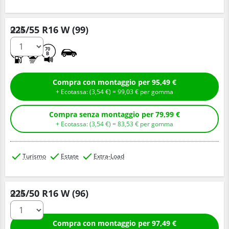
225/55 R16 W (99)
Q.tà
D
B
70
B
Compra con montaggio per 95,49 €
+ Ecotassa: (
3,
54
€
) =
99,
03
€
per gomma
Compra senza montaggio per 79,99 €
+ Ecotassa: (
3,
54
€
) =
83,
53
€
per gomma
Turismo
Estate
Extra-Load
225/50 R16 W (96)
Q.tà
Compra con montaggio per 97,49 €