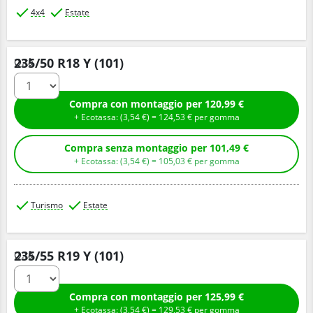
4x4
Estate
235/50 R18 Y (101)
Q.tà
Compra con montaggio per 120,99 €
+ Ecotassa: (
3,
54
€
) =
124,
53
€
per gomma
Compra senza montaggio per 101,49 €
+ Ecotassa: (
3,
54
€
) =
105,
03
€
per gomma
Turismo
Estate
235/55 R19 Y (101)
Q.tà
Compra con montaggio per 125,99 €
+ Ecotassa: (
3,
54
€
) =
129,
53
€
per gomma