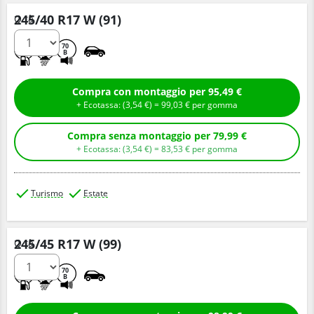
245/40 R17 W (91)
Q.tà
D
B
70
B
Compra con montaggio per 95,49 €
+ Ecotassa: (
3,
54
€
) =
99,
03
€
per gomma
Compra senza montaggio per 79,99 €
+ Ecotassa: (
3,
54
€
) =
83,
53
€
per gomma
Turismo
Estate
245/45 R17 W (99)
Q.tà
D
B
70
B