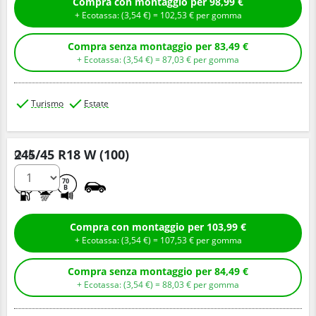
Compra con montaggio per 98,99 €
+ Ecotassa: (
3,
54
€
) =
102,
53
€
per gomma
Compra senza montaggio per 83,49 €
+ Ecotassa: (
3,
54
€
) =
87,
03
€
per gomma
Turismo
Estate
245/45 R18 W (100)
Q.tà
C
B
70
B
Compra con montaggio per 103,99 €
+ Ecotassa: (
3,
54
€
) =
107,
53
€
per gomma
Compra senza montaggio per 84,49 €
+ Ecotassa: (
3,
54
€
) =
88,
03
€
per gomma