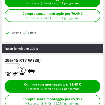
+ Ecotassa: (
3,
54
€
) =
98,
53
€
per gomma
Compra senza montaggio per 79,49 €
+ Ecotassa: (
3,
54
€
) =
83,
03
€
per gomma
Turismo
Estate
Tutte le misure 205's
205/45 R17 W (88)
Q.tà
D
B
70
B
Compra con montaggio per 81,49 €
+ Ecotassa: (
3,
54
€
) =
85,
03
€
per gomma
Compra senza montaggio per 65,99 €
+ Ecotassa: (
3,
54
€
) =
69,
53
€
per gomma