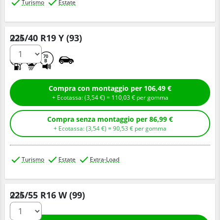
Turismo
Estate
225/40 R19 Y (93)
Q.tà
D
B
70
B
Compra con montaggio per 106,49 €
+ Ecotassa: (
3,
54
€
) =
110,
03
€
per gomma
Compra senza montaggio per 86,99 €
+ Ecotassa: (
3,
54
€
) =
90,
53
€
per gomma
Turismo
Estate
Extra-Load
225/55 R16 W (99)
Q.tà