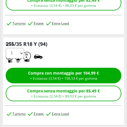
Compra senza montaggio per 82,49 €
+ Ecotassa: (
3,
54
€
) =
86,
03
€
per gomma
Turismo
Estate
Extra-Load
255/35 R18 Y (94)
Q.tà
D
B
70
A
Compra con montaggio per 104,99 €
+ Ecotassa: (
3,
54
€
) =
108,
53
€
per gomma
Compra senza montaggio per 85,49 €
+ Ecotassa: (
3,
54
€
) =
89,
03
€
per gomma
Turismo
Estate
Extra-Load