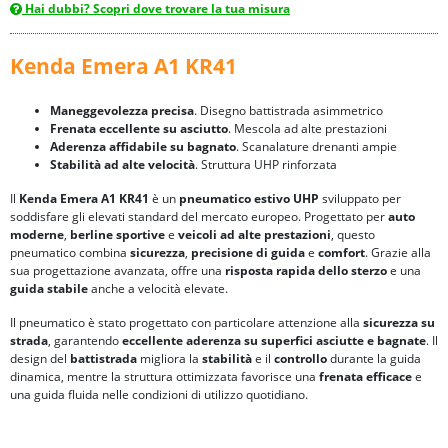
Hai dubbi? Scopri dove trovare la tua misura
Kenda Emera A1 KR41
Maneggevolezza precisa
. Disegno battistrada asimmetrico
Frenata eccellente su asciutto
. Mescola ad alte prestazioni
Aderenza affidabile su bagnato
. Scanalature drenanti ampie
Stabilità ad alte velocità
. Struttura UHP rinforzata
Il
Kenda Emera A1 KR41
è un
pneumatico estivo UHP
sviluppato per
soddisfare gli elevati standard del mercato europeo. Progettato per
auto
moderne
,
berline sportive
e
veicoli ad alte prestazioni
, questo
pneumatico combina
sicurezza
,
precisione di guida
e
comfort
. Grazie alla
sua progettazione avanzata, offre una
risposta rapida dello sterzo
e una
guida stabile
anche a velocità elevate.
Il pneumatico è stato progettato con particolare attenzione alla
sicurezza su
strada
, garantendo
eccellente aderenza su superfici asciutte e bagnate
. Il
design del
battistrada
migliora la
stabilità
e il
controllo
durante la guida
dinamica, mentre la struttura ottimizzata favorisce una
frenata efficace
e
una guida fluida nelle condizioni di utilizzo quotidiano.