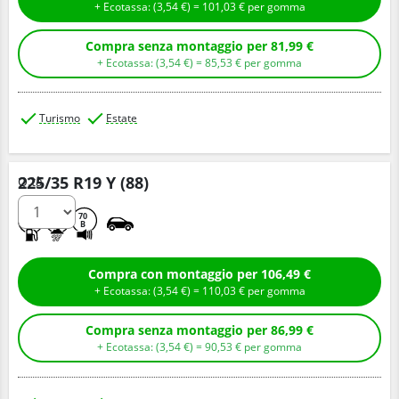
+ Ecotassa: (
3,
54
€
) =
101,
03
€
per gomma
Compra senza montaggio per 81,99 €
+ Ecotassa: (
3,
54
€
) =
85,
53
€
per gomma
Turismo
Estate
225/35 R19 Y (88)
Q.tà
D
B
70
B
Compra con montaggio per 106,49 €
+ Ecotassa: (
3,
54
€
) =
110,
03
€
per gomma
Compra senza montaggio per 86,99 €
+ Ecotassa: (
3,
54
€
) =
90,
53
€
per gomma