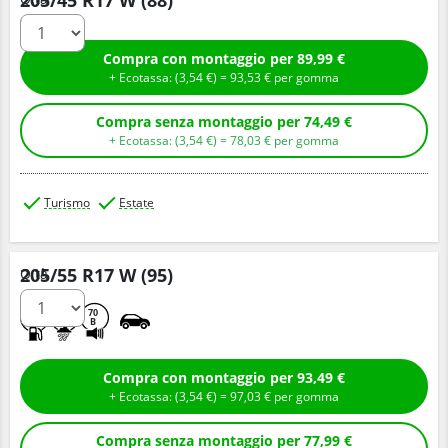
Compra con montaggio per 89,99 €
+ Ecotassa: (
3,
54
€
) =
93,
53
€
per gomma
Compra senza montaggio per 74,49 €
+ Ecotassa: (
3,
54
€
) =
78,
03
€
per gomma
Turismo
Estate
205/55 R17 W (95)
Q.tà
D
B
70
B
Compra con montaggio per 93,49 €
+ Ecotassa: (
3,
54
€
) =
97,
03
€
per gomma
Compra senza montaggio per 77,99 €