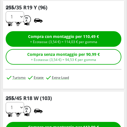
255/35 R19 Y (96)
Q.tà
D
B
70
A
Compra con montaggio per 110,49 €
+ Ecotassa: (
3,
54
€
) =
114,
03
€
per gomma
Compra senza montaggio per 90,99 €
+ Ecotassa: (
3,
54
€
) =
94,
53
€
per gomma
Turismo
Estate
Extra-Load
255/45 R18 W (103)
Q.tà
C
B
70
A