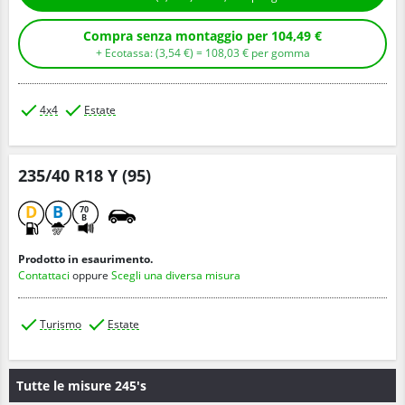
Compra senza montaggio per 104,49 €
+ Ecotassa: (
3,
54
€
) =
108,
03
€
per gomma
4x4
Estate
235/40 R18 Y (95)
D
B
70
B
Prodotto in esaurimento.
Contattaci
oppure
Scegli una diversa misura
Turismo
Estate
Tutte le misure 245's