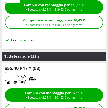
Compra con montaggio per 115,99 €
+ Ecotassa: (
3,
54
€
) =
119,
53
€
per gomma
Compra senza montaggio per 96,49 €
+ Ecotassa: (
3,
54
€
) =
100,
03
€
per gomma
Turismo
Estate
Tutte le misure 255's
255/40 R17 Y (98)
Q.tà
D
B
70
A
Compra con montaggio per 97,99 €
+ Ecotassa: (
3,
54
€
) =
101,
53
€
per gomma