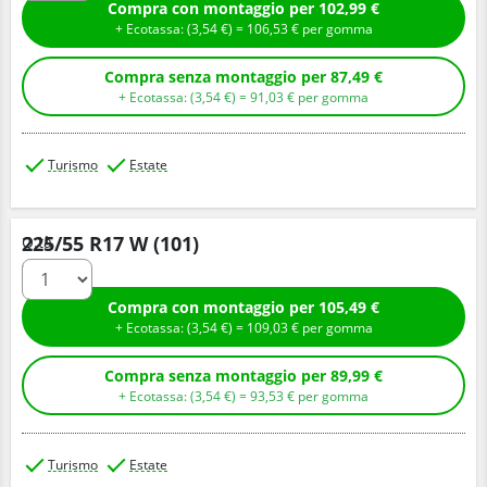
Compra con montaggio per 102,99 €
+ Ecotassa: (
3,
54
€
) =
106,
53
€
per gomma
Compra senza montaggio per 87,49 €
+ Ecotassa: (
3,
54
€
) =
91,
03
€
per gomma
Turismo
Estate
225/55 R17 W (101)
Q.tà
Compra con montaggio per 105,49 €
+ Ecotassa: (
3,
54
€
) =
109,
03
€
per gomma
Compra senza montaggio per 89,99 €
+ Ecotassa: (
3,
54
€
) =
93,
53
€
per gomma
Turismo
Estate