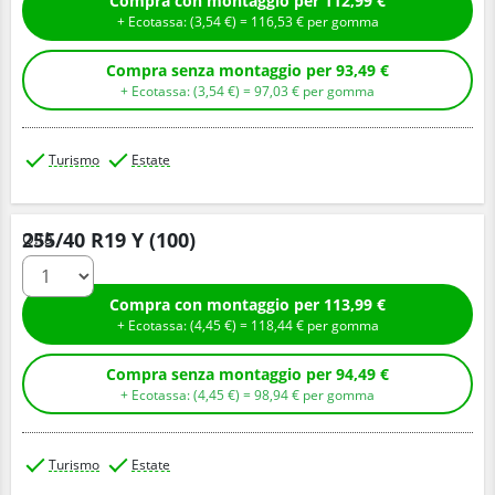
Compra con montaggio per 112,99 €
+ Ecotassa: (
3,
54
€
) =
116,
53
€
per gomma
Compra senza montaggio per 93,49 €
+ Ecotassa: (
3,
54
€
) =
97,
03
€
per gomma
Turismo
Estate
255/40 R19 Y (100)
Q.tà
Compra con montaggio per 113,99 €
+ Ecotassa: (
4,
45
€
) =
118,
44
€
per gomma
Compra senza montaggio per 94,49 €
+ Ecotassa: (
4,
45
€
) =
98,
94
€
per gomma
Turismo
Estate