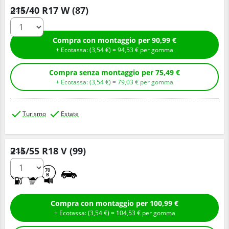
215/40 R17 W (87)
Q.tà
Compra con montaggio per 90,99 €
+ Ecotassa: (
3,
54
€
) =
94,
53
€
per gomma
Compra senza montaggio per 75,49 €
+ Ecotassa: (
3,
54
€
) =
79,
03
€
per gomma
Turismo
Estate
215/55 R18 V (99)
Q.tà
D
B
70
B
Compra con montaggio per 100,99 €
+ Ecotassa: (
3,
54
€
) =
104,
53
€
per gomma