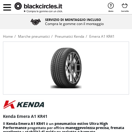
Aiuto
Carrello
SERVIZIO DI MONTAGGIO INCLUSO
Compra le gomme con il montaggio
Home
Marche pneumatici
Pneumatici Kenda
Emera A1 KR41
Kenda Emera A1 KR41
Il
Kenda Emera A1 KR41
è un
pneumatico estivo Ultra High
Performance
progettato per offrire
maneggevolezza precisa
,
frenata
eccellente
e
stabilità di guida su asciutto e bagnato
.