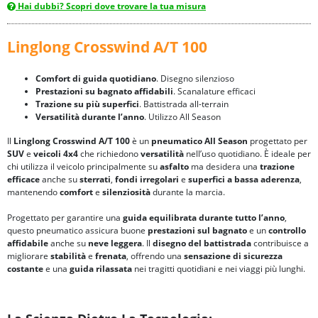
Hai dubbi? Scopri dove trovare la tua misura
Linglong Crosswind A/T 100
Comfort di guida quotidiano
. Disegno silenzioso
Prestazioni su bagnato affidabili
. Scanalature efficaci
Trazione su più superfici
. Battistrada all-terrain
Versatilità durante l’anno
. Utilizzo All Season
Il
Linglong Crosswind A/T 100
è un
pneumatico All Season
progettato per
SUV
e
veicoli 4x4
che richiedono
versatilità
nell’uso quotidiano. È ideale per
chi utilizza il veicolo principalmente su
asfalto
ma desidera una
trazione
efficace
anche su
sterrati
,
fondi irregolari
e
superfici
a bassa aderenza
,
mantenendo
comfort
e
silenziosità
durante la marcia.
Progettato per garantire una
guida equilibrata durante tutto l’anno
,
questo pneumatico assicura buone
prestazioni sul bagnato
e un
controllo
affidabile
anche su
neve leggera
. Il
disegno del battistrada
contribuisce a
migliorare
stabilità
e
frenata
, offrendo una
sensazione di sicurezza
costante
e una
guida rilassata
nei tragitti quotidiani e nei viaggi più lunghi.