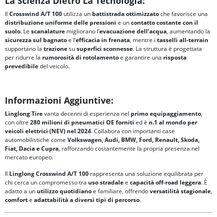
La Scienza Dietro La Tecnologia:
Il
Crosswind A/T 100
utilizza un
battistrada ottimizzato
che favorisce una
distribuzione uniforme delle pressioni
e un
contatto costante con il
suolo
. Le
scanalature
migliorano l’
evacuazione dell’acqua
, aumentando la
sicurezza sul bagnato
e l’
efficacia in frenata
, mentre i
tasselli all-terrain
supportano la
trazione
su
superfici sconnesse
. La struttura è progettata
per ridurre la
rumorosità di rotolamento
e garantire una
risposta
prevedibile
del veicolo.
Informazioni Aggiuntive:
Linglong Tire
vanta decenni di esperienza nel
primo equipaggiamento
,
con oltre
280 milioni di pneumatici OE forniti
ed è
n.1 al mondo per
veicoli elettrici (NEV) nel 2024
. Collabora con importanti case
automobilistiche come
Volkswagen, Audi, BMW, Ford, Renault, Skoda,
Fiat, Dacia e Cupra
, rafforzando costantemente la propria presenza nel
mercato europeo.
Il
Linglong Crosswind A/T 100
rappresenta una soluzione equilibrata per
chi cerca un compromesso tra
uso stradale
e
capacità off-road leggera
. È
adatto a un
utilizzo quotidiano
e familiare, offrendo
versatilità stagionale
,
comfort
e
adattabilità
a diversi tipi di percorso
.