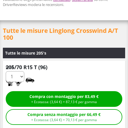
DriverReviews modera le recensioni.
Tutte le misure Linglong Crosswind A/T
100
Tutte le misure 205's
205/70 R15 T (96)
Q.tà
D
C
Compra con montaggio per 83,49 €
+ Ecotassa: (
3,
64
€
) =
87,
13
€
per gomma
Compra senza montaggio per 66,49 €
+ Ecotassa: (
3,
64
€
) =
70,
13
€
per gomma