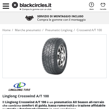
Aiuto
Carrello
SERVIZIO DI MONTAGGIO INCLUSO
Compra le gomme con il montaggio
Home
Marche pneumatici
Pneumatici Linglong
Crosswind A/T 100
Linglong Crosswind A/T 100
Il
Linglong Crosswind A/T 100
è un
pneumatico All Season
all-terrain
che combina
comfort di guida
,
bassa rumorosità
e
trazione affidabile
su
strada
e
fuoristrada leggero
in ogni condizione.