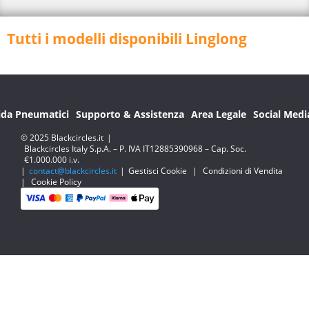
Tutti i modelli disponibili Linglong
ida Pneumatici
Supporto & Assistenza
Area Legale
Social Medi
© 2025 Blackcircles.it
|
Blackcircles Italy S.p.A. – P. IVA IT12885390968 – Cap. Soc.
€1.000.000 i.v.
|
contact@blackcircles.it
|
Gestisci Cookie
|
Condizioni di Vendita
|
Cookie Policy