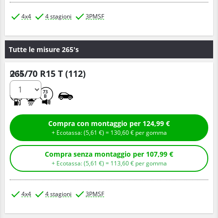
4x4
4 stagioni
3PMSF
Tutte le misure 265's
265/70 R15 T (112)
Q.tà
D
C
73
B
Compra con montaggio per 124,99 €
+ Ecotassa: (
5,
61
€
) =
130,
60
€
per gomma
Compra senza montaggio per 107,99 €
+ Ecotassa: (
5,
61
€
) =
113,
60
€
per gomma
4x4
4 stagioni
3PMSF