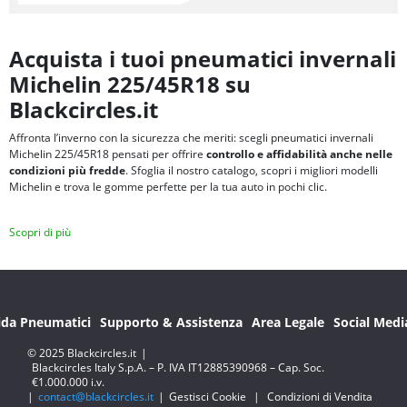
Acquista i tuoi pneumatici invernali
Michelin 225/45R18 su
Blackcircles.it
Affronta l’inverno con la sicurezza che meriti: scegli pneumatici invernali
Michelin 225/45R18 pensati per offrire
controllo e affidabilità anche nelle
condizioni più fredde
. Sfoglia il nostro catalogo, scopri i migliori modelli
Michelin e trova le gomme perfette per la tua auto in pochi clic.
Scopri di più
ida Pneumatici
Supporto & Assistenza
Area Legale
Social Medi
© 2025 Blackcircles.it
|
Blackcircles Italy S.p.A. – P. IVA IT12885390968 – Cap. Soc.
€1.000.000 i.v.
|
contact@blackcircles.it
|
Gestisci Cookie
|
Condizioni di Vendita