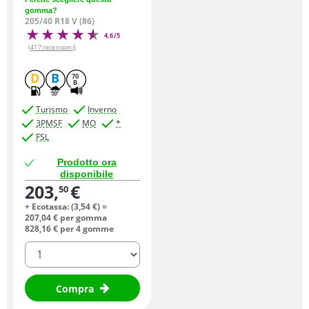
gomma?
205/40 R18 V (86)
4,6/5
(417 recensioni)
D
B
70
B
Turismo
Inverno
3PMSF
MO
*
FSL
Prodotto ora
disponibile
203,
€
50
+ Ecotassa: (
3,
54
€
) =
207,
04
€
per gomma
828,
16
€
per 4 gomme
quantità
Compra