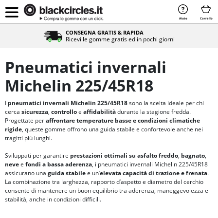
Aiuto
Carrello
CONSEGNA GRATIS & RAPIDA
Ricevi le gomme gratis ed in pochi giorni
Pneumatici invernali
Michelin 225/45R18
I
pneumatici invernali Michelin 225/45R18
sono la scelta ideale per chi
cerca
sicurezza
,
controllo
e
affidabilità
durante la stagione fredda.
Progettate per
affrontare temperature basse e condizioni climatiche
rigide
, queste gomme offrono una guida stabile e confortevole anche nei
tragitti più lunghi.
Sviluppati per garantire
prestazioni ottimali su asfalto freddo
,
bagnato
,
neve
e
fondi a bassa aderenza
, i pneumatici invernali Michelin 225/45R18
assicurano una
guida stabile
e un’
elevata capacità di trazione e frenata
.
La combinazione tra larghezza, rapporto d’aspetto e diametro del cerchio
consente di mantenere un buon equilibrio tra aderenza, maneggevolezza e
stabilità, anche in condizioni difficili.