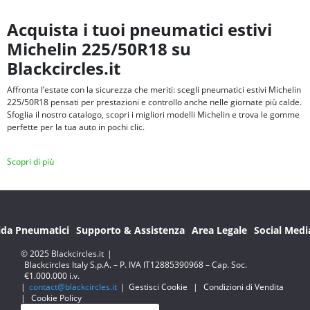
Acquista i tuoi pneumatici estivi
Michelin 225/50R18 su
Blackcircles.it
Affronta l’estate con la sicurezza che meriti: scegli pneumatici estivi Michelin
225/50R18 pensati per prestazioni e controllo anche nelle giornate più calde.
Sfoglia il nostro catalogo, scopri i migliori modelli Michelin e trova le gomme
perfette per la tua auto in pochi clic.
Scopri di più
ida Pneumatici
Supporto & Assistenza
Area Legale
Social Medi
© 2025 Blackcircles.it
|
Blackcircles Italy S.p.A. – P. IVA IT12885390968 – Cap. Soc.
€1.000.000 i.v.
|
contact@blackcircles.it
|
Gestisci Cookie
|
Condizioni di Vendita
|
Cookie Policy