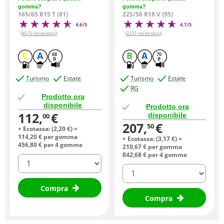
gomma?
gomma?
165/65 R15 T (81)
225/50 R18 V (95)
4,6/5
4,7/5
(8572 recensioni)
(2251 recensioni)
C
A
B
A
68
70
B
B
Turismo
Estate
Turismo
Estate
RG
Prodotto ora
disponibile
Prodotto ora
112,
€
disponibile
00
207,
€
50
+ Ecotassa: (
2,
20
€
) =
114,
20
€
per gomma
+ Ecotassa: (
3,
17
€
) =
456,
80
€
per 4 gomme
210,
67
€
per gomma
842,
68
€
per 4 gomme
quantità
quantità
Compra
Compra