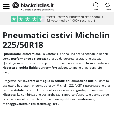
Aiuto
Carrello
"ECCELLENTE" SU TRUSTSPILOT E GOOGLE
4,8 voto medio / 4.000+ recensioni
Pneumatici estivi Michelin
225/50R18
I
pneumatici estivi Michelin 225/50R18
sono una scelta affidabile per chi
cerca
performance e sicurezza
alla guida durante la stagione estiva.
Queste gomme sono pensate per offrire una buona
stabilità su strada
, una
risposta di guida fluida
e un
comfort
adeguato anche ai percorsi più
lunghi.
Progettati per
lavorare al meglio in condizioni climatiche miti
su asfalto
asciutto e bagnato, i pneumatici estivi Michelin 225/50R18 garantiscono una
tenuta stabile
e controllata e contribuiscono a una
guida più sicura e
rilassata
. La combinazione tra larghezza, rapporto d’aspetto e diametro del
cerchio consente di mantenere un buon
equilibrio tra aderenza
,
maneggevolezza
e
resistenza
agli urti.