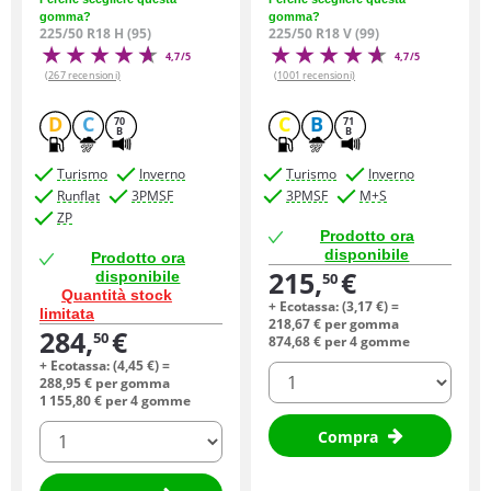
gomma?
gomma?
225/50 R18 H (95)
225/50 R18 V (99)
4,7/5
4,7/5
(267 recensioni)
(1001 recensioni)
D
C
C
B
70
71
B
B
Turismo
Inverno
Turismo
Inverno
Runflat
3PMSF
3PMSF
M+S
ZP
Prodotto ora
disponibile
Prodotto ora
215,
€
disponibile
50
Quantità stock
+ Ecotassa: (
3,
17
€
) =
limitata
218,
67
€
per gomma
284,
€
50
874,
68
€
per 4 gomme
+ Ecotassa: (
4,
45
€
) =
quantità
288,
95
€
per gomma
1 155,
80
€
per 4 gomme
quantità
Compra