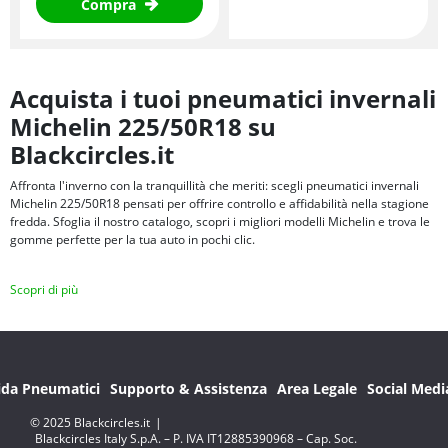
Compra
Acquista i tuoi pneumatici invernali
Michelin 225/50R18 su
Blackcircles.it
Affronta l'inverno con la tranquillità che meriti: scegli pneumatici invernali
Michelin 225/50R18 pensati per offrire controllo e affidabilità nella stagione
fredda. Sfoglia il nostro catalogo, scopri i migliori modelli Michelin e trova le
gomme perfette per la tua auto in pochi clic.
Scopri di più
ida Pneumatici
Supporto & Assistenza
Area Legale
Social Medi
© 2025 Blackcircles.it
|
Blackcircles Italy S.p.A. – P. IVA IT12885390968 – Cap. Soc.