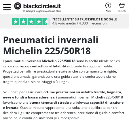
Aiuto
Carrello
"ECCELLENTE" SU TRUSTSPILOT E GOOGLE
4,8 voto medio / 4.000+ recensioni
Pneumatici invernali
Michelin 225/50R18
I
pneumatici invernali Michelin 225/50R18
sono la scelta ideale per chi
cerca
sicurezza
,
controllo
e
affidabilità
durante la stagione fredda.
Progettati per offrire prestazioni elevate anche con temperature rigide,
questi pneumatici garantiscono una guida stabile e confortevole sia nei
tragitti quotidiani sia nei viaggi più lunghi.
Sviluppati per assicurare
ottime prestazioni su asfalto freddo
,
bagnato
,
neve
e
fondi a bassa aderenza
, i pneumatici invernali Michelin 225/50R18
favoriscono una
buona tenuta di strada
e un’elevata
capacità di trazione
e frenata
. Questa misura rappresenta una soluzione equilibrata per chi
desidera il giusto compromesso tra aderenza, precisione di guida e comfort
anche nelle condizioni invernali più impegnative.