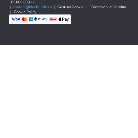
€1.000.000 i.v.
|
contact@blackcircles.it
|
Gestisci Cookie
|
Condizioni di Vendita
|
Cookie Policy