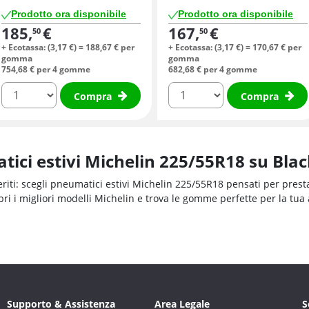
Prodotto ora disponibile
Prodotto ora disponibile
185,
€
167,
€
50
50
+ Ecotassa: (
3,
17
€
) =
188,
67
€
per
+ Ecotassa: (
3,
17
€
) =
170,
67
€
per
gomma
gomma
754,
68
€
per 4 gomme
682,
68
€
per 4 gomme
quantità
quantità
Compra
Compra
tici estivi Michelin 225/55R18 su Black
eriti: scegli pneumatici estivi Michelin 225/55R18 pensati per prest
opri i migliori modelli Michelin e trova le gomme perfette per la tua 
Supporto & Assistenza
Area Legale
S