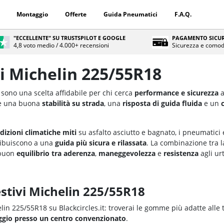
Montaggio
Offerte
Guida Pneumatici
F.A.Q.
"ECCELLENTE" SU TRUSTSPILOT E GOOGLE
PAGAMENTO SICUR
4,8 voto medio / 4.000+ recensioni
Sicurezza e comod
i Michelin 225/55R18
sono una scelta affidabile per chi cerca
performance e sicurezza
a
re una buona
stabilità su strada
, una
risposta di guida fluida
e un
dizioni climatiche miti
su asfalto asciutto e bagnato, i pneumatici
ribuiscono a una
guida più sicura e rilassata
. La combinazione tra 
 buon
equilibrio tra aderenza
,
maneggevolezza
e
resistenza
agli urt
estivi Michelin 225/55R18
elin 225/55R18 su Blackcircles.it: troverai le gomme più adatte alle 
ggio presso un centro convenzionato
.