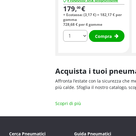
Prodotto ora disponibile
179,
€
00
+ Ecotassa: (
3,
17
€
) =
182,
17
€
per
gomma
728,
68
€
per 4 gomme
quantità
Compra
Acquista i tuoi pneuma
Affronta l’estate con la sicurezza che m
più calde. Sfoglia il nostro catalogo, sc
Scopri di più
Cerca Pneumatici
Guida Pneumatici