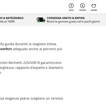
Aiuto
Contatti
Carrello
O & RATEIZZABILE
CONSEGNA GRATIS & RAPIDA
ità al 100%
Ricevi le gomme gratis ed in pochi giorni
lla guida durante la stagione estiva.
comfort
adeguato anche ai percorsi più
 estivi Michelin 225/55R18 garantiscono
larghezza, rapporto d’aspetto e diametro
i.
tue esigenze potrai scegliere un servizio