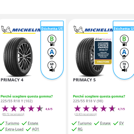
Etichetta UE
Etichetta U
B
B
A
A
68
70
A
B
PRIMACY 4
PRIMACY 5
Perché scegliere questa gomma?
Perché scegliere questa gomma?
225/55 R18 Y (102)
225/55 R18 V (98)
4,6/5
4,7/5
(8572 recensioni)
(2243 recensioni)
Turismo
Estate
Turismo
Estate
EV
Extra-Load
AO1
RG