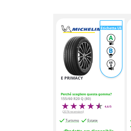
Etichetta UE
A
B
68
B
E PRIMACY
Perché scegliere questa gomma?
155/60 R20 Q (80)
4,6/5
(2074 recensioni)
Turismo
Estate