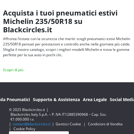
Acquista i tuoi pneumatici estivi
Michelin 235/50R18 su
Blackcircles.it
Affronta l’estate con la sicurezza che meriti: scegli pneumatici estivi Michelin
235/50R18 pensati per prestazioni e controllo anche nelle giornate più calde.
Sfoglia il nostro catalogo, scopri i migliori modelli Michelin e trova le gomme
perfette per la tua auto in pochi clic.
Scopri di più
ida Pneumatici
Supporto & Assistenza
Area Legale
Social Medi
© 2025 Blackcircles.it
|
Blackcircles Italy S.p.A. – P. IVA IT12885390968 – Cap. Soc.
€1.000.000 i.v.
|
contact@blackcircles.it
|
Gestisci Cookie
|
Condizioni di Vendita
|
Cookie Policy