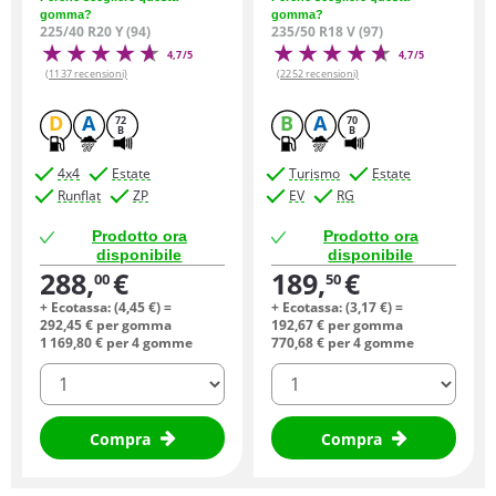
gomma?
gomma?
225/40 R20 Y (94)
235/50 R18 V (97)
4,7/5
4,7/5
(1137 recensioni)
(2252 recensioni)
D
A
B
A
72
70
B
B
4x4
Estate
Turismo
Estate
Runflat
ZP
EV
RG
Prodotto ora
Prodotto ora
disponibile
disponibile
288,
€
189,
€
00
50
+ Ecotassa: (
4,
45
€
) =
+ Ecotassa: (
3,
17
€
) =
292,
45
€
per gomma
192,
67
€
per gomma
1 169,
80
€
per 4 gomme
770,
68
€
per 4 gomme
quantità
quantità
Compra
Compra