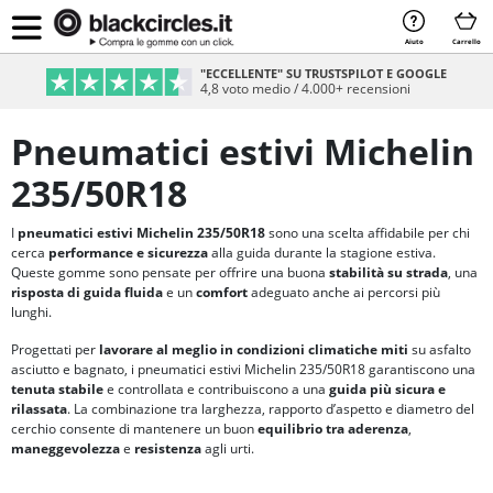
Aiuto
Carrello
"ECCELLENTE" SU TRUSTSPILOT E GOOGLE
4,8 voto medio / 4.000+ recensioni
Pneumatici estivi Michelin
235/50R18
I
pneumatici estivi Michelin 235/50R18
sono una scelta affidabile per chi
cerca
performance e sicurezza
alla guida durante la stagione estiva.
Queste gomme sono pensate per offrire una buona
stabilità su strada
, una
risposta di guida fluida
e un
comfort
adeguato anche ai percorsi più
lunghi.
Progettati per
lavorare al meglio in condizioni climatiche miti
su asfalto
asciutto e bagnato, i pneumatici estivi Michelin 235/50R18 garantiscono una
tenuta stabile
e controllata e contribuiscono a una
guida più sicura e
rilassata
. La combinazione tra larghezza, rapporto d’aspetto e diametro del
cerchio consente di mantenere un buon
equilibrio tra aderenza
,
maneggevolezza
e
resistenza
agli urti.