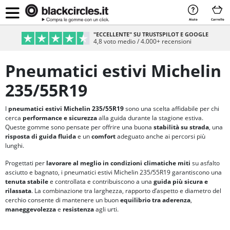
Aiuto
Carrello
"ECCELLENTE" SU TRUSTSPILOT E GOOGLE
4,8 voto medio / 4.000+ recensioni
Pneumatici estivi Michelin
235/55R19
I
pneumatici estivi Michelin 235/55R19
sono una scelta affidabile per chi
cerca
performance e sicurezza
alla guida durante la stagione estiva.
Queste gomme sono pensate per offrire una buona
stabilità su strada
, una
risposta di guida fluida
e un
comfort
adeguato anche ai percorsi più
lunghi.
Progettati per
lavorare al meglio in condizioni climatiche miti
su asfalto
asciutto e bagnato, i pneumatici estivi Michelin 235/55R19 garantiscono una
tenuta stabile
e controllata e contribuiscono a una
guida più sicura e
rilassata
. La combinazione tra larghezza, rapporto d’aspetto e diametro del
cerchio consente di mantenere un buon
equilibrio tra aderenza
,
maneggevolezza
e
resistenza
agli urti.