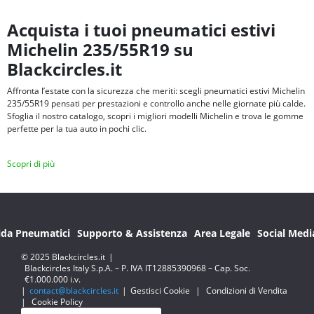
Acquista i tuoi pneumatici estivi
Michelin 235/55R19 su
Blackcircles.it
Affronta l’estate con la sicurezza che meriti: scegli pneumatici estivi Michelin
235/55R19 pensati per prestazioni e controllo anche nelle giornate più calde.
Sfoglia il nostro catalogo, scopri i migliori modelli Michelin e trova le gomme
perfette per la tua auto in pochi clic.
Scopri di più
ida Pneumatici
Supporto & Assistenza
Area Legale
Social Medi
© 2025 Blackcircles.it
|
Blackcircles Italy S.p.A. – P. IVA IT12885390968 – Cap. Soc.
€1.000.000 i.v.
|
contact@blackcircles.it
|
Gestisci Cookie
|
Condizioni di Vendita
|
Cookie Policy