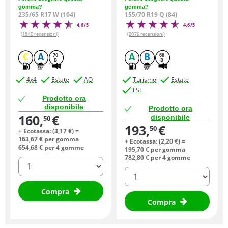
gomma?
gomma?
235/65 R17 W (104)
155/70 R19 Q (84)
4,6/5
4,6/5
(1840 recensioni)
(2076 recensioni)
C
A
A
B
70
68
B
B
4x4
Estate
AO
Turismo
Estate
FSL
Prodotto ora
disponibile
Prodotto ora
160,
€
disponibile
50
193,
€
50
+ Ecotassa: (
3,
17
€
) =
163,
67
€
per gomma
+ Ecotassa: (
2,
20
€
) =
654,
68
€
per 4 gomme
195,
70
€
per gomma
782,
80
€
per 4 gomme
quantità
quantità
Compra
Compra