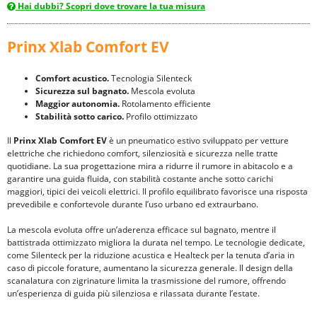
Hai dubbi? Scopri dove trovare la tua misura
Prinx Xlab Comfort EV
Comfort acustico.
Tecnologia Silenteck
Sicurezza sul bagnato.
Mescola evoluta
Maggior autonomia.
Rotolamento efficiente
Stabilità sotto carico.
Profilo ottimizzato
Il
Prinx Xlab Comfort EV
è un pneumatico estivo sviluppato per vetture
elettriche che richiedono comfort, silenziosità e sicurezza nelle tratte
quotidiane. La sua progettazione mira a ridurre il rumore in abitacolo e a
garantire una guida fluida, con stabilità costante anche sotto carichi
maggiori, tipici dei veicoli elettrici. Il profilo equilibrato favorisce una risposta
prevedibile e confortevole durante l’uso urbano ed extraurbano.
La mescola evoluta offre un’aderenza efficace sul bagnato, mentre il
battistrada ottimizzato migliora la durata nel tempo. Le tecnologie dedicate,
come Silenteck per la riduzione acustica e Healteck per la tenuta d’aria in
caso di piccole forature, aumentano la sicurezza generale. Il design della
scanalatura con zigrinature limita la trasmissione del rumore, offrendo
un’esperienza di guida più silenziosa e rilassata durante l’estate.