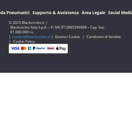
ida Pneumatici
Supporto & Assistenza
Area Legale
Social Medi
© 2025 Blackcircles.it
|
Blackcircles Italy S.p.A. – P. IVA IT12885390968 – Cap. Soc.
€1.000.000 i.v.
|
contact@blackcircles.it
|
Gestisci Cookie
|
Condizioni di Vendita
|
Cookie Policy