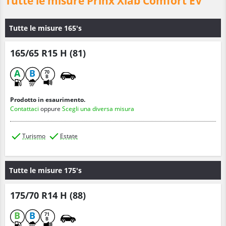
Tutte le misure Prinx Xlab Comfort EV
Tutte le misure 165's
165/65 R15 H (81)
A
B
70
B
Prodotto in esaurimento.
Contattaci
oppure
Scegli una diversa misura
Turismo
Estate
Tutte le misure 175's
175/70 R14 H (88)
B
B
71
B