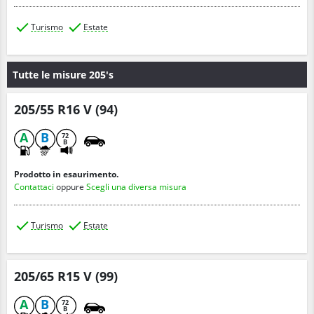
Turismo
Estate
Tutte le misure 205's
205/55 R16 V (94)
A
B
72
B
Prodotto in esaurimento.
Contattaci
oppure
Scegli una diversa misura
Turismo
Estate
205/65 R15 V (99)
A
B
72
B