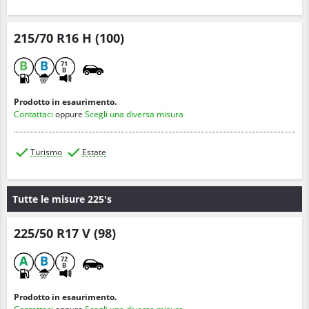
215/70 R16 H (100)
B
B
71
B
Prodotto in esaurimento.
Contattaci
oppure
Scegli una diversa misura
Turismo
Estate
Tutte le misure 225's
225/50 R17 V (98)
A
B
72
B
Prodotto in esaurimento.