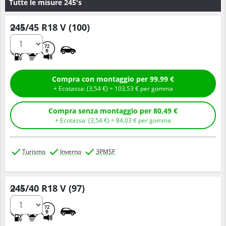
Tutte le misure 245's
245/45 R18 V (100)
Q.tà
C
C
72
B
Compra con montaggio per 99,99 €
+ Ecotassa: (
3,
54
€
) =
103,
53
€
per gomma
Compra senza montaggio per 80,49 €
+ Ecotassa: (
3,
54
€
) =
84,
03
€
per gomma
Turismo
Inverno
3PMSF
245/40 R18 V (97)
Q.tà
C
C
72
B