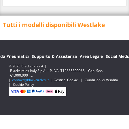
Tutti i modelli disponibili Westlake
ida Pneumatici
Supporto & Assistenza
Area Legale
Social Medi
© 2025 Blackcircles.it
|
Blackcircles Italy S.p.A. – P. IVA IT12885390968 – Cap. Soc.
€1.000.000 i.v.
|
contact@blackcircles.it
|
Gestisci Cookie
|
Condizioni di Vendita
|
Cookie Policy