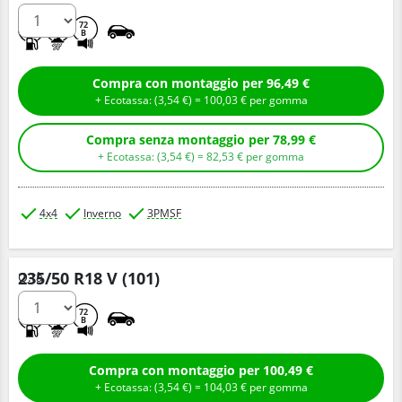
C
C
72
B
Compra con montaggio per 96,49 €
+ Ecotassa: (
3,
54
€
) =
100,
03
€
per gomma
Compra senza montaggio per 78,99 €
+ Ecotassa: (
3,
54
€
) =
82,
53
€
per gomma
4x4
Inverno
3PMSF
235/50 R18 V (101)
Q.tà
C
C
72
B
Compra con montaggio per 100,49 €
+ Ecotassa: (
3,
54
€
) =
104,
03
€
per gomma