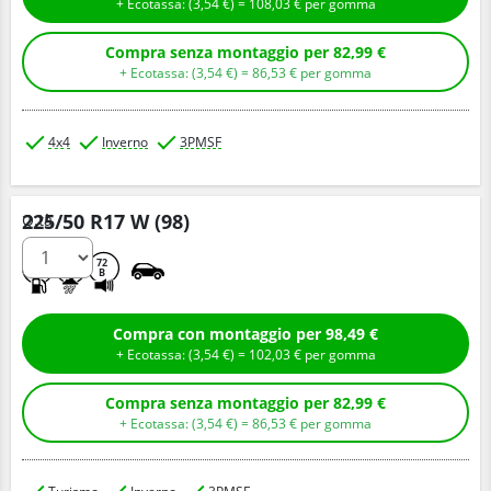
+ Ecotassa: (
3,
54
€
) =
108,
03
€
per gomma
Compra senza montaggio per 82,99 €
+ Ecotassa: (
3,
54
€
) =
86,
53
€
per gomma
4x4
Inverno
3PMSF
225/50 R17 W (98)
Q.tà
C
A
72
B
Compra con montaggio per 98,49 €
+ Ecotassa: (
3,
54
€
) =
102,
03
€
per gomma
Compra senza montaggio per 82,99 €
+ Ecotassa: (
3,
54
€
) =
86,
53
€
per gomma