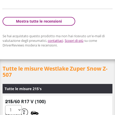
Mostra tutte le recensioni
Se hai acquistato questo prodotto ma non hai ricevuto un'e-mail di
valutazione degli pneumatici,
contattaci
.
Scopri di più
su come
DriverReviews modera le recensioni.
Tutte le misure Westlake Zuper Snow Z-
507
Tutte le misure 215's
215/60 R17 V (100)
Q.tà
C
C
72
B