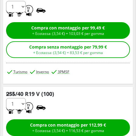
C
C
72
B
Compra con montaggio per 99,49 €
+ Ecotassa: (
3,
54
€
) =
103,
03
€
per gomma
Compra senza montaggio per 79,99 €
+ Ecotassa: (
3,
54
€
) =
83,
53
€
per gomma
Turismo
Inverno
3PMSF
255/40 R19 V (100)
Q.tà
C
C
73
B
Compra con montaggio per 112,99 €
+ Ecotassa: (
3,
54
€
) =
116,
53
€
per gomma