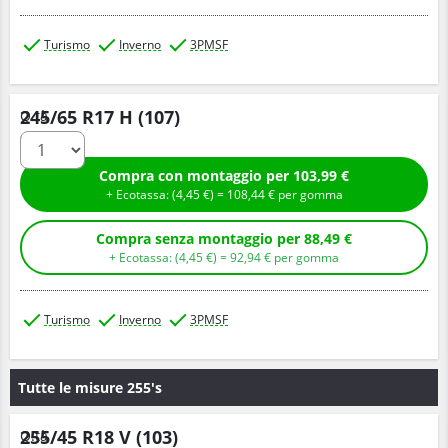
Turismo
Inverno
3PMSF
245/65 R17 H (107)
Q.tà
Compra con montaggio per 103,99 €
+ Ecotassa: (
4,
45
€
) =
108,
44
€
per gomma
Compra senza montaggio per 88,49 €
+ Ecotassa: (
4,
45
€
) =
92,
94
€
per gomma
Turismo
Inverno
3PMSF
Tutte le misure 255's
255/45 R18 V (103)
Q.tà