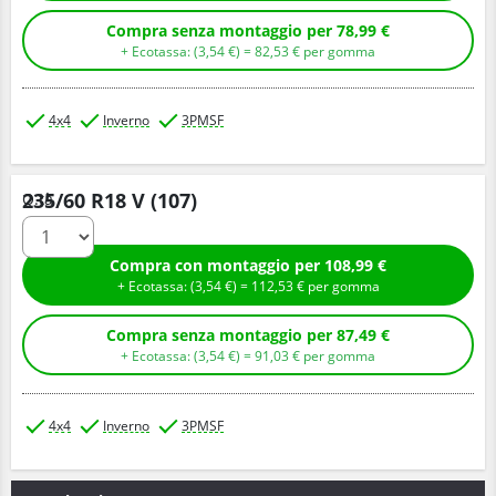
Compra senza montaggio per 78,99 €
+ Ecotassa: (
3,
54
€
) =
82,
53
€
per gomma
4x4
Inverno
3PMSF
235/60 R18 V (107)
Q.tà
Compra con montaggio per 108,99 €
+ Ecotassa: (
3,
54
€
) =
112,
53
€
per gomma
Compra senza montaggio per 87,49 €
+ Ecotassa: (
3,
54
€
) =
91,
03
€
per gomma
4x4
Inverno
3PMSF