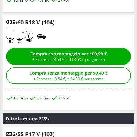
Turismo
Inverno
3PMSF
225/60 R18 V (104)
Q.tà
C
C
72
B
Compra con montaggio per 109,99 €
+ Ecotassa: (
3,
54
€
) =
113,
53
€
per gomma
Compra senza montaggio per 90,49 €
+ Ecotassa: (
3,
54
€
) =
94,
03
€
per gomma
Turismo
Inverno
3PMSF
Tutte le misure 235's
235/55 R17 V (103)
Q.tà