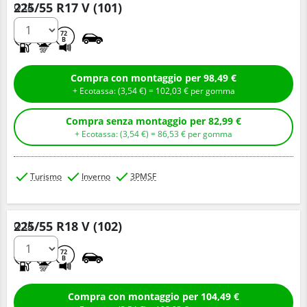
225/55 R17 V (101)
Q.tà
C
C
72
B
Compra con montaggio per 98,49 €
+ Ecotassa: (
3,
54
€
) =
102,
03
€
per gomma
Compra senza montaggio per 82,99 €
+ Ecotassa: (
3,
54
€
) =
86,
53
€
per gomma
Turismo
Inverno
3PMSF
225/55 R18 V (102)
Q.tà
C
C
72
B
Compra con montaggio per 104,49 €