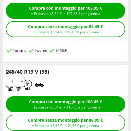
Compra con montaggio per 103,99 €
+ Ecotassa: (
3,
54
€
) =
107,
53
€
per gomma
Compra senza montaggio per 84,49 €
+ Ecotassa: (
3,
54
€
) =
88,
03
€
per gomma
Turismo
Inverno
3PMSF
245/40 R19 V (98)
Q.tà
C
C
72
B
Compra con montaggio per 106,49 €
+ Ecotassa: (
3,
54
€
) =
110,
03
€
per gomma
Compra senza montaggio per 86,99 €
+ Ecotassa: (
3,
54
€
) =
90,
53
€
per gomma