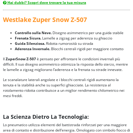
Hai dubbi? Scopri dove trovare la tua misura
Westlake Zuper Snow Z-507
Controllo sulla Neve.
Disegno asimmetrico per una guida stabile
Frenata Sicura.
Lamelle a zigzag per aderenza su ghiaccio
Guida Silenziosa.
Ridotta rumorosità su strada
Aderenza Invernale.
Blocchi centrali rigidi per maggiore contatto
Il
ZuperSnow Z-507
è pensato per affrontare le condizioni invernali più
difficili. Il suo disegno asimmetrico ottimizza la risposta dello sterzo, mentre
le lamelle a zigzag migliorano l’aderenza e la frenata su strade innevate.
Le scanalature laterali angolate e i blocchi centrali rigidi aumentano la
tenuta e la stabilità anche su superfici ghiacciate. La resistenza al
rotolamento ridotta contribuisce a un miglior rendimento chilometrico nei
mesi freddi.
La Scienza Dietro La Tecnologia:
Lo pneumatico utilizza elementi del battistrada rinforzati per una maggiore
area di contatto e distribuzione dell’energia. Omologato con simbolo fiocco di