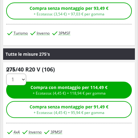
Compra senza montaggio per 93,49 €
+ Ecotassa: (
3,
54
€
) =
97,
03
€
per gomma
Turismo
Inverno
3PMSF
Tutte le misure 275's
275/40 R20 V (106)
Q.tà
Compra con montaggio per 114,49 €
+ Ecotassa: (
4,
45
€
) =
118,
94
€
per gomma
Compra senza montaggio per 91,49 €
+ Ecotassa: (
4,
45
€
) =
95,
94
€
per gomma
4x4
Inverno
3PMSF