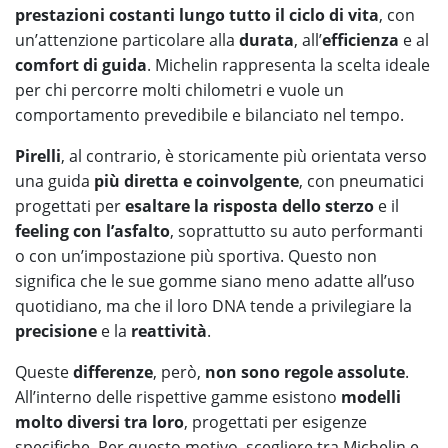
prestazioni costanti lungo tutto il ciclo di vita
, con
un’attenzione particolare alla
durata
, all’
efficienza
e al
comfort di guida
. Michelin rappresenta la scelta ideale
per chi percorre molti chilometri e vuole un
comportamento prevedibile e bilanciato nel tempo.
Pirelli
, al contrario, è storicamente più orientata verso
una guida
più diretta e coinvolgente
, con pneumatici
progettati per
esaltare la risposta dello sterzo
e il
feeling con l’asfalto
, soprattutto su auto performanti
o con un’impostazione più sportiva. Questo non
significa che le sue gomme siano meno adatte all’uso
quotidiano, ma che il loro DNA tende a privilegiare la
precisione
e la
reattività
.
Queste
differenze
, però,
non sono regole assolute
.
All’interno delle rispettive gamme esistono
modelli
molto diversi tra loro
, progettati per esigenze
specifiche. Per questo motivo, scegliere tra Michelin e