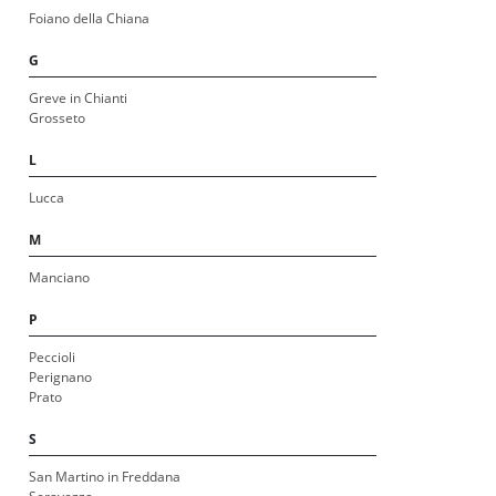
Foiano della Chiana
G
Greve in Chianti
Grosseto
L
Lucca
M
Manciano
P
Peccioli
Perignano
Prato
S
San Martino in Freddana