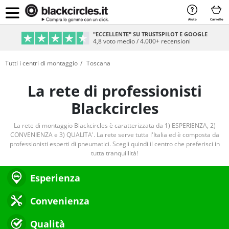
Aiuto
Carrello
"ECCELLENTE" SU TRUSTSPILOT E GOOGLE
4,8 voto medio / 4.000+ recensioni
Tutti i centri di montaggio
Toscana
La rete di professionisti
Blackcircles
La rete di montaggio Blackcircles è caratterizzata da 1) ESPERIENZA, 2)
CONVENIENZA e 3) QUALITA'. La rete serve tutta l'Italia ed è composta da
professionisti esperti di pneumatici. Scegli quindi il centro che preferisci in
tutta tranquillità!
Esperienza
Convenienza
Qualità