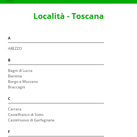
Località - Toscana
A
AREZZO
B
Bagni di Lucca
Bientina
Borgo a Mozzano
Braccagni
C
Carrara
Castelfranco di Sotto
Castelnuovo di Garfagnana
F