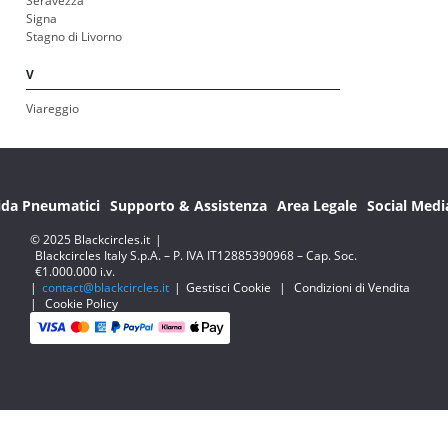
Seravezza
Signa
Stagno di Livorno
V
Viareggio
ida Pneumatici
Supporto & Assistenza
Area Legale
Social Medi
© 2025 Blackcircles.it
|
Blackcircles Italy S.p.A. – P. IVA IT12885390968 – Cap. Soc.
€1.000.000 i.v.
|
contact@blackcircles.it
|
Gestisci Cookie
|
Condizioni di Vendita
|
Cookie Policy