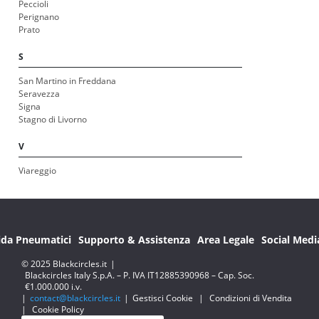
Peccioli
Perignano
Prato
S
San Martino in Freddana
Seravezza
Signa
Stagno di Livorno
V
Viareggio
ida Pneumatici
Supporto & Assistenza
Area Legale
Social Medi
© 2025 Blackcircles.it
|
Blackcircles Italy S.p.A. – P. IVA IT12885390968 – Cap. Soc.
€1.000.000 i.v.
|
contact@blackcircles.it
|
Gestisci Cookie
|
Condizioni di Vendita
|
Cookie Policy