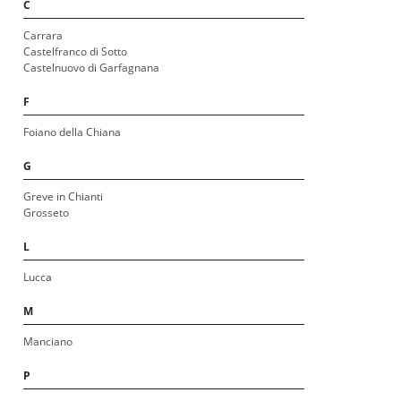
C
Carrara
Castelfranco di Sotto
Castelnuovo di Garfagnana
F
Foiano della Chiana
G
Greve in Chianti
Grosseto
L
Lucca
M
Manciano
P