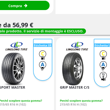
Compra
re da
56,
99
€
solo prodotto, il servizio di montaggio è ESCLUSO.
Etichetta UE
Etichetta 
C
C
A
A
72
B
SPORT MASTER
GRIP MASTER C/S
Perché scegliere questa gomma?
Perché scegliere questa gomma?
215/65 R16 H (102)
215/65 R16 H (102)