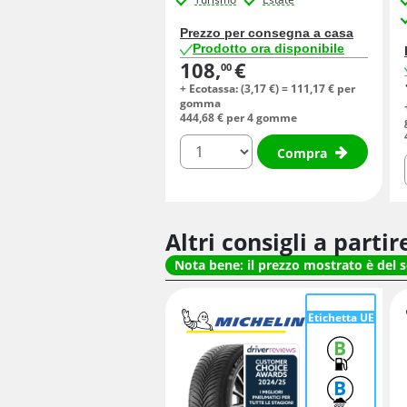
Prezzo per consegna a casa
Prodotto ora disponibile
108,
€
00
+ Ecotassa: (
3,
17
€
) =
111,
17
€
per
gomma
444,
68
€
per 4 gomme
quantità
Compra
Altri consigli a parti
Nota bene: il prezzo mostrato è del 
Etichetta UE
B
B