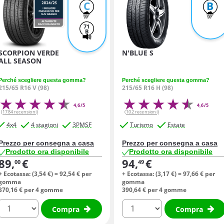
C
B
71
B
SCORPION VERDE
N'BLUE S
ALL SEASON
Perché scegliere questa gomma?
Perché scegliere questa gomma?
215/65 R16 V (98)
215/65 R16 H (98)
4,6/5
4,6/5
(1784 recensioni)
(102 recensioni)
4x4
4 stagioni
3PMSF
Turismo
Estate
Prezzo per consegna a casa
Prezzo per consegna a casa
Prodotto ora disponibile
Prodotto ora disponibile
89,
€
94,
€
00
49
+ Ecotassa: (
3,
54
€
) =
92,
54
€
per
+ Ecotassa: (
3,
17
€
) =
97,
66
€
per
gomma
gomma
370,
16
€
per 4 gomme
390,
64
€
per 4 gomme
quantità
quantità
Compra
Compra