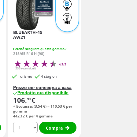
B
72
B
BLUEARTH-4S
AW21
Perché scegliere questa gomma?
215/65 R16 H (98)
4,5/5
(933 recensioni)
Turismo
4 stagioni
Prezzo per consegna a casa
Prodotto ora disponibile
106,
€
99
+ Ecotassa: (
3,
54
€
) =
110,
53
€
per
gomma
442,
12
€
per 4 gomme
quantità
Compra