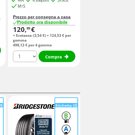
M+S
Prezzo per consegna a casa
Prodotto ora disponibile
120,
€
99
+ Ecotassa: (
3,
54
€
) =
124,
53
€
per
gomma
498,
12
€
per 4 gomme
quantità
Compra
UE
Etichetta UE
B
A