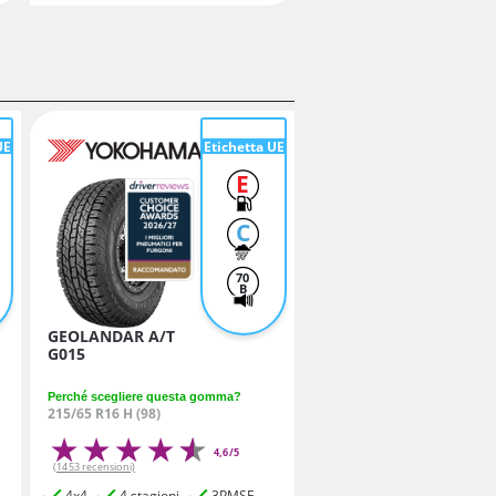
UE
Etichetta UE
E
C
70
B
GEOLANDAR A/T
G015
Perché scegliere questa gomma?
215/65 R16 H (98)
4,6/5
(1453 recensioni)
4x4
4 stagioni
3PMSF