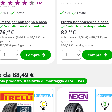
4,4/5
Non ancora recensito
(13 recensioni)
4x4
Estate
4x4
Estate
Prezzo per consegna a casa
Prezzo per consegna a casa
Prodotto ora disponibile
Prodotto ora disponibile
76,
€
82,
€
49
99
+ Ecotassa: (
3,
64
€
) =
80,
13
€
per
+ Ecotassa: (
3,
54
€
) =
86,
53
€
per
gomma
gomma
320,
52
€
per 4 gomme
346,
12
€
per 4 gomme
quantità
quantità
Compra
Compra
re da
88,
49
€
solo prodotto, il servizio di montaggio è ESCLUSO.
Etichetta UE
Etichetta 
C
B