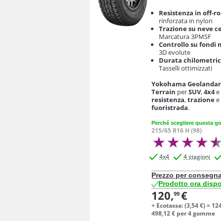
Resistenza in off-r
rinforzata in nylon
Trazione su neve ce
Marcatura 3PMSF
Controllo su fondi 
3D evolute
Durata chilometric
Tasselli ottimizzati
Yokohama Geolandar 
Terrain
per
SUV
,
4x4
resistenza
,
trazione
fuoristrada
.
Perché scegliere questa 
215/65 R16 H (98)
4x4
4 stagioni
Prezzo per consegna
Prodotto ora dispo
120,
€
99
+ Ecotassa: (
3,
54
€
) =
124
498,
12
€
per 4 gomme