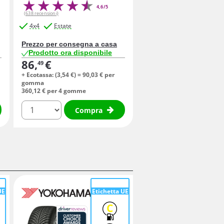
4,6/5
(638 recensioni)
4x4
Estate
Prezzo per consegna a casa
Prodotto ora disponibile
86,
€
49
+ Ecotassa: (
3,
54
€
) =
90,
03
€
per
gomma
360,
12
€
per 4 gomme
quantità
Compra
UE
Etichetta UE
C