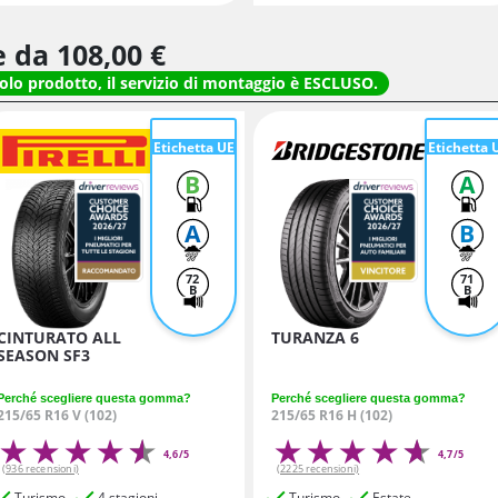
re da
108,
00
€
solo prodotto, il servizio di montaggio è ESCLUSO.
Etichetta UE
Etichetta 
B
A
A
B
72
71
B
B
CINTURATO ALL
TURANZA 6
SEASON SF3
Perché scegliere questa gomma?
Perché scegliere questa gomma?
215/65 R16 V (102)
215/65 R16 H (102)
4,6/5
4,7/5
(936 recensioni)
(2225 recensioni)
Turismo
4 stagioni
Turismo
Estate