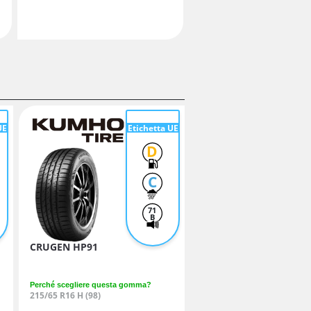
UE
Etichetta UE
D
C
71
B
CRUGEN HP91
Perché scegliere questa gomma?
215/65 R16 H (98)