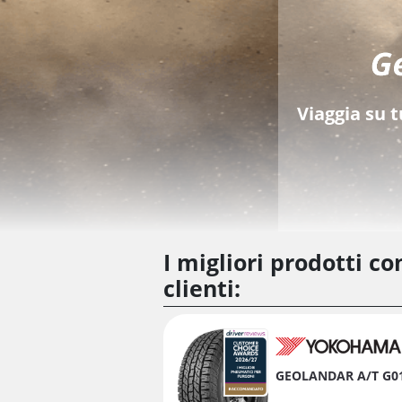
Viaggia su 
I migliori prodotti con
clienti:
GEOLANDAR A/T G0