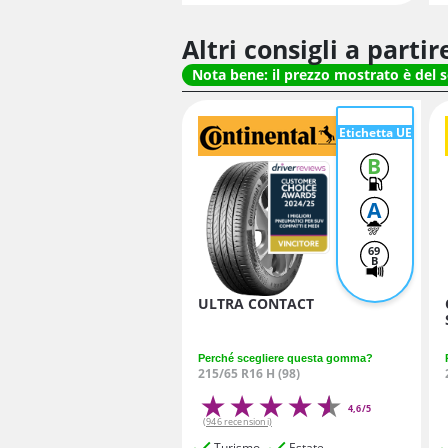
Altri consigli a parti
Nota bene: il prezzo mostrato è del 
Etichetta UE
B
A
69
B
ULTRA CONTACT
Perché scegliere questa gomma?
215/65 R16 H (98)
4,6/5
(946 recensioni)
Turismo
Estate