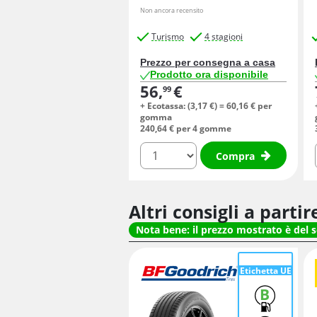
Non ancora recensito
Turismo
4 stagioni
Prezzo per consegna a casa
Prodotto ora disponibile
56,
€
99
+ Ecotassa: (
3,
17
€
) =
60,
16
€
per
gomma
240,
64
€
per 4 gomme
quantità
Compra
Altri consigli a parti
Nota bene: il prezzo mostrato è del 
Etichetta UE
B