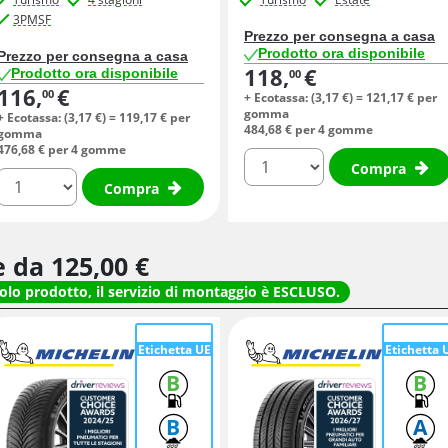
3PMSF
Prezzo per consegna a casa
Prodotto ora disponibile
Prezzo per consegna a casa
118,
€
Prodotto ora disponibile
00
116,
€
00
+ Ecotassa: (
3,
17
€
) =
121,
17
€
per
gomma
+ Ecotassa: (
3,
17
€
) =
119,
17
€
per
484,
68
€
per 4 gomme
gomma
476,
68
€
per 4 gomme
quantità
Compra
quantità
Compra
re da
125,
00
€
solo prodotto, il servizio di montaggio è ESCLUSO.
Etichetta UE
Etichetta 
B
B
B
A