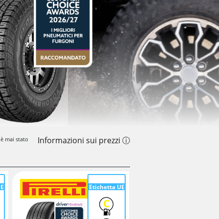
Informazioni sui prezzi ⓘ
 è mai stato
UE
Etichetta UE
C