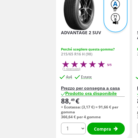
A
71
B
ADVANTAGE 2 SUV
Perché scegliere questa gomma?
215/65 R16 H (98)
5/5
(1 recensioni)
4x4
Estate
Prezzo per consegna a casa
Prodotto ora disponibile
88,
€
49
+ Ecotassa: (
3,
17
€
) =
91,
66
€
per
gomma
366,
64
€
per 4 gomme
quantità
Compra