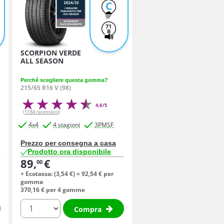
C
71
B
SCORPION VERDE
ALL SEASON
Perché scegliere questa gomma?
215/65 R16 V (98)
4,6/5
(1784 recensioni)
4x4
4 stagioni
3PMSF
Prezzo per consegna a casa
Prodotto ora disponibile
89,
€
00
+ Ecotassa: (
3,
54
€
) =
92,
54
€
per
gomma
370,
16
€
per 4 gomme
quantità
Compra