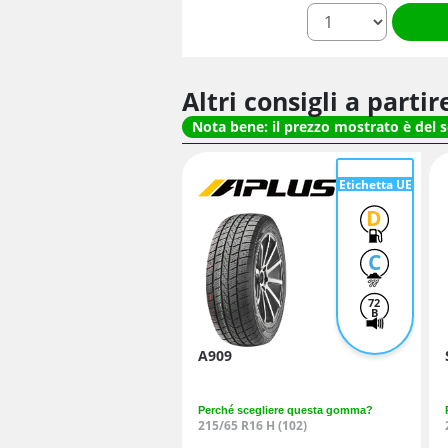
quantità
Altri consigli a parti
Nota bene: il prezzo mostrato è del 
Etichetta UE
D
C
72
B
A909
Perché scegliere questa gomma?
215/65 R16 H (102)