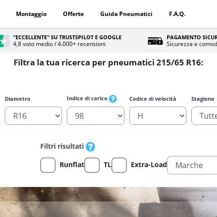
Montaggio
Offerte
Guida Pneumatici
F.A.Q.
"ECCELLENTE" SU TRUSTSPILOT E GOOGLE
PAGAMENTO SICUR
4,8 voto medio / 4.000+ recensioni
Sicurezza e comod
Filtra la tua ricerca per pneumatici 215/65 R16:
Indice di carico
Diametro
Codice di velocità
Stagione
Filtri risultati
Runflat
TL
Extra-Load