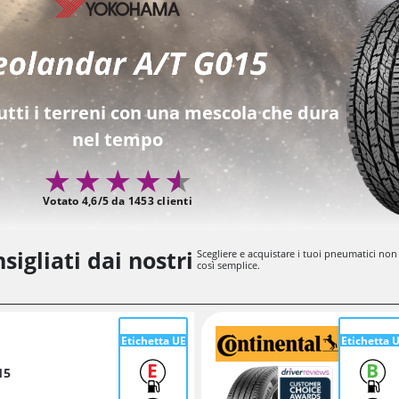
tutti i terreni con una mescola che dura
nel tempo
Votato 4,6/5 da 1453 clienti
sigliati dai nostri
Scegliere e acquistare i tuoi pneumatici non
così semplice.
Etichetta UE
Etichetta 
E
B
15