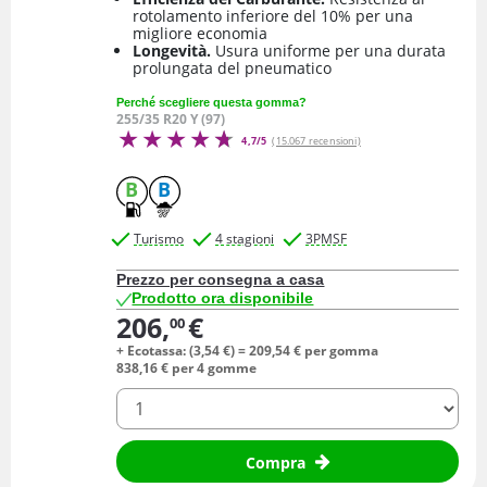
rotolamento inferiore del 10% per una
migliore economia
Longevità.
Usura uniforme per una durata
prolungata del pneumatico
Perché scegliere questa gomma?
255/35 R20 Y (97)
4,7/5
(15.067 recensioni)
B
B
Turismo
4 stagioni
3PMSF
Prezzo per consegna a casa
Prodotto ora disponibile
206,
€
00
+ Ecotassa: (
3,
54
€
) =
209,
54
€
per gomma
838,
16
€
per 4 gomme
quantità
Compra