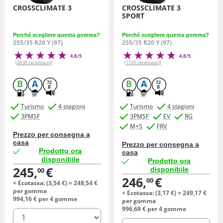
CROSSCLIMATE 3
CROSSCLIMATE 3
SPORT
Perché scegliere questa gomma?
Perché scegliere questa gomma?
255/35 R20 Y (97)
255/35 R20 Y (97)
4,8/5
4,8/5
(2638 recensioni)
(1101 recensioni)
B
A
B
A
72
72
B
B
Turismo
4 stagioni
Turismo
4 stagioni
3PMSF
3PMSF
EV
RG
M+S
FRV
Prezzo per consegna a
casa
Prezzo per consegna a
Prodotto ora
casa
disponibile
Prodotto ora
245,
€
disponibile
00
246,
€
00
+ Ecotassa: (
3,
54
€
) =
248,
54
€
per gomma
+ Ecotassa: (
3,
17
€
) =
249,
17
€
994,
16
€
per 4 gomme
per gomma
996,
68
€
per 4 gomme
quantità
quantità