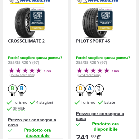
CROSSCLIMATE 2
PILOT SPORT 4S
Perché scegliere questa gomma?
Perché scegliere questa gomma?
255/35 R20 Y (97)
255/35 R20 Y (97)
4,7/5
4,8/5
(15.067 recensioni)
(6254 recensioni)
B
B
D
A
71
B
Turismo
4 stagioni
Turismo
Estate
3PMSF
Prezzo per consegna a
casa
Prezzo per consegna a
Prodotto ora
casa
disponibile
Prodotto ora
241,
€
disponibile
00