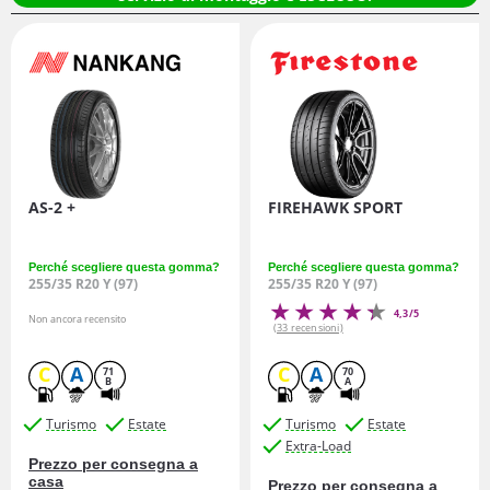
AS-2 +
FIREHAWK SPORT
Perché scegliere questa gomma?
Perché scegliere questa gomma?
255/35 R20 Y (97)
255/35 R20 Y (97)
4,3/5
Non ancora recensito
(33 recensioni)
C
A
C
A
71
70
B
A
Turismo
Estate
Turismo
Estate
Extra-Load
Prezzo per consegna a
casa
Prezzo per consegna a