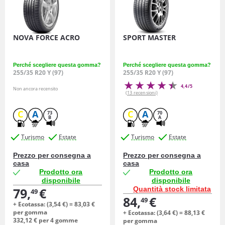
NOVA FORCE ACRO
SPORT MASTER
Perché scegliere questa gomma?
Perché scegliere questa gomma?
255/35 R20 Y (97)
255/35 R20 Y (97)
4,4/5
Non ancora recensito
(13 recensioni)
C
A
C
A
73
70
B
A
Turismo
Estate
Turismo
Estate
Prezzo per consegna a
Prezzo per consegna a
casa
casa
Prodotto ora
Prodotto ora
disponibile
disponibile
79,
€
Quantità stock limitata
49
84,
€
49
+ Ecotassa: (
3,
54
€
) =
83,
03
€
per gomma
+ Ecotassa: (
3,
64
€
) =
88,
13
€
332,
12
€
per 4 gomme
per gomma