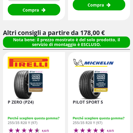
Compra
Compra
Altri consigli a partire da
178,
00
€
Nota bene: il prezzo mostrato è del solo prodotto, il
servizio di montaggio è ESCLUSO.
P ZERO (PZ4)
PILOT SPORT 5
Perché scegliere questa gomma?
Perché scegliere questa gomma?
255/35 R20 Y (97)
255/35 R20 Y (97)
4,6/5
4,8/5