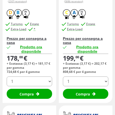
(2307 recensioni)
(5886 recensioni)
D
B
C
A
70
72
A
B
Turismo
Estate
Turismo
Estate
Extra-Load
*
Extra-Load
Prezzo per consegna a
Prezzo per consegna a
casa
casa
Prodotto ora
Prodotto ora
disponibile
disponibile
178,
€
199,
€
00
00
+ Ecotassa: (
3,
17
€
) =
181,
17
€
+ Ecotassa: (
3,
17
€
) =
202,
17
€
per gomma
per gomma
724,
68
€
per 4 gomme
808,
68
€
per 4 gomme
quantità
quantità
Compra
Compra