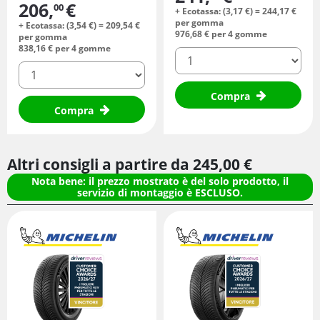
206,
€
00
+ Ecotassa: (
3,
17
€
) =
244,
17
€
per gomma
+ Ecotassa: (
3,
54
€
) =
209,
54
€
976,
68
€
per 4 gomme
per gomma
838,
16
€
per 4 gomme
quantità
quantità
Compra
Compra
Altri consigli a partire da
245,
00
€
Nota bene: il prezzo mostrato è del solo prodotto, il
servizio di montaggio è ESCLUSO.