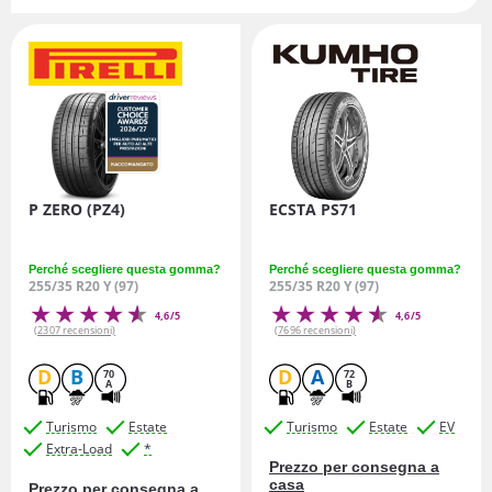
P ZERO (PZ4)
ECSTA PS71
Perché scegliere questa gomma?
Perché scegliere questa gomma?
255/35 R20 Y (97)
255/35 R20 Y (97)
4,6/5
4,6/5
(2307 recensioni)
(7696 recensioni)
D
B
D
A
70
72
A
B
Turismo
Estate
Turismo
Estate
EV
Extra-Load
*
Prezzo per consegna a
casa
Prezzo per consegna a