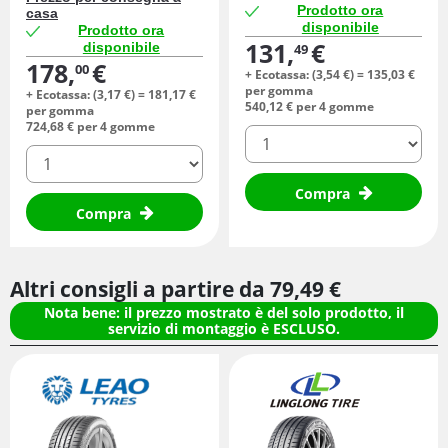
Prodotto ora
casa
disponibile
Prodotto ora
131,
€
disponibile
49
178,
€
00
+ Ecotassa: (
3,
54
€
) =
135,
03
€
per gomma
+ Ecotassa: (
3,
17
€
) =
181,
17
€
540,
12
€
per 4 gomme
per gomma
724,
68
€
per 4 gomme
quantità
quantità
Compra
Compra
Altri consigli a partire da
79,
49
€
Nota bene: il prezzo mostrato è del solo prodotto, il
servizio di montaggio è ESCLUSO.