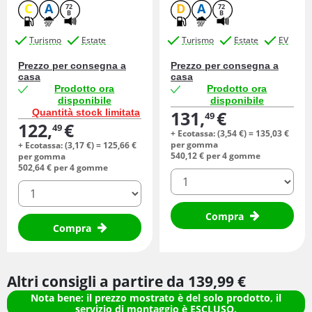
C
A
D
A
72
72
B
B
Turismo
Estate
Turismo
Estate
EV
Prezzo per consegna a
Prezzo per consegna a
casa
casa
Prodotto ora
Prodotto ora
disponibile
disponibile
Quantità stock limitata
131,
€
49
122,
€
49
+ Ecotassa: (
3,
54
€
) =
135,
03
€
per gomma
+ Ecotassa: (
3,
17
€
) =
125,
66
€
540,
12
€
per 4 gomme
per gomma
502,
64
€
per 4 gomme
quantità
quantità
Compra
Compra
Altri consigli a partire da
139,
99
€
Nota bene: il prezzo mostrato è del solo prodotto, il
servizio di montaggio è ESCLUSO.