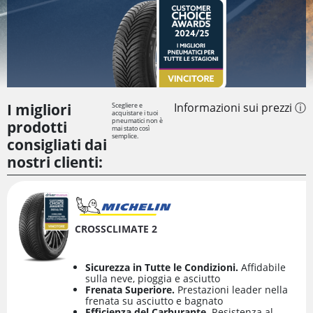
I migliori
Informazioni sui prezzi ⓘ
Scegliere e
acquistare i tuoi
pneumatici non è
prodotti
mai stato così
semplice.
consigliati dai
nostri clienti:
CROSSCLIMATE 2
Sicurezza in Tutte le Condizioni.
Affidabile
sulla neve, pioggia e asciutto
Frenata Superiore.
Prestazioni leader nella
frenata su asciutto e bagnato
Efficienza del Carburante.
Resistenza al