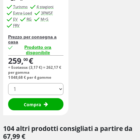
Turismo
4 stagioni
Extra-Load
3PMSF
EV
RG
M+S
FRV
Prezzo per consegna a
casa
Prodotto ora
disponibile
259,
€
00
+ Ecotassa: (
3,
17
€
) =
262,
17
€
per gomma
1 048,
68
€
per 4 gomme
quantità
Compra
104 altri prodotti consigliati a partire da
67,
99
€