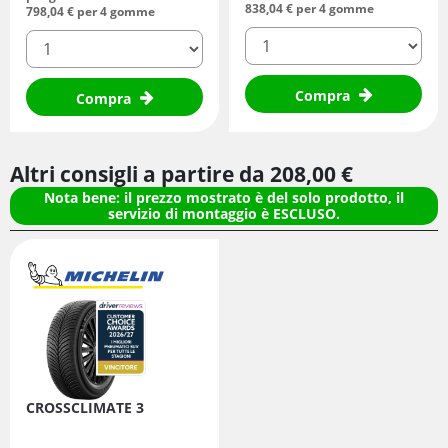
838,
04
€
per 4 gomme
798,
04
€
per 4 gomme
quantità
quantità
Compra
Compra
Altri consigli a partire da
208,
00
€
Nota bene: il prezzo mostrato è del solo prodotto, il
servizio di montaggio è ESCLUSO.
CROSSCLIMATE 3