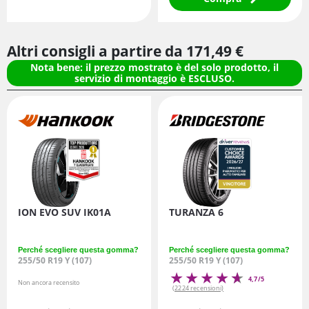
Altri consigli a partire da
171,
49
€
Nota bene: il prezzo mostrato è del solo prodotto, il
servizio di montaggio è ESCLUSO.
ION EVO SUV IK01A
TURANZA 6
Perché scegliere questa gomma?
Perché scegliere questa gomma?
255/50 R19 Y (107)
255/50 R19 Y (107)
4,7/5
Non ancora recensito
(2224 recensioni)