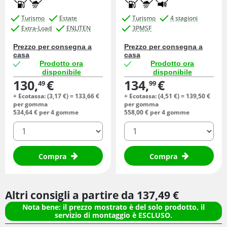
Turismo
Estate
Turismo
4 stagioni
Extra-Load
ENLITEN
3PMSF
Prezzo per consegna a
Prezzo per consegna a
casa
casa
Prodotto ora
Prodotto ora
disponibile
disponibile
130,
€
134,
€
49
99
+ Ecotassa: (
3,
17
€
) =
133,
66
€
+ Ecotassa: (
4,
51
€
) =
139,
50
€
per gomma
per gomma
534,
64
€
per 4 gomme
558,
00
€
per 4 gomme
quantità
quantità
Compra
Compra
Altri consigli a partire da
137,
49
€
Nota bene: il prezzo mostrato è del solo prodotto, il
servizio di montaggio è ESCLUSO.