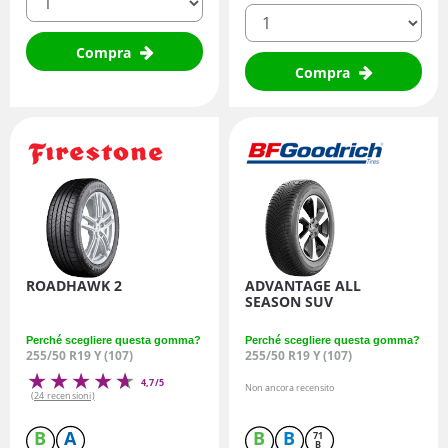
quantità
Compra
Compra
ROADHAWK 2
ADVANTAGE ALL
SEASON SUV
Perché scegliere questa gomma?
Perché scegliere questa gomma?
255/50 R19 Y (107)
255/50 R19 Y (107)
4,7/5
Non ancora recensito
(24 recensioni)
B
A
B
B
71
B