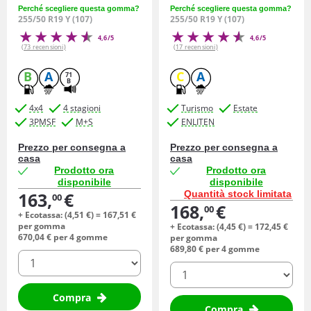
Perché scegliere questa gomma?
Perché scegliere questa gomma?
255/50 R19 Y (107)
255/50 R19 Y (107)
4,6/5
4,6/5
(73 recensioni)
(17 recensioni)
B
A
C
A
71
B
4x4
4 stagioni
Turismo
Estate
3PMSF
M+S
ENLITEN
Prezzo per consegna a
Prezzo per consegna a
casa
casa
Prodotto ora
Prodotto ora
disponibile
disponibile
163,
€
Quantità stock limitata
00
168,
€
00
+ Ecotassa: (
4,
51
€
) =
167,
51
€
per gomma
+ Ecotassa: (
4,
45
€
) =
172,
45
€
670,
04
€
per 4 gomme
per gomma
689,
80
€
per 4 gomme
quantità
quantità
Compra
Compra