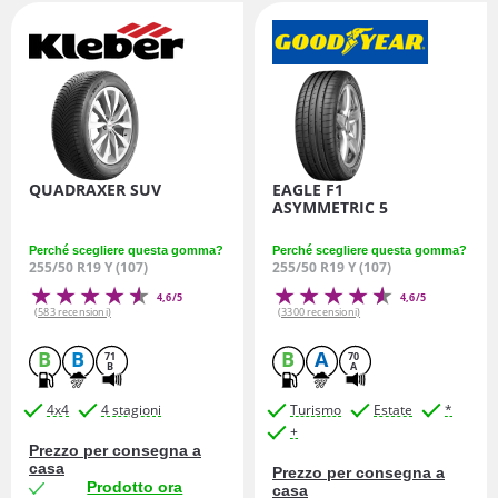
QUADRAXER SUV
EAGLE F1
ASYMMETRIC 5
Perché scegliere questa gomma?
Perché scegliere questa gomma?
255/50 R19 Y (107)
255/50 R19 Y (107)
4,6/5
4,6/5
(583 recensioni)
(3300 recensioni)
B
B
B
A
71
70
B
A
4x4
4 stagioni
Turismo
Estate
*
+
Prezzo per consegna a
casa
Prezzo per consegna a
Prodotto ora
casa