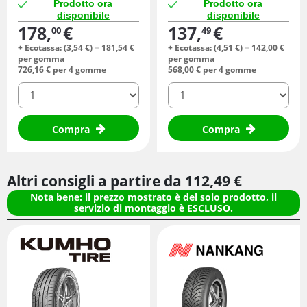
Prodotto ora
Prodotto ora
disponibile
disponibile
178,
€
137,
€
00
49
+ Ecotassa: (
3,
54
€
) =
181,
54
€
+ Ecotassa: (
4,
51
€
) =
142,
00
€
per gomma
per gomma
726,
16
€
per 4 gomme
568,
00
€
per 4 gomme
quantità
quantità
Compra
Compra
Altri consigli a partire da
112,
49
€
Nota bene: il prezzo mostrato è del solo prodotto, il
servizio di montaggio è ESCLUSO.