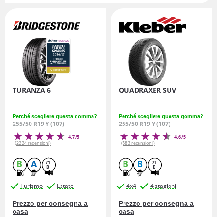
TURANZA 6
QUADRAXER SUV
Perché scegliere questa gomma?
Perché scegliere questa gomma?
255/50 R19 Y (107)
255/50 R19 Y (107)
4,7/5
4,6/5
(2224 recensioni)
(583 recensioni)
B
A
B
B
71
71
B
B
Turismo
Estate
4x4
4 stagioni
Prezzo per consegna a
Prezzo per consegna a
casa
casa