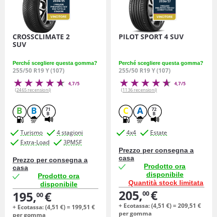
CROSSCLIMATE 2
PILOT SPORT 4 SUV
SUV
Perché scegliere questa gomma?
Perché scegliere questa gomma?
255/50 R19 Y (107)
255/50 R19 Y (107)
4,7/5
4,7/5
(2465 recensioni)
(1136 recensioni)
B
B
C
A
71
72
B
B
Turismo
4 stagioni
4x4
Estate
Extra-Load
3PMSF
Prezzo per consegna a
casa
Prezzo per consegna a
Prodotto ora
casa
disponibile
Prodotto ora
Quantità stock limitata
disponibile
205,
€
195,
€
00
00
+ Ecotassa: (
4,
51
€
) =
209,
51
€
+ Ecotassa: (
4,
51
€
) =
199,
51
€
per gomma
per gomma