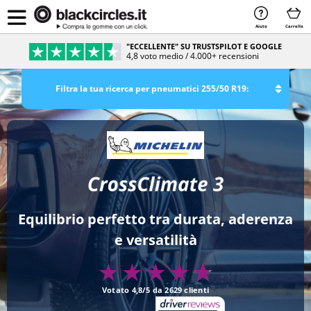
Aiuto
Carrello
PAGAMENTO SICURO & RATEIZZABILE
Sicurezza e comodità al 100%
Filtra la tua ricerca per pneumatici 255/50 R19:
Equilibrio perfetto tra durata, aderenza
e versatilità
Votato 4,8/5 da 2629 clienti