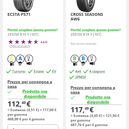
ECSTA PS71
CROSS SEASONS
AW6
Perché scegliere questa gomma?
Perché scegliere questa gomma?
255/50 R19 Y (107)
255/50 R19 Y (107)
4,6/5
Non ancora recensito
(7694 recensioni)
C
A
B
B
72
72
B
B
Turismo
Estate
EV
4x4
4 stagioni
3PMSF
Prezzo per consegna a
casa
Prezzo per consegna a
Prodotto ora
casa
disponibile
Prodotto ora
112,
€
disponibile
49
117,
€
49
+ Ecotassa: (
4,
51
€
) =
117,
00
€
per gomma
+ Ecotassa: (
4,
45
€
) =
121,
94
€
468,
00
€
per 4 gomme
per gomma
487,
76
€
per 4 gomme
quantità