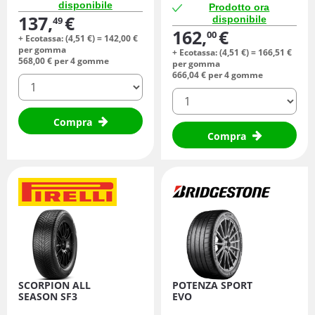
disponibile
Prodotto ora
137,
€
disponibile
49
162,
€
00
+ Ecotassa: (
4,
51
€
) =
142,
00
€
per gomma
+ Ecotassa: (
4,
51
€
) =
166,
51
€
568,
00
€
per 4 gomme
per gomma
666,
04
€
per 4 gomme
quantità
quantità
Compra
Compra
SCORPION ALL
POTENZA SPORT
SEASON SF3
EVO