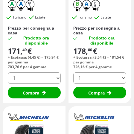
A
A
B
A
68
71
A
B
Turismo
Estate
Turismo
Estate
Prezzo per consegna a
Prezzo per consegna a
casa
casa
Prodotto ora
Prodotto ora
disponibile
disponibile
171,
€
178,
€
49
00
+ Ecotassa: (
4,
45
€
) =
175,
94
€
+ Ecotassa: (
3,
54
€
) =
181,
54
€
per gomma
per gomma
703,
76
€
per 4 gomme
726,
16
€
per 4 gomme
quantità
quantità
Compra
Compra