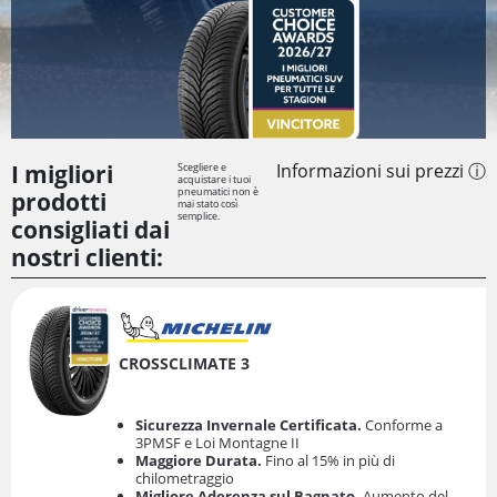
I migliori
Informazioni sui prezzi ⓘ
Scegliere e
acquistare i tuoi
pneumatici non è
prodotti
mai stato così
semplice.
consigliati dai
nostri clienti:
CROSSCLIMATE 3
Sicurezza Invernale Certificata.
Conforme a
3PMSF e Loi Montagne II
Maggiore Durata.
Fino al 15% in più di
chilometraggio
Migliore Aderenza sul Bagnato.
Aumento del