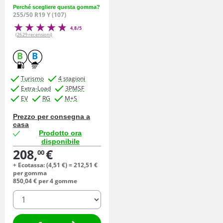
Perché scegliere questa gomma?
255/50 R19 Y (107)
4,8/5
(2629 recensioni)
B
B
Turismo
4 stagioni
Extra-Load
3PMSF
EV
RG
M+S
Prezzo per consegna a
casa
Prodotto ora
disponibile
208,
€
00
+ Ecotassa: (
4,
51
€
) =
212,
51
€
per gomma
850,
04
€
per 4 gomme
quantità