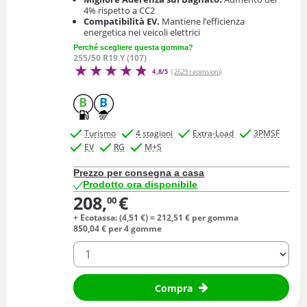
4% rispetto a CC2
Compatibilità EV.
Mantiene l’efficienza
energetica nei veicoli elettrici
Perché scegliere questa gomma?
255/50 R19 Y (107)
4,8/5
(2629 recensioni)
B
B
Turismo
4 stagioni
Extra-Load
3PMSF
EV
RG
M+S
Prezzo per consegna a casa
Prodotto ora disponibile
208,
€
00
+ Ecotassa: (
4,
51
€
) =
212,
51
€
per gomma
850,
04
€
per 4 gomme
quantità
Compra