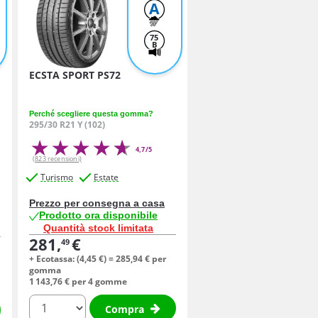
A
75
B
ECSTA SPORT PS72
Perché scegliere questa gomma?
295/30 R21 Y (102)
4,7/5
(823 recensioni)
Turismo
Estate
Prezzo per consegna a casa
Prodotto ora disponibile
Quantità stock limitata
281,
€
49
+ Ecotassa: (
4,
45
€
) =
285,
94
€
per
gomma
1 143,
76
€
per 4 gomme
quantità
Compra