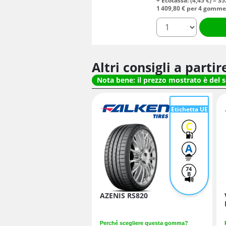
+ Ecotassa: (
4,
45
€
) =
35
1 409,
80
€
per 4 gomm
quantità
Altri consigli a parti
Nota bene: il prezzo mostrato è del 
Etichetta UE
C
A
74
B
AZENIS RS820
Perché scegliere questa gomma?