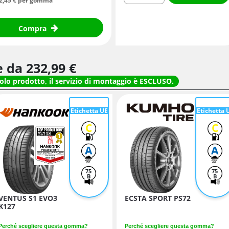
2,
45
€
per gomma
e
Compra
re da
232,
99
€
solo prodotto, il servizio di montaggio è ESCLUSO.
Etichetta UE
Etichetta 
C
C
A
A
75
75
B
B
VENTUS S1 EVO3
ECSTA SPORT PS72
K127
Perché scegliere questa gomma?
Perché scegliere questa gomma?