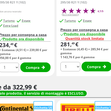
295/30 R21 Y (102)
295/30 R21 Y (102)
4,7/5
Non ancora recensito
(823 recensioni)
Turismo
Estate
Turismo
Estate
Extra-Load
Prezzo per consegna a casa
Prodotto ora disponibile
Prezzo per consegna a casa
Quantità stock limitata
Prodotto ora disponibile
281,
€
49
234,
€
49
+ Ecotassa: (
4,
45
€
) =
285,
94
€
per
+ Ecotassa: (
4,
51
€
) =
239,
00
€
per
gomma
gomma
1 143,
76
€
per 4 gomme
956,
00
€
per 4 gomme
quantità
quantità
Compra
Compra
re da
322,
99
€
solo prodotto, il servizio di montaggio è ESCLUSO.
Etichetta UE
Etichetta 