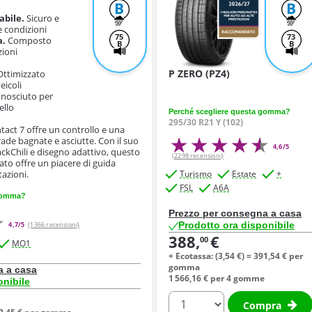
B
B
abile.
Sicuro e
le condizioni
75
73
a.
Composto
B
B
zioni
P ZERO (PZ4)
ttimizzato
eicoli
nosciuto per
ello
Perché scegliere questa gomma?
295/30 R21 Y (102)
tact 7 offre un controllo e una
trade bagnate e asciutte. Con il suo
4,6/5
kChili e disegno adattivo, questo
(2298 recensioni)
to offre un piacere di guida
tazioni.
Turismo
Estate
+
FSL
A6A
 gomma?
Prezzo per consegna a casa
Prodotto ora disponibile
4,7/5
(1366 recensioni)
388,
€
00
MO1
+ Ecotassa: (
3,
54
€
) =
391,
54
€
per
gomma
a a casa
1 566,
16
€
per 4 gomme
onibile
quantità
Compra