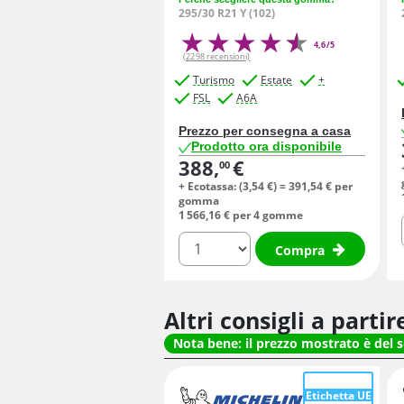
295/30 R21 Y (102)
4,6/5
(2298 recensioni)
Turismo
Estate
+
FSL
A6A
Prezzo per consegna a casa
Prodotto ora disponibile
388,
€
00
+ Ecotassa: (
3,
54
€
) =
391,
54
€
per
gomma
1 566,
16
€
per 4 gomme
quantità
Compra
Altri consigli a parti
Nota bene: il prezzo mostrato è del 
Etichetta UE