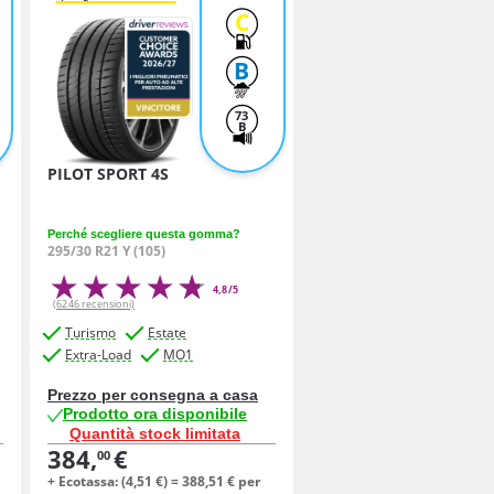
C
B
73
B
PILOT SPORT 4S
Perché scegliere questa gomma?
295/30 R21 Y (105)
4,8/5
(6246 recensioni)
Turismo
Estate
Extra-Load
MO1
Prezzo per consegna a casa
Prodotto ora disponibile
Quantità stock limitata
384,
€
00
+ Ecotassa: (
4,
51
€
) =
388,
51
€
per