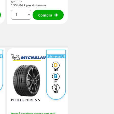
gomma
1 554,
04
€
per 4 gomme
quantità
Compra
UE
Etichetta UE
D
B
75
B
PILOT SPORT S 5
Perché scegliere questa gomma?