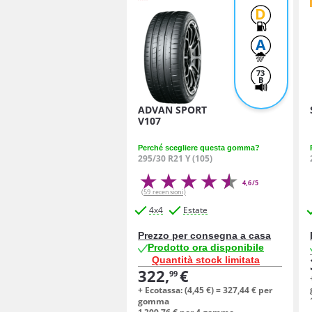
D
A
73
B
ADVAN SPORT
V107
Perché scegliere questa gomma?
295/30 R21 Y (105)
4,6/5
(59 recensioni)
4x4
Estate
Prezzo per consegna a casa
Prodotto ora disponibile
Quantità stock limitata
322,
€
99
+ Ecotassa: (
4,
45
€
) =
327,
44
€
per
gomma