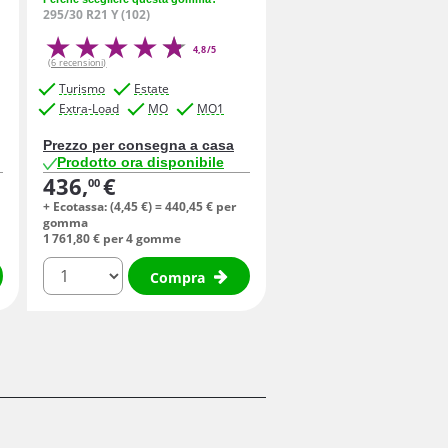
295/30 R21 Y (102)
4,8/5
(6 recensioni)
Turismo
Estate
Extra-Load
MO
MO1
Prezzo per consegna a casa
Prodotto ora disponibile
436,
€
00
+ Ecotassa: (
4,
45
€
) =
440,
45
€
per
gomma
1 761,
80
€
per 4 gomme
quantità
Compra