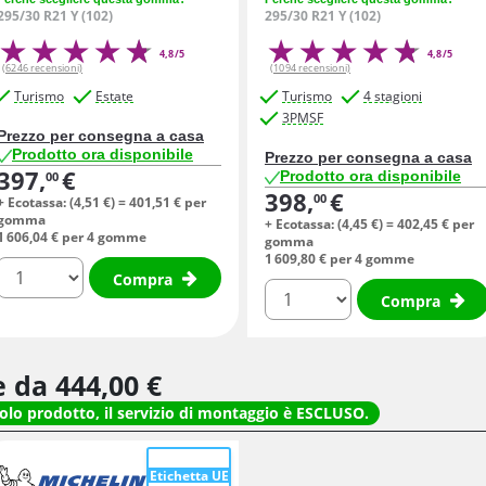
295/30 R21 Y (102)
295/30 R21 Y (102)
4,8/5
4,8/5
(6246 recensioni)
(1094 recensioni)
Turismo
Estate
Turismo
4 stagioni
3PMSF
Prezzo per consegna a casa
Prodotto ora disponibile
Prezzo per consegna a casa
397,
€
Prodotto ora disponibile
00
398,
€
00
+ Ecotassa: (
4,
51
€
) =
401,
51
€
per
gomma
+ Ecotassa: (
4,
45
€
) =
402,
45
€
per
1 606,
04
€
per 4 gomme
gomma
1 609,
80
€
per 4 gomme
quantità
Compra
quantità
Compra
re da
444,
00
€
solo prodotto, il servizio di montaggio è ESCLUSO.
Etichetta UE