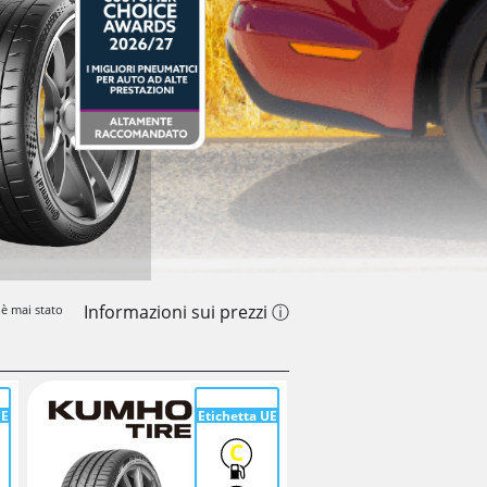
Informazioni sui prezzi ⓘ
 è mai stato
UE
Etichetta UE
C