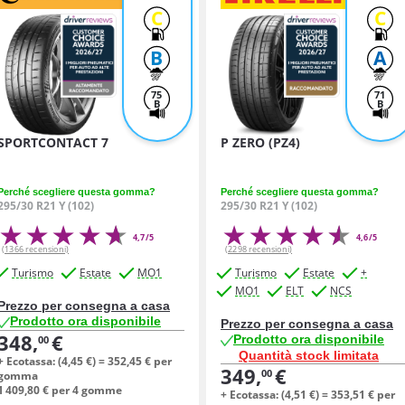
C
C
B
A
75
71
B
B
SPORTCONTACT 7
P ZERO (PZ4)
Perché scegliere questa gomma?
Perché scegliere questa gomma?
295/30 R21 Y (102)
295/30 R21 Y (102)
4,7/5
4,6/5
(1366 recensioni)
(2298 recensioni)
Turismo
Estate
MO1
Turismo
Estate
+
MO1
ELT
NCS
Prezzo per consegna a casa
Prodotto ora disponibile
Prezzo per consegna a casa
348,
€
Prodotto ora disponibile
00
Quantità stock limitata
+ Ecotassa: (
4,
45
€
) =
352,
45
€
per
349,
€
00
gomma
1 409,
80
€
per 4 gomme
+ Ecotassa: (
4,
51
€
) =
353,
51
€
per