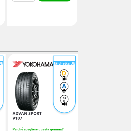
UE
Etichetta UE
D
A
73
B
ADVAN SPORT
V107
Perché scegliere questa gomma?