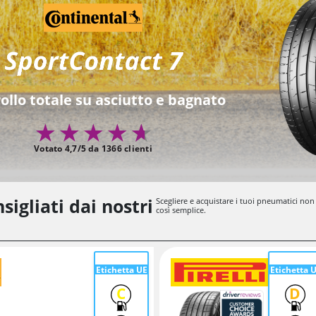
ollo totale su asciutto e bagnato
Votato 4,7/5 da 1366 clienti
sigliati dai nostri
Scegliere e acquistare i tuoi pneumatici non
così semplice.
Etichetta UE
Etichetta 
C
D