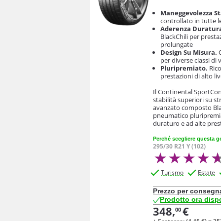
Maneggevolezza St
controllato in tutte 
Aderenza Duratur
BlackChili per presta
prolungate
Design Su Misura.
O
per diverse classi di v
Pluripremiato.
Rico
prestazioni di alto liv
Il Continental SportCon
stabilità superiori su s
avanzato composto Blac
pneumatico pluripremia
duraturo e ad alte pres
Perché scegliere questa
295/30 R21 Y (102)
Turismo
Estate
Prezzo per consegn
Prodotto ora disp
348,
€
00