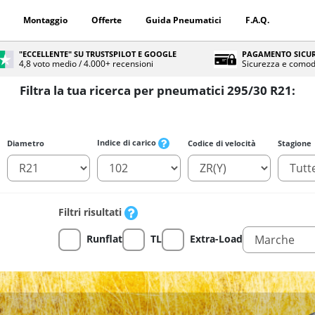
Montaggio
Offerte
Guida Pneumatici
F.A.Q.
"ECCELLENTE" SU TRUSTSPILOT E GOOGLE
PAGAMENTO SICUR
4,8 voto medio / 4.000+ recensioni
Sicurezza e comod
Filtra la tua ricerca per pneumatici 295/30 R21:
Indice di carico
Diametro
Codice di velocità
Stagione
Filtri risultati
Runflat
TL
Extra-Load