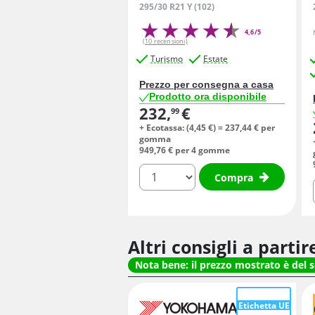
295/30 R21 Y (102)
4,6/5
(10 recensioni)
Turismo
Estate
Prezzo per consegna a casa
Prodotto ora disponibile
232,
€
99
+ Ecotassa: (
4,
45
€
) =
237,
44
€
per
gomma
949,
76
€
per 4 gomme
quantità
Compra
Altri consigli a parti
Nota bene: il prezzo mostrato è del 
Etichetta UE