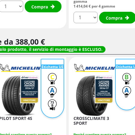
gomma
quantità
1 414,
04
€
per 4 gomme
Compra
quantità
Compra
re da
388,
00
€
solo prodotto, il servizio di montaggio è ESCLUSO.
Etichetta UE
Etichetta 
C
B
A
A
73
B
PILOT SPORT 4S
CROSSCLIMATE 3
SPORT
Perché scegliere questa gomma?
Perché scegliere questa gomma?