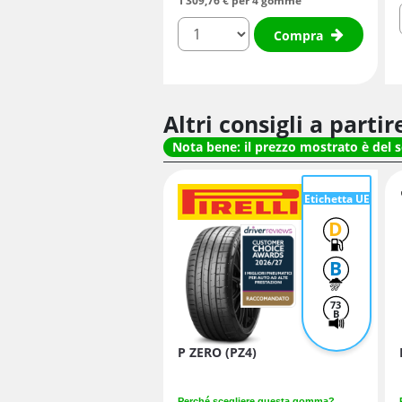
1 309,
76
€
per 4 gomme
quantità
Compra
Altri consigli a parti
Nota bene: il prezzo mostrato è del 
Etichetta UE
D
B
73
B
P ZERO (PZ4)
Perché scegliere questa gomma?