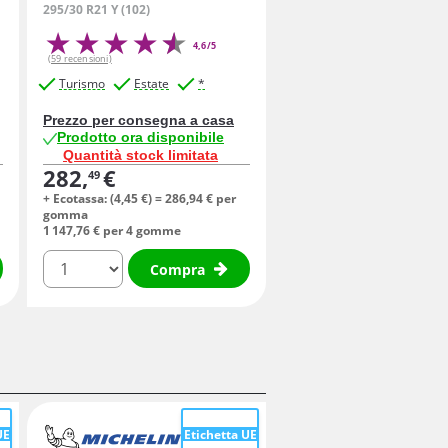
295/30 R21 Y (102)
4,6/5
(59 recensioni)
Turismo
Estate
*
Prezzo per consegna a casa
Prodotto ora disponibile
Quantità stock limitata
282,
€
49
+ Ecotassa: (
4,
45
€
) =
286,
94
€
per
gomma
1 147,
76
€
per 4 gomme
quantità
Compra
UE
Etichetta UE