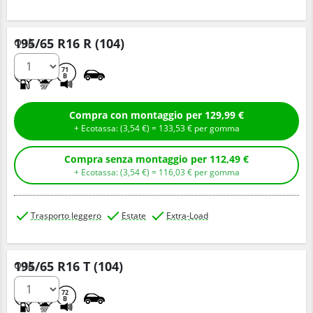
195/65 R16 R (104)
Q.tà
D
B
71
B
Compra con montaggio per 129,99 €
+ Ecotassa: (
3,
54
€
) =
133,
53
€
per gomma
Compra senza montaggio per 112,49 €
+ Ecotassa: (
3,
54
€
) =
116,
03
€
per gomma
Trasporto leggero
Estate
Extra-Load
195/65 R16 T (104)
Q.tà
D
C
72
B