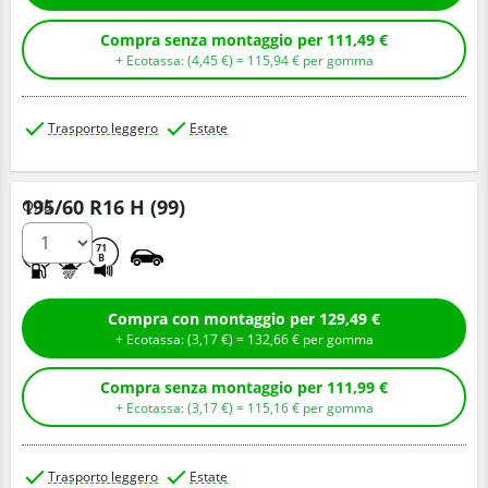
Compra senza montaggio per 111,49 €
+ Ecotassa: (
4,
45
€
) =
115,
94
€
per gomma
Trasporto leggero
Estate
195/60 R16 H (99)
Q.tà
C
B
71
B
Compra con montaggio per 129,49 €
+ Ecotassa: (
3,
17
€
) =
132,
66
€
per gomma
Compra senza montaggio per 111,99 €
+ Ecotassa: (
3,
17
€
) =
115,
16
€
per gomma
Trasporto leggero
Estate