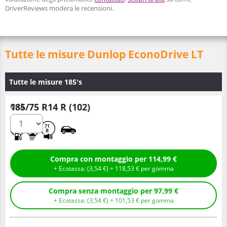
DriverReviews modera le recensioni.
Tutte le misure Dunlop EconoDrive LT
Tutte le misure 185's
185/75 R14 R (102)
Q.tà
C
B
71
B
Compra con montaggio per 114,99 €
+ Ecotassa: (
3,
54
€
) =
118,
53
€
per gomma
Compra senza montaggio per 97,99 €
+ Ecotassa: (
3,
54
€
) =
101,
53
€
per gomma