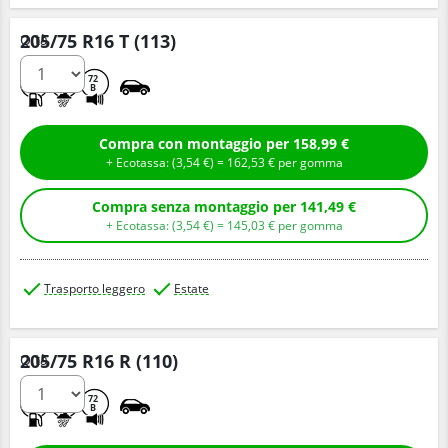
205/75 R16 T (113)
Q.tà
C
B
72
B
Compra con montaggio per 158,99 €
+ Ecotassa: (
3,
54
€
) =
162,
53
€
per gomma
Compra senza montaggio per 141,49 €
+ Ecotassa: (
3,
54
€
) =
145,
03
€
per gomma
Trasporto leggero
Estate
205/75 R16 R (110)
Q.tà
D
B
72
B