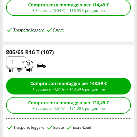
Compra senza montaggio per 114,49 €
+ Ecotassa: (
3,
54
€
) =
118,
03
€
per gomma
Trasporto leggero
Estate
205/65 R16 T (107)
Q.tà
D
C
72
B
Compra con montaggio per 143,99 €
+ Ecotassa: (
4,
51
€
) =
148,
50
€
per gomma
Compra senza montaggio per 126,49 €
+ Ecotassa: (
4,
51
€
) =
131,
00
€
per gomma
Trasporto leggero
Estate
Extra-Load