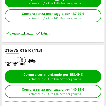
+ Ecotassa: (
3,
17
€
) =
158,
66
€
per gomma
Compra senza montaggio per 137,99 €
+ Ecotassa: (
3,
17
€
) =
141,
16
€
per gomma
Trasporto leggero
Estate
215/75 R16 R (113)
Q.tà
B
A
72
B
Compra con montaggio per 158,49 €
+ Ecotassa: (
5,
73
€
) =
164,
22
€
per gomma
Compra senza montaggio per 140,99 €
+ Ecotassa: (
5,
73
€
) =
146,
72
€
per gomma