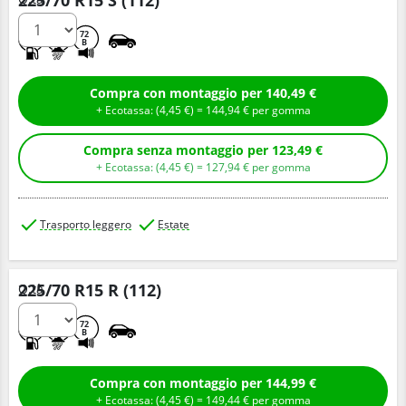
D
C
72
B
Compra con montaggio per 140,49 €
+ Ecotassa: (
4,
45
€
) =
144,
94
€
per gomma
Compra senza montaggio per 123,49 €
+ Ecotassa: (
4,
45
€
) =
127,
94
€
per gomma
Trasporto leggero
Estate
225/70 R15 R (112)
Q.tà
D
B
72
B
Compra con montaggio per 144,99 €
+ Ecotassa: (
4,
45
€
) =
149,
44
€
per gomma