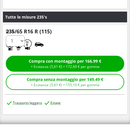
Tutte le misure 235's
235/65 R16 R (115)
Q.tà
C
C
72
B
Compra con montaggio per 166,99 €
+ Ecotassa: (
5,
61
€
) =
172,
60
€
per gomma
Compra senza montaggio per 149,49 €
+ Ecotassa: (
5,
61
€
) =
155,
10
€
per gomma
Trasporto leggero
Estate