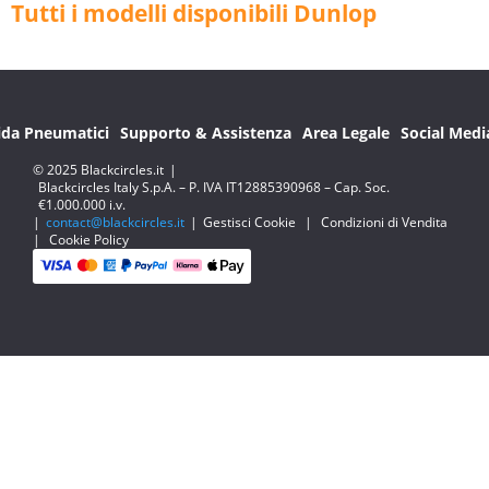
Tutti i modelli disponibili Dunlop
ida Pneumatici
Supporto & Assistenza
Area Legale
Social Medi
© 2025 Blackcircles.it
|
Blackcircles Italy S.p.A. – P. IVA IT12885390968 – Cap. Soc.
€1.000.000 i.v.
|
contact@blackcircles.it
|
Gestisci Cookie
|
Condizioni di Vendita
|
Cookie Policy