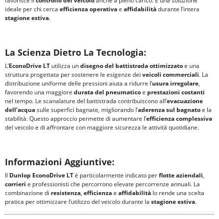
favorisce il
controllo del veicolo
anche a pieno carico. È una soluzione
ideale per chi cerca
efficienza operativa
e
affidabilità
durante l’intera
stagione estiva
.
La Scienza Dietro La Tecnologia:
L’
EconoDrive LT
utilizza un
disegno del battistrada ottimizzato
e una
struttura progettata per sostenere le esigenze dei
veicoli commerciali
. La
distribuzione uniforme delle pressioni aiuta a ridurre l’
usura irregolare
,
favorendo una maggiore
durata del pneumatico
e
prestazioni costanti
nel tempo. Le scanalature del battistrada contribuiscono all’
evacuazione
dell’acqua
sulle superfici bagnate, migliorando l’
aderenza sul bagnato
e la
stabilità. Questo approccio permette di aumentare l’
efficienza complessiva
del veicolo e di affrontare con maggiore sicurezza le attività quotidiane.
Informazioni Aggiuntive:
Il
Dunlop EconoDrive LT
è particolarmente indicato per
flotte aziendali
,
corrieri
e professionisti che percorrono elevate percorrenze annuali. La
combinazione di
resistenza
,
efficienza
e
affidabilità
lo rende una scelta
pratica per ottimizzare l’utilizzo del veicolo durante la
stagione estiva
.