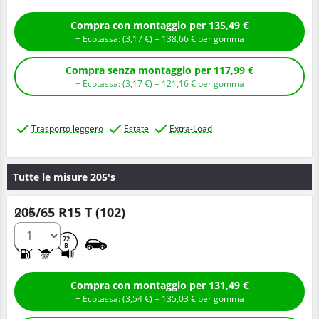
Compra con montaggio per 135,49 €
+ Ecotassa: (
3,
17
€
) =
138,
66
€
per gomma
Compra senza montaggio per 117,99 €
+ Ecotassa: (
3,
17
€
) =
121,
16
€
per gomma
Trasporto leggero
Estate
Extra-Load
Tutte le misure 205's
205/65 R15 T (102)
Q.tà
C
B
72
B
Compra con montaggio per 131,49 €
+ Ecotassa: (
3,
54
€
) =
135,
03
€
per gomma