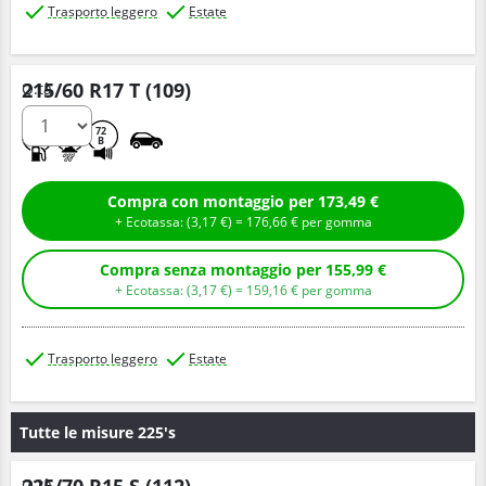
Trasporto leggero
Estate
215/60 R17 T (109)
Q.tà
C
B
72
B
Compra con montaggio per 173,49 €
+ Ecotassa: (
3,
17
€
) =
176,
66
€
per gomma
Compra senza montaggio per 155,99 €
+ Ecotassa: (
3,
17
€
) =
159,
16
€
per gomma
Trasporto leggero
Estate
Tutte le misure 225's
225/70 R15 S (112)
Q.tà