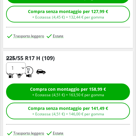
Compra senza montaggio per 127,99 €
+ Ecotassa: (
4,
45
€
) =
132,
44
€
per gomma
Trasporto leggero
Estate
225/55 R17 H (109)
Q.tà
B
B
72
B
Compra con montaggio per 158,99 €
+ Ecotassa: (
4,
51
€
) =
163,
50
€
per gomma
Compra senza montaggio per 141,49 €
+ Ecotassa: (
4,
51
€
) =
146,
00
€
per gomma
Trasporto leggero
Estate