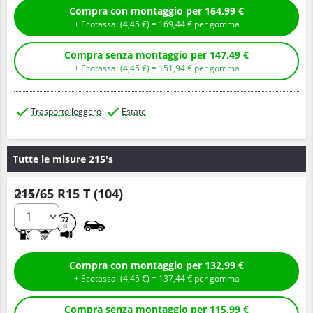
Compra con montaggio per 164,99 €
+ Ecotassa: (
4,
45
€
) =
169,
44
€
per gomma
Compra senza montaggio per 147,49 €
+ Ecotassa: (
4,
45
€
) =
151,
94
€
per gomma
Trasporto leggero
Estate
Tutte le misure 215's
215/65 R15 T (104)
Q.tà
C
B
72
B
Compra con montaggio per 132,99 €
+ Ecotassa: (
4,
45
€
) =
137,
44
€
per gomma
Compra senza montaggio per 115,99 €