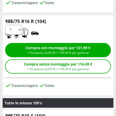
Trasporto leggero
Estate
185/75 R16 R (104)
Q.tà
D
C
71
B
Compra con montaggio per 131,99 €
+ Ecotassa: (
4,
45
€
) =
136,
44
€
per gomma
Compra senza montaggio per 114,49 €
+ Ecotassa: (
4,
45
€
) =
118,
94
€
per gomma
Trasporto leggero
Estate
Tutte le misure 195's
195/70 R15 S (104)
Q.tà