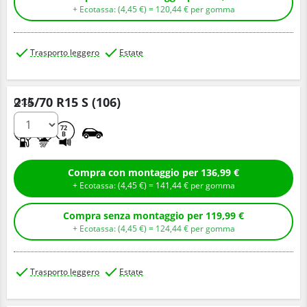
+ Ecotassa: (
4,
45
€
) =
120,
44
€
per gomma
Trasporto leggero
Estate
215/70 R15 S (106)
Q.tà
D
B
72
B
Compra con montaggio per 136,99 €
+ Ecotassa: (
4,
45
€
) =
141,
44
€
per gomma
Compra senza montaggio per 119,99 €
+ Ecotassa: (
4,
45
€
) =
124,
44
€
per gomma
Trasporto leggero
Estate