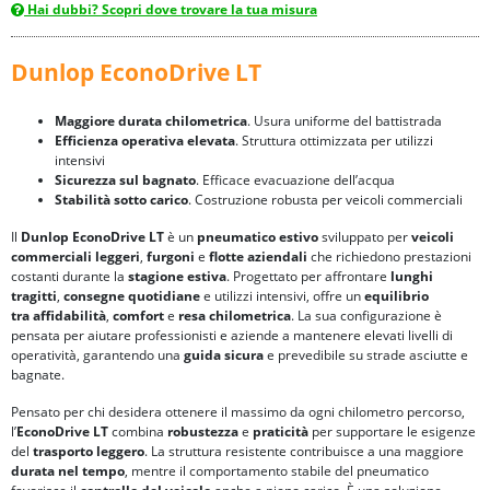
Hai dubbi? Scopri dove trovare la tua misura
Dunlop EconoDrive LT
Maggiore durata chilometrica
. Usura uniforme del battistrada
Efficienza operativa elevata
. Struttura ottimizzata per utilizzi
intensivi
Sicurezza sul bagnato
. Efficace evacuazione dell’acqua
Stabilità sotto carico
. Costruzione robusta per veicoli commerciali
Il
Dunlop EconoDrive LT
è un
pneumatico estivo
sviluppato per
veicoli
commerciali leggeri
,
furgoni
e
flotte aziendali
che richiedono prestazioni
costanti durante la
stagione estiva
. Progettato per affrontare
lunghi
tragitti
,
consegne quotidiane
e utilizzi intensivi, offre un
equilibrio
tra
affidabilità
,
comfort
e
resa chilometrica
. La sua configurazione è
pensata per aiutare professionisti e aziende a mantenere elevati livelli di
operatività, garantendo una
guida sicura
e prevedibile su strade asciutte e
bagnate.
Pensato per chi desidera ottenere il massimo da ogni chilometro percorso,
l’
EconoDrive LT
combina
robustezza
e
praticità
per supportare le esigenze
del
trasporto leggero
. La struttura resistente contribuisce a una maggiore
durata nel tempo
, mentre il comportamento stabile del pneumatico