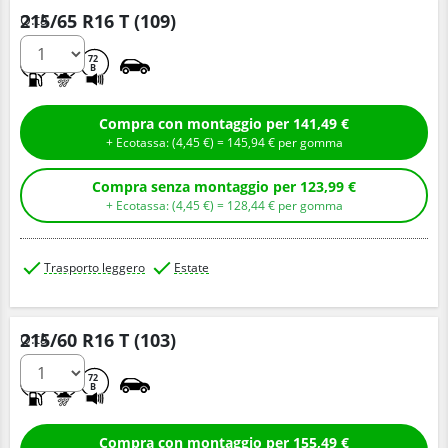
215/65 R16 T (109)
Q.tà
D
C
72
B
Compra con montaggio per 141,49 €
+ Ecotassa: (
4,
45
€
) =
145,
94
€
per gomma
Compra senza montaggio per 123,99 €
+ Ecotassa: (
4,
45
€
) =
128,
44
€
per gomma
Trasporto leggero
Estate
215/60 R16 T (103)
Q.tà
D
B
72
B
Compra con montaggio per 155,49 €