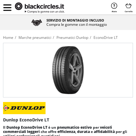
Aiuto
Carrello
SERVIZIO DI MONTAGGIO INCLUSO
Compra le gomme con il montaggio
Home
Marche pneumatici
Pneumatici Dunlop
EconoDrive LT
Dunlop EconoDrive LT
Il
Dunlop
EconoDrive LT
è un
pneumatico estivo
per
veicoli
commerciali leggeri
che offre
efficienza
,
durata
e
affidabilità
per gli
utilizzi professionali quotidiani.