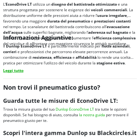
L’
EconoDrive LT
utilizza un
disegno del battistrada ottimizzato
e una
struttura progettata per sostenere le esigenze dei
veicoli commerciali
. La
distribuzione uniforme delle pressioni aiuta a ridurre l’
usura irregolare
,
favorendo una maggiore
durata del pneumatico
e
prestazioni costanti
nel tempo. Le scanalature del battistrada contribuiscono all’
evacuazione
dell’acqua
sulle superfici bagnate, migliorando l’
aderenza sul bagnato
e la
Informazioni Aggiuntive:
stabilità. Questo approccio permette di aumentare l’
efficienza complessiva
del veicolo e di affrontare con maggiore sicurezza le attività quotidiane.
Il
Dunlop EconoDrive LT
è particolarmente indicato per
flotte aziendali
,
corrieri
e professionisti che percorrono elevate percorrenze annuali. La
combinazione di
resistenza
,
efficienza
e
affidabilità
lo rende una scelta
pratica per ottimizzare l’utilizzo del veicolo durante la
stagione estiva
.
Leggi tutto
Non trovi il pneumatico giusto?
Guarda tutte le misure di EconoDrive LT:
Trova la misura giusta del tuo
Dunlop EconoDrive LT
tra tutte le opzioni
disponibili. Se hai bisogno di aiuto, consulta
la nostra guida
per trovare il
pneumatico giusto per te.
Scopri l'intera gamma Dunlop su Blackcircles.it