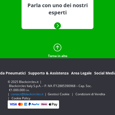
Parla con uno dei nostri
esperti
Torna in alto
ida Pneumatici
Supporto & Assistenza
Area Legale
Social Medi
© 2025 Blackcircles.it
|
Blackcircles Italy S.p.A. – P. IVA IT12885390968 – Cap. Soc.
€1.000.000 i.v.
|
contact@blackcircles.it
|
Gestisci Cookie
|
Condizioni di Vendita
|
Cookie Policy