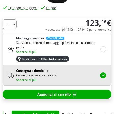
Trasporto leggero
Estate
123,
€
49
Quantità
+ ecotassa: (
4,
45
€
) =
127,
94
€
per pneumatico
Montaggio incluso
CONSIGLIATO
Seleziona il centro di montaggio più vicino o più comodo
per te
Saperne di più
Scegli tra oltre 1000 centri di montaggio
Consegna a domicilio
Consegna a casa o al lavoro
Saperne di più
Aggiungi al carrello