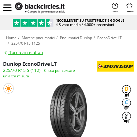
Aiuto
Carrello
"ECCELLENTE" SU TRUSTSPILOT E GOOGLE
4,8 voto medio / 4.000+ recensioni
Home
Marche pneumatici
Pneumatici Dunlop
EconoDrive LT
225/70 R15 112S
Torna ai risultati
Dunlop EconoDrive LT
225/70 R15 S (112)
Clicca per cercare
un'altra misura
D
C
72
B