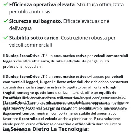
Efficienza operativa elevata
. Struttura ottimizzata
per utilizzi intensivi
Sicurezza sul bagnato
. Efficace evacuazione
dell’acqua
Stabilità sotto carico
. Costruzione robusta per
veicoli commerciali
Il
Dunlop
EconoDrive LT
è un
pneumatico estivo
per
veicoli commerciali
leggeri
che offre
efficienza
,
durata
e
affidabilità
per gli utilizzi
professionali quotidiani.
Il
Dunlop EconoDrive LT
è un
pneumatico estivo
sviluppato per
veicoli
commerciali leggeri
,
furgoni
e
flotte aziendali
che richiedono prestazioni
costanti durante la
stagione estiva
. Progettato per affrontare
lunghi
tragitti
,
consegne quotidiane
e utilizzi intensivi, offre un
equilibrio
Pensato per chi desidera ottenere il massimo da ogni chilometro percorso,
tra
affidabilità
,
comfort
e
resa chilometrica
. La sua configurazione è
l’
EconoDrive LT
combina
robustezza
e
praticità
per supportare le esigenze
pensata per aiutare professionisti e aziende a mantenere elevati livelli di
del
trasporto leggero
. La struttura resistente contribuisce a una maggiore
operatività, garantendo una
guida sicura
e prevedibile su strade asciutte e
durata nel tempo
, mentre il comportamento stabile del pneumatico
bagnate.
favorisce il
controllo del veicolo
anche a pieno carico. È una soluzione
ideale per chi cerca
efficienza operativa
e
affidabilità
durante l’intera
La Scienza Dietro La Tecnologia:
stagione estiva
.